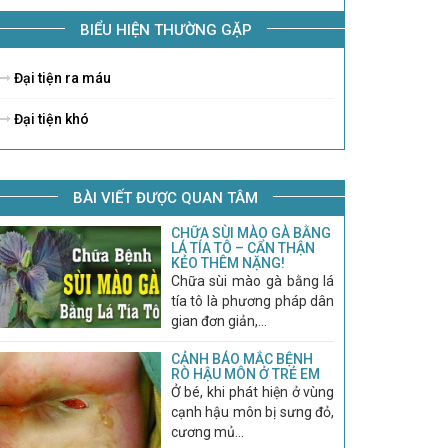
BIỂU HIỆN THƯỜNG GẶP
Đại tiện ra máu
Đại tiện khó
BÀI VIẾT ĐƯỢC QUAN TÂM
CHỮA SÙI MÀO GÀ BẰNG
LÁ TÍA TÔ – CẨN THẬN
KẺO THÊM NẶNG!
Chữa sùi mào gà bằng lá
tía tô là phương pháp dân
gian đơn giản,...
CẢNH BÁO MẮC BỆNH
RÒ HẬU MÔN Ở TRẺ EM
Ở bé, khi phát hiện ở vùng
cạnh hậu môn bị sưng đỏ,
cương mủ...