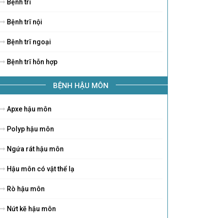
Bệnh trĩ
Bệnh trĩ nội
Bệnh trĩ ngoại
Bệnh trĩ hỗn hợp
BỆNH HẬU MÔN
Apxe hậu môn
Polyp hậu môn
Ngứa rát hậu môn
Hậu môn có vật thể lạ
Rò hậu môn
Nứt kẽ hậu môn