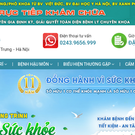
Điện thoại tư vấn
Giờ
G
0243.9656.999
ĐẶ
 Trưng - Hà Nội
RĨ
BỆNH HẬU MÔN
BIỂU HIỆN THƯỜNG GẶP
CẨM