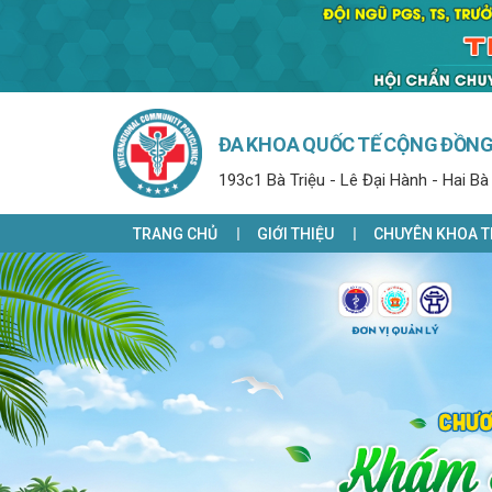
ĐA KHOA QUỐC TẾ CỘNG ĐỒN
193c1 Bà Triệu - Lê Đại Hành - Hai Bà
TRANG CHỦ
GIỚI THIỆU
CHUYÊN KHOA T