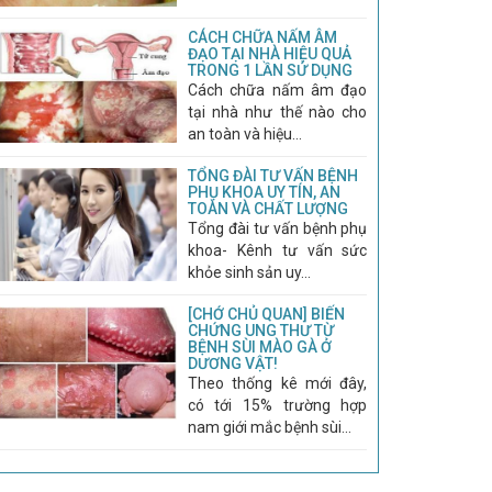
CÁCH CHỮA NẤM ÂM
ĐẠO TẠI NHÀ HIỆU QUẢ
TRONG 1 LẦN SỬ DỤNG
Cách chữa nấm âm đạo
tại nhà như thế nào cho
an toàn và hiệu...
TỔNG ĐÀI TƯ VẤN BỆNH
PHỤ KHOA UY TÍN, AN
TOÀN VÀ CHẤT LƯỢNG
Tổng đài tư vấn bệnh phụ
khoa- Kênh tư vấn sức
khỏe sinh sản uy...
[CHỚ CHỦ QUAN] BIẾN
CHỨNG UNG THƯ TỪ
BỆNH SÙI MÀO GÀ Ở
DƯƠNG VẬT!
Theo thống kê mới đây,
có tới 15% trường hợp
nam giới mắc bệnh sùi...