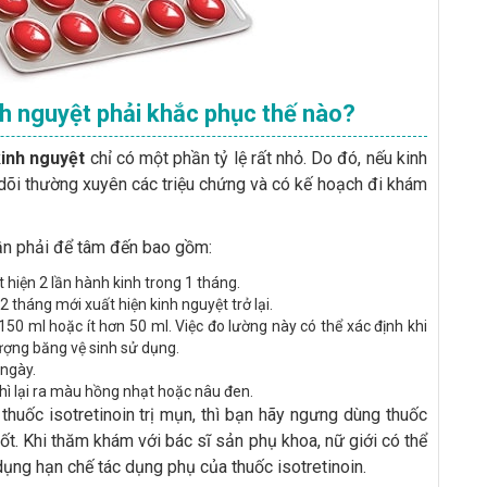
inh nguyệt phải khắc phục thế nào?
kinh nguyệt
chỉ có một phần tỷ lệ rất nhỏ. Do đó, nếu kinh
 dõi thường xuyên các triệu chứng và có kế hoạch đi khám
cần phải để tâm đến bao gồm:
 hiện 2 lần hành kinh trong 1 tháng.
 tháng mới xuất hiện kinh nguyệt trở lại.
50 ml hoặc ít hơn 50 ml. Việc đo lường này có thể xác định khi
ượng băng vệ sinh sử dụng.
 ngày.
hì lại ra màu hồng nhạt hoặc nâu đen.
 thuốc isotretinoin trị mụn, thì bạn hãy ngưng dùng thuốc
ốt. Khi thăm khám với bác sĩ sản phụ khoa, nữ giới có thể
dụng hạn chế tác dụng phụ của thuốc isotretinoin.