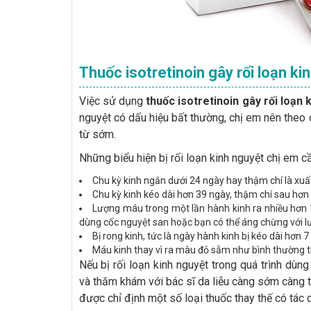
Thuốc isotretinoin gây rối loạn k
Việc sử dụng
thuốc isotretinoin gây rối loạn 
nguyệt có dấu hiệu bất thường, chị em nên theo
từ sớm.
Những biểu hiện bị rối loạn kinh nguyệt chị em 
Chu kỳ kinh ngắn dưới 24 ngày hay thậm chí là xuất
Chu kỳ kinh kéo dài hơn 39 ngày, thậm chí sau hơn 2
Lượng máu trong một lần hành kinh ra nhiều hơn 1
dùng cốc nguyệt san hoặc bạn có thể áng chừng với l
Bị rong kinh, tức là ngày hành kinh bị kéo dài hơn 7
Máu kinh thay vì ra màu đỏ sẫm như bình thường t
Nếu bị rối loạn kinh nguyệt trong quá trình dùng
và thăm khám với bác sĩ da liễu càng sớm càng t
được chỉ định một số loại thuốc thay thế có tác 