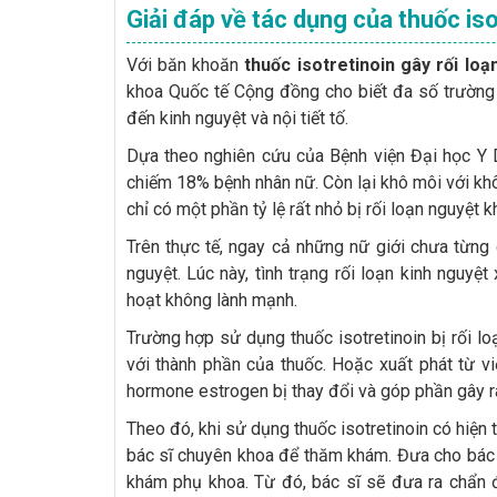
Giải đáp về tác dụng của thuốc iso
Với băn khoăn
thuốc isotretinoin gây rối loạ
khoa Quốc tế Cộng đồng cho biết đa số trường
đến kinh nguyệt và nội tiết tố.
Dựa theo nghiên cứu của Bệnh viện Đại học Y 
chiếm 18% bệnh nhân nữ. Còn lại khô môi với kh
chỉ có một phần tỷ lệ rất nhỏ bị rối loạn nguyệt 
Trên thực tế, ngay cả những nữ giới chưa từng 
nguyệt. Lúc này, tình trạng rối loạn kinh nguyệ
hoạt không lành mạnh.
Trường hợp sử dụng thuốc isotretinoin bị rối lo
với thành phần của thuốc. Hoặc xuất phát từ v
hormone estrogen bị thay đổi và góp phần gây ra
Theo đó, khi sử dụng thuốc isotretinoin có hiện
bác sĩ chuyên khoa để thăm khám. Đưa cho bác s
khám phụ khoa. Từ đó, bác sĩ sẽ đưa ra chẩn đ