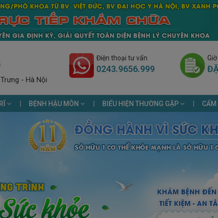
Điện thoại tư vấn
Giờ
G
0243.9656.999
ĐẶ
 Trưng - Hà Nội
RĨ
BỆNH HẬU MÔN
BIỂU HIỆN THƯỜNG GẶP
CẨM