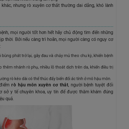
ò khác, nhưng rò xuyên cơ thắt thường dai dẳng, khó lành
ệnh, mọi người tốt hơn hết hãy chủ động tìm đến những
ịp thời. Bởi nếu càng trì hoãn, mọi người càng có nguy cơ
:
rồi bùng phát trở lại, gây đau và chảy mủ theo chu kỳ, khiến bệnh
thêm nhánh rò phụ, nhiều lỗ thoát dịch trên da, khiến điều trị
ng rò kéo dài có thể thúc đẩy biến đổi ác tính ở mô hậu môn.
t điểm
rò hậu môn xuyên cơ thắt
, người bệnh tuyệt đối
cơ sở y tế chuyên khoa, uy tín để được thăm khám đúng
iệu quả.