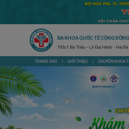
ĐA KHOA QUỐC TẾ CỘNG ĐỒN
193c1 Bà Triệu - Lê Đại Hành - Hai Bà
TRANG CHỦ
GIỚI THIỆU
CHUYÊN KHOA T