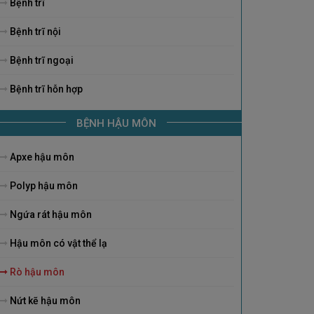
Bệnh trĩ
Bệnh trĩ nội
Bệnh trĩ ngoại
Bệnh trĩ hỗn hợp
BỆNH HẬU MÔN
Apxe hậu môn
Polyp hậu môn
Ngứa rát hậu môn
Hậu môn có vật thể lạ
Rò hậu môn
Nứt kẽ hậu môn