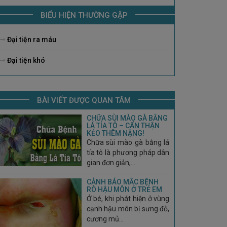
BIỂU HIỆN THƯỜNG GẶP
Đại tiện ra máu
Đại tiện khó
BÀI VIẾT ĐƯỢC QUAN TÂM
CHỮA SÙI MÀO GÀ BẰNG
LÁ TÍA TÔ – CẨN THẬN
KẺO THÊM NẶNG!
Chữa sùi mào gà bằng lá
tía tô là phương pháp dân
gian đơn giản,...
CẢNH BÁO MẮC BỆNH
RÒ HẬU MÔN Ở TRẺ EM
Ở bé, khi phát hiện ở vùng
cạnh hậu môn bị sưng đỏ,
cương mủ...