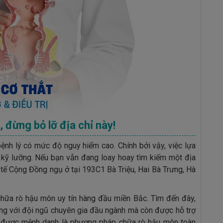
 đừng bỏ lỡ địa chỉ này!
bệnh lý có mức độ nguy hiểm cao. Chính bởi vậy, việc lựa
 kỹ lưỡng. Nếu bạn vẫn đang loay hoay tìm kiếm một địa
 tế Cộng Đồng ngụ ở tại 193C1 Bà Triệu, Hai Bà Trưng, Hà
chữa rò hậu môn uy tín hàng đầu miền Bắc. Tìm đến đây,
g với đội ngũ chuyên gia đầu ngành mà còn được hỗ trợ
y được mệnh danh là phương pháp chữa rò hậu môn toàn