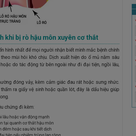
h khi bị rò hậu môn xuyên cơ thắt
ển hình nhất để mọi người nhận biết mình mắc bệnh chính
theo mùi hôi khó chịu. Dịch xuất hiện do ổ mủ nằm sâu
 hoặc do tác động từ bên ngoài như đi đại tiện, ngồi lâu,
 thường đóng vảy, kèm cảm giác đau rát hoặc sưng nhức.
thấm ra giấy vệ sinh hoặc quần lót, đây là dấu hiệu giúp
rong.
ệu chứng đi kèm:
gồi lâu hoặc vận động mạnh
n tại quanh cơ thắt hậu môn
 đêm hoặc sau khi tiết dịch
 đại tiện nếu nhiễm trùng lan rộng