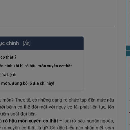
ục chính
[Ẩn]
cơ thắt ?
n hình khi bị rò hậu môn xuyên cơ thắt
chữa bệnh
 môn, đừng bỏ lỡ địa chỉ này!
hậu môn? Thực tế, có những dạng rò phức tạp đến mức nếu
ời bệnh có thể đối mặt với nguy cơ tái phát liên tục, tổn
iểm soát đại tiện.
là
rò hậu môn xuyên cơ thắt
– loại rò sâu, ngoằn ngoèo,
y rò xuyên cơ thắt là gì? Có dấu hiệu nào nhận biết sớm