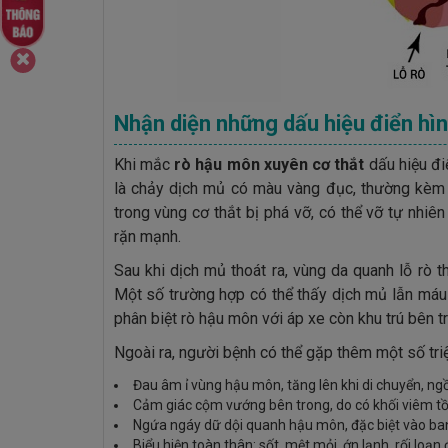
Nhận diện những dấu hiệu điển hìn
Khi mắc
rò hậu môn xuyên cơ thắt
dấu hiệu đi
là chảy dịch mủ có màu vàng đục, thường kèm 
trong vùng cơ thắt bị phá vỡ, có thể vỡ tự nhiên
rặn mạnh.
Sau khi dịch mủ thoát ra, vùng da quanh lỗ rò
Một số trường hợp có thể thấy dịch mủ lẫn máu 
phân biệt rò hậu môn với áp xe còn khu trú bên t
Ngoài ra, người bệnh có thể gặp thêm một số tri
Đau âm ỉ vùng hậu môn, tăng lên khi di chuyển, n
Cảm giác cộm vướng bên trong, do có khối viêm tồ
Ngứa ngáy dữ dội quanh hậu môn, đặc biệt vào ban
Biểu hiện toàn thân: sốt, mệt mỏi, ớn lạnh, rối loạn