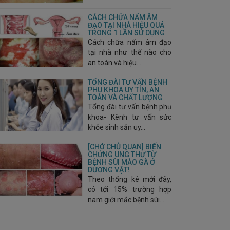
CÁCH CHỮA NẤM ÂM
ĐẠO TẠI NHÀ HIỆU QUẢ
TRONG 1 LẦN SỬ DỤNG
Cách chữa nấm âm đạo
tại nhà như thế nào cho
an toàn và hiệu...
TỔNG ĐÀI TƯ VẤN BỆNH
PHỤ KHOA UY TÍN, AN
TOÀN VÀ CHẤT LƯỢNG
Tổng đài tư vấn bệnh phụ
khoa- Kênh tư vấn sức
khỏe sinh sản uy...
[CHỚ CHỦ QUAN] BIẾN
CHỨNG UNG THƯ TỪ
BỆNH SÙI MÀO GÀ Ở
DƯƠNG VẬT!
Theo thống kê mới đây,
có tới 15% trường hợp
nam giới mắc bệnh sùi...