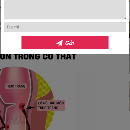
hình thành do:
tràng
t ống hậu môn
u đường
ng hơn.
Gửi