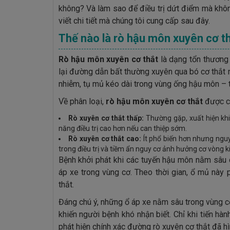
không? Và làm sao để điều trị dứt điểm mà khôn
viết chi tiết mà chúng tôi cung cấp sau đây.
Thế nào là rò hậu môn xuyên cơ th
Rò hậu môn xuyên cơ thắt
là dạng tổn thương 
lại đường dẫn bất thường xuyên qua bó cơ thắt 
nhiễm, tụ mủ kéo dài trong vùng ống hậu môn – t
Về phân loại,
rò hậu môn xuyên cơ thắt
được c
Rò xuyên cơ thắt thấp:
Thường gặp, xuất hiện khi
năng điều trị cao hơn nếu can thiệp sớm.
Rò xuyên cơ thắt cao:
Ít phổ biến hơn nhưng nguy
trong điều trị và tiềm ẩn nguy cơ ảnh hưởng cơ vòng ki
Bệnh khởi phát khi các tuyến hậu môn nằm sâu 
áp xe trong vùng cơ. Theo thời gian, ổ mủ này
thắt.
Đáng chú ý, những ổ áp xe nằm sâu trong vùng c
khiến người bệnh khó nhận biết. Chỉ khi tiến hà
phát hiện chính xác đường rò xuyên cơ thắt đã hì