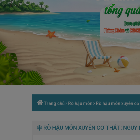
Trang chủ
Rò hậu môn
Rò hậu môn xuyên cơ t
RÒ HẬU MÔN XUYÊN CƠ THẮT: NGUY H