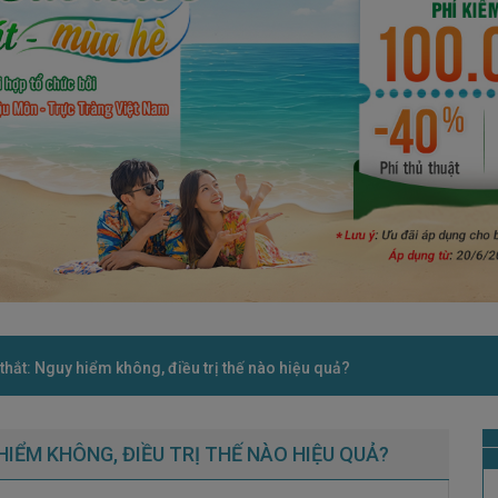
hắt: Nguy hiểm không, điều trị thế nào hiệu quả?
IỂM KHÔNG, ĐIỀU TRỊ THẾ NÀO HIỆU QUẢ?