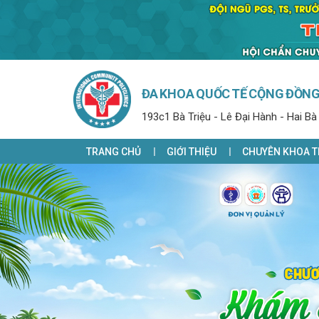
ĐA KHOA QUỐC TẾ CỘNG ĐỒN
193c1 Bà Triệu - Lê Đại Hành - Hai Bà
TRANG CHỦ
GIỚI THIỆU
CHUYÊN KHOA T