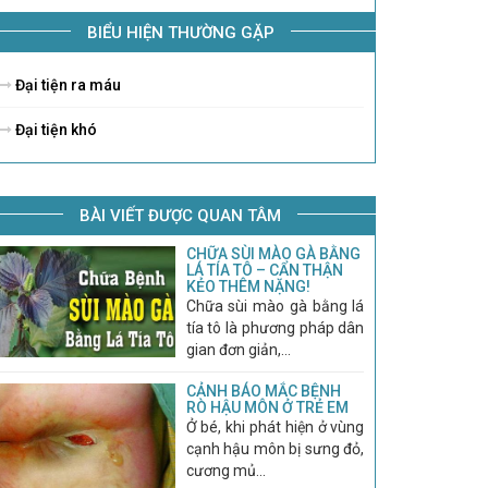
BIỂU HIỆN THƯỜNG GẶP
Đại tiện ra máu
Đại tiện khó
BÀI VIẾT ĐƯỢC QUAN TÂM
CHỮA SÙI MÀO GÀ BẰNG
LÁ TÍA TÔ – CẨN THẬN
KẺO THÊM NẶNG!
Chữa sùi mào gà bằng lá
tía tô là phương pháp dân
gian đơn giản,...
CẢNH BÁO MẮC BỆNH
RÒ HẬU MÔN Ở TRẺ EM
Ở bé, khi phát hiện ở vùng
cạnh hậu môn bị sưng đỏ,
cương mủ...