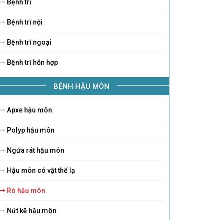
Bệnh trĩ
Bệnh trĩ nội
Bệnh trĩ ngoại
Bệnh trĩ hỗn hợp
BỆNH HẬU MÔN
Apxe hậu môn
Polyp hậu môn
Ngứa rát hậu môn
Hậu môn có vật thể lạ
Rò hậu môn
Nứt kẽ hậu môn