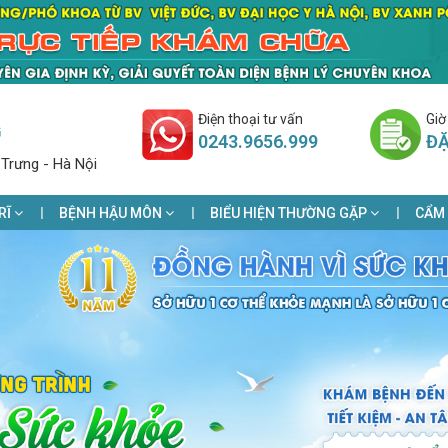
Điện thoại tư vấn
Giờ
G
0243.9656.999
ĐẶ
 Trưng - Hà Nội
RĨ
BỆNH HẬU MÔN
BIỂU HIỆN THƯỜNG GẶP
CẨM