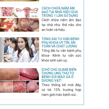
CÁCH CHỮA NẤM ÂM
ĐẠO TẠI NHÀ HIỆU QUẢ
TRONG 1 LẦN SỬ DỤNG
Cách chữa nấm âm đạo
tại nhà như thế nào cho
an toàn và hiệu...
TỔNG ĐÀI TƯ VẤN BỆNH
PHỤ KHOA UY TÍN, AN
TOÀN VÀ CHẤT LƯỢNG
Tổng đài tư vấn bệnh phụ
khoa- Kênh tư vấn sức
khỏe sinh sản uy...
[CHỚ CHỦ QUAN] BIẾN
CHỨNG UNG THƯ TỪ
BỆNH SÙI MÀO GÀ Ở
DƯƠNG VẬT!
Theo thống kê mới đây,
có tới 15% trường hợp
nam giới mắc bệnh sùi...