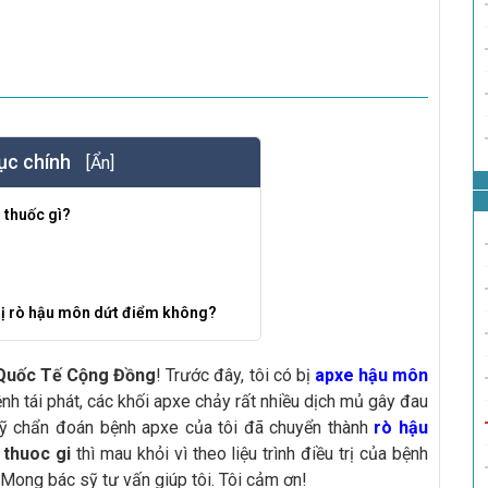
ục chính
[Ẩn]
 thuốc gì?
rị rò hậu môn dứt điểm không?
Quốc Tế Cộng Đồng
! Trước đây, tôi có bị
apxe hậu môn
bệnh tái phát, các khối apxe chảy rất nhiều dịch mủ gây đau
sỹ chẩn đoán bệnh apxe của tôi đã chuyển thành
rò hậu
thuoc gi
thì mau khỏi vì theo liệu trình điều trị của bệnh
i. Mong bác sỹ tư vấn giúp tôi. Tôi cảm ơn!