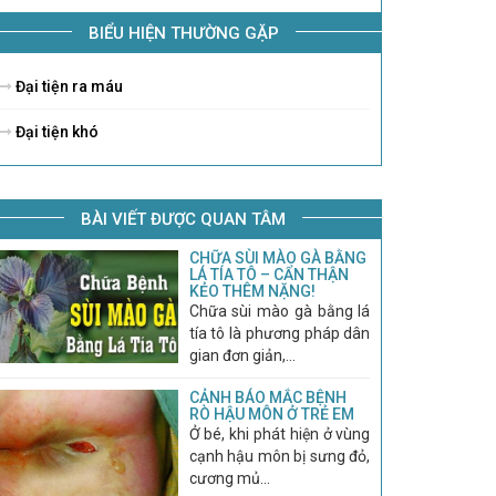
BIỂU HIỆN THƯỜNG GẶP
Đại tiện ra máu
Đại tiện khó
BÀI VIẾT ĐƯỢC QUAN TÂM
CHỮA SÙI MÀO GÀ BẰNG
LÁ TÍA TÔ – CẨN THẬN
KẺO THÊM NẶNG!
Chữa sùi mào gà bằng lá
tía tô là phương pháp dân
gian đơn giản,...
CẢNH BÁO MẮC BỆNH
RÒ HẬU MÔN Ở TRẺ EM
Ở bé, khi phát hiện ở vùng
cạnh hậu môn bị sưng đỏ,
cương mủ...