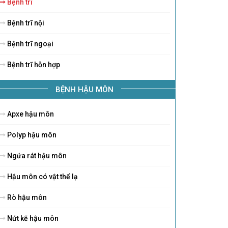
Bệnh trĩ
Bệnh trĩ nội
Bệnh trĩ ngoại
Bệnh trĩ hỗn hợp
BỆNH HẬU MÔN
Apxe hậu môn
Polyp hậu môn
Ngứa rát hậu môn
Hậu môn có vật thể lạ
Rò hậu môn
Nứt kẽ hậu môn