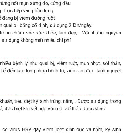
những nốt mụn sưng đỏ, cứng đầu
p trực tiếp vào phần lưng.
ể đang bị viêm đường ruột.
n quai bị, băng cố định, sử dụng 2 lần/ngày.
i trong chăm sóc sức khỏe, làm đẹp,… Với những nguyên
hân sử dụng không mất nhiều chi phí.
hiều bệnh lý như quai bị, viêm ruột, mụn nhọt, sỏi thận,
i kể đến tác dụng chữa bệnh trĩ, viêm âm đạo, kinh nguyệt
huẩn, tiêu diệt ký sinh trùng, nấm,... Được sử dụng trong
uả, đặc biệt khi kết hợp với một số thảo dược khác.
ó có virus HSV gây viêm loét sinh dục và nấm, ký sinh