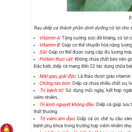
R
Rau diếp cá thành phần dinh dưỡng
có lợi cho
Vitamin A:
Tăng cường sức đề kháng, có lợi c
Vitamin B:
Giúp cơ thể chuyển hóa năng lượng
Sắt:
Giúp cơ thể được cung cấp đủ lượng máu
Protein thực vật:
Không chứa chất béo nên gi
Đặc biệt, diếp cá mang đến 22 tác dụng chữa bệ
Mát gan, giải độc:
Là thảo dược giàu vitamin C
Chống táo bón:
Diếp cá chứa nhiều chất xơ, h
Trị bệnh trĩ:
Sử dụng mỗi ngày, kết hợp ngâ
viêm nhiễm,…
Trị kinh nguyệt không đều:
Diếp cá giúp lưu t
thất thường.
Trị viêm âm đạo:
Giấp cá ức chế tụ cầu vàng
bệnh phụ khoa trong trường hợp viêm nhiễm nhẹ.