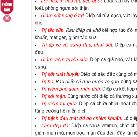
Lợi tiểu, trị tiểu rắt, tiểu buốt
: Loại rau này ch
loét, phòng ngừa sỏi thận.
Giảm sốt nóng ở trẻ
: Diếp cá rửa sạch, vắt lấ
nhỏ.
Trị tắc sữ
a:
Rau diếp cá khô
kết hợp táo đỏ, 
khuẩn, mát gan, giảm tắc sữa.
Trị áp xe vú, sưng đau, phát sốt:
Diếp cá ng
đau.
Giảm viêm tuyến sữa
: Diếp cá giã nhỏ, vắt
sưng.
Trị sốt xuất huyết:
Diếp cá sắc đặc cùng cỏ mự
Trị ho:
Rau diếp cá đun nước vo gạo
, dùng s
Trị viêm phế quản mãn tính:
Diếp cá kết hợp 
Trị sỏi thận:
Dùng nước cốt diếp cá thường xuy
Trị viêm tai giữa:
Diếp cá chứa nhiều hoạt ch
tăng cường hệ miễn dịch.
Trị bệnh đau mắt đỏ do nhiễm khuẩn:
Lá diế
Làm đẹp da:
Diếp cá chứa vitamin, chất chố
giảm mụn mủ, mụn bọc, mụn đầu đen, đẩy lùi n