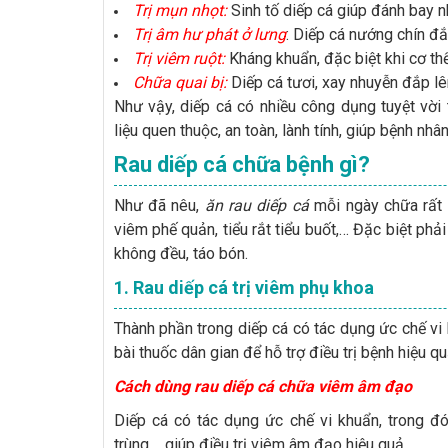
Trị mụn nhọt:
Sinh tố diếp cá giúp đánh bay 
Trị âm hư phát ở lưng
: Diếp cá nướng chín đắ
Trị viêm ruột:
Kháng khuẩn, đặc biệt khi cơ th
Chữa quai bị:
Diếp cá tươi, xay nhuyễn đắp lê
Như vậy, diếp cá có nhiều công dụng tuyệt vờ
liệu quen thuộc, an toàn, lành tính, giúp bệnh n
Rau diếp cá chữa bệnh gì?
Như đã nêu,
ăn rau diếp cá
mỗi ngày chữa rất n
viêm phế quản, tiểu rắt tiểu buốt,… Đặc biệt phả
không đều, táo bón.
1. Rau diếp cá trị viêm phụ khoa
Thành phần trong diếp cá có tác dụng ức chế vi k
bài thuốc dân gian để hỗ trợ điều trị bệnh hiệu q
Cách dùng rau diếp cá chữa viêm âm đạo
Diếp cá có tác dụng ức chế vi khuẩn, trong đ
trùng,... giúp điều trị viêm âm đạo hiệu quả.