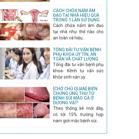
CÁCH CHỮA NẤM ÂM
ĐẠO TẠI NHÀ HIỆU QUẢ
TRONG 1 LẦN SỬ DỤNG
Cách chữa nấm âm đạo
tại nhà như thế nào cho
an toàn và hiệu...
TỔNG ĐÀI TƯ VẤN BỆNH
PHỤ KHOA UY TÍN, AN
TOÀN VÀ CHẤT LƯỢNG
Tổng đài tư vấn bệnh phụ
khoa- Kênh tư vấn sức
khỏe sinh sản uy...
[CHỚ CHỦ QUAN] BIẾN
CHỨNG UNG THƯ TỪ
BỆNH SÙI MÀO GÀ Ở
DƯƠNG VẬT!
Theo thống kê mới đây,
có tới 15% trường hợp
nam giới mắc bệnh sùi...