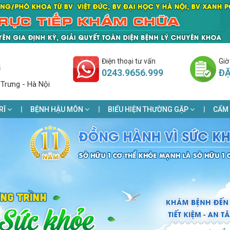
Điện thoại tư vấn
Giờ
G
0243.9656.999
ĐẶ
 Trưng - Hà Nội
RĨ
BỆNH HẬU MÔN
BIỂU HIỆN THƯỜNG GẶP
CẨM