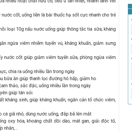
ứa nhiều hoạt chất hữu cơ, tiêu u tán nhiệt, nhanh lành vết
y nước cốt, uống liền là bài thuốc hạ sốt cực nhanh cho trẻ
mỗi loại 10g nấu nước uống giúp thông tắc tia sữa, kháng
ăn ngừa viêm nhiễm tuyến vú, kháng khuẩn, giảm sưng
 lấy nước cốt giúp giảm viêm tuyến sữa, phòng ngừa viêm
c, chia ra uống nhiều lần trong ngày.
au bữa ăn giúp thanh lọc đường hô hấp, giảm ho.
cam thảo, sắc đặc, uống nhiều lần trong ngày.
ên giúp tán sỏi.
ất kháng sinh, giúp kháng khuẩn, ngăn cản tổ chức viêm,
p cá giã nhỏ, dùng nước uống, đắp bã lên mắt
ng oxy hóa, khoáng chất dồi dào, mát gan, giải độc tố,
ếp nhăn,…