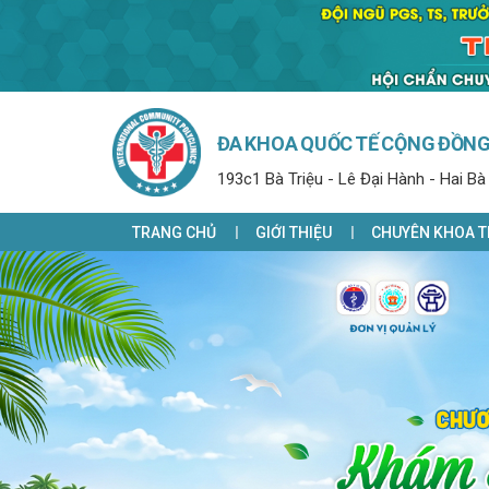
ĐA KHOA QUỐC TẾ CỘNG ĐỒN
193c1 Bà Triệu - Lê Đại Hành - Hai Bà
TRANG CHỦ
GIỚI THIỆU
CHUYÊN KHOA T