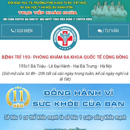
| GỌI ĐIỆN
| TƯ VẤN
BỆNH TRĨ 193- PHÒNG KHÁM ĐA KHOA QUỐC TẾ CỘNG ĐỒNG
193c1 Bà Triệu - Lê Đại Hành - Hai Bà Trưng - Hà Nội
(Giờ mở cửa: từ 8h - 20h tất cả các ngày trong tuần, kể cả ngày nghỉ và
lễ Tết)