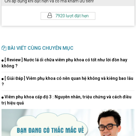
Chỉ áp dụng khi đặt hẹn và có mã khám ưu tiên!
7920 lượt đặt hẹn
BÀI VIẾT CÙNG CHUYÊN MỤC
[ Review ] Nước lá ổi chữa viêm phụ khoa có tốt như lời đồn hay
không ?
[ Giải Đáp ] Viêm phụ khoa có nên quan hệ không và kiêng bao lâu
?
Viêm phụ khoa cấp độ 3 : Nguyên nhân, triệu chứng và cách điều
trị hiệu quả