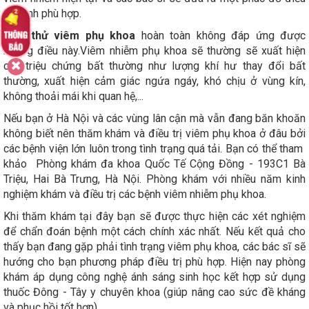
trị bệnh phù hợp.
Que thử viêm phụ khoa
hoàn toàn không đáp ứng được
những điều này.Viêm nhiễm phụ khoa sẽ thường sẽ xuất hiện
các triệu chứng bất thường như lượng khí hư thay đổi bất
thường, xuất hiện cảm giác ngứa ngáy, khó chịu ở vùng kín,
không thoải mái khi quan hệ,...
Nếu bạn ở Hà Nội và các vùng lân cận mà vẫn đang băn khoăn
không biết nên thăm khám và điều trị viêm phụ khoa ở đâu bởi
các bệnh viện lớn luôn trong tình trạng quá tải. Bạn có thể tham
khảo Phòng khám đa khoa Quốc Tế Cộng Đồng - 193C1 Bà
Triệu, Hai Bà Trưng, Hà Nội. Phòng khám với nhiều năm kinh
nghiệm khám và điều trị các bệnh viêm nhiễm phụ khoa.
Khi thăm khám tại đây bạn sẽ được thực hiện các xét nghiệm
để chẩn đoán bệnh một cách chính xác nhất. Nếu kết quả cho
thấy bạn đang gặp phải tình trạng viêm phụ khoa, các bác sĩ sẽ
hướng cho bạn phương pháp điều trị phù hợp. Hiện nay phòng
khám áp dụng công nghệ ánh sáng sinh học kết hợp sử dụng
thuốc Đông - Tây y chuyên khoa (giúp nâng cao sức đề kháng
và phục hồi tốt hơn).