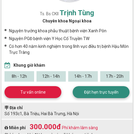
Trịnh Tùng
Ts. Bs CKII
Chuyên khoa Ngoại khoa
Nguyên trưởng khoa phẫu thuật bệnh viện Xanh Pôn
Nguyên PGĐ bệnh viện Y Học Cổ Truyền TW
Có hơn 40 năm kinh nghiệm trong lĩnh vực điều trị bệnh Hậu Môn
Trực Tràng
Khung giờ khám
8h - 12h
12h - 14h
14h - 17h
17h - 20h
Tư vấn online
Đặt hẹn trực tuyến
Địa chỉ
Số 193c1, Bà Triệu, Hai Bà Trưng, Hà Nội
300.000đ
Miễn phí
Phí khám lâm sàng