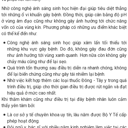
Nhờ công nghệ ánh sáng sinh học hiện đại giúp tiêu diệt thẳng
tới những ổ vi khuẩn gây bệnh. Đồng thời, giúp cân bằng độ pH
ở vùng âm đạo cũng như không gây ảnh hưởng tới chức năng
vốn có của vùng kín. Phương pháp có những ưu điểm khác biệt
có thể kể đến như:
Công nghệ ánh sáng sinh học giúp xâm lấn tối thiểu tới
những khu vực gây bệnh. Do đó, không gây đau đớn cũng
như ảnh hưởng tới vùng xanh quanh. Hơn nữa còn không gây
chảy máu cũng như để lại sẹo.
Quá trình tổn thương sau điều trị diễn ra nhanh chóng, không
để lại biến chứng cũng như gây tái nhiễm lại bệnh.
Nhờ việc kết hợp thêm các loại thuốc Đông - Tây y trong quá
trình điều trị, giúp cho thời gian điều trị được rút ngắn và đạt
hiệu quả ở mức cao nhất.
Khi thăm khám cũng như điều trị tại đây bệnh nhân luôn cảm
thấy yên tâm bởi:
Là cơ sở y tế chuyên khoa uy tín, lâu năm được Bộ Y Tế cấp
phép hoạt động.
Đội ngũ y, bác sĩ với nhiều năm kinh nghiệm làm việc tại các