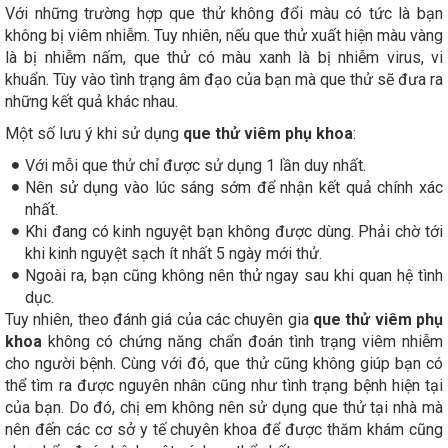
Với những trường hợp que thử không đổi màu có tức là bạn
không bị viêm nhiễm. Tuy nhiên, nếu que thử xuất hiện màu vàng
là bị nhiễm nấm, que thử có màu xanh là bị nhiễm virus, vi
khuẩn. Tùy vào tình trạng âm đạo của bạn mà que thử sẽ đưa ra
những kết quả khác nhau.
Một số lưu ý khi sử dụng
que thử viêm phụ khoa
:
Với mỗi que thử chỉ được sử dụng 1 lần duy nhất.
Nên sử dụng vào lúc sáng sớm để nhận kết quả chính xác
nhất.
Khi đang có kinh nguyệt bạn không được dùng. Phải chờ tới
khi kinh nguyệt sạch ít nhất 5 ngày mới thử.
Ngoài ra, bạn cũng không nên thử ngay sau khi quan hệ tình
dục.
Tuy nhiên, theo đánh giá của các chuyên gia
que thử viêm phụ
khoa
không có chứng năng chẩn đoán tình trạng viêm nhiễm
cho người bệnh. Cùng với đó, que thử cũng không giúp bạn có
thể tìm ra được nguyên nhân cũng như tình trạng bệnh hiện tại
của bạn. Do đó, chị em không nên sử dụng que thử tại nhà mà
nên đến các cơ sở y tế chuyên khoa để được thăm khám cũng