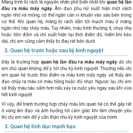
Màng trinh bị rách là nguyên nhân phổ biến nhất khi
quan hệ lần
đầu ra máu mấy ngày
. Âm đạo phụ nữ xuất hiện một vách
ngăn nhỏ và mỏng, có thể ngăn cản vi khuẩn vào sâu bên trong
cơ thể. Khi quan hệ, màng bị rách dẫn tới mạch máu ở màng
ngăn nhỏ này chảy máu. Tuy nhiên, máu trinh thường ít, chạy nhẹ
hoặc lốm đốm và chỉ xuất hiện tại thời điểm đó, hiếm khi kéo
dài, chị em cũng cảm thấy bị đau rát bên dưới.
2. Quan hệ trước hoặc sau kỳ kinh nguyệt
Đây là trường hợp
quan hệ lần đầu ra máu mấy ngày
do chị
em chủ quan không để ý tới chu kỳ kinh nguyệt. Thường nếu chị
em quan hệ trước thời điểm ra máu kinh mấy ngày sẽ thấy âm
đạo chảy ra máu có màu hồng hoặc đỏ nhạt. Ngược lại, chị em
sẽ thấy màu nâu sẫm hơn nếu xảy ra cuộc yêu ngay sau khi vừa
hết kinh nguyệt.
Vì vậy, để tránh trường hợp chảy máu khi quan hệ có thể gây rát
ở vùng âm đạo và ảnh hưởng tới cảm giác khi làm chuyện yêu
thì chị em nên để ý cẩn thận chu kỳ kinh nguyệt của mình.
3. Quan hệ tình dục mạnh bạo