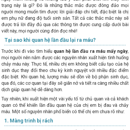
trạng này là gì? Đó là những thắc mắc được đông đảo mọi
người mong muốn tìm được lời giải đáp chi tiết, đặc biệt là chị
em phụ nữ đang độ tuổi sinh sản. Tất cả các thắc mắc này sẽ
được trả lời đầy đủ qua các thông tin được cung cấp dưới bài
viết này, mọi người cùng đón đọc nhé!
Tại sao khi quan hệ lần đầu lại ra máu?
Trước khi đi vào tìm hiểu
quan hệ lần đầu ra máu mấy ngày
,
mọi người nên nắm được các nguyên nhân xuất hiện tình huống
chảy máu này. Thực tế, nhiều chị em không biết cấu tạo của hệ
sinh dục thay đổi theo chu kỳ kinh nguyệt với nhiều đặc điểm
đặc biệt. Khi quan hệ, lượng máu sẽ dồn về bộ phận sinh dục,
qua đó, các cơ quan tại đây sẽ giãn nở và tiết ra càng nhiều chất
dịch giúp quan hệ dễ dàng hơn.
Tuy nhiên, khi xuất hiện một vài yếu tố từ chủ quan và cả khách
quan có thể khiến lần đầu quan hệ của chị em bị đau và chảy
máu. Một số nguyên nhân phổ biến có thể chị em chưa rõ như:
1. Màng trinh bị rách