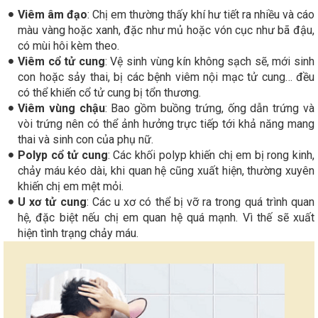
Viêm âm đạo
: Chị em thường thấy khí hư tiết ra nhiều và cáo
màu vàng hoặc xanh, đặc như mủ hoặc vón cục như bã đậu,
có mùi hôi kèm theo.
Viêm cổ tử cung
: Vệ sinh vùng kín không sạch sẽ, mới sinh
con hoặc sảy thai, bị các bệnh viêm nội mạc tử cung… đều
có thể khiến cổ tử cung bị tổn thương.
Viêm vùng chậu
: Bao gồm buồng trứng, ống dẫn trứng và
vòi trứng nên có thể ảnh hưởng trực tiếp tới khả năng mang
thai và sinh con của phụ nữ.
Polyp cổ tử cung
: Các khối polyp khiến chị em bị rong kinh,
chảy máu kéo dài, khi quan hệ cũng xuất hiện, thường xuyên
khiến chị em mệt mỏi.
U xơ tử cung
: Các u xơ có thể bị vỡ ra trong quá trình quan
hệ, đặc biệt nếu chị em quan hệ quá mạnh. Vì thế sẽ xuất
hiện tình trạng chảy máu.