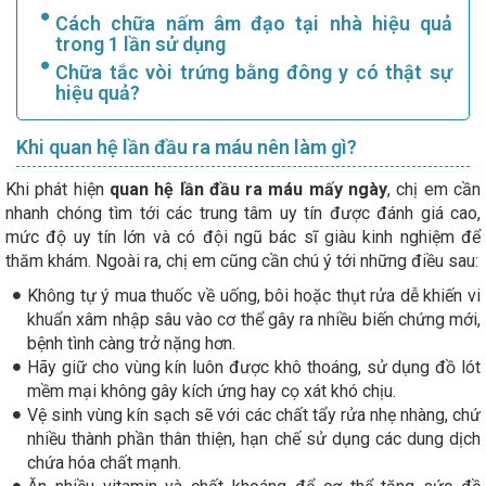
Cách chữa nấm âm đạo tại nhà hiệu quả
trong 1 lần sử dụng
Chữa tắc vòi trứng bằng đông y có thật sự
hiệu quả?
Khi quan hệ lần đầu ra máu nên làm gì?
Khi phát hiện
quan hệ lần đầu ra máu mấy ngày
, chị em cần
nhanh chóng tìm tới các trung tâm uy tín được đánh giá cao,
mức độ uy tín lớn và có đội ngũ bác sĩ giàu kinh nghiệm để
thăm khám. Ngoài ra, chị em cũng cần chú ý tới những điều sau:
Không tự ý mua thuốc về uống, bôi hoặc thụt rửa dễ khiến vi
khuẩn xâm nhập sâu vào cơ thể gây ra nhiều biến chứng mới,
bệnh tình càng trở nặng hơn.
Hãy giữ cho vùng kín luôn được khô thoáng, sử dụng đồ lót
mềm mại không gây kích ứng hay cọ xát khó chịu.
Vệ sinh vùng kín sạch sẽ với các chất tẩy rửa nhẹ nhàng, chứ
nhiều thành phần thân thiện, hạn chế sử dụng các dung dịch
chứa hóa chất mạnh.