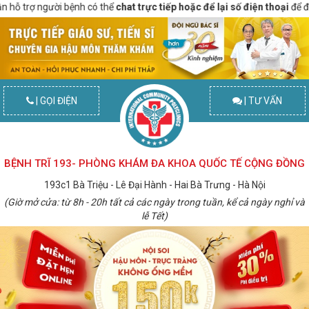
rợ người bệnh có thể
chat trực tiếp hoặc để lại số điện thoại
để được gọi 
| GỌI ĐIỆN
| TƯ VẤN
BỆNH TRĨ 193- PHÒNG KHÁM ĐA KHOA QUỐC TẾ CỘNG ĐỒNG
193c1 Bà Triệu - Lê Đại Hành - Hai Bà Trưng - Hà Nội
(Giờ mở cửa: từ 8h - 20h tất cả các ngày trong tuần, kể cả ngày nghỉ và
lễ Tết)