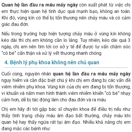
Quan hệ lần đầu ra máu mấy ngày
còn xuất phát từ việc chị
em thực hiện quan hệ tình dục quá mạnh bạo, không an toàn.
Khi đó, vùng kín có thể bị tổn thương nên chảy máu và có cảm
giác đau đớn.
Nếu trong trường hợp hiện tượng chảy máu ở vùng kín không
kéo dài thì chị em không cần lo lắng. Tuy nhiên, kéo dài quá 3
ngày, chị em nên tìm tới cơ sở y tế để được tư vấn chăm sóc
“cô bé” cẩn thận và xử lý vết thương nhanh chóng.
4. Bệnh lý phụ khoa không nên chủ quan
Cuối cùng, nguyên nhân
quan hệ lần đầu ra máu mấy ngày
nguy hiểm và cần đặc biệt chú ý khi chị em đang bị các vấn đề
viêm nhiễm phụ khoa. Vùng kín của chị em đang bị tổn thương,
vi khuẩn và nấm men hình thành viêm nhiễm khiến “cô bé” nhạy
cảm hơn, dễ bị tác động làm cho đau đớn và ra máu.
Chị em hãy đi tới gặp bác sĩ chuyên khoa để điều trị nếu như
thấy tình trạng chảy máu âm đạo bất thường, chảy máu khi
quan hệ hay thấy ngứa rát tại âm đạo. Nhiều khả năng chị em
đang mắc các bệnh như: