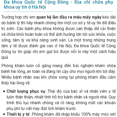
Đa khoa Quốc tế Cộng Đồng - Địa chỉ chữa phụ
khoa uy tín ở Hà Nội
Trường hợp chị em
quan hệ lần đầu ra máu mấy ngày
kéo dài
do bệnh lý thì hãy nhanh chóng tìm một cơ sở y tế uy tín để điều
trị sớm. Các bệnh phụ khoa không được can thiệp để cải thiện
và chữa khỏi hoàn toàn có thể ảnh hưởng lớn tới sức khỏe, cuộc
sống, tâm lý và khả năng sinh sản. Là một trong những trung
tâm y tế được đánh giá cao ở Hà Nội, Đa khoa Quốc tế Cộng
Đồng tự tin giúp chị em gạt bỏ được nỗi lo này một cách hiệu
quả.
Phòng khám luôn cố gắng mang đến trải nghiệm khám chữa
bệnh hài lòng, an toàn và đáng tin cậy cho mọi người khi tới đây.
Nhiều bệnh nhân sau khi chữa xong tại phòng khám đều cảm
thấy hài lòng về:
Chất lượng phục vụ
: Thái độ của bác sĩ và nhân viên y tế
luôn thân thiện, nhiệt tình hỗ trợ bệnh nhân và người nhà. Quy
trình thủ tục nhanh chóng và rõ ràng, không mất các khoản
phụ phí tư vấn hay đặt lịch khám trước.
Thiết bị y tế
: Phòng khám đã nhập khẩu 100% máy móc xét