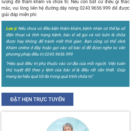
lượng để thăm khám và chữa trị. Nếu còn bất cứ điều gì thắc
mắc, vui lòng liên hệ đường dây nóng 0243.9656.999 để được
giải đáp miễn phí.
Lưu ý:
Nếu chưa có điều kiện thăm khám, bệnh nhân có thể lại số
điện thoại và tình trạng bệnh, bác sĩ sẽ gọi và nói luôn là chữa
được hay không để tránh mất thời gian. Bạn cũng có thể click
Khám online ở đây hoặc gọi vào số bác sĩ để được nghe tư vấn
phương pháp điều trị 0243.9656.999
"Hiệu quả điều trị phụ thuộc vào cơ địa của mỗi người. Việc tuân
thủ tuyệt đối theo y lệnh của bác sĩ là điều rất cần thiết. Giúp
mang lại hiệu quả tối đa trong quá trình chữa trị"
ĐẶT HẸN TRỰC TUYẾN