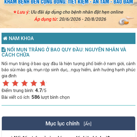
NAM KHOA
NỔI MỤN TRẮNG Ở BAO QUY ĐẦU: NGUYÊN NHÂN VÀ
CÁCH CHỮA
Nổi mụn trắng ở bao quy đầu là hiện tượng phổ biến ở nam giới, cảnh
báo sùi mào gà, mụn rộp sinh dục,...nguy hiểm, ảnh hưởng hạnh phúc
gia đình
4.7
Điểm trung bình:
/5
586
Bài viết có ích:
lượt bình chọn
Mục lục chính
[Ẩn]