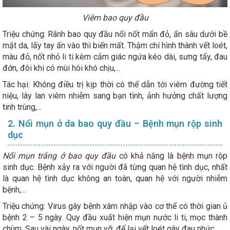
Viêm bao quy đầu
Triệu chứng: Rãnh bao quy đầu nổi nốt mẩn đỏ, ẩn sâu dưới bề
mặt da, lấy tay ấn vào thì biến mất. Thậm chí hình thành vết loét,
màu đỏ, nốt nhỏ li ti kèm cảm giác ngứa kéo dài, sưng tấy, đau
đớn, đôi khi có mùi hôi khó chịu,...
Tác hại: Không điều trị kịp thời có thể dẫn tới viêm đường tiết
niệu, lây lan viêm nhiễm sang bạn tình, ảnh hưởng chất lượng
tinh trùng,...
2. Nổi mụn ở da bao quy đầu – Bệnh mụn rộp sinh
dục
Nổi mụn trắng ở bao quy đầu
có khả năng là bệnh mụn rộp
sinh dục. Bệnh xảy ra với người đã từng quan hệ tình dục, nhất
là quan hệ tình dục không an toàn, quan hệ với người nhiễm
bệnh,...
Triệu chứng: Virus gây bệnh xâm nhập vào cơ thể có thời gian ủ
bệnh 2 – 5 ngày. Quy đầu xuất hiện mụn nước li ti, mọc thành
chùm. Sau vài ngày, nốt mụn vỡ, để lại vết loét gây đau nhức,...