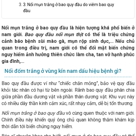
3. Nổi mụn trắng ở bao quy đầu do viêm bao quy
đầu
Nổi mụn trắng ở bao quy đầu là hiện tượng khá phổ biến ở
nam giới.
Bao quy đầu nổi mụn thịt
có thể là triệu chứng
cảnh báo bệnh sùi mào gà, mụn rộp sinh dục,... Nếu chủ
quan trong điều trị, nam giới có thể đối mặt biến chứng
nguy hiểm ảnh hưởng thiên chức làm cha, tan vỡ hạnh phúc
gia đình,...
Nổi đốm trắng ở vùng kín nam dấu hiệu bệnh gì?
Bao quy đầu được ví như “chiếc chăn mỏng”, bảo vệ quy đầu
khỏi tác nhân có hại từ bên ngoài. Rãnh bao quy đầu phân chia
giữa phần đầu dương vật và phần thân dương vật. Khu vực này
có nhiều dây thần kinh cảm xúc, rất nhạy cảm, dễ bị tổn thương.
Nổi mụn trắng ở bao quy đầu
vô cùng quen thuộc với nam giới.
Chính điều này khiến quý ông chủ quan không thăm khám kịp
thời dẫn tới biến chứng nguy hiểm.