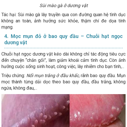
Sùi mào gà ở dương vật
Tác hại: Sùi mào gà lây truyền qua con đường quan hệ tình dục
không an toàn, ảnh hưởng sức khỏe, thậm chí đe dọa tính
mạng.
4. Mọc mụn đỏ ở bao quy đầu – Chuỗi hạt ngọc
dương vật
Chuỗi hạt ngọc dương vật kéo dài không chỉ tác động tiêu cực
đến chuyện “chăn gối”, làm giảm khoái cảm tình dục. Còn ảnh
hưởng cuộc sống sinh hoạt, công việc, lây nhiễm cho bạn tình,...
Triệu chứng:
Nổi mụn trắng ở đầu khấc
, rãnh bao quy đầu. Mụn
mọc thành từng dải dọc theo bao quy đầu, đầu trắng, không
ngứa, không đau,...