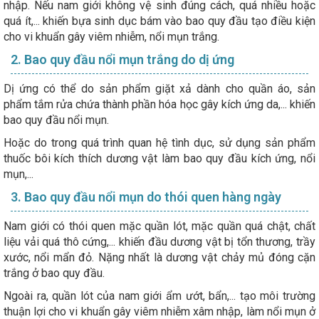
nhập. Nếu nam giới không vệ sinh đúng cách, quá nhiều hoặc
quá ít,... khiến bựa sinh dục bám vào bao quy đầu tạo điều kiện
cho vi khuẩn gây viêm nhiễm, nổi mụn trắng.
2. Bao quy đầu nổi mụn trắng do dị ứng
Dị ứng có thể do sản phẩm giặt xả dành cho quần áo, sản
phẩm tắm rửa chứa thành phần hóa học gây kích ứng da,... khiến
bao quy đầu nổi mụn.
Hoặc do trong quá trình quan hệ tình dục, sử dụng sản phẩm
thuốc bôi kích thích dương vật làm bao quy đầu kích ứng, nổi
mụn,...
3. Bao quy đầu nổi mụn do thói quen hàng ngày
Nam giới có thói quen mặc quần lót, mặc quần quá chật, chất
liệu vải quá thô cứng,... khiến đầu dương vật bị tổn thương, trầy
xước, nổi mẩn đỏ. Nặng nhất là dương vật chảy mủ đóng cặn
trắng ở bao quy đầu.
Ngoài ra, quần lót của nam giới ẩm ướt, bẩn,... tạo môi trường
thuận lợi cho vi khuẩn gây viêm nhiễm xâm nhập, làm nổi mụn ở