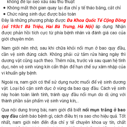
không để lại sẹo xấu sau thủ thuật
Không mất thời gian quay lại địa chỉ y tế tháo băng, cắt chỉ
Chức năng sinh dục được bảo toàn
Đây là những phương pháp được
Đa Khoa Quốc Tế Cộng Đồng
(số 193c1 Bà Triệu, Hai Bà Trưng, Hà Nội)
áp dụng. Nhận
được phản hồi tích cực từ phía bệnh nhân và đánh giá cao của
giới chuyên môn.
Nam giới nên nhớ, sau khi chữa khỏi nổi mụn ở bao quy đầu,
cần vệ sinh đúng cách. Không phải cứ tắm rửa hàng ngày thì
dương vật cũng sạch theo. Thêm nữa, trước và sau quan hệ tình
dục, nên vệ sinh vùng kín cẩn thận để hạn chế sự xâm nhập của
vi khuẩn gây bệnh.
Ngoài ra, nam giới có thể sử dụng nước muối để vệ sinh dương
vật. Loại bỏ cặn sinh dục ở vùng da bao quy đầu. Cách vệ sinh
này hoàn toàn lành tính, tránh quy đầu nổi mụn do dị ứng với
thành phần sản phẩm vệ sinh vùng kín,...
Qua nội dung trong bài, nam giới đã biết
nổi mụn trắng ở bao
quy đầu
cảnh báo bệnh gì, cách điều trị ra sao cho hiệu quả. Tốt
nhất, nam giới nên đến địa chỉ y tế chuyên khoa uy tín, chất