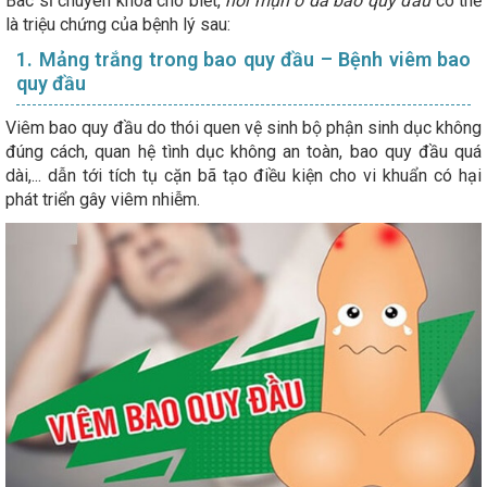
Bác sĩ chuyên khoa cho biết,
nổi mụn ở da bao quy đầu
có thể
là triệu chứng của bệnh lý sau:
1. Mảng trắng trong bao quy đầu – Bệnh viêm bao
quy đầu
Viêm bao quy đầu do thói quen vệ sinh bộ phận sinh dục không
đúng cách, quan hệ tình dục không an toàn, bao quy đầu quá
dài,... dẫn tới tích tụ cặn bã tạo điều kiện cho vi khuẩn có hại
phát triển gây viêm nhiễm.