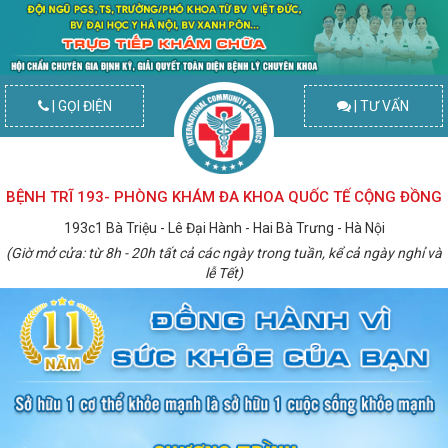
| GỌI ĐIỆN
| TƯ VẤN
BỆNH TRĨ 193- PHÒNG KHÁM ĐA KHOA QUỐC TẾ CỘNG ĐỒNG
193c1 Bà Triệu - Lê Đại Hành - Hai Bà Trưng - Hà Nội
(Giờ mở cửa: từ 8h - 20h tất cả các ngày trong tuần, kể cả ngày nghỉ và
lễ Tết)