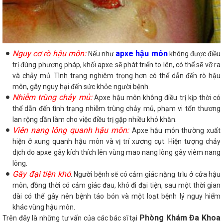
Nguy cơ rò hậu môn:
apxe hậu môn
Nếu như
không được điều
trị đúng phương pháp, khối apxe sẽ phát triển to lên, có thể sẽ vỡ ra
và chảy mủ. Tình trạng nghiêm trọng hơn có thể dẫn đến rò hậu
môn, gây nguy hại đến sức khỏe người bệnh.
Nhiễm trùng chảy mủ:
Apxe hậu môn không điều trị kịp thời có
thể dẫn đến tình trạng nhiễm trùng chảy mủ, phạm vi tổn thương
lan rộng dần làm cho việc điều trị gặp nhiều khó khăn.
Viên nang lông quanh hậu môn:
Apxe hậu môn thường xuất
hiện ở xung quanh hậu môn và vị trí xương cụt. Hiện tượng chảy
dịch do apxe gây kích thích lên vùng mao nang lông gây viêm nang
lông.
Gây đại tiện khó
: Người bệnh sẽ có cảm giác nặng trĩu ở cửa hậu
môn, đồng thời có cảm giác đau, khó đi đại tiện, sau một thời gian
dài có thể gây nên bệnh táo bón và một loạt bệnh lý nguy hiểm
khác vùng hậu môn.
Phòng Khám Đa Khoa
Trên đây là những tư vấn của các bác sĩ tại