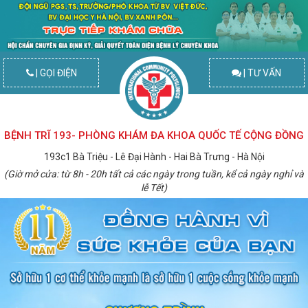
| GỌI ĐIỆN
| TƯ VẤN
BỆNH TRĨ 193- PHÒNG KHÁM ĐA KHOA QUỐC TẾ CỘNG ĐỒNG
193c1 Bà Triệu - Lê Đại Hành - Hai Bà Trưng - Hà Nội
(Giờ mở cửa: từ 8h - 20h tất cả các ngày trong tuần, kể cả ngày nghỉ và
lễ Tết)