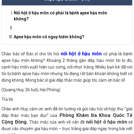
Nổi hột ở hậu môn có phải là bệnh apxe hậu môn
không?
Apxe hậu môn có nguy hiểm không?
nổi hột ở hậu môn
Chào bác sĩ! Bác sĩ cho tôi hỏi
có phải là bệnh
apxe hậu môn không? Khoảng 2 tháng gần đây, hậu môn tôi bị đỏ,
cạnh hậu môn xuất hiện cục cứng, nổi nhọt trắng. Nhiều bạn bè đã nói
tôi bị bệnh apxe hậu môn nhưng tôi đang rất băn khoăn không biết có
đúng không. Mong bác sĩ giải đáp thắc mắc giúp tôi, cảm ơn bác sĩ!
(Quang Huy, 26 tuổi, Hải Phòng)
Trả lời
Chào anh Huy, cảm ơn anh đã tin tưởng và gửi câu hỏi về hộp thư “giải
Phòng Khám Đa Khoa Quốc Tế
đáp thắc mắc bạn đọc” của
Cộng Đồng.
nổi hột ở hậu môn
Thắc mắc của anh về vấn đề
sẽ
được các chuyên gia hậu môn – trực tràng giải đáp ngay trong bài viết