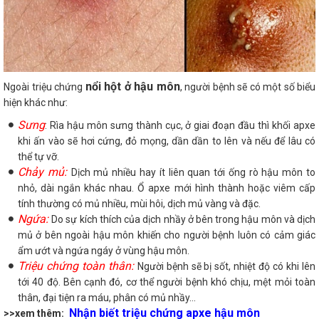
nổi hột ở hậu môn
Ngoài triệu chứng
, người bệnh sẽ có một số biểu
hiện khác như:
Sưng
: Rìa hậu môn sưng thành cục, ở giai đoạn đầu thì khối apxe
khi ấn vào sẽ hơi cứng, đỏ mọng, dần dần to lên và nếu để lâu có
thể tự vỡ.
Chảy mủ:
Dịch mủ nhiều hay ít liên quan tới ống rò hậu môn to
nhỏ, dài ngắn khác nhau. Ổ apxe mới hình thành hoặc viêm cấp
tính thường có mủ nhiều, mùi hôi, dịch mủ vàng và đặc.
Ngứa:
Do sự kích thích của dịch nhầy ở bên trong hậu môn và dịch
mủ ở bên ngoài hậu môn khiến cho người bệnh luôn có cảm giác
ẩm ướt và ngứa ngáy ở vùng hậu môn.
Triệu chứng toàn thân:
Người bệnh sẽ bị sốt, nhiệt độ có khi lên
tới 40 độ. Bên cạnh đó, cơ thể người bệnh khó chịu, mệt mỏi toàn
thân, đại tiện ra máu, phân có mủ nhầy...
Nhận biết triệu chứng apxe hậu môn
>>xem thêm: