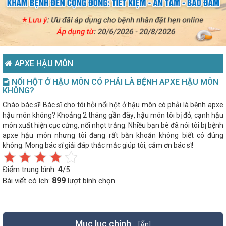
APXE HẬU MÔN
NỔI HỘT Ở HẬU MÔN CÓ PHẢI LÀ BỆNH APXE HẬU MÔN
KHÔNG?
Chào bác sĩ! Bác sĩ cho tôi hỏi nổi hột ở hậu môn có phải là bệnh apxe
hậu môn không? Khoảng 2 tháng gần đây, hậu môn tôi bị đỏ, cạnh hậu
môn xuất hiện cục cứng, nổi nhọt trắng. Nhiều bạn bè đã nói tôi bị bệnh
apxe hậu môn nhưng tôi đang rất băn khoăn không biết có đúng
không. Mong bác sĩ giải đáp thắc mắc giúp tôi, cảm ơn bác sĩ!
4
Điểm trung bình:
/5
899
Bài viết có ích:
lượt bình chọn
Mục lục chính
[Ẩn]