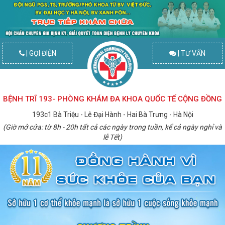
| GỌI ĐIỆN
| TƯ VẤN
BỆNH TRĨ 193- PHÒNG KHÁM ĐA KHOA QUỐC TẾ CỘNG ĐỒNG
193c1 Bà Triệu - Lê Đại Hành - Hai Bà Trưng - Hà Nội
(Giờ mở cửa: từ 8h - 20h tất cả các ngày trong tuần, kể cả ngày nghỉ và
lễ Tết)