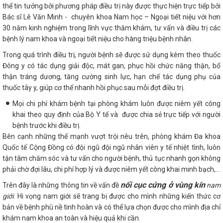
thể tin tưởng bởi phương pháp điều trị này được thực hiện trực tiếp bởi
Bác sĩ Lê Văn Minh - chuyên khoa Nam học – Ngoại tiết niệu với hơn
30 năm kinh nghiệm trong lĩnh vực thăm khám, tư vấn và điều trị các
bệnh lý nam khoa và ngoại tiết niệu cho hàng triệu bệnh nhân.
Trong quá trình điều trị, người bệnh sẽ được sử dụng kèm theo thuốc
Đông y có tác dụng giải độc, mát gan, phục hồi chức năng thận, bổ
thận tráng dương, tăng cường sinh lực, hạn chế tác dụng phụ của
thuốc tây y, giúp cơ thể nhanh hồi phục sau mỗi đợt điều trị.
Mọi chi phí khám bệnh tại phòng khám luôn được niêm yết công
khai theo quy định của Bộ Y tế và được chia sẻ trực tiếp với người
bệnh trước khi điều trị.
Bên cạnh những thế mạnh vượt trội nêu trên, phòng khám Đa khoa
Quốc tế Cộng Đồng có đội ngũ đội ngũ nhân viên y tế nhiệt tình, luôn
tận tâm chăm sóc và tư vấn cho người bệnh, thủ tục nhanh gọn không
phải chờ đợi lâu, chi phí hợp lý và được niêm yết công khai minh bạch,...
nổi cục cứng ở vùng kín
Trên đây là những thông tin về vấn đề
nam
giới
. Hi vọng nam giới sẽ trang bị được cho mình những kiến thức cơ
bản về bệnh phù nề tinh hoàn và có thể lựa chọn được cho mình địa chỉ
khám nam khoa an toàn và hiệu quả khi cần.