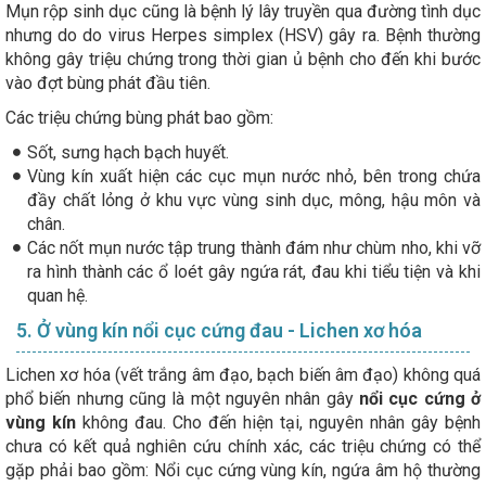
Mụn rộp sinh dục cũng là bệnh lý lây truyền qua đường tình dục
nhưng do do virus Herpes simplex (HSV) gây ra. Bệnh thường
không gây triệu chứng trong thời gian ủ bệnh cho đến khi bước
vào đợt bùng phát đầu tiên.
Các triệu chứng bùng phát bao gồm:
Sốt, sưng hạch bạch huyết.
Vùng kín xuất hiện các cục mụn nước nhỏ, bên trong chứa
đầy chất lỏng ở khu vực vùng sinh dục, mông, hậu môn và
chân.
Các nốt mụn nước tập trung thành đám như chùm nho, khi vỡ
ra hình thành các ổ loét gây ngứa rát, đau khi tiểu tiện và khi
quan hệ.
5. Ở vùng kín nổi cục cứng đau - Lichen xơ hóa
Lichen xơ hóa (vết trắng âm đạo, bạch biến âm đạo) không quá
phổ biến nhưng cũng là một nguyên nhân gây
nổi cục cứng ở
vùng kín
không đau. Cho đến hiện tại, nguyên nhân gây bệnh
chưa có kết quả nghiên cứu chính xác, các triệu chứng có thể
gặp phải bao gồm: Nổi cục cứng vùng kín, ngứa âm hộ thường