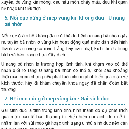
xuyên, da vùng kín mỏng, đau hậu môn, chảy máu, đau khi quan
hệ hoặc khi tiểu tiện…
6. Nổi cục cứng ở mép vùng kín không đau - U nang
bã nhờn
Nổi cục ở âm hộ không đau có thể do bệnh u nang bã nhờn gây
ra, tuyến bã nhờn ở vùng kín hoạt động quá mức dẫn đến hình
thành các u nang có màu trắng hay nâu nhạt, kích thước trung
bình và bên trong chứa đầy dịch.
U nang bã nhờn là trường hợp lành tính, khi chạm vào có thể
nhận biết rõ ràng. U nang bã nhờn có thể tự khỏi sau khoảng
thời gian ngăn nhưng nếu phát hiện chúng phát triển quá mức về
kích thước, hãy đi khám chuyên khoa ngay để chẩn đoán bất
thường.
7. Nổi cục cứng ở mép vùng kín - Gai sinh dục
Gai sinh dục là tình trạng lành tính, hình thành do sự phát triển
quá mức các tế bào thượng bì. Biểu hiện gai sinh dục dễ bị
nhầm lẫn với sùi mào gà hoặc tình trạng u nhú sinh dục nên cần