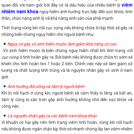
viêm
quan đối với nam giới bởi đây có là dấu hiệu của nhiều bệnh lý
nhiễm nam khoa
nguy hiểm ảnh hưởng trực tiếp đến sức khỏe, tinh
thần, chức năng sinh lý và khả năng sinh sản của phái mạnh.
Tình trạng vùng kín nổi cục cứng nếu không chữa trị kịp thời sẽ gây ra
những biến chứng nguy hiểm cho người bệnh như:
Nguy cơ gây vô sinh hiếm muộn, làm giảm khả năng có con
Vô sinh hiếm muộn là biến chứng nguy hiểm nhất khi tình trạng
nổi
cục cứng
ở tinh hoàn gây ra. Bởi bệnh nếu không được chữa trị sớm sẽ
khiến cho tinh hoàn teo 1 hoặc 2 bên. Chính việc này sẽ làm giảm số
lượng và chất lượng tinh trùng và là nguyên nhân gây vô sinh ở nam
giới.
Ảnh hưởng đời sống và tâm lý người bệnh
Khi bị nổi hạch ở vùng kín, người bệnh sẽ cảm thấy lo lắng và bất an,
tâm lý cũng bị xáo trộn gây ảnh hưởng không nhỏ đến sức khỏe và
công việc.
Là nguyên nhân gây ra các bệnh nam khoa khác
Vi khuẩn có hại gây nên tình trạng viêm tinh hoàn, vùng kín nổi hạch
nếu không được ngăn chặn kịp thời sẽ nhanh chóng lây lan viêm nhiễm