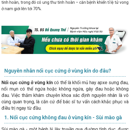
tinh hoàn, trong đó có ung thư tinh hoàn – căn bệnh khiến tỉ lệ tử vong
ở nam giới lên tới 70%.
Nguyên nhân nổi cục cứng ở vùng kín do đâu?
Nổi cục cứng ở vùng kín
có thể là khối mủ hay apxe sưng đau,
nổi mụn có thể ngứa hoặc không ngứa, gây đau hoặc không
đau. Việc thăm khám chuyên khoa xác định nguyên nhân là vô
cùng quan trọng, là căn cứ để bác sĩ tư vấn cách khắc phục và
điều trị ngay từ đầu.
1. Nổi cục cứng không đau ở vùng kín - Sùi mào gà
Sùi mào gà - một bệnh lý lây truyền qua đường tình dục, được