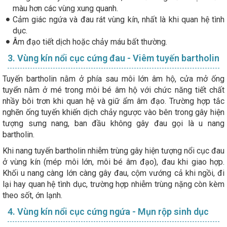
màu hơn các vùng xung quanh.
Cảm giác ngứa và đau rát vùng kín, nhất là khi quan hệ tình
dục.
Âm đạo tiết dịch hoặc chảy máu bất thường.
3. Vùng kín nổi cục cứng đau - Viêm tuyến bartholin
Tuyến bartholin nằm ở phía sau môi lớn âm hộ, cửa mở ống
tuyển nằm ở mé trong môi bé âm hộ với chức năng tiết chất
nhầy bôi trơn khi quan hệ và giữ ẩm âm đạo. Trường hợp tắc
nghẽn ống tuyến khiến dịch chảy ngược vào bên trong gây hiện
tượng sưng nang, ban đầu không gây đau gọi là u nang
bartholin.
Khi nang tuyến bartholin nhiễm trùng gây hiện tượng nổi cục đau
ở vùng kín (mép môi lớn, môi bé âm đạo), đau khi giao hợp.
Khối u nang càng lớn càng gây đau, cộm vướng cả khi ngồi, đi
lại hay quan hệ tình dục, trường hợp nhiễm trùng nặng còn kèm
theo sốt, ớn lạnh.
4. Vùng kín nổi cục cứng ngứa - Mụn rộp sinh dục