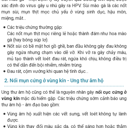
xác định do virus gây u nhú gây ra HPV. Sùi mào gà là các nốt
mụn sùi, mụn thịt mọc chủ yếu ở vùng sinh dục, hậu môn,
miệng, mắt…
Các triệu chứng thường gặp:
Các nốt mụn thịt mọc riêng lẻ hoặc thành đám như hoa mào
gà (hay bông súp lơ).
Nốt sùi có bề mặt hơi gồ ghề, ban đầu không gây đau không
gây ngứa nhưng chạm vào dễ vỡ. Khi vỡ ra gây chảy máu,
mủ tạo thành vết loét đau rát, ngứa khó chịu, không điều trị
có thể dẫn đến bội nhiễm, nhiễm trùng.
Đau rát, cộm vướng khi quan hệ tình dục…
2. Nổi mụn cứng ở vùng kín - Ung thư âm hộ
Ung thư âm hộ cũng có thể là nguyên nhân gây
nổi cục cứng ở
vùng kín
mặc dù hiếm gặp. Các triệu chứng sớm cảnh báo ung
thư âm hộ - âm đạo bao gồm:
Vùng âm hộ xuất hiện các vết sưng, vết loét không tự lành
được.
Vùng kín thay đổi màu sắc da, có thể sáng hơn hoặc thẫm