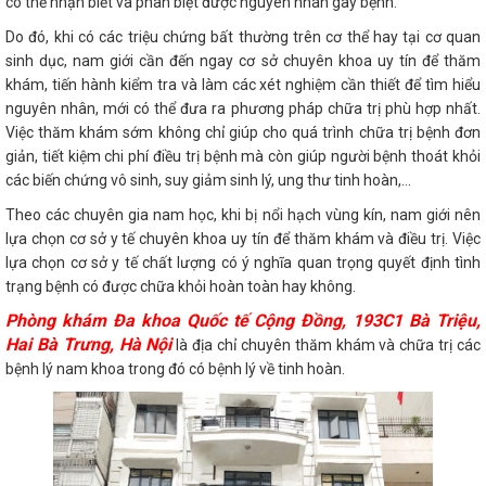
có thể nhận biết và phân biệt được nguyên nhân gây bệnh.
Do đó, khi có các triệu chứng bất thường trên cơ thể hay tại cơ quan
sinh dục, nam giới cần đến ngay cơ sở chuyên khoa uy tín để thăm
khám, tiến hành kiểm tra và làm các xét nghiệm cần thiết để tìm hiểu
nguyên nhân, mới có thể đưa ra phương pháp chữa trị phù hợp nhất.
Việc thăm khám sớm không chỉ giúp cho quá trình chữa trị bệnh đơn
giản, tiết kiệm chi phí điều trị bệnh mà còn giúp người bệnh thoát khỏi
các biến chứng vô sinh, suy giảm sinh lý, ung thư tinh hoàn,…
Theo các chuyên gia nam học, khi bị nổi hạch vùng kín, nam giới nên
lựa chọn cơ sở y tế chuyên khoa uy tín để thăm khám và điều trị. Việc
lựa chọn cơ sở y tế chất lượng có ý nghĩa quan trọng quyết định tình
trạng bệnh có được chữa khỏi hoàn toàn hay không.
Phòng khám Đa khoa Quốc tế Cộng Đồng, 193C1 Bà Triệu,
Hai Bà Trưng, Hà Nội
là địa chỉ chuyên thăm khám và chữa trị các
bệnh lý nam khoa trong đó có bệnh lý về tinh hoàn.