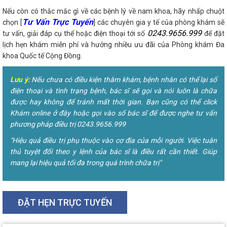
Nếu còn có thắc mắc gì về các bệnh lý về nam khoa, hãy nhấp chuột
Tư Vấn Trực Tuyến
chọn [
] các chuyên gia y tế của phòng khám sẽ
0243.9656.999
tư vấn, giải đáp cụ thể hoặc điện thoại tới số
để đặt
lịch hẹn khám miễn phí và hưởng nhiều ưu đãi của Phòng khám Đa
khoa Quốc tế Cộng Đồng.
Lưu ý:
Nếu chưa có điều kiện thăm khám, bệnh nhân có thể lại số
điện thoại và tình trạng bệnh, bác sĩ sẽ gọi và nói luôn là chữa
được hay không để tránh mất thời gian. Bạn cũng có thể click
Khám online ở đây hoặc gọi vào số bác sĩ để được nghe tư vấn
phương pháp điều trị 0243.9656.999
"Hiệu quả điều trị phụ thuộc vào cơ địa của mỗi người. Việc tuân
thủ tuyệt đối theo y lệnh của bác sĩ là điều rất cần thiết. Giúp
mang lại hiệu quả tối đa trong quá trình chữa trị"
ĐẶT HẸN TRỰC TUYẾN