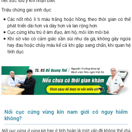
hết sức lưu ý khi nhận biết.
Triệu chứng gai sinh dục:
Các nốt nhỏ li ti màu trắng hoặc hồng, theo thời gian có thể
phát triển dài hơn và dày hơn và lan rộng hơn.
Cục cứng khu trú ở âm đạo, âm hộ, môi lớn môi bé.
Khi sờ vào có cảm giác sần sùi như da gà, không gây ngứa
hay đau hoặc chảy máu kể cả khi gặp sang chấn, khi quan hệ
tình dục.
Nổi cục cứng vùng kín nam giới có nguy hiểm
không?
Nổi cục cứng ở vùng kín
hay ở tinh hoàn là một vấn đề không thể chủ