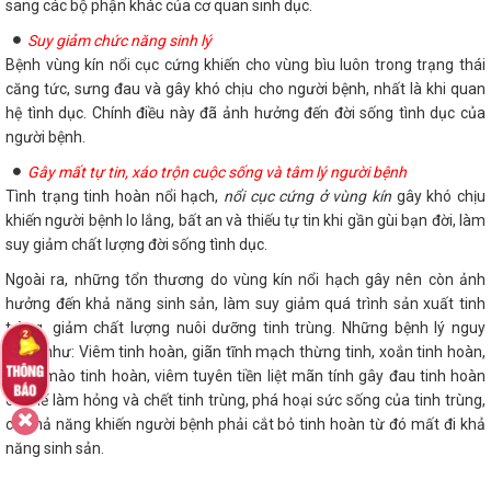
sang các bộ phận khác của cơ quan sinh dục.
Suy giảm chức năng sinh lý
Bệnh vùng kín nổi cục cứng khiến cho vùng bìu luôn trong trạng thái
căng tức, sưng đau và gây khó chịu cho người bệnh, nhất là khi quan
hệ tình dục. Chính điều này đã ảnh hưởng đến đời sống tình dục của
người bệnh.
Gây mất tự tin, xáo trộn cuộc sống và tâm lý người bệnh
Tình trạng tinh hoàn nổi hạch,
nổi cục cứng ở vùng kín
gây khó chịu
khiến người bệnh lo lắng, bất an và thiếu tự tin khi gần gùi bạn đời, làm
suy giảm chất lượng đời sống tình dục.
Ngoài ra, những tổn thương do vùng kín nổi hạch gây nên còn ảnh
hưởng đến khả năng sinh sản, làm suy giảm quá trình sản xuất tinh
trùng, giảm chất lượng nuôi dưỡng tinh trùng. Những bệnh lý nguy
hiểm như: Viêm tinh hoàn, giãn tĩnh mạch thừng tinh, xoắn tinh hoàn,
viêm mào tinh hoàn, viêm tuyên tiền liệt mãn tính gây đau tinh hoàn
có thể làm hỏng và chết tinh trùng, phá hoại sức sống của tinh trùng,
có khả năng khiến người bệnh phải cắt bỏ tinh hoàn từ đó mất đi khả
năng sinh sản.