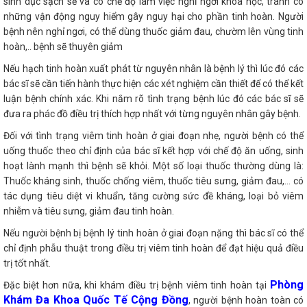
sinh dục sạch sẽ và có chế độ làm việc nghỉ ngơi khoa học, tránh có
những vận động nguy hiểm gây nguy hại cho phần tinh hoàn. Người
bệnh nên nghỉ ngơi, có thể dùng thuốc giảm đau, chườm lên vùng tinh
hoàn,.. bệnh sẽ thuyên giảm
Nếu hạch tinh hoàn xuất phát từ nguyên nhân là bệnh lý thì lúc đó các
bác sĩ sẽ cần tiến hành thực hiện các xét nghiệm cần thiết để có thể kết
luận bệnh chính xác. Khi nắm rõ tình trạng bệnh lúc đó các bác sĩ sẽ
đưa ra phác đồ điều trị thích hợp nhất với từng nguyên nhân gây bệnh.
Đối với tình trạng viêm tinh hoàn ở giai đoạn nhẹ, người bệnh có thể
uống thuốc theo chỉ định của bác sĩ kết hợp với chế độ ăn uống, sinh
hoạt lành mạnh thì bệnh sẽ khỏi. Một số loại thuốc thường dùng là:
Thuốc kháng sinh, thuốc chống viêm, thuốc tiêu sưng, giảm đau,… có
tác dụng tiêu diệt vi khuẩn, tăng cường sức đề kháng, loại bỏ viêm
nhiễm và tiêu sưng, giảm đau tinh hoàn.
Nếu người bệnh bị bệnh lý tinh hoàn ở giai đoạn nặng thì bác sĩ có thể
chỉ định phẫu thuật trong điều trị viêm tinh hoàn để đạt hiệu quả điều
trị tốt nhất.
Phòng
Đặc biệt hơn nữa, khi khám điều trị bệnh viêm tinh hoàn tại
Khám Đa Khoa Quốc Tế Cộng Đồng
, người bệnh hoàn toàn có