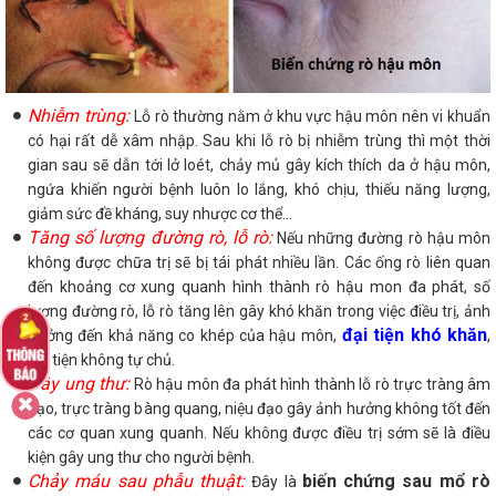
Nhiễm trùng:
Lỗ rò thường nằm ở khu vực hậu môn nên vi khuẩn
có hại rất dễ xâm nhập. Sau khi lỗ rò bị nhiễm trùng thì một thời
gian sau sẽ dẫn tới lở loét, chảy mủ gây kích thích da ở hậu môn,
ngứa khiến người bệnh luôn lo lắng, khó chịu, thiếu năng lượng,
giảm sức đề kháng, suy nhược cơ thể…
Tăng số lượng đường rò, lỗ rò:
Nếu những đường rò hậu môn
không được chữa trị sẽ bị tái phát nhiều lần. Các ống rò liên quan
đến khoảng cơ xung quanh hình thành rò hậu mon đa phát, số
lượng đường rò, lỗ rò tăng lên gây khó khăn trong việc điều trị, ảnh
đại tiện khó khăn
hưởng đến khả năng co khép của hậu môn,
,
đại tiện không tự chủ.
Gây ung thư:
Rò hậu môn đa phát hình thành lỗ rò trực tràng âm
đạo, trực tràng bàng quang, niệu đạo gây ảnh hưởng không tốt đến
các cơ quan xung quanh. Nếu không được điều trị sớm sẽ là điều
kiện gây ung thư cho người bệnh.
Chảy máu sau phẫu thuật:
biến chứng sau mổ rò
Đây là