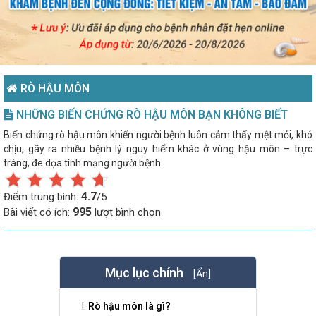
RÒ HẬU MÔN
NHỮNG BIẾN CHỨNG RÒ HẬU MÔN BẠN KHÔNG BIẾT
Biến chứng rò hậu môn khiến người bệnh luôn cảm thấy mệt mỏi, khó
chịu, gây ra nhiều bệnh lý nguy hiểm khác ở vùng hậu môn – trực
tràng, đe dọa tính mạng người bệnh
4.7
Điểm trung bình:
/5
995
Bài viết có ích:
lượt bình chọn
Mục lục chính
[Ẩn]
Rò hậu môn là gì?