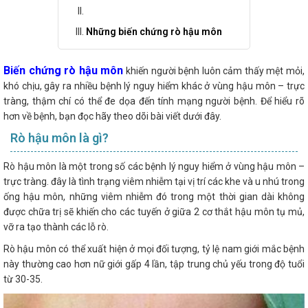
Những biến chứng rò hậu môn
Biến chứng rò hậu môn
khiến người bệnh luôn cảm thấy mệt mỏi,
khó chịu, gây ra nhiều bệnh lý nguy hiểm khác ở vùng hậu môn – trực
tràng, thậm chí có thể đe dọa đến tính mạng người bệnh. Để hiểu rõ
hơn về bệnh, bạn đọc hãy theo dõi bài viết dưới đây.
Rò hậu môn là gì?
Rò hậu môn là một trong số các bệnh lý nguy hiểm ở vùng hậu môn –
trực tràng. đây là tình trạng viêm nhiễm tại vị trí các khe và u nhú trong
ống hậu môn, những viêm nhiễm đó trong một thời gian dài không
được chữa trị sẽ khiến cho các tuyến ở giữa 2 cơ thắt hậu môn tụ mủ,
vỡ ra tạo thành các lỗ rò.
Rò hậu môn có thể xuất hiện ở mọi đối tượng, tỷ lệ nam giới mắc bệnh
này thường cao hơn nữ giới gấp 4 lần, tập trung chủ yếu trong độ tuổi
từ 30-35.