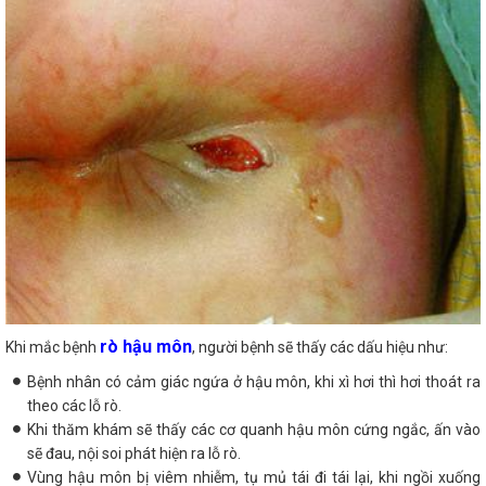
rò hậu môn
Khi mắc bệnh
, người bệnh sẽ thấy các dấu hiệu như:
Bệnh nhân có cảm giác ngứa ở hậu môn, khi xì hơi thì hơi thoát ra
theo các lỗ rò.
Khi thăm khám sẽ thấy các cơ quanh hậu môn cứng ngắc, ấn vào
sẽ đau, nội soi phát hiện ra lỗ rò.
Vùng hậu môn bị viêm nhiễm, tụ mủ tái đi tái lại, khi ngồi xuống