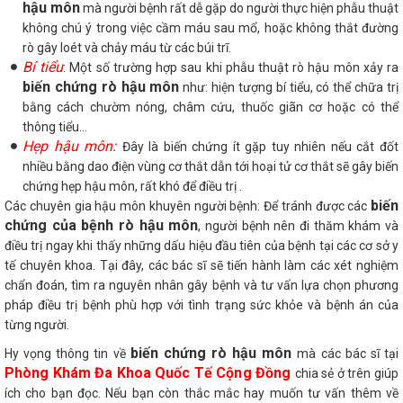
hậu môn
mà người bệnh rất dễ gặp do người thực hiện phẫu thuật
không chú ý trong việc cầm máu sau mổ, hoặc không thắt đường
rò gây loét và chảy máu từ các búi trĩ.
Bí tiểu
: Một số trường hợp sau khi phẫu thuật rò hậu môn xảy ra
biến chứng rò hậu môn
như: hiện tượng bí tiểu, có thể chữa trị
bằng cách chườm nóng, châm cứu, thuốc giãn cơ hoặc có thể
thông tiểu…
Hẹp hậu môn:
Đây là biến chứng ít gặp tuy nhiên nếu cắt đốt
nhiều bằng dao điện vùng cơ thắt dẫn tới hoại tử cơ thắt sẽ gây biến
chứng hẹp hậu môn, rất khó để điều trị .
biến
Các chuyên gia hậu môn khuyên người bệnh: Để tránh được các
chứng của bệnh rò hậu môn
, người bệnh nên đi thăm khám và
điều trị ngay khi thấy những dấu hiệu đầu tiên của bệnh tại các cơ sở y
tế chuyên khoa. Tại đây, các bác sĩ sẽ tiến hành làm các xét nghiệm
chẩn đoán, tìm ra nguyên nhân gây bệnh và tư vấn lựa chọn phương
pháp điều trị bệnh phù hợp với tình trạng sức khỏe và bệnh án của
từng người.
biến chứng rò hậu môn
Hy vọng thông tin về
mà các bác sĩ tại
Phòng Khám Đa Khoa Quốc Tế Cộng Đồng
chia sẻ ở trên giúp
ích cho bạn đọc. Nếu bạn còn thắc mắc hay muốn tư vấn thêm về