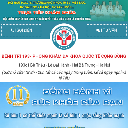
| GỌI ĐIỆN
| TƯ VẤN
BỆNH TRĨ 193- PHÒNG KHÁM ĐA KHOA QUỐC TẾ CỘNG ĐỒNG
193c1 Bà Triệu - Lê Đại Hành - Hai Bà Trưng - Hà Nội
(Giờ mở cửa: từ 8h - 20h tất cả các ngày trong tuần, kể cả ngày nghỉ và
lễ Tết)