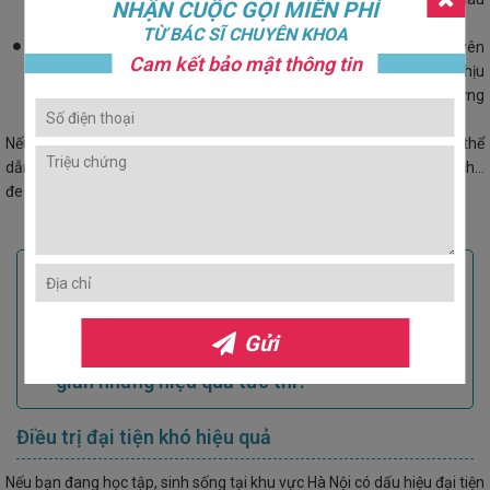
NHẬN CUỘC GỌI MIỄN PHÍ
trong ống trực tràng cũng gây nên bệnh đại tiện khó.
TỪ BÁC SĨ CHUYÊN KHOA
:
Do tâm lý
Tâm lý bất thường cũng là một trong những nguyên
Cam kết bảo mật thông tin
nhân gây bệnh đại tiện khó ở nhiều người. Vì phản xạ đi đại tiện chịu
ảnh hưởng rất nhiều bởi những kích thích mạnh về tinh thần, những
cảm giác lo sợ, phiền muộn hoặc sức ép công việc quá cao…
Nếu người bệnh chủ quan với đại tiện khó thì chứng bệnh này có thể
dẫn tới nhiều bệnh lý nguy hiểm như: Bệnh trĩ, tiểu đường, tim mạch…
đe dọa sức khỏe của người bệnh.
Các bài viết liên quan
Bật mí thuốc trị táo bón kinh niên hiệu quả
nhất
Gửi
Làm thế nào để đi đại tiện hàng ngày đơn
giản nhưng hiệu quả tức thì?
Điều trị đại tiện khó hiệu quả
Nếu bạn đang học tập, sinh sống tại khu vực Hà Nội có dấu hiệu đại tiện