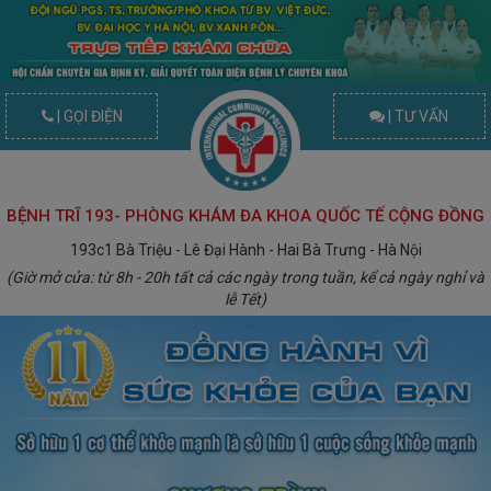
| GỌI ĐIỆN
| TƯ VẤN
BỆNH TRĨ 193- PHÒNG KHÁM ĐA KHOA QUỐC TẾ CỘNG ĐỒNG
193c1 Bà Triệu - Lê Đại Hành - Hai Bà Trưng - Hà Nội
(Giờ mở cửa: từ 8h - 20h tất cả các ngày trong tuần, kể cả ngày nghỉ và
lễ Tết)