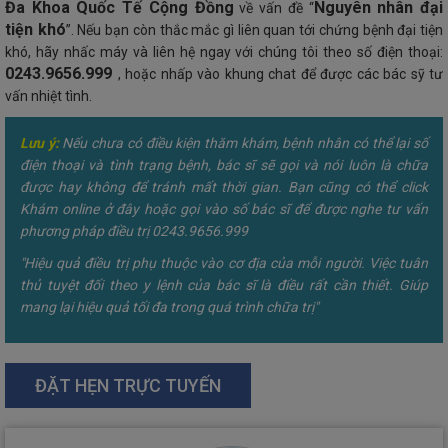
Đa Khoa Quốc Tế Cộng Đồng
Nguyên nhân đại
về vấn đề “
tiện khó
”. Nếu bạn còn thắc mắc gì liên quan tới chứng bệnh đại tiện
khó, hãy nhấc máy và liên hệ ngay với chúng tôi theo số điện thoại:
0243.9656.999
, hoặc nhấp vào khung chat để được các bác sỹ tư
vấn nhiệt tình.
Lưu ý:
Nếu chưa có điều kiện thăm khám, bệnh nhân có thể lại số
điện thoại và tình trạng bệnh, bác sĩ sẽ gọi và nói luôn là chữa
được hay không để tránh mất thời gian. Bạn cũng có thể click
Khám online ở đây hoặc gọi vào số bác sĩ để được nghe tư vấn
phương pháp điều trị 0243.9656.999
"Hiệu quả điều trị phụ thuộc vào cơ địa của mỗi người. Việc tuân
thủ tuyệt đối theo y lệnh của bác sĩ là điều rất cần thiết. Giúp
mang lại hiệu quả tối đa trong quá trình chữa trị"
ĐẶT HẸN TRỰC TUYẾN