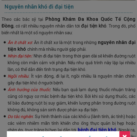
Nguyên nhân khó đi đại tiện
Phòng Khám Đa Khoa Quốc Tế Cộng
Theo các bác sỹ tại
Đồng
đại tiện khó
, có rất nhiều nguyên nhân dẫn tới
. Trong đó, phổ
biến nhất là một số nguyên nhân sau:
:
nguyên nhân đại
Ăn ít chất xơ
Ăn ít chất xơ là một trong những
tiện khó
chính mà nhiều người gặp phải.
:
Nhịn đại tiện
Nhịn đi đại tiện trong thời gian dài sẽ khiến đường ruột
không còn mẫn cảm với phân. Nếu như quá trình này lặp lại nhiều
lần, có thể dẫn đến tình trạng đại tiện khó.
:
Ngồi nhiều
Ít vận động, đi lại ít, ngồi nhiều là nguyên nhân chính
gây đại tiện khó ở người bệnh.
:
Ảnh hưởng của thuốc
Nếu bạn quá lạm dụng thuốc nhuận tràng
cũng có nguy cơ mắc bệnh đại tiện khó. Bởi khi sử dụng thuốc, các
tế bào đường ruột bị suy giảm, khiến lượng phân trong đường ruột
không đủ, không sản sinh được phản xạ đại tiện.
:
Do tắc nghẽn
Sự hình thành của các khối u (lành tính, ác tính) hoặc
các viêm nhiễm mãn tính khiến cho ống thực quản bị hẹp hoặc
bệnh đại tiện khó
chèn ép, trực tràng bị hẹp lại dẫn tới
. Ngoài ra,
quá trình lưu thông của phân bị cản trở, phân bị giữ lại quá lâu