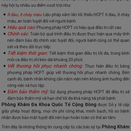
này hội tụ nhiều ưu điểm vượt trội như:
Ít đau, ít chảy máu:
Liệu pháp xâm lấn tối thiểu HCPT ít đau, ít chảy
máu, an toàn tuyệt đối với người bệnh.
Hiệu quả cao:
Phương pháp HCPT có hiệu quả điều trị rất cao.
Chính xác:
Toàn bộ quá trình điều trị được thực hiện qua máy tính
nên đảm bảo độ chính xác tuyệt đối, người bệnh cũng có thể quan
sát và theo dõi trực tiếp.
Tiết kiệm thời gian:
Tiết kiệm thời gian điều trị tối đa, trung bình
mỗi ca điều trị chỉ kéo dài khoảng 20 phút.
Vết thương hồi phục nhanh chóng:
Thực hiện điều trị bằng
phương pháp HCPT giúp vết thương hồi phục nhanh chóng. Bên
cạnh đó, bệnh nhân không cần nằm viện nên không ảnh hưởng đến
công việc và học tập.
Đảm bảo thẩm mỹ:
Sử dụng phương pháp HCPT để điều trị sẽ
đảm bảo thẩm mỹ và hạn chế tối đa khả năng tái phát bệnh.
Phòng Khám Đa Khoa Quốc Tế Cộng Đồng
được Sở y tế cấp
giấy phép hoạt động, mọi chi phí công khai, minh bạch, hồ sơ bệnh
nhân được bảo mật tuyệt đối nên bạn hoàn toàn có thể an tâm.
Phòng Khám
Trên đây là những thông tin cung cấp từ các bác sỹ tại