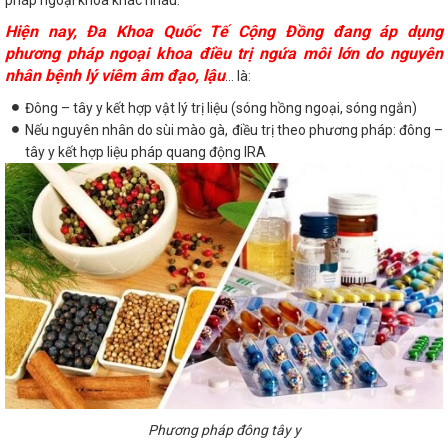
Hiện nay, Đa Khoa Quốc Tế Cộng Đồng đang áp dụng
phương pháp ngoại khoa điều trị ngứa môi lớn do nguyên
nhân bệnh lý viêm âm đạo, lậu
... là:
Đông – tây y kết hợp vật lý trị liệu (sóng hồng ngoại, sóng ngắn)
Nếu nguyên nhân do sùi mào gà, điều trị theo phương pháp: đông –
tây y kết hợp liệu pháp quang động IRA
Phương pháp đông tây y