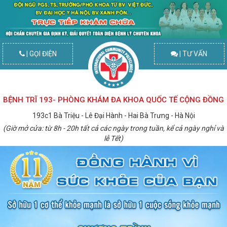
| GỌI ĐIỆN
| TƯ VẤN
BỆNH TRĨ 193- PHÒNG KHÁM ĐA KHOA QUỐC TẾ CỘNG ĐỒNG
193c1 Bà Triệu - Lê Đại Hành - Hai Bà Trưng - Hà Nội
(Giờ mở cửa: từ 8h - 20h tất cả các ngày trong tuần, kể cả ngày nghỉ và
lễ Tết)