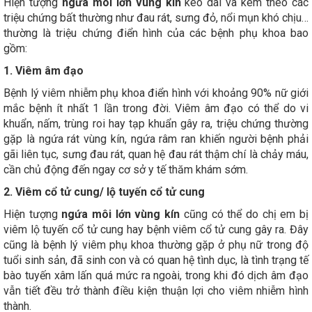
Hiện tượng
ngứa môi lớn vùng kín
kéo dài và kèm theo các
triệu chứng bất thường như đau rát, sưng đỏ, nổi mụn khó chịu…
thường là triệu chứng điển hình của các bệnh phụ khoa bao
gồm:
1. Viêm âm đạo
Bệnh lý viêm nhiễm phụ khoa điển hình với khoảng 90% nữ giới
mắc bệnh ít nhất 1 lần trong đời. Viêm âm đạo có thể do vi
khuẩn, nấm, trùng roi hay tạp khuẩn gây ra, triệu chứng thường
gặp là ngứa rát vùng kín, ngứa râm ran khiến người bệnh phải
gãi liên tục, sưng đau rát, quan hệ đau rát thậm chí là chảy máu,
cần chủ động đến ngay cơ sở y tế thăm khám sớm.
2. Viêm cổ tử cung/ lộ tuyến cổ tử cung
Hiện tượng
ngứa môi lớn vùng kín
cũng có thể do chị em bị
viêm lộ tuyến cổ tử cung hay bệnh viêm cổ tử cung gây ra. Đây
cũng là bệnh lý viêm phụ khoa thường gặp ở phụ nữ trong độ
tuổi sinh sản, đã sinh con và có quan hệ tình dục, là tình trạng tế
bào tuyến xâm lấn quá mức ra ngoài, trong khi đó dịch âm đạo
vẫn tiết đều trở thành điều kiện thuận lợi cho viêm nhiễm hình
thành.