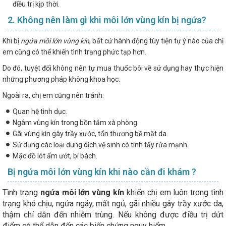
điều trị kịp thời.
2. Không nên làm gì khi môi lớn vùng kín bị ngứa?
Khi bị
ngứa môi lớn vùng kín
, bất cứ hành động tùy tiện tự ý nào của chị
em cũng có thể khiến tình trạng phức tạp hơn.
Do đó, tuyệt đối không nên tự mua thuốc bôi về sử dụng hay thực hiện
những phương pháp không khoa học.
Ngoài ra, chị em cũng nên tránh:
Quan hệ tình dục.
Ngâm vùng kín trong bồn tắm xà phòng.
Gãi vùng kín gây trầy xước, tổn thương bề mặt da.
Sử dụng các loại dung dịch vệ sinh có tính tẩy rửa mạnh.
Mặc đồ lót ẩm ướt, bí bách.
Bị ngứa môi lớn vùng kín khi nào cần đi khám ?
Tình trạng
ngứa môi lớn vùng kín
khiến chị em luôn trong tình
trạng khó chịu, ngứa ngáy, mất ngủ, gãi nhiều gây trầy xước da,
thậm chí dẫn đến nhiễm trùng. Nếu không được điều trị dứt
điểm có thể dẫn đến các biến chứng nguy hiểm.