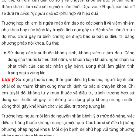
thăm khám, làm các xét nghiệm cần thiết. Dựa vào kết quả, các bác sĩ
sẽ đưa ra
cách trị ngứa môi lớn
phù hợp và hiệu quả.
Trường hợp chị em bị ngứa mép âm đạo do các bệnh lí về viêm nhiễm
phụ khoa hay các bệnh lây truyền tình dục gây ra. Bệnh vẫn còn ở mức
độ nhẹ, chưa gây ra biến chứng sẽ được bác sĩ bác sĩ điều trị bằng
phương pháp nội khoa. Cụ thể:
Sử dụng các loại thuốc kháng sinh, kháng viêm giảm đau. Công
dụng của thuốc là tiêu diệt nấm, vi khuẩn loạn khuẩn, ngăn chặn sự
phát triển của các tác nhân gây bệnh. Đồng thời làm giảm tình
trạng ngứa vùng kín.
Lưu ý
:
Sử dụng thuốc nào, thời gian điều trị bao lâu, người bệnh cần
phải có sự thăm khám cũng như chỉ định từ bác sĩ chuyên khoa. Chị
em tuyệt đối không tự ý mua thuốc về điều trị, tránh trường hợp sử
dụng sai thuốc sẽ gây ra những tác dụng phụ không mong muốn.
Đồng thời, gây khó khăn cho việc điều trị trong tương lai.
Trường hợp ngứa môi lớn do nguyên nhân bệnh lý ở mức độ nặng, việc
điều trị bằng thuốc không mang lại hiệu quả. Các bác sĩ sẽ điều trị bằng
phương pháp ngoại khoa. Mỗi diện bệnh sẽ phù hợp với từng phương
pháp ngoại khoa khác nhau.