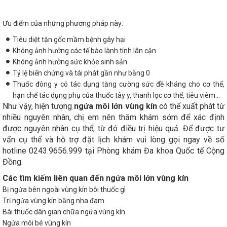
Ưu điểm của những phương pháp này:
Tiêu diệt tận gốc mầm bệnh gây hại
Không ảnh hưởng các tế bào lành tính lân cận
Không ảnh hưởng sức khỏe sinh sản
Tỷ lệ biến chứng và tái phát gần như bằng 0
Thuốc đông y có tác dụng tăng cường sức đề kháng cho cơ thể,
hạn chế tác dụng phụ của thuốc tây y, thanh lọc cơ thể, tiêu viêm...
Như vậy, hiện tượng
ngứa môi lớn vùng kín
có thể xuất phát từ
nhiều nguyên nhân, chị em nên thăm khám sớm để xác định
được nguyên nhân cụ thể, từ đó điều trị hiệu quả. Để được tư
vấn cụ thể và hỗ trợ đặt lịch khám vui lòng gọi ngay về số
hotline 0243.9656.999 tại Phòng khám Đa khoa Quốc tế Cộng
Đồng.
Các tìm kiếm liên quan đến ngứa môi lớn vùng kín
Bị ngứa bên ngoài vùng kín bôi thuốc gì
Trị ngứa vùng kín bằng nha đam
Bài thuốc dân gian chữa ngứa vùng kín
Ngứa môi bé vùng kín