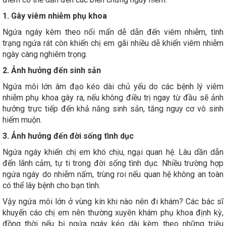
1. Gây viêm nhiễm phụ khoa
Ngứa ngáy kèm theo nổi mẩn dễ dẫn đến viêm nhiễm, tình
trạng ngứa rát còn khiến chị em gãi nhiều dễ khiến viêm nhiễm
ngày càng nghiêm trọng.
2. Ảnh hưởng đến sinh sản
Ngứa môi lớn âm đạo kéo dài chủ yếu do các bệnh lý viêm
nhiễm phụ khoa gây ra, nếu không điều trị ngay từ đầu sẽ ảnh
hưởng trực tiếp đến khả năng sinh sản, tăng nguy cơ vô sinh
hiếm muộn.
3. Ảnh hưởng đến đời sống tình dục
Ngứa ngáy khiến chị em khó chịu, ngại quan hệ. Lâu dần dẫn
đến lãnh cảm, tự ti trong đời sống tình dục. Nhiều trường hợp
ngứa ngáy do nhiễm nấm, trùng roi nếu quan hệ không an toàn
có thể lây bệnh cho bạn tình.
Vậy ngứa môi lớn ở vùng kín khi nào nên đi khám? Các bác sĩ
khuyến cáo chị em nên thường xuyên khám phụ khoa định kỳ,
đồng thời nếu bị ngứa ngáy kéo dài kèm theo những triệu