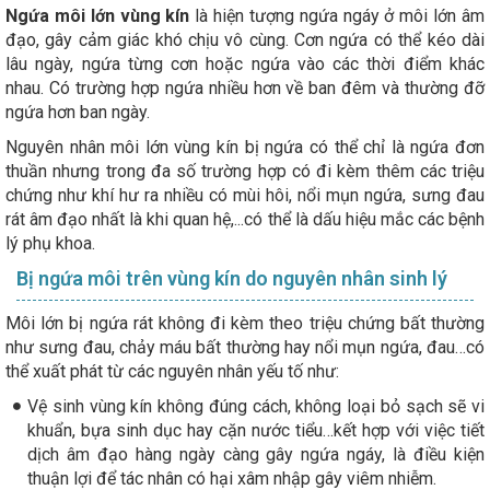
Ngứa môi lớn vùng kín
là hiện tượng ngứa ngáy ở môi lớn âm
đạo, gây cảm giác khó chịu vô cùng. Cơn ngứa có thể kéo dài
lâu ngày, ngứa từng cơn hoặc ngứa vào các thời điểm khác
nhau. Có trường hợp ngứa nhiều hơn về ban đêm và thường đỡ
ngứa hơn ban ngày.
Nguyên nhân môi lớn vùng kín bị ngứa có thể chỉ là ngứa đơn
thuần nhưng trong đa số trường hợp có đi kèm thêm các triệu
chứng như khí hư ra nhiều có mùi hôi, nổi mụn ngứa, sưng đau
rát âm đạo nhất là khi quan hệ,...có thể là dấu hiệu mắc các bệnh
lý phụ khoa.
Bị ngứa môi trên vùng kín do nguyên nhân sinh lý
Môi lớn bị ngứa rát không đi kèm theo triệu chứng bất thường
như sưng đau, chảy máu bất thường hay nổi mụn ngứa, đau…có
thể xuất phát từ các nguyên nhân yếu tố như:
Vệ sinh vùng kín không đúng cách, không loại bỏ sạch sẽ vi
khuẩn, bựa sinh dục hay cặn nước tiểu…kết hợp với việc tiết
dịch âm đạo hàng ngày càng gây ngứa ngáy, là điều kiện
thuận lợi để tác nhân có hại xâm nhập gây viêm nhiễm.