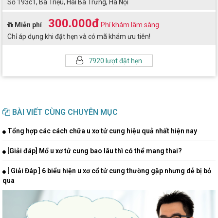
Số 193c1, Bà Triệu, Hai Bà Trưng, Hà Nội
300.000đ
Miễn phí
Phí khám lâm sàng
Chỉ áp dụng khi đặt hẹn và có mã khám ưu tiên!
7920 lượt đặt hẹn
BÀI VIẾT CÙNG CHUYÊN MỤC
Tổng hợp các cách chữa u xơ tử cung hiệu quả nhất hiện nay
[Giải đáp] Mổ u xơ tử cung bao lâu thì có thể mang thai?
[ Giải Đáp ] 6 biểu hiện u xơ cổ tử cung thường gặp nhưng dễ bị bỏ
qua