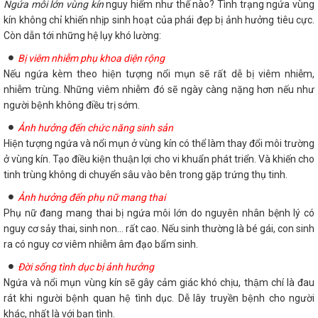
Ngứa môi lớn vùng kín
nguy hiểm như thế nào? Tình trạng ngứa vùng
kín không chỉ khiến nhịp sinh hoạt của phái đẹp bị ảnh hưởng tiêu cực.
Còn dẫn tới những hệ lụy khó lường:
Bị viêm nhiễm phụ khoa diện rộng
Nếu ngứa kèm theo hiện tượng nổi mụn sẽ rất dễ bị viêm nhiễm,
nhiễm trùng. Những viêm nhiễm đó sẽ ngày càng nặng hơn nếu như
người bệnh không điều trị sớm.
Ảnh hưởng đến chức năng sinh sản
Hiện tượng ngứa và nổi mụn ở vùng kín có thể làm thay đổi môi trường
ở vùng kín. Tạo điều kiện thuận lợi cho vi khuẩn phát triển. Và khiến cho
tinh trùng không di chuyển sâu vào bên trong gặp trứng thụ tinh.
Ảnh hưởng đến phụ nữ mang thai
Phụ nữ đang mang thai bị ngứa môi lớn do nguyên nhân bệnh lý có
nguy cơ sảy thai, sinh non... rất cao. Nếu sinh thường là bé gái, con sinh
ra có nguy cơ viêm nhiễm âm đạo bẩm sinh.
Đời sống tình dục bị ảnh hưởng
Ngứa và nổi mụn vùng kín sẽ gây cảm giác khó chịu, thậm chí là đau
rát khi người bệnh quan hệ tình dục. Dễ lây truyền bệnh cho người
khác, nhất là với bạn tình.