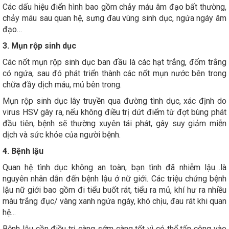
Các dấu hiệu điển hình bao gồm chảy máu âm đạo bất thường,
chảy máu sau quan hệ, sưng đau vùng sinh dục, ngứa ngáy âm
đạo…
3. Mụn rộp sinh dục
Các nốt mụn rộp sinh dục ban đầu là các hạt trắng, đốm trắng
có ngứa, sau đó phát triển thành các nốt mụn nước bên trong
chữa đầy dịch máu, mủ bên trong.
Mụn rộp sinh dục lây truyền qua đường tình dục, xác định do
virus HSV gây ra, nếu không điều trị dứt điểm từ đợt bùng phát
đầu tiên, bệnh sẽ thường xuyên tái phát, gây suy giảm miễn
dịch và sức khỏe của người bệnh.
4. Bệnh lậu
Quan hệ tình dục không an toàn, bạn tình đã nhiễm lậu…là
nguyên nhân dẫn đến bệnh lậu ở nữ giới. Các triệu chứng bệnh
lậu nữ giới bao gồm đi tiểu buốt rát, tiểu ra mủ, khí hư ra nhiều
màu trắng đục/ vàng xanh ngứa ngáy, khó chịu, đau rát khi quan
hệ…
Bệnh lậu cần điều trị càng sớm càng tốt vì có thể tấn công vào