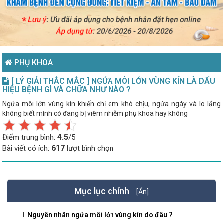
PHỤ KHOA
[ LÝ GIẢI THẮC MẮC ] NGỨA MÔI LỚN VÙNG KÍN LÀ DẤU
HIỆU BỆNH GÌ VÀ CHỮA NHƯ NÀO ?
Ngứa môi lớn vùng kín khiến chị em khó chịu, ngứa ngáy và lo lắng
không biết mình có đang bị viêm nhiễm phụ khoa hay không
4.5
Điểm trung bình:
/5
617
Bài viết có ích:
lượt bình chọn
Mục lục chính
[Ẩn]
Nguyên nhân ngứa môi lớn vùng kín do đâu ?