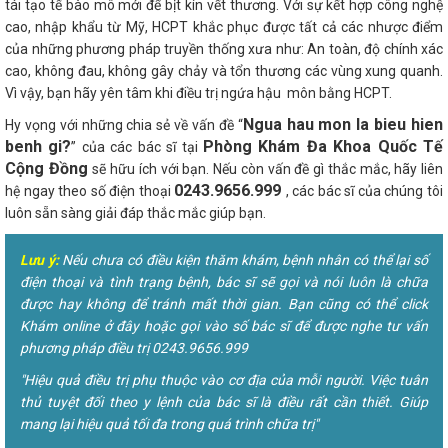
tái tạo tế bào mô mới để bịt kín vết thương. Với sự kết hợp công nghệ
cao, nhập khẩu từ Mỹ, HCPT khắc phục được tất cả các nhược điểm
của những phương pháp truyền thống xưa như: An toàn, độ chính xác
cao, không đau, không gây chảy và tổn thương các vùng xung quanh.
Vì vậy, bạn hãy yên tâm khi điều trị ngứa hậu môn bằng HCPT.
Ngua hau mon la bieu hien
Hy vọng với những chia sẻ về vấn đề “
benh gi?
Phòng Khám Đa Khoa Quốc Tế
” của các bác sĩ tại
Cộng Đồng
sẽ hữu ích với bạn. Nếu còn vấn đề gì thắc mắc, hãy liên
0243.9656.999
hệ ngay theo số điện thoại
, các bác sĩ của chúng tôi
luôn sẵn sàng giải đáp thắc mắc giúp bạn.
Lưu ý:
Nếu chưa có điều kiện thăm khám, bệnh nhân có thể lại số
điện thoại và tình trạng bệnh, bác sĩ sẽ gọi và nói luôn là chữa
được hay không để tránh mất thời gian. Bạn cũng có thể click
Khám online ở đây hoặc gọi vào số bác sĩ để được nghe tư vấn
phương pháp điều trị 0243.9656.999
"Hiệu quả điều trị phụ thuộc vào cơ địa của mỗi người. Việc tuân
thủ tuyệt đối theo y lệnh của bác sĩ là điều rất cần thiết. Giúp
mang lại hiệu quả tối đa trong quá trình chữa trị"