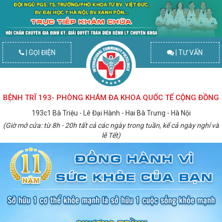
| GỌI ĐIỆN
| TƯ VẤN
BỆNH TRĨ 193- PHÒNG KHÁM ĐA KHOA QUỐC TẾ CỘNG ĐỒNG
193c1 Bà Triệu - Lê Đại Hành - Hai Bà Trưng - Hà Nội
(Giờ mở cửa: từ 8h - 20h tất cả các ngày trong tuần, kể cả ngày nghỉ và
lễ Tết)