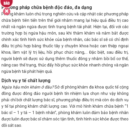
Phương pháp chữa bệnh độc đáo, đa dạng
Phòng khám luôn chú trọng nghiên cứu và cập nhật các phương pháp
chữa bệnh tiên tiến trên thế giới nhằm mang lại hiệu quả điều trị cao
nhất và ngăn ngừa được tình trạng bệnh tái phát. Hiện tại, đối với các
trường hợp bị ngứa hậu môn, sau khi thăm khám và nắm bắt được
chính xác tình hình sức khỏe của bệnh nhân, các bác sĩ sẽ có chỉ định
điều trị phù hợp bằng thuốc tây y chuyên khoa hoặc can thiệp ngoại
khoa, làm vật lý trị liệu, hồi phục chức năng,… Đặc biệt, sau điều trị,
người bệnh sẽ được sử dụng thêm thuốc đông y nhằm bồi bổ cơ thể,
nâng cao thể trạng, thúc đẩy hồi phục sức khỏe nhanh chóng và ngăn
ngừa bệnh tái phát hiện quả.
Dịch vụ y tế chất lượng
Ngứa hậu môn khám ở đâu?
Sở dĩ phòng khám đa khoa quốc tế cộng
đồng được đông đảo người bệnh tín nhiệm lựa chọn như vậy không
phải chỉ bởi chất lượng bác sĩ, phương pháp điều trị mà còn do dịch vụ
y tế tại phòng khám chất lượng cao. Với mô hình khám chữa bệnh “1
bác sĩ – 1 y tá – 1 bệnh nhân”, phòng khám luôn đảm bảo bệnh nhân
được luôn được bác sĩ chăm sóc tận tình, tình hình sức khỏe được theo
dõi sát sao.