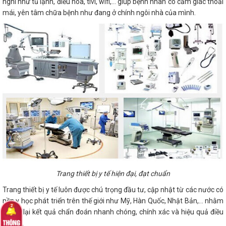
nghi như tủ lạnh, điều hóa, tivi, wifi,… giúp bệnh nhân có cảm giác thoải
mái, yên tâm chữa bệnh như đang ở chính ngôi nhà của mình.
Trang thiết bị y tế hiện đại, đạt chuẩn
Trang thiết bị y tế luôn được chú trọng đầu tư, cập nhật từ các nước có
nền y học phát triển trên thế giới như Mỹ, Hàn Quốc, Nhật Bản,… nhằm
mang lại kết quả chẩn đoán nhanh chóng, chính xác và hiệu quả điều
trị cao.