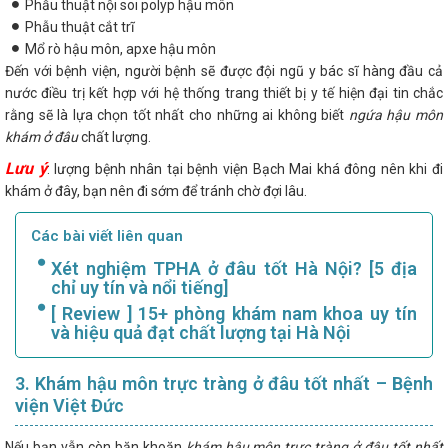
Phẫu thuật nội soi polyp hậu môn
Phẫu thuật cắt trĩ
Mổ rò hậu môn, apxe hậu môn
Đến với bệnh viện, người bệnh sẽ được đội ngũ y bác sĩ hàng đầu cả
nước điều trị kết hợp với hệ thống trang thiết bị y tế hiện đại tin chắc
rằng sẽ là lựa chọn tốt nhất cho những ai không biết
ngứa hậu môn
khám ở đâu
chất lượng.
Lưu ý
: lượng bệnh nhân tại bệnh viện Bạch Mai khá đông nên khi đi
khám ở đây, bạn nên đi sớm để tránh chờ đợi lâu.
Các bài viết liên quan
Xét nghiệm TPHA ở đâu tốt Hà Nội? [5 địa
chỉ uy tín và nổi tiếng]
[ Review ] 15+ phòng khám nam khoa uy tín
và hiệu quả đạt chất lượng tại Hà Nội
3. Khám hậu môn trực tràng ở đâu tốt nhất – Bệnh
viện Việt Đức
Nếu bạn vẫn còn băn khoăn
khám hậu môn trực tràng ở đâu tốt nhất