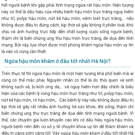
hết người bệnh khi gặp phải tình trạng ngứa rát hậu môn. Hiện tượng
này có thể là dấu hiệu của nhiều bệnh hậu môn trực tràng nguy hiểm
như trĩ, polyp hậu môn, nứt kẽ hậu môn, viêm loét trực tràng,… nếu
không được điều trị đúng cách, kịp thời sẽ gây không ít phiền toái, khó
chịu và ảnh hưởng trực tiếp đến chất lượng cuộc sống người bệnh,
thậm chí là biến chứng ung thư hậu môn trực tràng, đe dọa đến tính
mạng. Bởi vậy, lựa chọn được một phòng khám ngứa hậu môn uy tín
là việc vô cùng cần thiết.
Ngứa hậu môn khám ở đâu tốt nhất Hà Nội?
Trên thực tế thì ngứa hậu môn là một hiện tượng khá phổ biến mà ai
cũng có thể mắc phải. Nguyên nhân có thể là do thói quen vệ sinh
không sạch sẽ, bị kích ứng da,… và nguy hiểm hơn đây chính là biểu
hiện của các bệnh lý vùng hậu môn trực tràng như trĩ, polyp hậu môn,
nứt kẽ hậu môn, rò hậu môn,… Các bệnh lý này nếu không được điều trị
kịp thời sẽ gây rất nhiều ảnh hưởng tới sức khỏe, đời sống, thậm chí
biến chứng ung thư trực tràng đe dọa đến tính mạng người bệnh. Vì
thế, các chuyên gia luôn khuyến cáo khi có dấu hiệu ngứa hậu môn,
người bệnh nên đến cơ sở y tế chuyên khoa uy tín để thăm khám và
điều trị càng sớm càng tốt. Vậy
ngứa hậu môn khám ở đâu
tốt nhất Hà