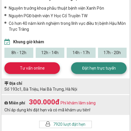
Nguyên trưởng khoa phẫu thuật bệnh viện Xanh Pôn
Nguyên PGĐ bệnh viện Y Học Cổ Truyền TW
Có hơn 40 năm kinh nghiệm trong lĩnh vực điều trị bệnh Hậu Môn
Trực Tràng
Khung giờ khám
8h - 12h
12h - 14h
14h - 17h
17h - 20h
Tư vấn online
Đặt hẹn trực tuyến
Địa chỉ
Số 193c1, Bà Triệu, Hai Bà Trưng, Hà Nội
300.000đ
Miễn phí
Phí khám lâm sàng
Chỉ áp dụng khi đặt hẹn và có mã khám ưu tiên!
7920 lượt đặt hẹn