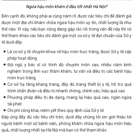
Ngứa hậu môn khám ở đâu tốt nhất Hà Nội?
Bên cạnh đó, không phải ai cũng nắm rõ được các tiêu chí để đánh giá
được một địa chỉ khám chữa ngứa hậu môn uy tín, chất lượng là như
thế nào. Vì vậy, nếu bạn cũng đang gặp rắc rối trong vấn đề này thì có
thể tham khảo các tiêu chí đánh giá một cơ sở y tế đạt chuẩn của Sở y
tế dưới đây:
Là cơ sở y tế chuyên khoa về hậu môn trực tràng, được Sở y tế cấp
phép hoạt động.
Đội ngũ y bác sĩ có trình độ chuyên môn cao, nhiều năm kinh
nghiệm trong lĩnh vực thăm khám, tư vấn và điều trị các bệnh hậu
môn trực tràng.
Cơ sở hạ tầng khang trang, đầy đủ trang thiết bị y tế, hỗ trợ quá
trình chẩn đoán và điều trị nhanh chóng, chính xác, hiệu quả cao.
Phương pháp điều trị đa dạng, mang lại hiệu quả cao, ngăn ngừa
tái phát.
Chi phí công khai, niêm yết theo quy định của Sở y tế.
Đáp ứng đầy đủ các tiêu chí trên, dưới đây chúng tôi xin giới thiệu tới
người bệnh một số bệnh viện, phòng khám chữa ngứa hậu môn hiệu
quả, chất lượng nhất tại Hà Nội mà bạn có thể tham khảo.