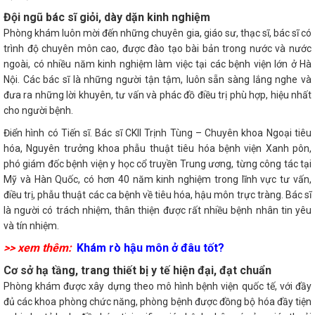
Đội ngũ bác sĩ giỏi, dày dặn kinh nghiệm
Phòng khám luôn mời đến những chuyên gia, giáo sư, thạc sĩ, bác sĩ có
trình độ chuyên môn cao, được đào tạo bài bản trong nước và nước
ngoài, có nhiều năm kinh nghiệm làm việc tại các bệnh viện lớn ở Hà
Nội. Các bác sĩ là những người tận tậm, luôn sẵn sàng lắng nghe và
đưa ra những lời khuyên, tư vấn và phác đồ điều trị phù hợp, hiệu nhất
cho người bệnh.
Điển hình có Tiến sĩ. Bác sĩ CKII Trịnh Tùng – Chuyên khoa Ngoại tiêu
hóa, Nguyên trưởng khoa phẫu thuật tiêu hóa bệnh viện Xanh pôn,
phó giám đốc bệnh viện y học cổ truyền Trung ương, từng công tác tại
Mỹ và Hàn Quốc, có hơn 40 năm kinh nghiệm trong lĩnh vực tư vấn,
điều trị, phẫu thuật các ca bệnh về tiêu hóa, hậu môn trực tràng. Bác sĩ
là người có trách nhiệm, thân thiện được rất nhiều bệnh nhân tin yêu
và tín nhiệm.
>> xem thêm:
Khám rò hậu môn ở đâu tốt?
Cơ sở hạ tầng, trang thiết bị y tế hiện đại, đạt chuẩn
Phòng khám được xây dựng theo mô hình bệnh viện quốc tế, với đầy
đủ các khoa phòng chức năng, phòng bệnh được đồng bộ hóa đầy tiện