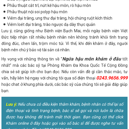
Phẫu thuật cắt trĩ, nứt kẽ hậu môn, rò hậu môn
Phẫu thuật nội soi polyp hậu môn
Viêm đại tràng, ung thư đại tràng, hội chứng ruột kích thích
Viêm loét đại tràng, trào ngược dạ dày thực quản
Lưu ý, cũng giống như Bệnh viện Bạch Mai, mỗi ngày bệnh viện Việt
Đức tiếp nhận rất nhiều bệnh nhân nên không tránh khỏi tình trạng
đông đúc, chen lấn, trộm móc túi. Vì thế, khi đến khám ở đây, người
bệnh nên chú ý bảo vệ tài sản cá nhân.
Ngứa hậu môn khám ở đâu
Hy vọng với những thông tin về “
tốt
nhất” mà các bác sỹ tại Phòng Khám Đa Khoa Quốc Tế Cộng Đồng
chia sẻ sẽ giúp ích cho bạn đọc. Nếu còn vấn đề gì cần thắc mắc, tư
0243.9656.999
vấn, hãy liên hệ ngay với chúng tôi qua số điện thoại
hoặc chat ở khung phía dưới, các bác sỹ của chúng tôi sẽ giải đáp giúp
bạn.
Lưu ý:
Nếu chưa có điều kiện thăm khám, bệnh nhân có thể lại số
điện thoại và tình trạng bệnh, bác sĩ sẽ gọi và nói luôn là chữa
được hay không để tránh mất thời gian. Bạn cũng có thể click
Khám online ở đây hoặc gọi vào số bác sĩ để được nghe tư vấn