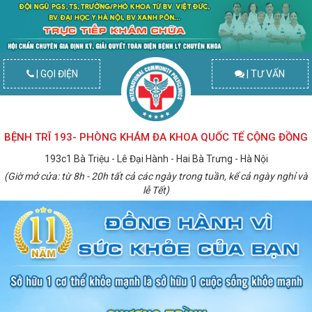
| GỌI ĐIỆN
| TƯ VẤN
BỆNH TRĨ 193- PHÒNG KHÁM ĐA KHOA QUỐC TẾ CỘNG ĐỒNG
193c1 Bà Triệu - Lê Đại Hành - Hai Bà Trưng - Hà Nội
(Giờ mở cửa: từ 8h - 20h tất cả các ngày trong tuần, kể cả ngày nghỉ và
lễ Tết)