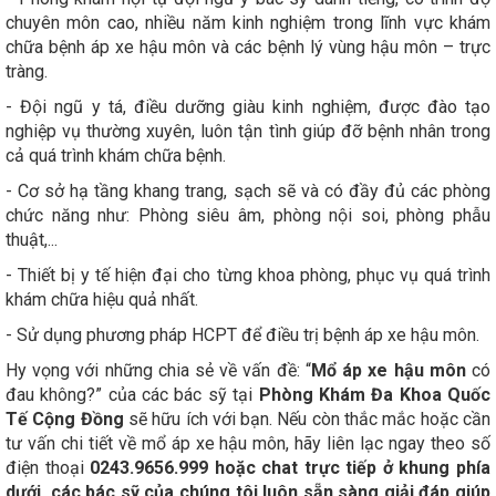
chuyên môn cao, nhiều năm kinh nghiệm trong lĩnh vực khám
chữa bệnh áp xe hậu môn và các bệnh lý vùng hậu môn – trực
tràng.
- Đội ngũ y tá, điều dưỡng giàu kinh nghiệm, được đào tạo
nghiệp vụ thường xuyên, luôn tận tình giúp đỡ bệnh nhân trong
cả quá trình khám chữa bệnh.
- Cơ sở hạ tầng khang trang, sạch sẽ và có đầy đủ các phòng
chức năng như: Phòng siêu âm, phòng nội soi, phòng phẫu
thuật,...
- Thiết bị y tế hiện đại cho từng khoa phòng, phục vụ quá trình
khám chữa hiệu quả nhất.
- Sử dụng phương pháp HCPT để điều trị bệnh áp xe hậu môn.
Hy vọng với những chia sẻ về vấn đề: “
Mổ áp xe hậu môn
có
đau không?” của các bác sỹ tại
Phòng Khám Đa Khoa Quốc
Tế Cộng Đồng
sẽ hữu ích với bạn. Nếu còn thắc mắc hoặc cần
tư vấn chi tiết về mổ áp xe hậu môn, hãy liên lạc ngay theo số
điện thoại
0243.9656.999
hoặc chat trực tiếp ở khung phía
dưới, các bác sỹ của chúng tôi luôn sẵn sàng giải đáp giúp