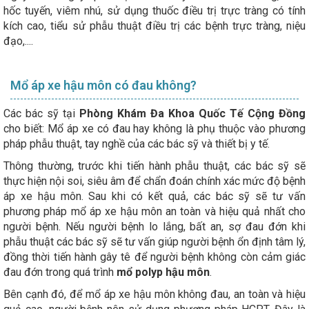
hốc tuyến, viêm nhú, sử dụng thuốc điều trị trực tràng có tính
kích cao, tiểu sử phẫu thuật điều trị các bệnh trực tràng, niệu
đạo,....
Mổ áp xe hậu môn có đau không?
Các bác sỹ tại
Phòng Khám Đa Khoa Quốc Tế Cộng Đồng
cho biết: Mổ áp xe có đau hay không là phụ thuộc vào phương
pháp phẫu thuật, tay nghề của các bác sỹ và thiết bị y tế.
Thông thường, trước khi tiến hành phẫu thuật, các bác sỹ sẽ
thực hiện nội soi, siêu âm để chẩn đoán chính xác mức độ bệnh
áp xe hậu môn. Sau khi có kết quả, các bác sỹ sẽ tư vấn
phương pháp mổ áp xe hậu môn an toàn và hiệu quả nhất cho
người bệnh. Nếu người bệnh lo lắng, bất an, sợ đau đớn khi
phẫu thuật các bác sỹ sẽ tư vấn giúp người bệnh ổn định tâm lý,
đồng thời tiến hành gây tê để người bệnh không còn cảm giác
đau đớn trong quá trình
mổ polyp hậu môn
.
Bên cạnh đó, để mổ áp xe hậu môn không đau, an toàn và hiệu