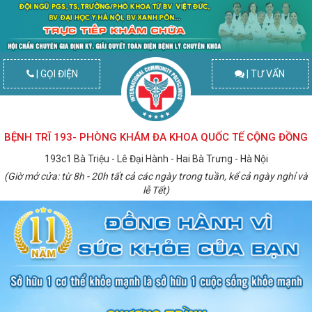
| GỌI ĐIỆN
| TƯ VẤN
BỆNH TRĨ 193- PHÒNG KHÁM ĐA KHOA QUỐC TẾ CỘNG ĐỒNG
193c1 Bà Triệu - Lê Đại Hành - Hai Bà Trưng - Hà Nội
(Giờ mở cửa: từ 8h - 20h tất cả các ngày trong tuần, kể cả ngày nghỉ và
lễ Tết)