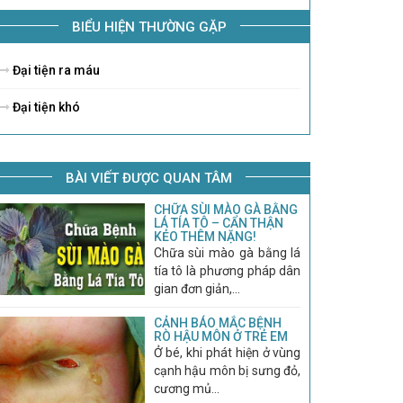
BIỂU HIỆN THƯỜNG GẶP
Đại tiện ra máu
Đại tiện khó
BÀI VIẾT ĐƯỢC QUAN TÂM
CHỮA SÙI MÀO GÀ BẰNG
LÁ TÍA TÔ – CẨN THẬN
KẺO THÊM NẶNG!
Chữa sùi mào gà bằng lá
tía tô là phương pháp dân
gian đơn giản,...
CẢNH BÁO MẮC BỆNH
RÒ HẬU MÔN Ở TRẺ EM
Ở bé, khi phát hiện ở vùng
cạnh hậu môn bị sưng đỏ,
cương mủ...