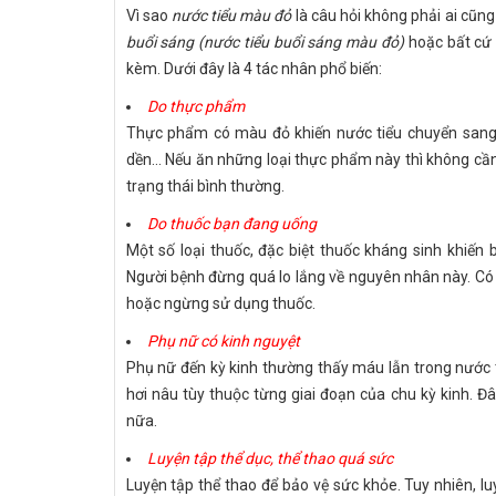
Vì sao
nước tiểu màu đỏ
là câu hỏi không phải ai cũng 
buổi sáng (nước tiểu buổi sáng màu đỏ)
hoặc bất cứ t
kèm. Dưới đây là 4 tác nhân phổ biến:
Do thực phẩm
Thực phẩm có màu đỏ khiến nước tiểu chuyển sang m
dền... Nếu ăn những loại thực phẩm này thì không cần
trạng thái bình thường.
Do thuốc bạn đang uống
Một số loại thuốc, đặc biệt thuốc kháng sinh khiến
Người bệnh đừng quá lo lắng về nguyên nhân này. Có 
hoặc ngừng sử dụng thuốc.
Phụ nữ có kinh nguyệt
Phụ nữ đến kỳ kinh thường thấy máu lẫn trong nước t
hơi nâu tùy thuộc từng giai đoạn của chu kỳ kinh. Đâ
nữa.
Luyện tập thể dục, thể thao quá sức
Luyện tập thể thao để bảo vệ sức khỏe. Tuy nhiên, l