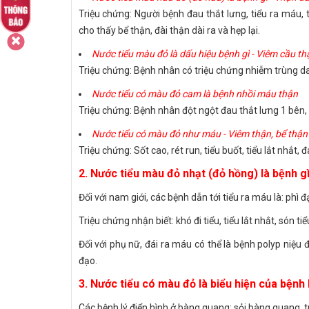
Triệu chứng: Người bệnh đau thắt lưng, tiểu ra máu,
cho thấy bể thận, đài thận dài ra và hẹp lại.
Nước tiểu màu đỏ là dấu hiệu bệnh gì - Viêm cầu th
Triệu chứng: Bệnh nhân có triệu chứng nhiễm trùng da,
Nước tiểu có màu đỏ cam là bệnh nhồi máu thận
Triệu chứng: Bệnh nhân đột ngột đau thắt lưng 1 bên, 
Nước tiểu có màu đỏ như máu - Viêm thận, bể thận
Triệu chứng: Sốt cao, rét run, tiểu buốt, tiểu lắt nhắt,
2. Nước tiểu màu đỏ nhạt (đỏ hồng) là bệnh gì 
Đối với nam giới, các bệnh dẫn tới tiểu ra máu là: phì đại
Triệu chứng nhận biết: khó đi tiểu, tiểu lắt nhắt, són tiể
Đối với phụ nữ, đái ra máu có thể là bệnh polyp niệu
đạo.
3. Nước tiểu có màu đỏ là biểu hiện của bệnh
Các bệnh lý điển hình ở bàng quang: sỏi bàng quang, t