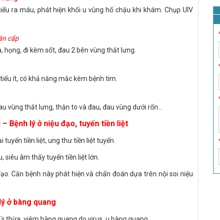
 tiểu ra máu, phát hiện khối u vùng hố chậu khi khám. Chụp UIV
ận cấp
 họng, đi kèm sốt, đau 2 bên vùng thắt lưng.
tiểu ít, có khả năng mắc kèm bệnh tim.
 đau vùng thắt lưng, thận to và đau, đau vùng dưới rốn...
– Bệnh lý ở niệu đạo, tuyến tiền liệt
 tuyến tiền liệt, ung thư tiền liệt tuyến.
u, siêu âm thấy tuyến tiền liệt lớn.
 đạo. Căn bệnh này phát hiện và chẩn đoán dựa trên nội soi niệu
 lý ở bàng quang
úi thừa, viêm bàng quang do virus, u bàng quang...