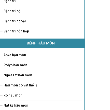
Bệnh trĩ
Bệnh trĩ nội
Bệnh trĩ ngoại
Bệnh trĩ hỗn hợp
BỆNH HẬU MÔN
Apxe hậu môn
Polyp hậu môn
Ngứa rát hậu môn
Hậu môn có vật thể lạ
Rò hậu môn
Nứt kẽ hậu môn