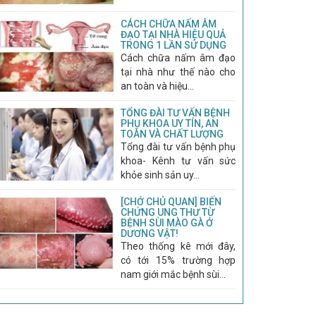
CÁCH CHỮA NẤM ÂM
ĐẠO TẠI NHÀ HIỆU QUẢ
TRONG 1 LẦN SỬ DỤNG
Cách chữa nấm âm đạo
tại nhà như thế nào cho
an toàn và hiệu...
TỔNG ĐÀI TƯ VẤN BỆNH
PHỤ KHOA UY TÍN, AN
TOÀN VÀ CHẤT LƯỢNG
Tổng đài tư vấn bệnh phụ
khoa- Kênh tư vấn sức
khỏe sinh sản uy...
[CHỚ CHỦ QUAN] BIẾN
CHỨNG UNG THƯ TỪ
BỆNH SÙI MÀO GÀ Ở
DƯƠNG VẬT!
Theo thống kê mới đây,
có tới 15% trường hợp
nam giới mắc bệnh sùi...