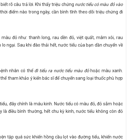
biết rõ câu trả lời. Khi thấy triệu chứng
nước tiểu có màu đỏ vào
hời điểm nào trong ngày, cần bình tĩnh theo dõi triệu chứng đi
àu đỏ như: thanh long, rau dền đỏ, việt quất, mâm xôi, rau
 lo ngại. Sau khi đào thải hết, nước tiểu của bạn dần chuyển về
 bệnh nhân có thể
đi tiểu ra nước tiểu màu đỏ
hoặc màu xanh.
thể tham khảo ý kiến bác sĩ để chuyển sang loại thuốc phù hợp
iểu, đây chính là máu kinh. Nước tiểu có màu đỏ, đỏ sẫm hoặc
y là điều bình thường, hết chu kỳ kinh, nước tiểu không còn đỏ
uyện tập quá sức khiến hồng cầu lọt vào đường tiểu, khiến nước