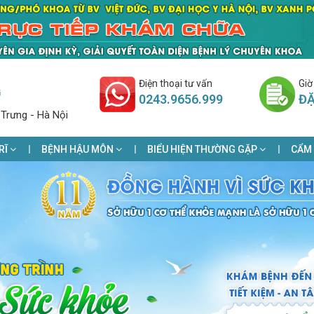
Điện thoại tư vấn
Giờ
G
0243.9656.999
ĐẶ
 Trưng - Hà Nội
RĨ
BỆNH HẬU MÔN
BIỂU HIỆN THƯỜNG GẶP
CẨM