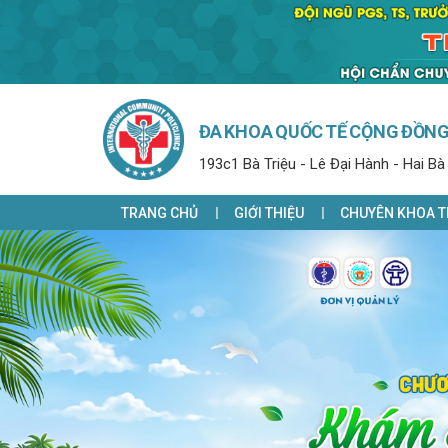
ĐA KHOA QUỐC TẾ CỘNG ĐỒN
193c1 Bà Triệu - Lê Đại Hành - Hai Bà
TRANG CHỦ
GIỚI THIỆU
CHUYÊN KHOA T