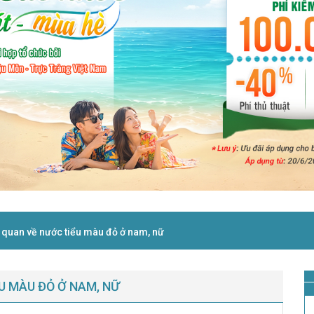
 quan về nước tiểu màu đỏ ở nam, nữ
U MÀU ĐỎ Ở NAM, NỮ