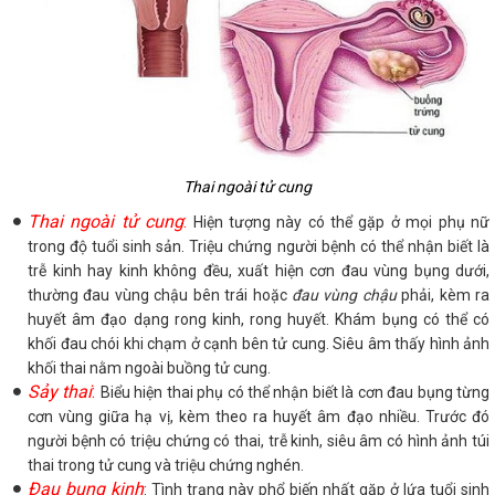
Thai ngoài tử cung
Thai ngoài tử cung
:
Hiện tượng này có thể gặp ở mọi phụ nữ
trong độ tuổi sinh sản. Triệu chứng người bệnh có thể nhận biết là
trễ kinh hay kinh không đều, xuất hiện cơn đau vùng bụng dưới,
thường đau vùng chậu bên trái hoặc
đau vùng chậu
phải, kèm ra
huyết âm đạo dạng rong kinh, rong huyết. Khám bụng có thể có
khối đau chói khi chạm ở cạnh bên tử cung. Siêu âm thấy hình ảnh
khối thai nằm ngoài buồng tử cung.
Sảy thai
:
Biểu hiện thai phụ có thể nhận biết là cơn đau bụng từng
cơn vùng giữa hạ vị, kèm theo ra huyết âm đạo nhiều. Trước đó
người bệnh có triệu chứng có thai, trễ kinh, siêu âm có hình ảnh túi
thai trong tử cung và triệu chứng nghén.
Đau bụng kinh
: Tình trạng này phổ biến nhất gặp ở lứa tuổi sinh