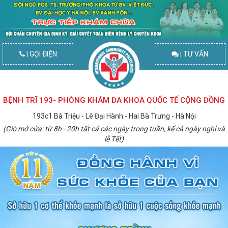
| GỌI ĐIỆN
| TƯ VẤN
BỆNH TRĨ 193- PHÒNG KHÁM ĐA KHOA QUỐC TẾ CỘNG ĐỒNG
193c1 Bà Triệu - Lê Đại Hành - Hai Bà Trưng - Hà Nội
(Giờ mở cửa: từ 8h - 20h tất cả các ngày trong tuần, kể cả ngày nghỉ và
lễ Tết)