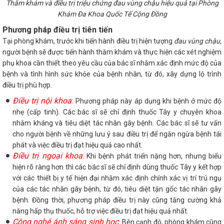
Thăm khám và điều trị triệu chứng đau vùng chậu hiệu quả tại Phòng
Khám Đa Khoa Quốc Tế Cộng Đồng
Phương pháp điều trị tiên tiến
Tại phòng khám, trước khi tiến hành điều trị hiện tượng
đau vùng chậu,
người bệnh sẽ được tiến hành thăm khám và thực hiện các xét nghiệm
phụ khoa cần thiết theo yêu cầu của bác sĩ nhằm xác định mức độ của
bệnh và tình hình sức khỏe của bệnh nhân, từ đó, xây dựng lộ trình
điều trị phù hợp.
Điều trị nội khoa
:
Phương pháp này áp dụng khi bệnh ở mức độ
nhẹ (cấp tinh). Các bác sĩ sẽ chỉ định thuốc Tây y chuyên khoa
nhằm kháng và tiêu diệt tác nhân gây bệnh. Các bác sĩ sẽ tư vấn
cho người bệnh về những lưu ý sau điều trị để ngăn ngừa bệnh tái
phát và việc điều trị đạt hiệu quả cao nhất.
Điều trị ngoại khoa
:
Khi bệnh phát triển nặng hơn, nhưng biểu
hiện rõ ràng hơn thì các bác sĩ sẽ chỉ định dùng thuốc Tây y kết hợp
với các thiết bị y tế hiện đại nhằm xác định chính xác vị trí trú ngụ
của các tác nhân gây bệnh, từ đó, tiêu diệt tận gốc tác nhân gây
bệnh. Đồng thời, phương pháp điều trị này cũng tăng cường khả
năng hấp thụ thuốc, hỗ trợ việc điều trị đạt hiệu quả nhất.
Công nghệ ánh sáng sinh học
:
Bên cạnh đó, phòng khám cũng