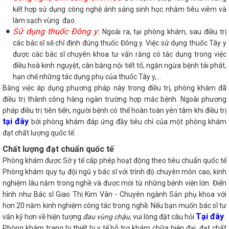
kết hợp sử dụng công nghệ ánh sáng sinh học nhằm tiêu viêm và
làm sạch vùng đạo.
Sử dụng thuốc Đông y
:
Ngoài ra, tại phòng khám, sau điều trị
các bác sĩ sẽ chỉ định đúng thuốc Đông y. Việc sử dụng thuốc Tây y
được các bác sĩ chuyên khoa tư vấn rằng có tác dụng trong việc
điều hoà kinh nguyệt, cân bằng nội tiết tố, ngăn ngừa bệnh tái phát,
hạn chế những tác dụng phụ của thuốc Tây y,...
Bằng việc áp dụng phương pháp này trong điều trị, phòng khám đã
điều trị thành công hàng ngàn trường hợp mắc bệnh. Ngoài phương
pháp điều trị tiên tiến, người bệnh có thể hoàn toàn yên tâm khi điều trị
tại đây
bởi phòng khám đáp ứng đầy tiêu chí của một phòng khám
đạt chất lượng quốc tế.
Chất lượng đạt chuẩn quốc tế
Phòng khám được Sở y tế cấp phép hoạt động theo tiêu chuẩn quốc tế
Phòng khám quy tụ đội ngũ y bác sĩ với trình độ chuyên môn cao, kinh
nghiệm lâu năm trong nghề và được mời từ những bệnh viện lớn. Điển
hình như Bác sĩ Giao Thị Kim Vân - Chuyên ngành Sản phụ khoa với
hơn 20 năm kinh nghiệm công tác trong nghề. Nếu bạn muốn bác sĩ tư
Tại đây
vấn kỹ hơn về hiện tượng
đau vùng chậu,
vui lòng đặt câu hỏi
.
Phòng khám trang bị thiết bị y tế hỗ trợ khám chữa hiện đại, đạt chất