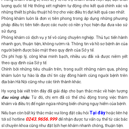
lượng quốc tế. Hệ thống xét nghiệm tự động cho kết quá chính xác và
những thiết bị phẫu thuật hỗ trợ cho việc điều trị đạt kết quả cao nhất.
Phòng khám luôn là đơn vị tiên phong trong áp dụng những phương
pháp điều trị tiên tiến được các nước có nền y học hiện đại đưa vào sử
sử dụng.
Phòng khám có dịch vụ y tế vô cùng chuyên nghiệp. Thủ tục tiến hành
nhanh gọn, thuận tiện, không rườm rà. Thông tin và hồ sơ bệnh án của
người bệnh được bảo mật theo quy định của Sở y tế.
Chi phí hợp lý, công khai minh bạch, nhiều ưu đãi và được niêm yết
theo quy định của Sở y tế.
Chính bởi những tiêu chuẩn trên, trong suốt những năm qua, phòng
khám luôn tự hào là địa chỉ tin cậy đồng hành cùng người bệnh trên
địa bàn Hà Nội cũng như các tỉnh thành khác.
Hy vọng bài viết trên đây đã giải đáp cho bạn thắc mắc về hiện tượng
đau vùng chậu
. Từ đó, chị em đã có thể chủ động trong việc thăm
khám và điều trị để ngăn ngừa những biến chứng nguy hiểm của bệnh.
Tại đây
Nếu bạn còn bất kỳ thắc mắc vui lòng đặt câu hỏi
hoặc liên hệ
0243.9656.999
tới số hotline
để nhận được tư vấn cụ thể từ các bác
sĩ chuyên khoa cũng như đặt lịch hẹn khám nhanh chóng, thuận tiện.