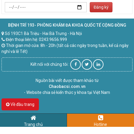
Đăng ký
BỆNH TRĨ 193- PHÒNG KHÁM ĐA KHOA QUỐC TẾ CỘNG ĐỒNG
Số 193C1 Bà Triệu - Hai Bà Trưng - Hà Nội
Điện thoại liên hệ: 0243.9656.999
Thời gian mở cửa: 8h - 20h (tất cả các ngày trong tuần, kể cả ngày
nghỉ và lễ Tết)
Kết nối với chúng tôi :
Nguồn bài viết được tham khảo từ
Chaobacsi.com.vn
- Website chia sẻ kiến thức y khoa tại Việt Nam
Về đầu trang
Trang chủ
Hotline
ời bệnh có thể
chat trực tiếp hoặc để lại số điện thoại
để được gọi lại miễ