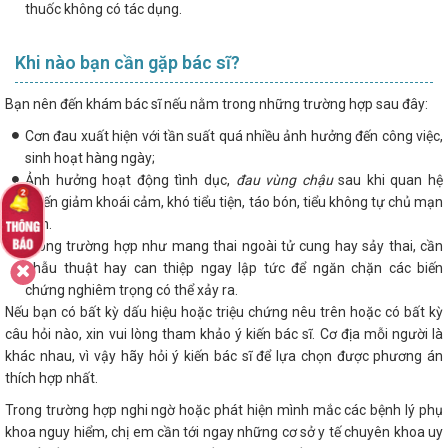
thuốc không có tác dụng.
Khi nào bạn cần gặp bác sĩ?
Bạn nên đến khám bác sĩ nếu nằm trong những trường hợp sau đây:
Cơn đau xuất hiện với tần suất quá nhiều ảnh hưởng đến công việc,
sinh hoạt hàng ngày;
Ảnh hưởng hoạt động tình dục,
đau vùng chậu
sau khi quan hệ
khiến giảm khoái cảm, khó tiểu tiện, táo bón, tiểu không tự chủ mạn
tính.
Trong trường hợp như mang thai ngoài tử cung hay sảy thai, cần
phẫu thuật hay can thiệp ngay lập tức để ngăn chặn các biến
chứng nghiêm trọng có thể xảy ra.
Nếu bạn có bất kỳ dấu hiệu hoặc triệu chứng nêu trên hoặc có bất kỳ
câu hỏi nào, xin vui lòng tham khảo ý kiến bác sĩ. Cơ địa mỗi người là
khác nhau, vì vậy hãy hỏi ý kiến bác sĩ để lựa chọn được phương án
thích hợp nhất.
Trong trường hợp nghi ngờ hoặc phát hiện mình mắc các bệnh lý phụ
khoa nguy hiểm, chị em cần tới ngay những cơ sở y tế chuyên khoa uy