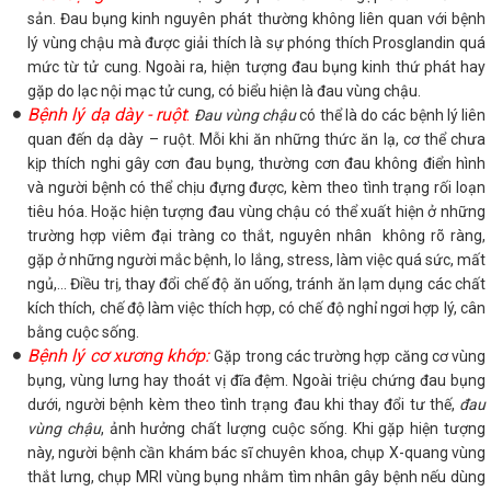
sản. Đau bụng kinh nguyên phát thường không liên quan với bệnh
lý vùng chậu mà được giải thích là sự phóng thích Prosglandin quá
mức từ tử cung. Ngoài ra, hiện tượng đau bụng kinh thứ phát hay
gặp do lạc nội mạc tử cung, có biểu hiện là đau vùng chậu.
Bệnh lý dạ dày - ruột
:
Đau vùng chậu
có thể là do các bệnh lý liên
quan đến dạ dày – ruột. Mỗi khi ăn những thức ăn lạ, cơ thể chưa
kịp thích nghi gây cơn đau bụng, thường cơn đau không điển hình
và người bệnh có thể chịu đựng được, kèm theo tình trạng rối loạn
tiêu hóa. Hoặc hiện tượng đau vùng chậu có thể xuất hiện ở những
trường hợp viêm đại tràng co thắt, nguyên nhân không rõ ràng,
gặp ở những người mắc bệnh, lo lắng, stress, làm việc quá sức, mất
ngủ,… Điều trị, thay đổi chế độ ăn uống, tránh ăn lạm dụng các chất
kích thích, chế độ làm việc thích hợp, có chế độ nghỉ ngơi hợp lý, cân
bằng cuộc sống.
Bệnh lý cơ xương khớp:
Gặp trong các trường hợp căng cơ vùng
bụng, vùng lưng hay thoát vị đĩa đệm. Ngoài triệu chứng đau bụng
dưới, người bệnh kèm theo tình trạng đau khi thay đổi tư thế,
đau
vùng chậu
, ảnh hưởng chất lượng cuộc sống. Khi gặp hiện tượng
này, người bệnh cần khám bác sĩ chuyên khoa, chụp X-quang vùng
thắt lưng, chụp MRI vùng bụng nhằm tìm nhân gây bệnh nếu dùng