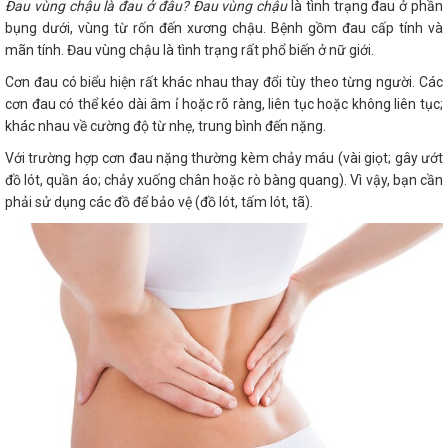
Đau vùng chậu là đau ở đâu?
Đau vùng chậu
là tình trạng đau ở phần
bụng dưới, vùng từ rốn đến xương chậu. Bệnh gồm đau cấp tính và
mãn tính. Đau vùng chậu là tình trạng rất phổ biến ở nữ giới.
Cơn đau có biểu hiện rất khác nhau thay đổi tùy theo từng người. Các
cơn đau có thể kéo dài âm ỉ hoặc rõ ràng, liên tục hoặc không liên tục;
khác nhau về cường độ từ nhẹ, trung bình đến nặng.
Với trường hợp cơn đau nặng thường kèm chảy máu (vài giọt; gây ướt
đồ lót, quần áo; chảy xuống chân hoặc rò bàng quang). Vì vậy, bạn cần
phải sử dụng các đồ để bảo vệ (đồ lót, tấm lót, tã).