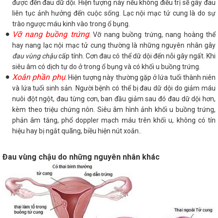
được đến đau dữ dội. Hiện tượng này nếu không điều trị sẽ gây đau
liên tục ảnh hưởng đến cuộc sống. Lạc nội mạc tử cung là do sự
trào ngược máu kinh vào trong ổ bụng.
Vỡ nang buồng trứng
:
Vỡ nang buồng trứng, nang hoàng thể
hay nang lạc nội mạc tử cung thường là những nguyên nhân gây
đau vùng chậu
cấp tính. Cơn đau có thể dữ dội đến nỗi gây ngất. Khi
siêu âm có dịch tự do ở trong ổ bụng và có khối u buồng trứng.
Xoắn phần phụ
:
Hiện tượng này thường gặp ở lứa tuổi thành niên
và lứa tuổi sinh sản. Người bệnh có thể bị đau dữ dội do giảm máu
nuôi đột ngột, đau từng cơn, ban đầu giảm sau đó đau dữ dội hơn,
kèm theo triệu chứng nôn. Siêu âm hình ảnh khối u buồng trứng,
phản âm tăng, phổ doppler mạch máu trên khối u, không có tín
hiệu hay bị ngắt quãng, biều hiện nút xoắn..
Đau vùng chậu do những nguyên nhân khác