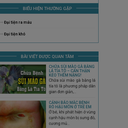
BIỂU HIỆN THƯỜNG GẶP
Đại tiện ra máu
Đại tiện khó
BÀI VIẾT ĐƯỢC QUAN TÂM
CHỮA SÙI MÀO GÀ BẰNG
LÁ TÍA TÔ – CẨN THẬN
KẺO THÊM NẶNG!
Chữa sùi mào gà bằng lá
tía tô là phương pháp dân
gian đơn giản,...
CẢNH BÁO MẮC BỆNH
RÒ HẬU MÔN Ở TRẺ EM
Ở bé, khi phát hiện ở vùng
cạnh hậu môn bị sưng đỏ,
cương mủ...