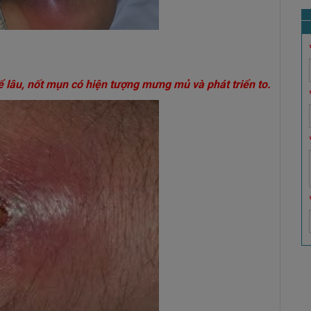
 lâu, nốt mụn có hiện tượng mưng mủ và phát triển to.