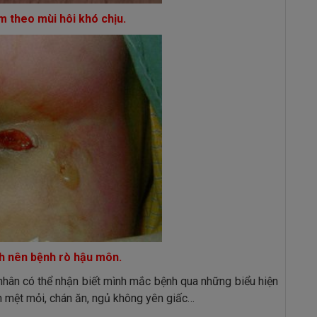
èm theo mùi hôi khó chịu.
ành nên bệnh rò hậu môn.
nhân có thể nhận biết mình mắc bệnh qua những biểu hiện
luôn mệt mỏi, chán ăn, ngủ không yên giấc…