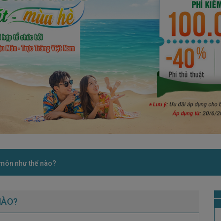
 môn như thế nào?
NÀO?