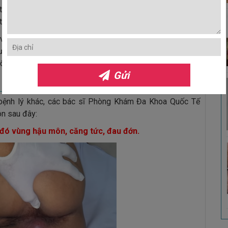
ó thể kể đến như: hệ miễn dịch kém, hậu môn bị tổn thương
trực tràng, viêm nhiễm do các bệnh lý khác…
 điều trị kịp thời thì không những gây ra cảm giác đau
gười bệnh mà còn có thể để lại nhiều biến chứng nguy hiểm
môn…
Gửi
 bệnh lý khác, các bác sĩ Phòng Khám Đa Khoa Quốc Tế
n sau đây:
đó vùng hậu môn, căng tức, đau đớn.