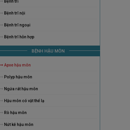
Bệnh trĩ
Bệnh trĩ nội
Bệnh trĩ ngoại
Bệnh trĩ hỗn hợp
BỆNH HẬU MÔN
Apxe hậu môn
Polyp hậu môn
Ngứa rát hậu môn
Hậu môn có vật thể lạ
Rò hậu môn
Nứt kẽ hậu môn