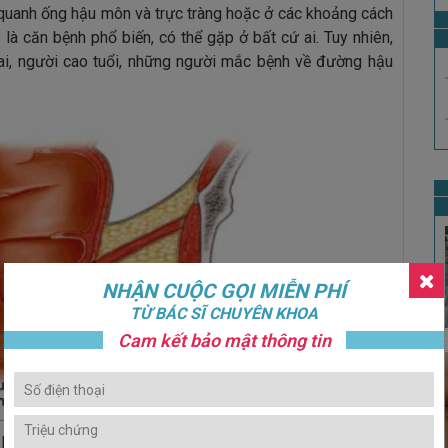
uanh ống hậu môn và trực tràng hoặc ở các khoảng cách
là căn bệnh phổ biến, có thể gặp ở bất cứ ai. Tuy nhiên,
hai, người cao tuổi, những người mắc bệnh về đường hậu
NHẬN CUỘC GỌI MIỄN PHÍ
TỪ BÁC SĨ CHUYÊN KHOA
Cam kết bảo mật thông tin
hoặc nhiều cục u cứng, màu đỏ, ẩm ướt và sưng lên như