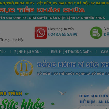
Điện thoại tư vấn
Giờ
G
0243.9656.999
ĐẶ
 Trưng - Hà Nội
RĨ
BỆNH HẬU MÔN
BIỂU HIỆN THƯỜNG GẶP
CẨM