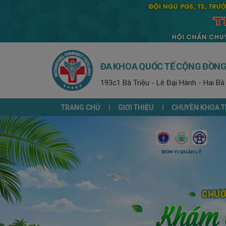
ĐA KHOA QUỐC TẾ CỘNG ĐỒN
193c1 Bà Triệu - Lê Đại Hành - Hai Bà
TRANG CHỦ
GIỚI THIỆU
CHUYÊN KHOA T