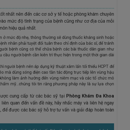
 tốt nhất nên đến các cơ sở y tế hoặc phòng khám chuyên
ứ vào mức độ tình trạng của bệnh cũng như cơ địa của mỗi
ôn hiệu quả nhất.
n ở mức độ nhẹ, thông thường sẽ dùng thuốc kháng sinh hoặc
bệnh nhân phải tuyệt đối tuân theo chỉ định của bác sĩ, để tránh
ười bệnh cũng có thể chữa bệnh các bài thuốc dân gian như
ầu người bệnh cần kiên trì thực hiện trong một thời gian dài
hì người bệnh nên áp dụng kỹ thuật xâm lấn tối thiểu HCPT để
éo mà dùng sóng điện cao tần tác động trực tiếp lên vùng hậu
iểm không làm ảnh hưởng đến vùng niêm mạc và các tổ chức mô
 thẩm mỹ…chúng tôi tin rằng phương pháp này là sự lựa chọn
ược cung cấp từ các bác sỹ tại
Phòng Khám Đa Khoa
 liên quan đến vấn đề này, hãy nhấc máy và liên hệ ngay
9
, để được các bác sỹ hỗ trợ tư vấn và giải đáp hoàn toàn