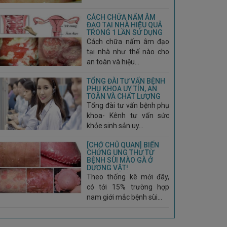
CÁCH CHỮA NẤM ÂM
ĐẠO TẠI NHÀ HIỆU QUẢ
TRONG 1 LẦN SỬ DỤNG
Cách chữa nấm âm đạo
tại nhà như thế nào cho
an toàn và hiệu...
TỔNG ĐÀI TƯ VẤN BỆNH
PHỤ KHOA UY TÍN, AN
TOÀN VÀ CHẤT LƯỢNG
Tổng đài tư vấn bệnh phụ
khoa- Kênh tư vấn sức
khỏe sinh sản uy...
[CHỚ CHỦ QUAN] BIẾN
CHỨNG UNG THƯ TỪ
BỆNH SÙI MÀO GÀ Ở
DƯƠNG VẬT!
Theo thống kê mới đây,
có tới 15% trường hợp
nam giới mắc bệnh sùi...