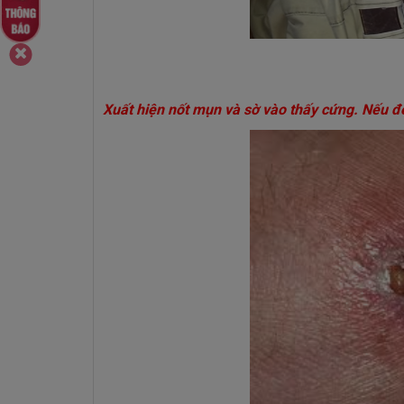
Xuất hiện nốt mụn và sờ vào thấy cứng. Nếu để