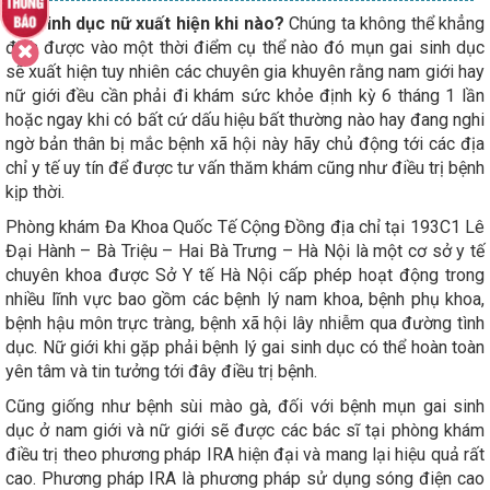
Gai sinh dục nữ xuất hiện khi nào?
Chúng ta không thể khẳng
định được vào một thời điểm cụ thể nào đó mụn gai sinh dục
sẽ xuất hiện tuy nhiên các chuyên gia khuyên rằng nam giới hay
nữ giới đều cần phải đi khám sức khỏe định kỳ 6 tháng 1 lần
hoặc ngay khi có bất cứ dấu hiệu bất thường nào hay đang nghi
ngờ bản thân bị mắc bệnh xã hội này hãy chủ động tới các địa
chỉ y tế uy tín để được tư vấn thăm khám cũng như điều trị bệnh
kịp thời.
Phòng khám Đa Khoa Quốc Tế Cộng Đồng địa chỉ tại 193C1 Lê
Đại Hành – Bà Triệu – Hai Bà Trưng – Hà Nội là một cơ sở y tế
chuyên khoa được Sở Y tế Hà Nội cấp phép hoạt động trong
nhiều lĩnh vực bao gồm các bệnh lý nam khoa, bệnh phụ khoa,
bệnh hậu môn trực tràng, bệnh xã hội lây nhiễm qua đường tình
dục. Nữ giới khi gặp phải bệnh lý gai sinh dục có thể hoàn toàn
yên tâm và tin tưởng tới đây điều trị bệnh.
Cũng giống như bệnh sùi mào gà, đối với bệnh mụn gai sinh
dục ở nam giới và nữ giới sẽ được các bác sĩ tại phòng khám
điều trị theo phương pháp IRA hiện đại và mang lại hiệu quả rất
cao. Phương pháp IRA là phương pháp sử dụng sóng điện cao