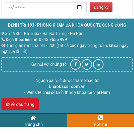
Đăng ký
BỆNH TRĨ 193- PHÒNG KHÁM ĐA KHOA QUỐC TẾ CỘNG ĐỒNG
Số 193C1 Bà Triệu - Hai Bà Trưng - Hà Nội
Điện thoại liên hệ: 0243.9656.999
Thời gian mở cửa: 8h - 20h (tất cả các ngày trong tuần, kể cả ngày
nghỉ và lễ Tết)
Kết nối với chúng tôi :
Nguồn bài viết được tham khảo từ
Chaobacsi.com.vn
- Website chia sẻ kiến thức y khoa tại Việt Nam
Về đầu trang
Trang chủ
Hotline
gười bệnh có thể
chat trực tiếp hoặc để lại số điện thoại
để được gọi lại 