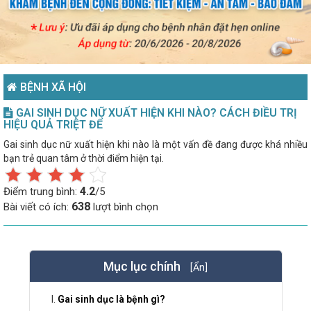
BỆNH XÃ HỘI
GAI SINH DỤC NỮ XUẤT HIỆN KHI NÀO? CÁCH ĐIỀU TRỊ
HIỆU QUẢ TRIỆT ĐỂ
Gai sinh dục nữ xuất hiện khi nào là một vấn đề đang được khá nhiều
bạn trẻ quan tâm ở thời điểm hiện tại.
4.2
Điểm trung bình:
/5
638
Bài viết có ích:
lượt bình chọn
Mục lục chính
[Ẩn]
Gai sinh dục là bệnh gì?