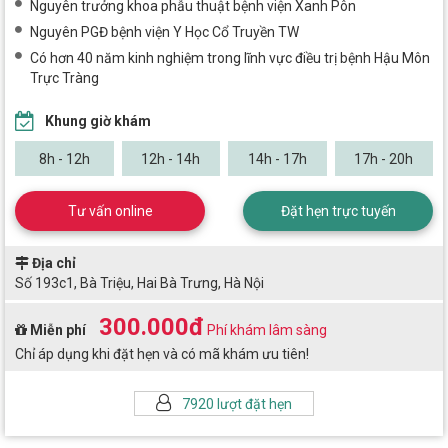
Nguyên trưởng khoa phẫu thuật bệnh viện Xanh Pôn
Nguyên PGĐ bệnh viện Y Học Cổ Truyền TW
Có hơn 40 năm kinh nghiệm trong lĩnh vực điều trị bệnh Hậu Môn
Trực Tràng
Khung giờ khám
8h - 12h
12h - 14h
14h - 17h
17h - 20h
Tư vấn online
Đặt hẹn trực tuyến
Địa chỉ
Số 193c1, Bà Triệu, Hai Bà Trưng, Hà Nội
300.000đ
Miễn phí
Phí khám lâm sàng
Chỉ áp dụng khi đặt hẹn và có mã khám ưu tiên!
7920 lượt đặt hẹn