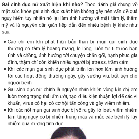
Gai sinh dục nữ xuất hiện khi nào?
Theo đánh giá chung về
mặt sức khỏe gai sinh dục xuất hiện không gây nên vấn đề quá
nguy hiểm tuy nhiên nó lại làm ảnh hưởng về mặt tâm lý, thẩm
mỹ và là nguyên dân gián tiếp dẫn đến nhiều bệnh lý khác như
sau:
Các chị em khi phát hiện bản thân bị mụn gai sinh dục
thường có tâm lý hoang mang, lo lắng, luôn tự ti trước bạn
tình và chồng, ảnh hưởng tới chuyện chăn gối, hạnh phúc gia
đình, thậm chí còn khiến nhiều người bị stress, trầm cảm.
Khi các mụn gai sinh dục phát triển lớn hơn làm ảnh hưởng
tới các hoạt động thường ngày, gây vướng víu, bất tiện cho
người bệnh.
Gai sinh dục nữ chính là nguyên nhân khiến vùng kín chị em
luôn trong trạng thái ẩm ướt, tạo điều kiện thuận lợi để các vi
khuẩn, virus có hại có cơ hội tấn công và gây viêm nhiễm.
Khi các nốt mụn gai sinh dục bị vỡ ra gây lở loét, viêm nhiễm
làm tăng nguy cơ bị nhiễm trùng máu và mắc các bệnh lý lây
nhiễm qua đường tình dục.