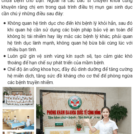
chữa bệnh cho bạn. Ngoài ra các bác sĩ chuyên khoa cũng
khuyên rằng chị em trong quá trình điều trị mụn gai sinh dục
cần chú ý những điều sau đây:
Không quan hệ tình dục cho đến khi bệnh lý khỏi hẳn, sau đó
khi quan hệ cần sử dụng các biện pháp bảo vệ an toàn để
không bị tái nhiễm hay lây mắc các bệnh lý khác; phải quan
hệ tình dục lành mạnh, không quan hệ bừa bãi cùng lúc với
nhiều bạn tình.
Luôn giữ gìn vệ sinh vùng kín sạch sẽ, tạo cảm giác khô
thoáng để hạn chế sự phát triển của mầm bệnh.
Chế độ ăn uống khoa học, đầy đủ dinh dưỡng để tăng cường
hệ miễn dịch, tăng sức đề kháng cho cơ thể để phòng ngừa
các bệnh truyền nhiễm.