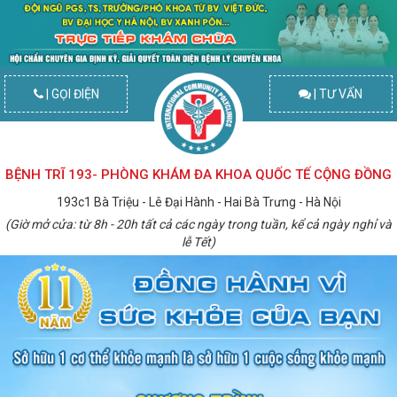
| GỌI ĐIỆN
| TƯ VẤN
BỆNH TRĨ 193- PHÒNG KHÁM ĐA KHOA QUỐC TẾ CỘNG ĐỒNG
193c1 Bà Triệu - Lê Đại Hành - Hai Bà Trưng - Hà Nội
(Giờ mở cửa: từ 8h - 20h tất cả các ngày trong tuần, kể cả ngày nghỉ và
lễ Tết)