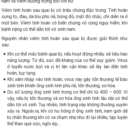
nam và viêm buồng trứng đối với nữ.
Viêm tinh hoàn sau quai bị có triệu chứng đặc trưng: Tinh hoàn
sưng to, đau, da bìu phù nề, bóng đỏ, mật độ chắc, chỉ diễn ra ở
một bên. Viêm tinh hoàn có biến chứng vô cùng nguy hiểm, khi
bệnh nặng có thể dẫn tới vô sinh nam.
Nguyên nhân viêm tinh hoàn sau quai bị được giải thích như
sau:
Khi cơ thể mắc bệnh quai bị, nếu hoạt động nhiều sẽ tiêu hao
năng lượng. Từ đó, sức đề kháng của cơ thể suy giảm. Virus
ở tuyến nước bọt và vị trí lân cận khác sẽ lây lan đến tinh
hoàn, tụy tạng.
Khi xâm nhập vào tinh hoàn, virus này gây tổn thương tế bào
sinh tinh khiến ống sinh tinh phù nề, tổn thương, xơ hóa.
Do số lượng ống sinh tinh trong cơ thể chỉ từ 400 – 600. Vì
vậy, nếu bị tổn thương và xơ hóa ống sinh tinh lâu dài có thể
dẫn tới vô sinh. Tuy nhiên, tình trạng này không thường xuyên
xảy ra. Ngoài ra, khi có hư hỏng ở ống sinh tinh, nam giới dễ
bị chấn thương khi có va chạm nhẹ như đi lại nhiều, tập luyện
thể thao quá sức, ngồi ép,…