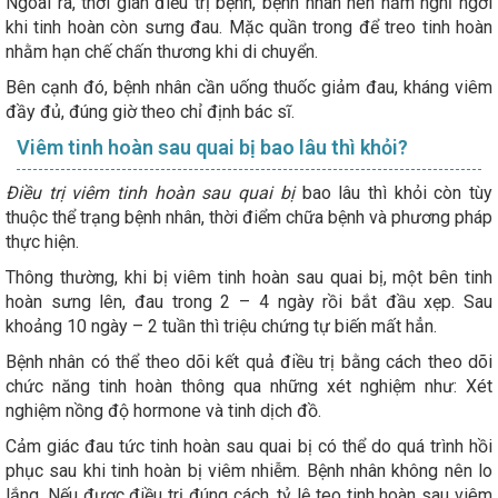
Ngoài ra, thời gian điều trị bệnh, bệnh nhân nên nằm nghỉ ngơi
khi tinh hoàn còn sưng đau. Mặc quần trong để treo tinh hoàn
nhằm hạn chế chấn thương khi di chuyển.
Bên cạnh đó, bệnh nhân cần uống thuốc giảm đau, kháng viêm
đầy đủ, đúng giờ theo chỉ định bác sĩ.
Viêm tinh hoàn sau quai bị bao lâu thì khỏi?
Điều trị viêm tinh hoàn sau quai bị
bao lâu thì khỏi còn tùy
thuộc thể trạng bệnh nhân, thời điểm chữa bệnh và phương pháp
thực hiện.
Thông thường, khi bị viêm tinh hoàn sau quai bị, một bên tinh
hoàn sưng lên, đau trong 2 – 4 ngày rồi bắt đầu xẹp. Sau
khoảng 10 ngày – 2 tuần thì triệu chứng tự biến mất hẳn.
Bệnh nhân có thể theo dõi kết quả điều trị bằng cách theo dõi
chức năng tinh hoàn thông qua những xét nghiệm như: Xét
nghiệm nồng độ hormone và tinh dịch đồ.
Cảm giác đau tức tinh hoàn sau quai bị có thể do quá trình hồi
phục sau khi tinh hoàn bị viêm nhiễm. Bệnh nhân không nên lo
lắng. Nếu được điều trị đúng cách, tỷ lệ teo tinh hoàn sau viêm