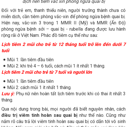
dịch nên tiêm vắc xin phòng ngừa quai bị
Đối với trẻ em, thanh thiếu niên, người trưởng thành chưa có
miễn dịch, cần tiêm phòng vắc-xin để phòng ngừa bệnh quai bị.
Hiện nay, vắc-xin 3 trong 1 MMR II (Mỹ) và MMR (Ấn Độ)
phòng ngừa bệnh sởi – quai bị - rubella đang được lưu hành
rộng rãi ở Việt Nam. Phác đồ tiêm cụ thể như sau:
Lịch tiêm 2 mũi cho trẻ từ 12 tháng tuổi trở lên đến dưới 7
tuổi
Mũi 1: lần tiêm đầu tiên
Mũi 2: khi trẻ 4 – 6 tuổi, cách mũi 1 ít nhất 1 tháng.
Lịch tiêm 2 mũi cho trẻ từ 7 tuổi và người lớn
Mũi 1: lần tiêm đầu tiên
Mũi 2: cách mũi 1 ít nhất 1 tháng.
Lưu ý:
Phụ nữ nên hoàn tất lịch tiêm trước khi có thai ít nhất 3
tháng.
Qua nội dung trong bài, mọi người đã biết nguyên nhân, cách
điều trị viêm tinh hoàn sau quai bị
như thế nào. Cũng như
nắm rõ câu trả lời viêm tinh hoàn sau quai bị có dẫn tới vô sinh