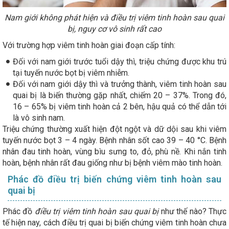
Nam giới không phát hiện và điều trị viêm tinh hoàn sau quai
bị, nguy cơ vô sinh rất cao
Với trường hợp viêm tinh hoàn giai đoạn cấp tính:
Đối với nam giới trước tuổi dậy thì, triệu chứng được khu trú
tại tuyến nước bọt bị viêm nhiễm.
Đối với nam giới dậy thì và trưởng thành, viêm tinh hoàn sau
quai bị là biến thường gặp nhất, chiếm 20 – 37%. Trong đó,
16 – 65% bị viêm tinh hoàn cả 2 bên, hậu quả có thể dẫn tới
là vô sinh nam.
Triệu chứng thường xuất hiện đột ngột và dữ dội sau khi viêm
tuyến nước bọt 3 – 4 ngày. Bệnh nhân sốt cao 39 – 40 °C. Bệnh
nhân đau tinh hoàn, vùng bìu sưng to, đỏ, phù nề. Khi nắn tinh
hoàn, bệnh nhân rất đau giống như bị bệnh viêm mào tinh hoàn.
Phác đồ điều trị biến chứng viêm tinh hoàn sau
quai bị
Phác đồ
điều trị viêm tinh hoàn sau quai bị
như thế nào? Thực
tế hiện nay, cách điều trị quai bị biến chứng viêm tinh hoàn chưa