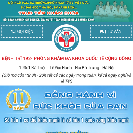
| GỌI ĐIỆN
| TƯ VẤN
BỆNH TRĨ 193- PHÒNG KHÁM ĐA KHOA QUỐC TẾ CỘNG ĐỒNG
193c1 Bà Triệu - Lê Đại Hành - Hai Bà Trưng - Hà Nội
(Giờ mở cửa: từ 8h - 20h tất cả các ngày trong tuần, kể cả ngày nghỉ và
lễ Tết)