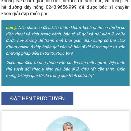
không. Nếu nam giới còn bất cứ điều gì thắc mắc, vui lòng liên
hệ đường dây nóng 0243.9656.999 để được bác sĩ chuyên
khoa giải đáp miễn phí.
Lưu ý:
Nếu chưa có điều kiện thăm khám, bệnh nhân có thể lại số
điện thoại và tình trạng bệnh, bác sĩ sẽ gọi và nói luôn là chữa
được hay không để tránh mất thời gian. Bạn cũng có thể click
Khám online ở đây hoặc gọi vào số bác sĩ để được nghe tư vấn
phương pháp điều trị 0243.9656.999
"Hiệu quả điều trị phụ thuộc vào cơ địa của mỗi người. Việc tuân
thủ tuyệt đối theo y lệnh của bác sĩ là điều rất cần thiết. Giúp
mang lại hiệu quả tối đa trong quá trình chữa trị"
ĐẶT HẸN TRỰC TUYẾN