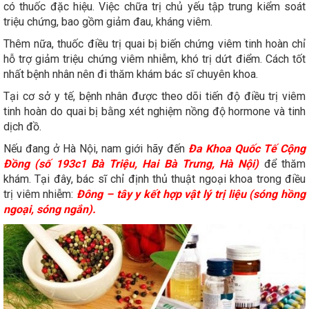
có thuốc đặc hiệu. Việc chữa trị chủ yếu tập trung kiểm soát
triệu chứng, bao gồm giảm đau, kháng viêm.
Thêm nữa, thuốc điều trị quai bị biến chứng viêm tinh hoàn chỉ
hỗ trợ giảm triệu chứng viêm nhiễm, khó trị dứt điểm. Cách tốt
nhất bệnh nhân nên đi thăm khám bác sĩ chuyên khoa.
Tại cơ sở y tế, bệnh nhân được theo dõi tiến độ điều trị viêm
tinh hoàn do quai bị bằng xét nghiệm nồng độ hormone và tinh
dịch đồ.
Nếu đang ở Hà Nội, nam giới hãy đến
Đa Khoa Quốc Tế Cộng
Đồng (số 193c1 Bà Triệu, Hai Bà Trưng, Hà Nội)
để thăm
khám. Tại đây, bác sĩ chỉ định thủ thuật ngoại khoa trong điều
trị viêm nhiễm:
Đông – tây y kết hợp vật lý trị liệu (sóng hồng
ngoại, sóng ngắn).