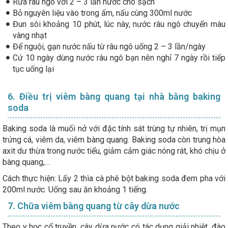
Rửa râu ngô với 2 – 3 lần nước cho sạch
Bỏ nguyên liệu vào trong ấm, nấu cùng 300ml nước
Đun sôi khoảng 10 phút, lúc này, nước râu ngô chuyển màu
vàng nhạt
Để nguội, gạn nước nấu từ râu ngô uống 2 – 3 lần/ngày
Cứ 10 ngày dùng nước râu ngô bạn nên nghỉ 7 ngày rồi tiếp
tục uống lại
6. Điều trị viêm bàng quang tại nhà bằng baking
soda
Baking soda là muối nở với đặc tính sát trùng tự nhiên, trị mụn
trứng cá, viêm da, viêm bàng quang. Baking soda còn trung hòa
axit dư thừa trong nước tiểu, giảm cảm giác nóng rát, khó chịu ở
bàng quang,…
Cách thực hiện: Lấy 2 thìa cà phê bột baking soda đem pha với
200ml nước. Uống sau ăn khoảng 1 tiếng.
7. Chữa viêm bàng quang từ cây dừa nước
Theo y học cổ truyền, cây dừa nước có tác dụng giải nhiệt, đào