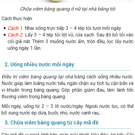
Chữa viêm bàng quang ở nữ tại nhà bằng tỏi
Cách thực hiện:
Cách 1.
Nhai sống trực tiếp 3 – 4 tép tỏi tươi mỗi ngày
Cách 2.
Lấy 3 – 4 tép tỏi lột vỏ, rửa sạch. Sau đó bỏ tỏi vào
cối giã nát. Thêm 3 muỗng nước ấm, trộn đều, lọc lấy nước
uống ngày 1 lần.
2. Uống nhiều nước mỗi ngày
Điều trị viêm bàng quang tại nhà
bằng cách uống nhiều nước.
Nước giúp làm loãng nước tiểu, ngăn chặn sự tích tụ cặn bẩn và
vi khuẩn trong bàng quang. Góp phần giảm đau, làm lành tổn
thương viêm trong bàng quang.
Mỗi ngày, uống từ 2 – 3 lít nước/ngày. Ngoài nước lọc, có thể
bổ sung nước ép dứa, bưởi, nho, nước canh rau,…
3. Chữa viêm bàng quang từ cây mã đề
Cây mã đề vị ngọt, tính hàn, giúp giải nhiệt, tiêu độc, lợi tiểu. Cải