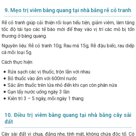
9. Mẹo trị viêm bàng quang tại nhà bằng rễ cỏ tranh
Rễ cỏ tranh giúp cải thiện rối loạn tiểu tiện, giảm viêm, làm tăng
tốc độ tái tạo các tế bào mới để thay vào vị trí các mô bị tổn
thương ở bàng quang.
Nguyên liệu: Rễ cỏ tranh 10g; Rau má 15g; Rễ đậu biếc, rau diếp
cá mỗi loại 5g.
Cách thực hiện:
Rửa sạch các vị thuốc, trộn lẫn với nhau
Bỏ thuốc vào ấm với 600ml nước
Sắc ấm thuốc trên lửa nhỏ đến khi cạn còn phân nửa
Gạn lấy nước uống ngày 3 lần
Kiên trì 3 – 5 ngày, mỗi ngày 1 thang
10. Điều trị viêm bàng quang tại nhà bằng cây sài
đất
Cây sài đất vị chua, đắng nhẹ, tính mát, không chứa độc tố. Có