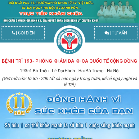
| GỌI ĐIỆN
| TƯ VẤN
BỆNH TRĨ 193- PHÒNG KHÁM ĐA KHOA QUỐC TẾ CỘNG ĐỒNG
193c1 Bà Triệu - Lê Đại Hành - Hai Bà Trưng - Hà Nội
(Giờ mở cửa: từ 8h - 20h tất cả các ngày trong tuần, kể cả ngày nghỉ và
lễ Tết)