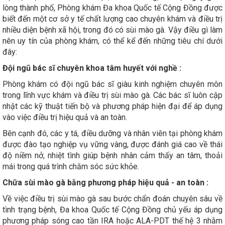
lòng thành phố, Phòng khám Đa khoa Quốc tế Cộng Đồng được
biết đến một cơ sở y tế chất lượng cao chuyên khám và điều trị
nhiều diện bệnh xã hội, trong đó có sùi mào gà. Vậy điều gì làm
nên uy tín của phòng khám, có thể kể đến những tiêu chí dưới
đây:
Đội ngũ bác sĩ chuyên khoa tâm huyết với nghề :
Phòng khám có đội ngũ bác sĩ giàu kinh nghiệm chuyên môn
trong lĩnh vực khám và điều trị sùi mào gà. Các bác sĩ luôn cập
nhật các kỹ thuật tiến bộ và phương pháp hiện đại để áp dụng
vào việc điều trị hiệu quả và an toàn.
Bên cạnh đó, các y tá, điều dưỡng và nhân viên tại phòng khám
được đào tạo nghiệp vụ vững vàng, được đánh giá cao về thái
độ niềm nở, nhiệt tình giúp bệnh nhân cảm thấy an tâm, thoải
mái trong quá trình chăm sóc sức khỏe.
Chữa sùi mào gà bằng phương pháp hiệu quả - an toàn :
Về việc điều trị sùi mào gà sau bước chẩn đoán chuyên sâu về
tình trạng bệnh, Đa khoa Quốc tế Cộng Đồng chủ yếu áp dụng
phương pháp sóng cao tần IRA hoặc ALA-PDT thế hệ 3 nhằm