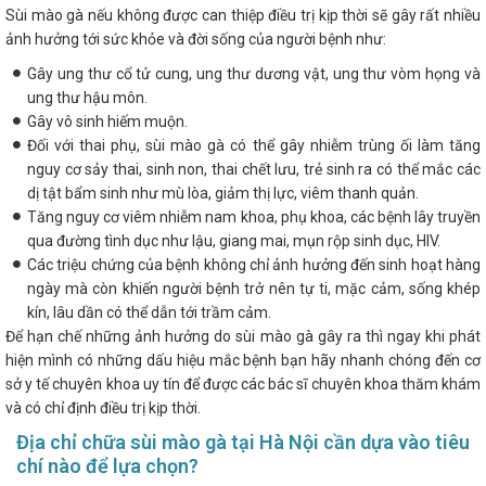
Sùi mào gà nếu không được can thiệp điều trị kịp thời sẽ gây rất nhiều
ảnh hưởng tới sức khỏe và đời sống của người bệnh như:
Gây ung thư cổ tử cung, ung thư dương vật, ung thư vòm họng và
ung thư hậu môn.
Gây vô sinh hiếm muộn.
Đối với thai phụ, sùi mào gà có thể gây nhiễm trùng ối làm tăng
nguy cơ sảy thai, sinh non, thai chết lưu, trẻ sinh ra có thể mắc các
dị tật bẩm sinh như mù lòa, giảm thị lực, viêm thanh quản.
Tăng nguy cơ viêm nhiễm nam khoa, phụ khoa, các bệnh lây truyền
qua đường tình dục như lậu, giang mai, mụn rộp sinh dục, HIV.
Các triệu chứng của bệnh không chỉ ảnh hưởng đến sinh hoạt hàng
ngày mà còn khiến người bệnh trở nên tự ti, mặc cảm, sống khép
kín, lâu dần có thể dẫn tới trầm cảm.
Để hạn chế những ảnh hưởng do sùi mào gà gây ra thì ngay khi phát
hiện mình có những dấu hiệu mắc bệnh bạn hãy nhanh chóng đến cơ
sở y tế chuyên khoa uy tín để được các bác sĩ chuyên khoa thăm khám
và có chỉ định điều trị kịp thời.
Địa chỉ chữa sùi mào gà tại Hà Nội cần dựa vào tiêu
chí nào để lựa chọn?