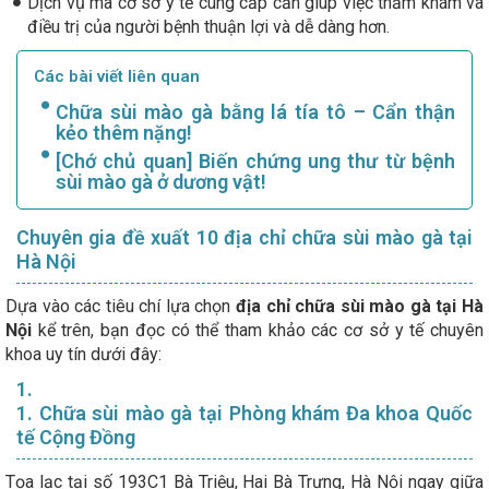
Dịch vụ mà cơ sở y tế cung cấp cần giúp việc thăm khám và
điều trị của người bệnh thuận lợi và dễ dàng hơn.
Các bài viết liên quan
Chữa sùi mào gà bằng lá tía tô – Cẩn thận
kẻo thêm nặng!
[Chớ chủ quan] Biến chứng ung thư từ bệnh
sùi mào gà ở dương vật!
Chuyên gia đề xuất 10 địa chỉ chữa sùi mào gà tại
Hà Nội
Dựa vào các tiêu chí lựa chọn
địa chỉ chữa sùi mào gà tại Hà
Nội
kể trên, bạn đọc có thể tham khảo các cơ sở y tế chuyên
khoa uy tín dưới đây:
1.
1. Chữa sùi mào gà tại Phòng khám Đa khoa Quốc
tế Cộng Đồng
Tọa lạc tại số 193C1 Bà Triệu, Hai Bà Trưng, Hà Nội ngay giữa