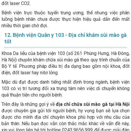
đốt laser CO2.
Bệnh viện trực thuộc tuyến trung ương, thế nhưng việc phân
luồng bệnh nhân chưa được thực hiện hiệu quả dẫn đến mất
nhiều thời gian chờ đợi.
12. Bệnh viện Quân y 103 - Địa chỉ khám sùi mào gà
tốt
Khoa Da liễu của bệnh viện 103 (số 261 Phùng Hưng, Hà Đông,
Hà Nội) chuyên khám chữa sùi mào gà theo quy trình chuẩn của
Bộ Y tế. Phương pháp điều trị đa dạng bao gồm nội khoa, đốt
điện, đốt laser hay nitơ lỏng.
Mặc dù đạt được danh tiếng nhất định trong ngành, bệnh viện
103 có vị trí tương đối xa trung tâm nên việc di chuyển không
quá thuận tiện cho người bệnh.
Trên đây là những gợi ý về
địa chỉ chữa sùi mào gà tại Hà Nội
được chuyên gia gửi tới người bệnh, hy vọng bạn sẽ lựa chọn
được cho mình địa chỉ chuyên khoa phù hợp với nhu cầu của
bản thân. Nếu bạn đọc vẫn còn thắc mắc khác về vấn đề này,
xin vui lòng liên hệ tới hotline 0243.9656.999 để được giải đáp