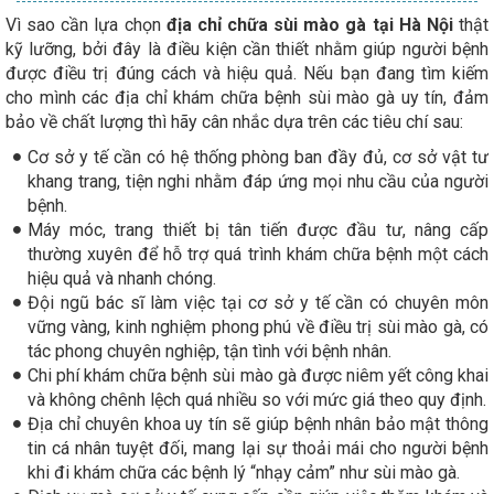
Vì sao cần lựa chọn
địa chỉ chữa sùi mào gà tại Hà Nội
thật
kỹ lưỡng, bởi đây là điều kiện cần thiết nhằm giúp người bệnh
được điều trị đúng cách và hiệu quả. Nếu bạn đang tìm kiếm
cho mình các địa chỉ khám chữa bệnh sùi mào gà uy tín, đảm
bảo về chất lượng thì hãy cân nhắc dựa trên các tiêu chí sau:
Cơ sở y tế cần có hệ thống phòng ban đầy đủ, cơ sở vật tư
khang trang, tiện nghi nhằm đáp ứng mọi nhu cầu của người
bệnh.
Máy móc, trang thiết bị tân tiến được đầu tư, nâng cấp
thường xuyên để hỗ trợ quá trình khám chữa bệnh một cách
hiệu quả và nhanh chóng.
Đội ngũ bác sĩ làm việc tại cơ sở y tế cần có chuyên môn
vững vàng, kinh nghiệm phong phú về điều trị sùi mào gà, có
tác phong chuyên nghiệp, tận tình với bệnh nhân.
Chi phí khám chữa bệnh sùi mào gà được niêm yết công khai
và không chênh lệch quá nhiều so với mức giá theo quy định.
Địa chỉ chuyên khoa uy tín sẽ giúp bệnh nhân bảo mật thông
tin cá nhân tuyệt đối, mang lại sự thoải mái cho người bệnh
khi đi khám chữa các bệnh lý “nhạy cảm” như sùi mào gà.