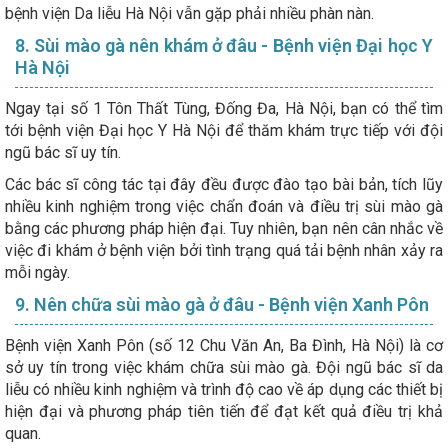
bệnh viện Da liễu Hà Nội vẫn gặp phải nhiều phàn nàn.
8. Sùi mào gà nên khám ở đâu - Bệnh viện Đại học Y
Hà Nội
Ngay tại số 1 Tôn Thất Tùng, Đống Đa, Hà Nội, bạn có thể tìm
tới bệnh viện Đại học Y Hà Nội để thăm khám trực tiếp với đội
ngũ bác sĩ uy tín.
Các bác sĩ công tác tại đây đều được đào tạo bài bản, tích lũy
nhiều kinh nghiệm trong việc chẩn đoán và điều trị sùi mào gà
bằng các phương pháp hiện đại. Tuy nhiên, bạn nên cân nhắc về
việc đi khám ở bệnh viện bởi tình trạng quá tải bệnh nhân xảy ra
mỗi ngày.
9. Nên chữa sùi mào gà ở đâu - Bệnh viện Xanh Pôn
Bệnh viện Xanh Pôn (số 12 Chu Văn An, Ba Đình, Hà Nội) là cơ
sở uy tín trong việc khám chữa sùi mào gà. Đội ngũ bác sĩ da
liễu có nhiều kinh nghiệm và trình độ cao về áp dụng các thiết bị
hiện đại và phương pháp tiên tiến để đạt kết quả điều trị khả
quan.