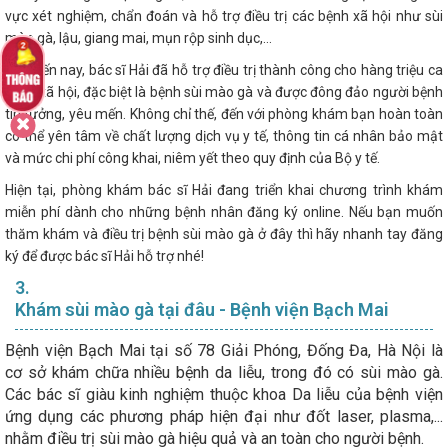
vực xét nghiệm, chẩn đoán và hỗ trợ điều trị các bệnh xã hội như sùi
mào gà, lậu, giang mai, mụn rộp sinh dục,…
Cho đến nay, bác sĩ Hải đã hỗ trợ điều trị thành công cho hàng triệu ca
bệnh xã hội, đặc biệt là bệnh sùi mào gà và được đông đảo người bệnh
tin tưởng, yêu mến. Không chỉ thế, đến với phòng khám bạn hoàn toàn
có thể yên tâm về chất lượng dịch vụ y tế, thông tin cá nhân bảo mật
và mức chi phí công khai, niêm yết theo quy định của Bộ y tế.
Hiện tại, phòng khám bác sĩ Hải đang triển khai chương trình khám
miễn phí dành cho những bệnh nhân đăng ký online. Nếu bạn muốn
thăm khám và điều trị bệnh sùi mào gà ở đây thì hãy nhanh tay đăng
ký để được bác sĩ Hải hỗ trợ nhé!
3.
Khám sùi mào gà tại đâu - Bệnh viện Bạch Mai
Bệnh viện Bạch Mai tại số 78 Giải Phóng, Đống Đa, Hà Nội là
cơ sở khám chữa nhiều bệnh da liễu, trong đó có sùi mào gà.
Các bác sĩ giàu kinh nghiệm thuộc khoa Da liễu của bệnh viện
ứng dụng các phương pháp hiện đại như đốt laser, plasma,...
nhằm điều trị sùi mào gà hiệu quả và an toàn cho người bệnh.