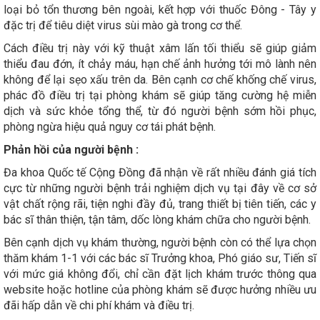
loại bỏ tổn thương bên ngoài, kết hợp với thuốc Đông - Tây y
đặc trị để tiêu diệt virus sùi mào gà trong cơ thể.
Cách điều trị này với kỹ thuật xâm lấn tối thiểu sẽ giúp giảm
thiểu đau đớn, ít chảy máu, hạn chế ảnh hưởng tới mô lành nên
không để lại sẹo xấu trên da. Bên cạnh cơ chế khống chế virus,
phác đồ điều trị tại phòng khám sẽ giúp tăng cường hệ miễn
dịch và sức khỏe tổng thể, từ đó người bệnh sớm hồi phục,
phòng ngừa hiệu quả nguy cơ tái phát bệnh.
Phản hồi của người bệnh :
Đa khoa Quốc tế Cộng Đồng đã nhận về rất nhiều đánh giá tích
cực từ những người bệnh trải nghiệm dịch vụ tại đây về cơ sở
vật chất rộng rãi, tiện nghi đầy đủ, trang thiết bị tiên tiến, các y
bác sĩ thân thiện, tận tâm, dốc lòng khám chữa cho người bệnh.
Bên cạnh dịch vụ khám thường, người bệnh còn có thể lựa chọn
thăm khám 1-1 với các bác sĩ Trưởng khoa, Phó giáo sư, Tiến sĩ
với mức giá không đổi, chỉ cần đặt lịch khám trước thông qua
website hoặc hotline của phòng khám sẽ được hưởng nhiều ưu
đãi hấp dẫn về chi phí khám và điều trị.