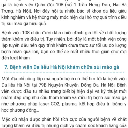
gà là bệnh viện Quân đội 108 (số 1 Trần Hưng Đạo, Hai Bà
Trưng, Hà Nội). Nơi đây hội tụ nhiều bác sĩ khoa da liễu giàu
kinh nghiệm và hệ thống máy móc hiện đại hỗ trợ quá trình điều
trị sùi mào gà hiệu quả.
Bệnh viện 108 nhận được khá nhiều đánh giá tốt về chất lượng
thăm khám và điều trị. Tuy nhiên, bởi đây là một bệnh viện công
lập tuyến đầu nên quy trình khám chưa thực sự tối ưu do lượng
bệnh nhân quá lớn, bạn có thể sẽ mất nhiều thời gian chờ đợi
đến lượt khám.
7. Bệnh viện Da liễu Hà Nội khám chữa sùi mào gà
Một địa chỉ công lập mà người bệnh có thể tìm tới là bệnh viện
Da liễu Hà Nội tại 79B Nguyễn Khuyến, Đống Đa, Hà Nội. Bệnh
viện được đầu tư nhiều trang biết bị hiện đại và kỹ thuật mới
nhằm đáp ứng nhu cầu thăm khám và điều trị bệnh sùi mào gà
như phương pháp laser CO2, plasma, kết hợp điều trị bằng y
học phương đông...
Mặc dù nhận được phản hồi tích cực của người bệnh về chất
lượng khám và điều trị nhưng dịch vụ chăm sóc khách hàng của