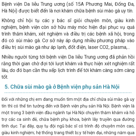
Bệnh viện Da liễu Trung ương (số 15A Phương Mai, Đống Đa,
Hà Nội) được biết đến là nơi khám chữa bệnh sùi mào gà uy tín.
Không chỉ hội tụ các y bác sĩ giỏi chuyên môn, giàu kinh
nghiệm, bệnh viện còn sở hữu máy móc hiện đại phục vụ quá
trình thăm khám, xét nghiệm và điều trị các bệnh xã hội, trong
đó có sùi mào gà. Cơ sở này áp dụng nhiều phương pháp vào
điều trị sùi mào gà như áp lạnh, đốt điện, laser CO2, plasma,...
Nhiều người từng tới bệnh viện Da liễu Trung ương đã phản hồi
rằng thời gian chờ đợi tới lượt khám và thực hiện xét nghiệm rất
lâu, do đó bạn cần thu xếp lịch trình để tới khám càng sớm càng
tốt.
5. Chữa sùi mào gà ở Bệnh viện phụ sản Hà Nội
Đối với những chị em đang muốn tìm một địa chỉ chữa sùi mào gà uy
tín thì có thể tin tưởng đến với Bệnh viện phụ sản Hà Nội. Bệnh viện là
một trong 3 bệnh viện đầu ngành tại Hà Nội chuyên thăm khám và hỗ
trợ các ca sinh đẻ, chữa bệnh phụ khoa, bệnh lây truyền qua đường
tình dục. Tại đây, quy tụ đội ngũ bác sĩ có trình độ chuyên môn cao,
giàu kinh nghiệm; hệ thống trang thiết bị y tế hiện đại, những năm qua