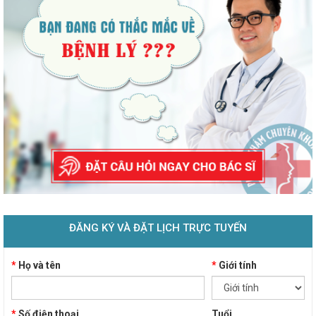
ĐĂNG KÝ VÀ ĐẶT LỊCH TRỰC TUYẾN
*
Họ và tên
*
Giới tính
*
Số điện thoại
Tuổi