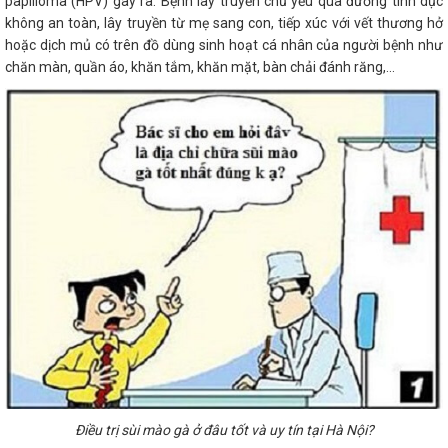
papilloma (HPV) gây ra. Bệnh lây truyền chủ yếu qua đường tình dục
không an toàn, lây truyền từ mẹ sang con, tiếp xúc với vết thương hở
hoặc dịch mủ có trên đồ dùng sinh hoạt cá nhân của người bệnh như
chăn màn, quần áo, khăn tắm, khăn mặt, bàn chải đánh răng,…
Điều trị sùi mào gà ở đâu tốt và uy tín tại Hà Nội?