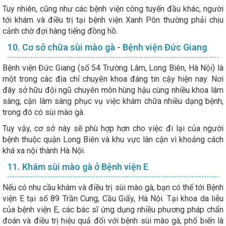
Tuy nhiên, cũng như các bệnh viện công tuyến đầu khác, người
tới khám và điều trị tại bệnh viện Xanh Pôn thường phải chịu
cảnh chờ đợi hàng tiếng đồng hồ.
10. Cơ sở chữa sùi mào gà - Bệnh viện Đức Giang
Bệnh viện Đức Giang (số 54 Trường Lâm, Long Biên, Hà Nội) là
một trong các địa chỉ chuyên khoa đáng tin cậy hiện nay. Nơi
đây sở hữu đội ngũ chuyên môn hùng hậu cùng nhiều khoa lâm
sàng, cận lâm sàng phục vụ việc khám chữa nhiều dạng bệnh,
trong đó có sùi mào gà.
Tuy vậy, cơ sở này sẽ phù hợp hơn cho việc đi lại của người
bệnh thuộc quận Long Biên và khu vực lân cận vì khoảng cách
khá xa nội thành Hà Nội.
11. Khám sùi mào gà ở Bệnh viện E
Nếu có nhu cầu khám và điều trị sùi mào gà, bạn có thể tới Bệnh
viện E tại số 89 Trần Cung, Cầu Giấy, Hà Nội. Tại khoa da liễu
của bệnh viện E, các bác sĩ ứng dụng nhiều phương pháp chẩn
đoán và điều trị hiệu quả đối với bệnh sùi mào gà, phổ biến là