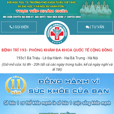
| GỌI ĐIỆN
| TƯ VẤN
BỆNH TRĨ 193- PHÒNG KHÁM ĐA KHOA QUỐC TẾ CỘNG ĐỒNG
193c1 Bà Triệu - Lê Đại Hành - Hai Bà Trưng - Hà Nội
(Giờ mở cửa: từ 8h - 20h tất cả các ngày trong tuần, kể cả ngày nghỉ và
lễ Tết)