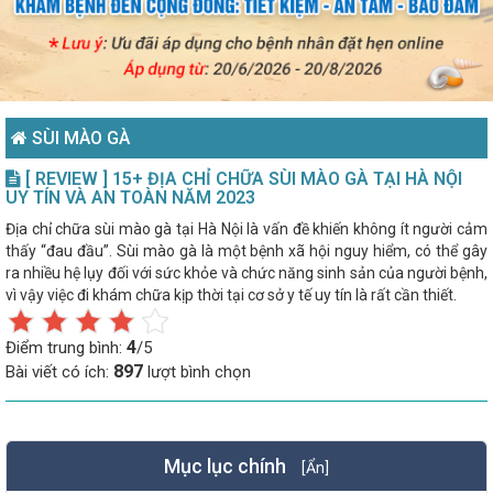
SÙI MÀO GÀ
[ REVIEW ] 15+ ĐỊA CHỈ CHỮA SÙI MÀO GÀ TẠI HÀ NỘI
UY TÍN VÀ AN TOÀN NĂM 2023
Địa chỉ chữa sùi mào gà tại Hà Nội là vấn đề khiến không ít người cảm
thấy “đau đầu”. Sùi mào gà là một bệnh xã hội nguy hiểm, có thể gây
ra nhiều hệ lụy đối với sức khỏe và chức năng sinh sản của người bệnh,
vì vậy việc đi khám chữa kịp thời tại cơ sở y tế uy tín là rất cần thiết.
4
Điểm trung bình:
/5
897
Bài viết có ích:
lượt bình chọn
Mục lục chính
[Ẩn]