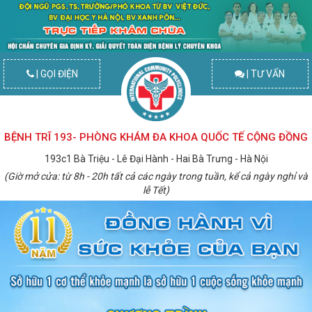
| GỌI ĐIỆN
| TƯ VẤN
BỆNH TRĨ 193- PHÒNG KHÁM ĐA KHOA QUỐC TẾ CỘNG ĐỒNG
193c1 Bà Triệu - Lê Đại Hành - Hai Bà Trưng - Hà Nội
(Giờ mở cửa: từ 8h - 20h tất cả các ngày trong tuần, kể cả ngày nghỉ và
lễ Tết)