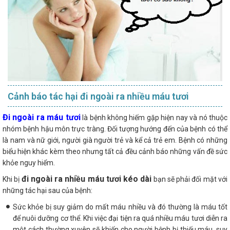
Cảnh báo tác hại đi ngoài ra nhiều máu tươi
Đi ngoài ra máu tươi
là bệnh không hiếm gặp hiện nay và nó thuộc
nhóm bệnh hậu môn trực tràng. Đối tượng hướng đến của bệnh có thể
là nam và nữ giới, người già người trẻ và kể cả trẻ em. Bệnh có những
biểu hiện khác kèm theo nhưng tất cả đều cảnh báo những vấn đề sức
khỏe nguy hiểm.
đi ngoài ra nhiều máu tươi kéo dài
Khi bị
bạn sẽ phải đối mặt với
những tác hại sau của bệnh:
Sức khỏe bị suy giảm do mất máu nhiều và đó thường là máu tốt
để nuôi dưỡng cơ thể. Khi việc đại tiện ra quá nhiều máu tươi diễn ra
một cách thường xuyên sẽ khiến cho người bệnh bị thiếu máu, suy