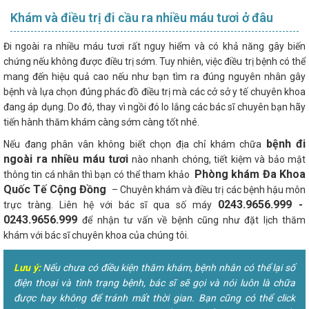
Khám và điều trị đi cầu ra nhiều máu tươi ở đâu
Đi ngoài ra nhiều máu tươi rất nguy hiểm và có khả năng gây biến
chứng nếu không được điều trị sớm. Tuy nhiên, việc điều trị bệnh có thể
mang đến hiệu quả cao nếu như bạn tìm ra đúng nguyên nhân gây
bệnh và lựa chọn đúng phác đồ điều trị mà các cở sở y tế chuyên khoa
đang áp dụng. Do đó, thay vì ngồi đó lo lắng các bác sĩ chuyên bạn hãy
tiến hành thăm khám càng sớm càng tốt nhé.
bệnh đi
Nếu đang phân vân không biết chọn địa chỉ khám chữa
ngoài ra nhiều máu tươi
nào nhanh chóng, tiết kiệm và bảo mật
Phòng khám Đa Khoa
thông tin cá nhân thì bạn có thể tham khảo
Quốc Tế Cộng Đồng
– Chuyên khám và điều trị các bệnh hậu môn
0243.9656.999 -
trực tràng. Liên hệ với bác sĩ qua số máy
0243.9656.999
để nhận tư vấn về bệnh cũng như đặt lịch thăm
khám với bác sĩ chuyên khoa của chúng tôi.
Lưu ý:
Nếu chưa có điều kiện thăm khám, bệnh nhân có thể lại số
điện thoại và tình trạng bệnh, bác sĩ sẽ gọi và nói luôn là chữa
được hay không để tránh mất thời gian. Bạn cũng có thể click