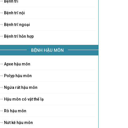
Bệnh trĩ
Bệnh trĩ nội
Bệnh trĩ ngoại
Bệnh trĩ hỗn hợp
BỆNH HẬU MÔN
Apxe hậu môn
Polyp hậu môn
Ngứa rát hậu môn
Hậu môn có vật thể lạ
Rò hậu môn
Nứt kẽ hậu môn