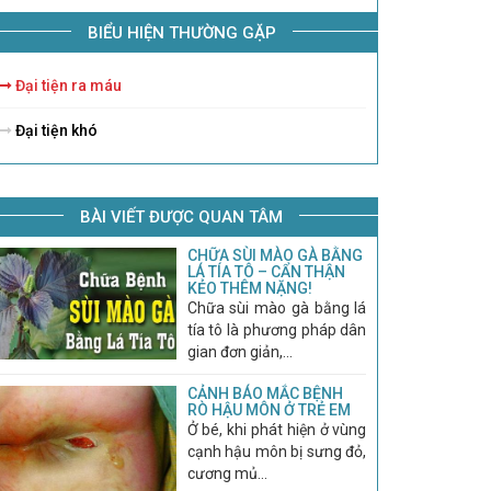
BIỂU HIỆN THƯỜNG GẶP
Đại tiện ra máu
Đại tiện khó
BÀI VIẾT ĐƯỢC QUAN TÂM
CHỮA SÙI MÀO GÀ BẰNG
LÁ TÍA TÔ – CẨN THẬN
KẺO THÊM NẶNG!
Chữa sùi mào gà bằng lá
tía tô là phương pháp dân
gian đơn giản,...
CẢNH BÁO MẮC BỆNH
RÒ HẬU MÔN Ở TRẺ EM
Ở bé, khi phát hiện ở vùng
cạnh hậu môn bị sưng đỏ,
cương mủ...