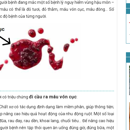
 người bệnh đang mắc một số bệnh lý nguy hiểm vùng hậu môn –
máu có thể là đỏ tươi, đỏ thẫm, máu vón cục, máu đông... Số
c độ bệnh của từng người.
đi cầu ra máu vón cục
i có triệu chứng
:
Chất xơ có tác dụng định dạng làm mềm phân, giúp thông tiện;
p nâng cao hiệu quả hoạt động của nhu động ruột. Một số loại
, rau đay, rau dền, khoai lang, chuối tiêu... Để nâng cao hiệu
người bệnh nên tập thói quen ăn uống đúng giờ, đúng bữa, một