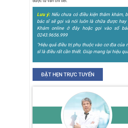
được tư vấn chi tiết.
Lưu ý:
Nếu chưa có điều kiện thăm khám, bện
bác sĩ sẽ gọi và nói luôn là chữa được hay 
Khám online ở đây hoặc gọi vào số bác
0243.9656.999
"Hiệu quả điều trị phụ thuộc vào cơ địa của 
sĩ là điều rất cần thiết. Giúp mang lại hiệu qu
ĐẶT HẸN TRỰC TUYẾN