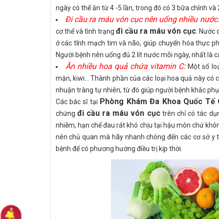
ngày có thể ăn từ 4 -5 lần, trong đó có 3 bữa chính và
Đi cầu ra máu vón cục nên uống nhiều nước
đi cầu ra máu vón cục
cơ thể và tình trạng
. Nước 
ở các tĩnh mạch tim và não, giúp chuyển hóa thực p
Người bệnh nên uống đủ 2 lít nước mỗi ngày, nhất là cá
Ăn nhiều hoa quả chứa vitamin C:
Một số lo
mận, kiwi... Thành phần của các loại hoa quả này có
nhuận tràng tự nhiên, từ đó giúp người bệnh khắc phụ
Phòng Khám Đa Khoa Quốc Tế
Các bác sĩ tại
đi cầu ra máu vón cục
chứng
trên chỉ có tác dụ
nhiễm, hạn chế đau rát khó chịu tại hậu môn chứ khôn
nên chủ quan mà hãy nhanh chóng đến các cơ sở y
bệnh để có phương hướng điều trị kịp thời.