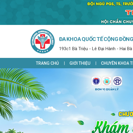
ĐA KHOA QUỐC TẾ CỘNG ĐỒN
193c1 Bà Triệu - Lê Đại Hành - Hai Bà
TRANG CHỦ
GIỚI THIỆU
CHUYÊN KHOA T