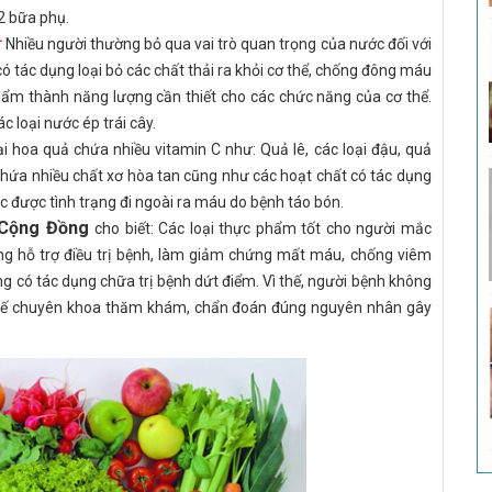
 2 bữa phụ.
:
Nhiều người thường bỏ qua vai trò quan trọng của nước đối với
có tác dụng loại bỏ các chất thải ra khỏi cơ thể, chống đông máu
hẩm thành năng lượng cần thiết cho các chức năng của cơ thể.
c loại nước ép trái cây.
ại hoa quả chứa nhiều vitamin C như: Quả lê, các loại đậu, quả
 chứa nhiều chất xơ hòa tan cũng như các hoạt chất có tác dụng
c được tình trạng đi ngoài ra máu do bệnh táo bón.
 Cộng Đồng
cho biết: Các loại thực phẩm tốt cho người mắc
ng hỗ trợ điều trị bệnh, làm giảm chứng mất máu, chống viêm
g có tác dụng chữa trị bệnh dứt điểm. Vì thế, người bệnh không
 tế chuyên khoa thăm khám, chẩn đoán đúng nguyên nhân gây