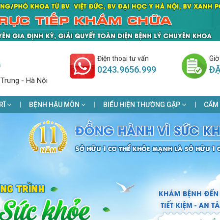
Điện thoại tư vấn
Giờ
G
0243.9656.999
ĐẶ
 Trưng - Hà Nội
RĨ
BỆNH HẬU MÔN
BIỂU HIỆN THƯỜNG GẶP
CẨM