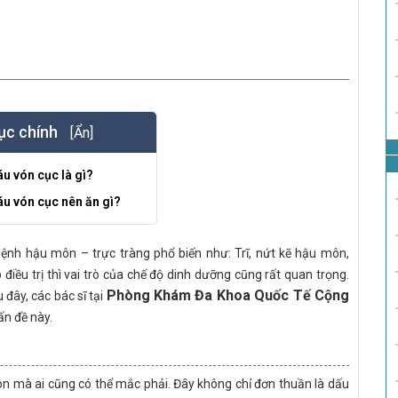
ục chính
[Ẩn]
áu vón cục là gì?
áu vón cục nên ăn gì?
ệnh hậu môn – trực tràng phổ biến như: Trĩ, nứt kẽ hậu môn,
iều trị thì vai trò của chế độ dinh dưỡng cũng rất quan trọng.
Phòng Khám Đa Khoa Quốc Tế Cộng
 đây, các bác sĩ tại
ấn đề này.
ôn mà ai cũng có thể mắc phải. Đây không chỉ đơn thuần là dấu