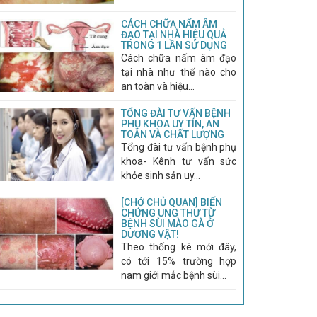
CÁCH CHỮA NẤM ÂM
ĐẠO TẠI NHÀ HIỆU QUẢ
TRONG 1 LẦN SỬ DỤNG
Cách chữa nấm âm đạo
tại nhà như thế nào cho
an toàn và hiệu...
TỔNG ĐÀI TƯ VẤN BỆNH
PHỤ KHOA UY TÍN, AN
TOÀN VÀ CHẤT LƯỢNG
Tổng đài tư vấn bệnh phụ
khoa- Kênh tư vấn sức
khỏe sinh sản uy...
[CHỚ CHỦ QUAN] BIẾN
CHỨNG UNG THƯ TỪ
BỆNH SÙI MÀO GÀ Ở
DƯƠNG VẬT!
Theo thống kê mới đây,
có tới 15% trường hợp
nam giới mắc bệnh sùi...