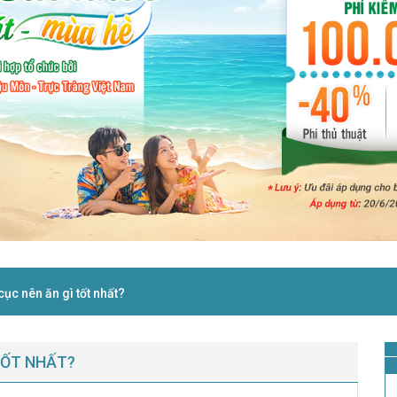
ục nên ăn gì tốt nhất?
TỐT NHẤT?