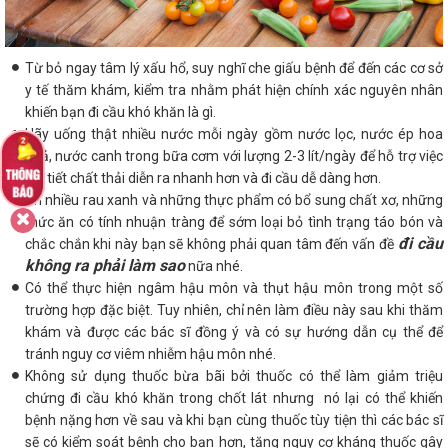
Từ bỏ ngay tâm lý xấu hổ, suy nghĩ che giấu bệnh để đến các cơ sở
y tế thăm khám, kiểm tra nhằm phát hiện chính xác nguyên nhân
khiến bạn đi cầu khó khăn là gì.
Hãy uống thật nhiều nước mỗi ngày gồm nước lọc, nước ép hoa
quả, nước canh trong bữa cơm với lượng 2-3 lít/ngày để hỗ trợ việc
bài tiết chất thải diễn ra nhanh hơn và đi cầu dễ dàng hơn.
Ăn nhiều rau xanh và những thực phẩm có bổ sung chất xơ, những
thức ăn có tính nhuận tràng để sớm loại bỏ tình trạng táo bón và
đi cầu
chắc chắn khi này bạn sẽ không phải quan tâm đến vấn đề
không ra phải làm sao
nữa nhé.
Có thể thực hiện ngâm hậu môn và thụt hậu môn trong một số
trường hợp đặc biệt. Tuy nhiên, chỉ nên làm điều này sau khi thăm
khám và được các bác sĩ đồng ý và có sự hướng dẫn cụ thể để
tránh nguy cơ viêm nhiễm hậu môn nhé.
Không sử dụng thuốc bừa bãi bởi thuốc có thể làm giảm triệu
chứng đi cầu khó khăn trong chốt lát nhưng nó lại có thể khiến
bệnh nặng hơn về sau và khi bạn cùng thuốc tùy tiện thì các bác sĩ
sẽ có kiểm soát bệnh cho bạn hơn, tăng nguy cơ kháng thuốc gây