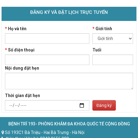
ĐĂNG KÝ VÀ ĐẶT LỊCH TRỰC TUYẾN
*
Họ và tên
*
Giới tính
*
Số điện thoại
Tuổi
Nội dung đặt hẹn
Thời gian đặt hẹn
Đăng ký
BỆNH TRĨ 193- PHÒNG KHÁM ĐA KHOA QUỐC TẾ CỘNG ĐỒNG
Số 193C1 Bà Triệu - Hai Bà Trưng - Hà Nội