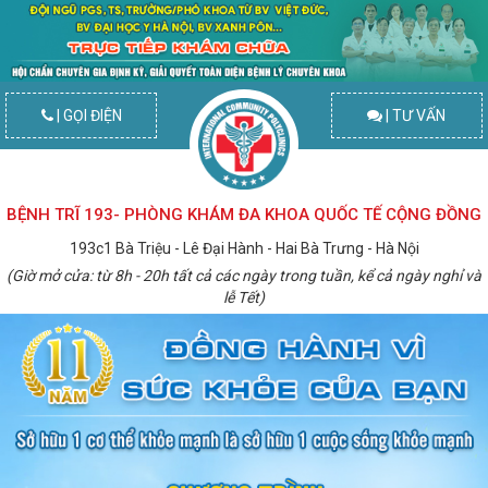
| GỌI ĐIỆN
| TƯ VẤN
BỆNH TRĨ 193- PHÒNG KHÁM ĐA KHOA QUỐC TẾ CỘNG ĐỒNG
193c1 Bà Triệu - Lê Đại Hành - Hai Bà Trưng - Hà Nội
(Giờ mở cửa: từ 8h - 20h tất cả các ngày trong tuần, kể cả ngày nghỉ và
lễ Tết)