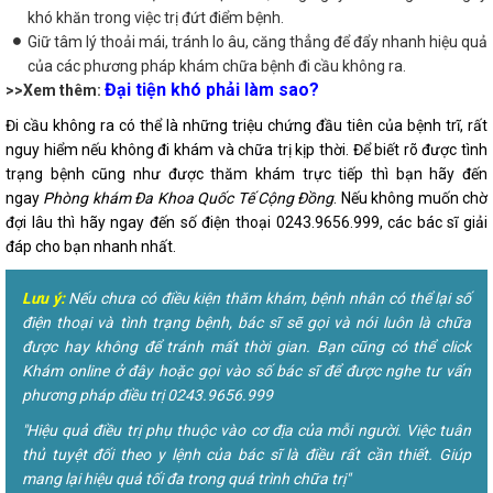
khó khăn trong việc trị đứt điểm bệnh.
Giữ tâm lý thoải mái, tránh lo âu, căng thẳng để đẩy nhanh hiệu quả
của các phương pháp khám chữa bệnh đi cầu không ra.
Đại tiện khó phải làm sao?
>>Xem thêm:
Đi cầu không ra có thể là những triệu chứng đầu tiên của bệnh trĩ, rất
nguy hiểm nếu không đi khám và chữa trị kịp thời. Để biết rõ được tình
trạng bệnh cũng như được thăm khám trực tiếp thì bạn hãy đến
ngay
Phòng khám Đa Khoa Quốc Tế Cộng Đồng
. Nếu không muốn chờ
đợi lâu thì hãy ngay đến số điện thoại 0243.9656.999, các bác sĩ giải
đáp cho bạn nhanh nhất.
Lưu ý:
Nếu chưa có điều kiện thăm khám, bệnh nhân có thể lại số
điện thoại và tình trạng bệnh, bác sĩ sẽ gọi và nói luôn là chữa
được hay không để tránh mất thời gian. Bạn cũng có thể click
Khám online ở đây hoặc gọi vào số bác sĩ để được nghe tư vấn
phương pháp điều trị 0243.9656.999
"Hiệu quả điều trị phụ thuộc vào cơ địa của mỗi người. Việc tuân
thủ tuyệt đối theo y lệnh của bác sĩ là điều rất cần thiết. Giúp
mang lại hiệu quả tối đa trong quá trình chữa trị"