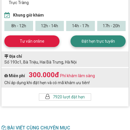
Trực Tràng
Khung giờ khám
8h - 12h
12h - 14h
14h - 17h
17h - 20h
Tư vấn online
Đặt hẹn trực tuyến
Địa chỉ
Số 193c1, Bà Triệu, Hai Bà Trưng, Hà Nội
300.000đ
Miễn phí
Phí khám lâm sàng
Chỉ áp dụng khi đặt hẹn và có mã khám ưu tiên!
7920 lượt đặt hẹn
BÀI VIẾT CÙNG CHUYÊN MỤC