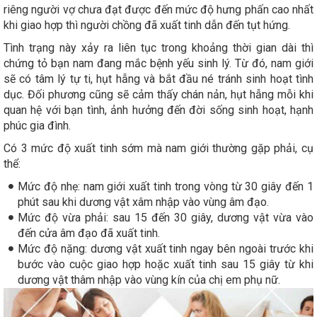
riêng người vợ chưa đạt được đến mức độ hưng phấn cao nhất
khi giao hợp thì người chồng đã xuất tinh dẫn đến tụt hứng.
Tình trạng này xảy ra liên tục trong khoảng thời gian dài thì
chứng tỏ bạn nam đang mắc bệnh yếu sinh lý. Từ đó, nam giới
sẽ có tâm lý tự ti, hụt hẫng và bắt đầu né tránh sinh hoạt tình
dục. Đối phương cũng sẽ cảm thấy chán nản, hụt hẫng mỗi khi
quan hệ với bạn tình, ảnh hưởng đến đời sống sinh hoạt, hạnh
phúc gia đình.
Có 3 mức độ xuất tinh sớm mà nam giới thường gặp phải, cụ
thể:
Mức độ nhẹ: nam giới xuất tinh trong vòng từ 30 giây đến 1
phút sau khi dương vật xâm nhập vào vùng âm đạo.
Mức độ vừa phải: sau 15 đến 30 giây, dương vật vừa vào
đến cửa âm đạo đã xuất tinh.
Mức độ nặng: dương vật xuất tinh ngay bên ngoài trước khi
bước vào cuộc giao hợp hoặc xuất tinh sau 15 giây từ khi
dương vật thâm nhập vào vùng kín của chị em phụ nữ.