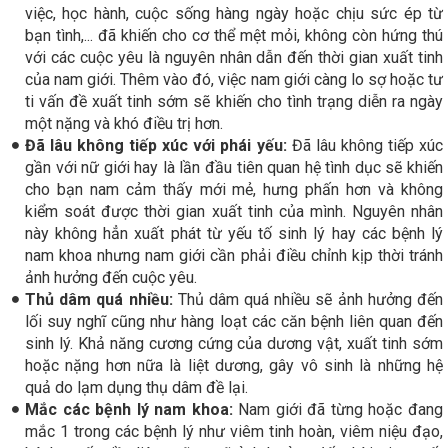
việc, học hành, cuộc sống hàng ngày hoặc chịu sức ép từ
bạn tình,... đã khiến cho cơ thể mệt mỏi, không còn hứng thú
với các cuộc yêu là nguyên nhân dẫn đến thời gian xuất tinh
của nam giới. Thêm vào đó, việc nam giới càng lo sợ hoặc tư
ti vấn đề xuất tinh sớm sẽ khiến cho tình trạng diễn ra ngày
một nặng và khó điều trị hơn.
Đã lâu không tiếp xúc với phái yếu:
Đã lâu không tiếp xúc
gần với nữ giới hay là lần đầu tiên quan hệ tình dục sẽ khiến
cho bạn nam cảm thấy mới mẻ, hưng phấn hơn và không
kiểm soát được thời gian xuất tinh của mình. Nguyên nhân
này không hẳn xuất phát từ yếu tố sinh lý hay các bệnh lý
nam khoa nhưng nam giới cần phải điều chỉnh kịp thời tránh
ảnh hưởng đến cuộc yêu.
Thủ dâm quá nhiều:
Thủ dâm quá nhiều sẽ ảnh hưởng đến
lối suy nghĩ cũng như hàng loạt các căn bệnh liên quan đến
sinh lý. Khả năng cương cứng của dương vật, xuất tinh sớm
hoặc nặng hơn nữa là liệt dương, gây vô sinh là những hệ
quả do lạm dụng thụ dâm đề lại.
Mắc các bệnh lý nam khoa:
Nam giới đã từng hoặc đang
mắc 1 trong các bệnh lý như viêm tinh hoàn, viêm niệu đạo,