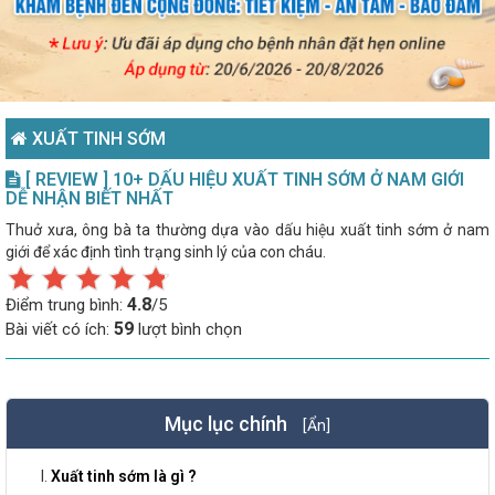
XUẤT TINH SỚM
[ REVIEW ] 10+ DẤU HIỆU XUẤT TINH SỚM Ở NAM GIỚI
DỄ NHẬN BIẾT NHẤT
Thuở xưa, ông bà ta thường dựa vào dấu hiệu xuất tinh sớm ở nam
giới để xác định tình trạng sinh lý của con cháu.
4.8
Điểm trung bình:
/5
59
Bài viết có ích:
lượt bình chọn
Mục lục chính
[Ẩn]
Xuất tinh sớm là gì ?