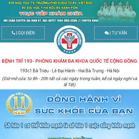
| GỌI ĐIỆN
| TƯ VẤN
BỆNH TRĨ 193- PHÒNG KHÁM ĐA KHOA QUỐC TẾ CỘNG ĐỒNG
193c1 Bà Triệu - Lê Đại Hành - Hai Bà Trưng - Hà Nội
(Giờ mở cửa: từ 8h - 20h tất cả các ngày trong tuần, kể cả ngày nghỉ và
lễ Tết)