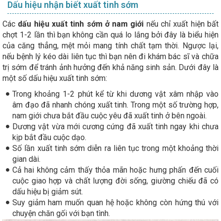
Dấu hiệu nhận biết xuất tinh sớm
Các
dấu hiệu xuất tinh sớm ở nam giới
nếu chỉ xuất hiện bất
chợt 1-2 lần thì bạn không cần quá lo lắng bởi đây là biểu hiện
của căng thẳng, mệt mỏi mang tính chất tạm thời. Ngược lại,
nếu bệnh lý kéo dài liên tục thì bạn nên đi khám bác sĩ và chữa
trị sớm để tránh ảnh hưởng đến khả năng sinh sản. Dưới đây là
một số dấu hiệu xuất tinh sớm:
Trong khoảng 1-2 phút kể từ khi dương vật xâm nhập vào
âm đạo đã nhanh chóng xuất tinh. Trong một số trường hợp,
nam giới chưa bắt đầu cuộc yêu đã xuất tinh ở bên ngoài.
Dương vật vừa mới cương cứng đã xuất tinh ngay khi chưa
kịp bắt đầu cuộc dạo.
Số lần xuất tinh sớm diễn ra liên tục trong một khoảng thời
gian dài.
Cả hai không cảm thấy thỏa mãn hoặc hưng phấn đến cuối
cuộc giao hợp và chất lượng đời sống, giường chiếu đã có
dấu hiệu bị giảm sút.
Suy giảm ham muốn quan hệ hoặc không còn hứng thú với
chuyện chăn gối với bạn tình.