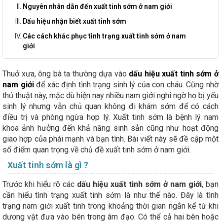
Nguyên nhân dẫn đến xuất tinh sớm ở nam giới
Dấu hiệu nhận biết xuất tinh sớm
Các cách khắc phục tình trạng xuất tinh sớm ở nam
giới
Thuở xưa, ông bà ta thường dựa vào
dấu hiệu xuất tinh sớm ở
nam giới
để xác định tình trạng sinh lý của con cháu. Cũng nhờ
thủ thuật này, mặc dù hiện nay nhiều nam giới nghi ngờ họ bị yếu
sinh lý nhưng vẫn chủ quan không đi khám sớm để có cách
điều trị và phòng ngừa hợp lý. Xuất tinh sớm là bệnh lý nam
khoa ảnh hưởng đến khả năng sinh sản cũng như hoạt động
giao hợp của phái mạnh và bạn tình. Bài viết này sẽ đề cập một
số điểm quan trọng về chủ đề xuất tinh sớm ở nam giới.
Xuất tinh sớm là gì ?
Trước khi hiểu rõ các
dấu hiệu xuất tinh sớm ở nam giới
, bạn
cần hiểu tình trạng xuất tinh sớm là như thế nào. Đây là tình
trạng nam giới xuất tinh trong khoảng thời gian ngắn kể từ khi
dương vật đưa vào bên trong âm đạo. Có thể cả hai bên hoặc