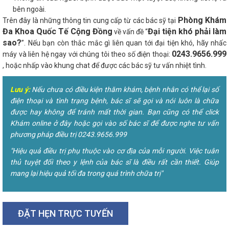
bên ngoài.
Phòng Khám
Trên đây là những thông tin cung cấp từ các bác sỹ tại
Đa Khoa Quốc Tế Cộng Đồng
Đại tiện khó phải làm
về vấn đề “
sao?
”. Nếu bạn còn thắc mắc gì liên quan tới đại tiện khó, hãy nhấc
0243.9656.999
máy và liên hệ ngay với chúng tôi theo số điện thoại:
, hoặc nhấp vào khung chat để được các bác sỹ tư vấn nhiệt tình.
Lưu ý:
Nếu chưa có điều kiện thăm khám, bệnh nhân có thể lại số
điện thoại và tình trạng bệnh, bác sĩ sẽ gọi và nói luôn là chữa
được hay không để tránh mất thời gian. Bạn cũng có thể click
Khám online ở đây hoặc gọi vào số bác sĩ để được nghe tư vấn
phương pháp điều trị 0243.9656.999
"Hiệu quả điều trị phụ thuộc vào cơ địa của mỗi người. Việc tuân
thủ tuyệt đối theo y lệnh của bác sĩ là điều rất cần thiết. Giúp
mang lại hiệu quả tối đa trong quá trình chữa trị"
ĐẶT HẸN TRỰC TUYẾN