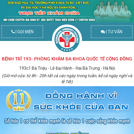
| GỌI ĐIỆN
| TƯ VẤN
BỆNH TRĨ 193- PHÒNG KHÁM ĐA KHOA QUỐC TẾ CỘNG ĐỒNG
193c1 Bà Triệu - Lê Đại Hành - Hai Bà Trưng - Hà Nội
(Giờ mở cửa: từ 8h - 20h tất cả các ngày trong tuần, kể cả ngày nghỉ và
lễ Tết)