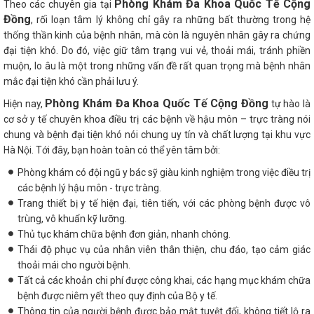
Phòng Khám Đa Khoa Quốc Tế Cộng
Theo các chuyên gia tại
Đồng
, rối loạn tâm lý không chỉ gây ra những bất thường trong hệ
thống thần kinh của bệnh nhân, mà còn là nguyên nhân gây ra chứng
đại tiện khó. Do đó, việc giữ tâm trạng vui vẻ, thoải mái, tránh phiền
muộn, lo âu là một trong những vấn đề rất quan trọng mà bệnh nhân
mắc đại tiện khó cần phải lưu ý.
Phòng Khám Đa Khoa Quốc Tế Cộng Đồng
Hiện nay,
tự hào là
cơ sở y tế chuyên khoa điều trị các bệnh về hậu môn – trực tràng nói
chung và bệnh đại tiện khó nói chung uy tín và chất lượng tại khu vực
Hà Nội. Tới đây, bạn hoàn toàn có thể yên tâm bởi:
Phòng khám có đội ngũ y bác sỹ giàu kinh nghiệm trong việc điều trị
các bệnh lý hậu môn - trực tràng.
Trang thiết bị y tế hiện đại, tiên tiến, với các phòng bệnh được vô
trùng, vô khuẩn kỹ lưỡng.
Thủ tục khám chữa bệnh đơn giản, nhanh chóng.
Thái độ phục vụ của nhân viên thân thiện, chu đáo, tạo cảm giác
thoải mái cho người bệnh.
Tất cả các khoản chi phí được công khai, các hạng mục khám chữa
bệnh được niêm yết theo quy định của Bộ y tế.
Thông tin của người bệnh được bảo mật tuyệt đối, không tiết lộ ra