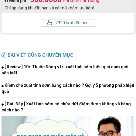
Miễn phí
Phí khám lâm sàng
Chỉ áp dụng khi đặt hẹn và có mã khám ưu tiên!
7920 lượt đặt hẹn
BÀI VIẾT CÙNG CHUYÊN MỤC
[ Review ] 10+ Thuốc Đông y trị xuất tinh sớm hiệu quả nam giới
nên biết
Kiềm chế xuất tinh sớm bằng cách nào ? Gợi ý 5 phương pháp hiệu
quả
[ Giải Đáp ] Xuất tinh sớm có chữa dứt điểm được không và bằng
cách nào ?