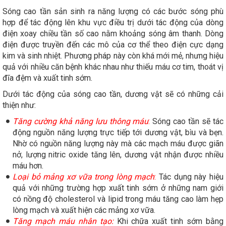
Sóng cao tần sản sinh ra năng lượng có các bước sóng phù
hợp để tác động lên khu vực điều trị dưới tác động của dòng
điện xoay chiều tần số cao nằm khoảng sóng âm thanh. Dòng
điện được truyền đến các mô của cơ thể theo điện cực dạng
kim và sinh nhiệt. Phương pháp này còn khá mới mẻ, nhưng hiệu
quả với nhiều căn bệnh khác nhau như thiếu máu cơ tim, thoát vị
đĩa đệm và xuất tinh sớm.
Dưới tác động của sóng cao tần, dương vật sẽ có những cải
thiện như:
Tăng cường khả năng lưu thông máu
:
Sóng cao tần sẽ tác
động nguồn năng lượng trực tiếp tới dương vật, bìu và bẹn.
Nhờ có nguồn năng lượng này mà các mạch máu được giãn
nở, lượng nitric oxide tăng lên, dương vật nhận được nhiều
máu hơn.
Loại bỏ mảng xơ vữa trong lòng mạch
:
Tác dụng này hiệu
quả với những trường hợp xuất tinh sớm ở những nam giới
có nồng độ cholesterol và lipid trong máu tăng cao làm hẹp
lòng mạch và xuất hiện các mảng xơ vữa.
Tăng mạch máu nhân tạo:
Khi chữa xuất tinh sớm bằng