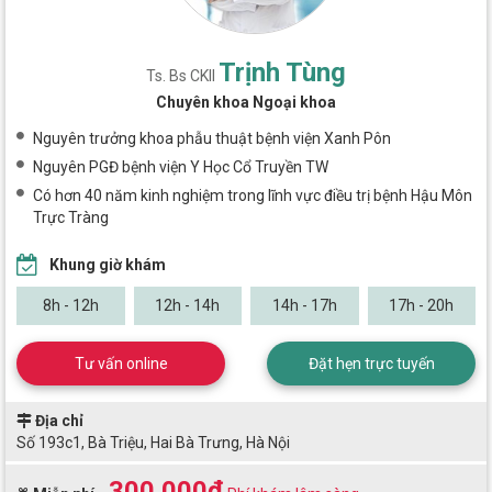
Trịnh Tùng
Ts. Bs CKII
Chuyên khoa Ngoại khoa
Nguyên trưởng khoa phẫu thuật bệnh viện Xanh Pôn
Nguyên PGĐ bệnh viện Y Học Cổ Truyền TW
Có hơn 40 năm kinh nghiệm trong lĩnh vực điều trị bệnh Hậu Môn
Trực Tràng
Khung giờ khám
8h - 12h
12h - 14h
14h - 17h
17h - 20h
Tư vấn online
Đặt hẹn trực tuyến
Địa chỉ
Số 193c1, Bà Triệu, Hai Bà Trưng, Hà Nội
300.000đ