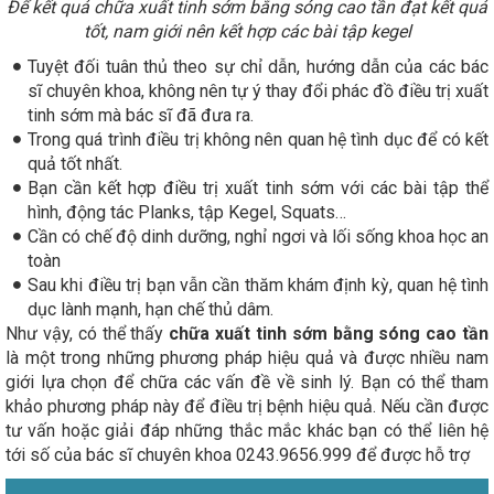
Để kết quả chữa xuất tinh sớm bằng sóng cao tần đạt kết quả
tốt, nam giới nên kết hợp các bài tập kegel
Tuyệt đối tuân thủ theo sự chỉ dẫn, hướng dẫn của các bác
sĩ chuyên khoa, không nên tự ý thay đổi phác đồ điều trị xuất
tinh sớm mà bác sĩ đã đưa ra.
Trong quá trình điều trị không nên quan hệ tình dục để có kết
quả tốt nhất.
Bạn cần kết hợp điều trị xuất tinh sớm với các bài tập thể
hình, động tác Planks, tập Kegel, Squats…
Cần có chế độ dinh dưỡng, nghỉ ngơi và lối sống khoa học an
toàn
Sau khi điều trị bạn vẫn cần thăm khám định kỳ, quan hệ tình
dục lành mạnh, hạn chế thủ dâm.
Như vậy, có thể thấy
chữa xuất tinh sớm bằng sóng cao tần
là một trong những phương pháp hiệu quả và được nhiều nam
giới lựa chọn để chữa các vấn đề về sinh lý. Bạn có thể tham
khảo phương pháp này để điều trị bệnh hiệu quả. Nếu cần được
tư vấn hoặc giải đáp những thắc mắc khác bạn có thể liên hệ
tới số của bác sĩ chuyên khoa 0243.9656.999 để được hỗ trợ