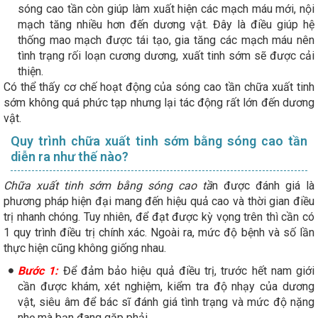
sóng cao tần còn giúp làm xuất hiện các mạch máu mới, nội
mạch tăng nhiều hơn đến dương vật. Đây là điều giúp hệ
thống mao mạch được tái tạo, gia tăng các mạch máu nên
tình trạng rối loạn cương dương, xuất tinh sớm sẽ được cải
thiện.
Có thể thấy cơ chế hoạt động của sóng cao tần chữa xuất tinh
sớm không quá phức tạp nhưng lại tác động rất lớn đến dương
vật.
Quy trình chữa xuất tinh sớm bằng sóng cao tần
diễn ra như thế nào?
Chữa xuất tinh sớm bằng sóng cao tầ
n được đánh giá là
phương pháp hiện đại mang đến hiệu quả cao và thời gian điều
trị nhanh chóng. Tuy nhiên, để đạt được kỳ vọng trên thì cần có
1 quy trình điều trị chính xác. Ngoài ra, mức độ bệnh và số lần
thực hiện cũng không giống nhau.
Bước 1:
Để đảm bảo hiệu quả điều trị, trước hết nam giới
cần được khám, xét nghiệm, kiểm tra độ nhạy của dương
vật, siêu âm để bác sĩ đánh giá tình trạng và mức độ nặng
nhẹ mà bạn đang gặp phải.