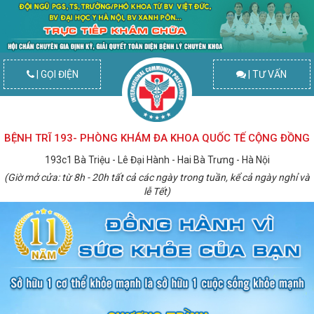
| GỌI ĐIỆN
| TƯ VẤN
BỆNH TRĨ 193- PHÒNG KHÁM ĐA KHOA QUỐC TẾ CỘNG ĐỒNG
193c1 Bà Triệu - Lê Đại Hành - Hai Bà Trưng - Hà Nội
(Giờ mở cửa: từ 8h - 20h tất cả các ngày trong tuần, kể cả ngày nghỉ và
lễ Tết)