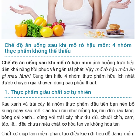
Chế độ ăn uống sau khi mổ rò hậu môn: 4 nhóm
thực phẩm không thể thiếu
Chế độ ăn uống sau khi mổ rò hậu môn
ảnh hưởng trực tiếp
đến khả năng hồi phục và ngăn tái phát. Vậy
mổ rò hậu môn ăn
gì mau lành?
Cùng tìm hiểu 4 nhóm thực phẩm hữu ích nhất
được chuyên gia khuyên dùng sau phẫu thuật:
1. Thực phẩm giàu chất xơ tự nhiên
Rau xanh và trái cây là nhóm thực phẩm đầu tiên bạn nên bổ
sung ngay sau mổ. Các loại rau như mồng tơi, rau dền, rau lang,
bông cải xanh… cùng với trái cây như đu đủ, chuối chín, cam,
táo, lê… đều chứa nhiều chất xơ hòa tan và không hòa tan.
Chất xơ giúp làm mềm phân, tạo điều kiện đi tiêu dễ dàng, giảm