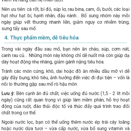
Nên ưu tiên: cà rốt, bí đỏ, súp lơ, rau bina, cam, ổi, bưởi, các loại
hạt như hạt bí, hạnh nhân, đậu nành… Bổ sung nhóm này mỗi
ngày giúp vết thương nhanh liền, giảm nguy cơ nhiễm trùng,
sưng tấy sau mổ.
4. Thực phẩm mềm, dễ tiêu hóa
Trong vài ngày đầu sau mổ, bạn nên ăn cháo, súp, cơm nát,
canh rau củ… Những món này không chỉ dễ nuốt mà còn giúp dạ
dày hoạt động nhẹ nhàng, giảm gánh nặng tiêu hóa.
Tránh các món cứng, khô, dai hoặc đồ ăn nhiều dầu mỡ vì dễ
gây đầy bụng, khó tiêu, ảnh hưởng đến việc đi đại tiện – vốn là
nỗi lo thường gặp sau mổ rò hậu môn.
Lưu ý:
Bên cạnh ăn đủ chất, việc uống đủ nước (1,5 - 2 lít mỗi
ngày) cũng rất quan trọng vì giúp làm mềm phân, hỗ trợ hoạt
động của ruột, đào thải độc tố và thúc đẩy quá trình trao đổi
chất trong cơ thể.
Ngoài nước lọc, bạn có thể uống thêm nước ép trái cây loãng
hoặc nước dừa tươi – vừa cấp nước, vừa bổ sung vitamin và