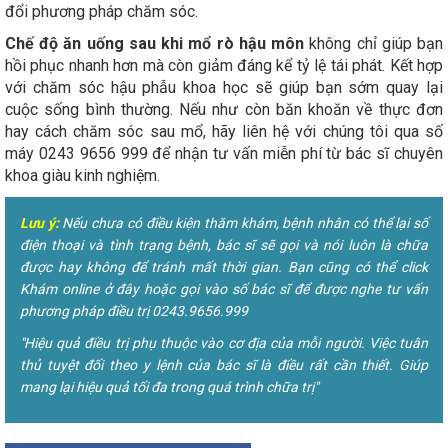
đổi phương pháp chăm sóc.
Chế độ ăn uống sau khi mổ rò hậu môn
không chỉ giúp bạn
hồi phục nhanh hơn mà còn giảm đáng kể tỷ lệ tái phát. Kết hợp
với chăm sóc hậu phẫu khoa học sẽ giúp bạn sớm quay lại
cuộc sống bình thường. Nếu như còn băn khoăn về thực đơn
hay cách chăm sóc sau mổ, hãy liên hệ với chúng tôi qua số
máy 0243 9656 999 để nhận tư vấn miễn phí từ bác sĩ chuyên
khoa giàu kinh nghiệm.
Lưu ý:
Nếu chưa có điều kiện thăm khám, bệnh nhân có thể lại số
điện thoại và tình trạng bệnh, bác sĩ sẽ gọi và nói luôn là chữa
được hay không để tránh mất thời gian. Bạn cũng có thể click
Khám online ở đây hoặc gọi vào số bác sĩ để được nghe tư vấn
phương pháp điều trị 0243.9656.999
"Hiệu quả điều trị phụ thuộc vào cơ địa của mỗi người. Việc tuân
thủ tuyệt đối theo y lệnh của bác sĩ là điều rất cần thiết. Giúp
mang lại hiệu quả tối đa trong quá trình chữa trị"