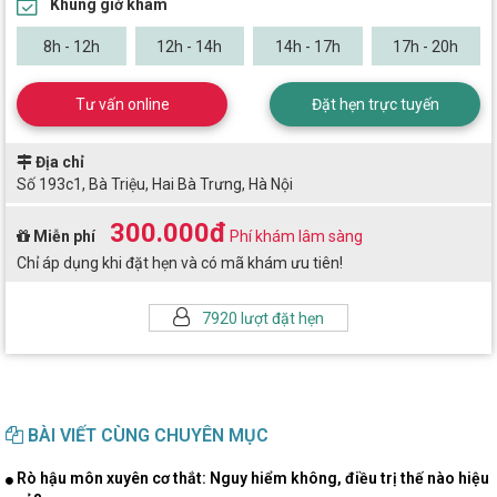
Khung giờ khám
8h - 12h
12h - 14h
14h - 17h
17h - 20h
Tư vấn online
Đặt hẹn trực tuyến
Địa chỉ
Số 193c1, Bà Triệu, Hai Bà Trưng, Hà Nội
300.000đ
Miễn phí
Phí khám lâm sàng
Chỉ áp dụng khi đặt hẹn và có mã khám ưu tiên!
7920 lượt đặt hẹn
BÀI VIẾT CÙNG CHUYÊN MỤC
Rò hậu môn xuyên cơ thắt: Nguy hiểm không, điều trị thế nào hiệu