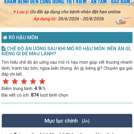
RÒ HẬU MÔN
CHẾ ĐỘ ĂN UỐNG SAU KHI MỔ RÒ HẬU MÔN: NÊN ĂN GÌ,
KIÊNG GÌ ĐỂ MAU LÀNH?
Tìm hiểu chế độ ăn uống sau mổ rò hậu môn giúp vết thương nhanh
lành, tránh táo bón, ngừa biến chứng. Ăn gì, kiêng gì? Chuyên gia giải
đáp chi tiết.
4.9
Điểm trung bình:
/5
874
Bài viết có ích:
lượt bình chọn
Mục lục chính
[Ẩn]