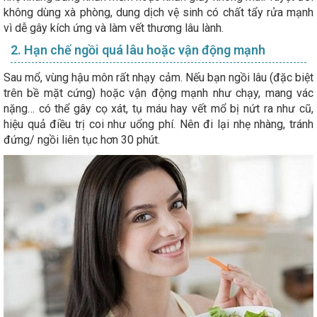
không dùng xà phòng, dung dịch vệ sinh có chất tẩy rửa mạnh
vì dễ gây kích ứng và làm vết thương lâu lành.
2. Hạn chế ngồi quá lâu hoặc vận động mạnh
Sau mổ, vùng hậu môn rất nhạy cảm. Nếu bạn ngồi lâu (đặc biệt
trên bề mặt cứng) hoặc vận động mạnh như chạy, mang vác
nặng… có thể gây cọ xát, tụ máu hay vết mổ bị nứt ra như cũ,
hiệu quả điều trị coi như uổng phí. Nên đi lại nhẹ nhàng, tránh
đứng/ ngồi liên tục hơn 30 phút.