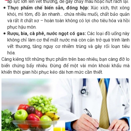
áp lực lớn lên vết thương, dễ gây chảy máu hoặc nứt rách lại.
Thực phẩm chế biến sẵn, đóng hộp:
Xúc xích, thịt xông
khói, mì tôm, đồ ăn nhanh... chứa nhiều muối, chất bảo quản
và rất ít chất xơ – hoàn toàn không có lợi cho tiêu hóa và hồi
phục hậu môn.
Rượu, bia, cà phê, nước ngọt có gas:
Các loại đồ uống này
không chỉ làm cơ thể mất nước mà còn cản trở quá trình lành
vết thương, tăng nguy cơ nhiễm trùng và gây rối loạn tiêu
hóa.
Càng kiêng tốt những thực phẩm trên bao nhiêu, bạn càng đỡ lo
biến chứng bấy nhiêu. Đừng để một vài món khoái khẩu mà
khiến thời gian hồi phục kéo dài hơn mức cần thiết.