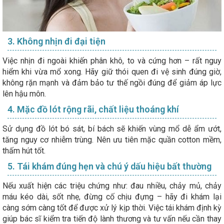
3. Không nhịn đi đại tiện
Việc nhịn đi ngoài khiến phân khô, to và cứng hơn – rất nguy
hiểm khi vừa mổ xong. Hãy giữ thói quen đi vệ sinh đúng giờ,
không rặn mạnh và đảm bảo tư thế ngồi đúng để giảm áp lực
lên hậu môn.
4. Mặc đồ lót rộng rãi, chất liệu thoáng khí
Sử dụng đồ lót bó sát, bí bách sẽ khiến vùng mổ dễ ẩm ướt,
tăng nguy cơ nhiễm trùng. Nên ưu tiên mặc quần cotton mềm,
thấm hút tốt.
5. Tái khám đúng hẹn và chú ý dấu hiệu bất thường
Nếu xuất hiện các triệu chứng như: đau nhiều, chảy mủ, chảy
máu kéo dài, sốt nhẹ, đừng cố chịu đựng – hãy đi khám lại
càng sớm càng tốt để được xử lý kịp thời. Việc tái khám định kỳ
giúp bác sĩ kiểm tra tiến độ lành thương và tư vấn nếu cần thay