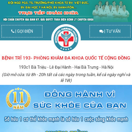
| GỌI ĐIỆN
| TƯ VẤN
BỆNH TRĨ 193- PHÒNG KHÁM ĐA KHOA QUỐC TẾ CỘNG ĐỒNG
193c1 Bà Triệu - Lê Đại Hành - Hai Bà Trưng - Hà Nội
(Giờ mở cửa: từ 8h - 20h tất cả các ngày trong tuần, kể cả ngày nghỉ và
lễ Tết)