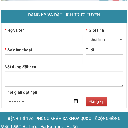
ĐĂNG KÝ VÀ ĐẶT LỊCH TRỰC TUYẾN
*
Họ và tên
*
Giới tính
*
Số điện thoại
Tuổi
Nội dung đặt hẹn
Thời gian đặt hẹn
Đăng ký
BỆNH TRĨ 193- PHÒNG KHÁM ĐA KHOA QUỐC TẾ CỘNG ĐỒNG
Số 193C1 Bà Triệu - Hai Bà Trưng - Hà Nội