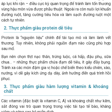
áp lực khi rặn – điều cực kỳ quan trọng để tránh làm tổn thương
vùng hậu môn vừa được phẫu thuật. Ngoài ra còn nuôi lợi khuẩn
đường ruột, tăng cường tiêu hóa và làm sạch đường ruột một
cách tự nhiên.
2. Thực phẩm giàu protein dễ tiêu
Protein là “nguyên liệu” chính để tái tạo mô và làm lành vết
thương. Tuy nhiên, không phải nguồn đạm nào cũng phù hợp
sau mổ.
Bạn nên chọn thịt nạc thăn, trứng luộc, cá hấp, đậu phụ, sữa
chua… – những thực phẩm chứa đạm dễ tiêu, ít gây đầy bụng.
Tránh xa các món đậm gia vị hoặc chế biến theo kiểu chiên, xào,
nướng, vì dễ gây kích ứng dạ dày, ảnh hưởng đến quá trình hồi
phục.
3. Thực phẩm giàu hàm lượng vitamin & khoáng
chất
Các vitamin (đặc biệt là vitamin C, A) và khoáng chất như kẽm,
sắt đóng vai trò quan trọng trong việc tái tạo tế bào, kháng
viêm và nâng cao hệ miễn dịch.