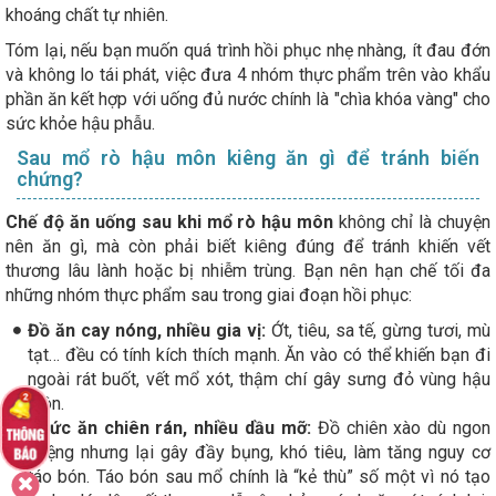
khoáng chất tự nhiên.
Tóm lại, nếu bạn muốn quá trình hồi phục nhẹ nhàng, ít đau đớn
và không lo tái phát, việc đưa 4 nhóm thực phẩm trên vào khẩu
phần ăn kết hợp với uống đủ nước chính là "chìa khóa vàng" cho
sức khỏe hậu phẫu.
Sau mổ rò hậu môn kiêng ăn gì để tránh biến
chứng?
Chế độ ăn uống sau khi mổ rò hậu môn
không chỉ là chuyện
nên ăn gì, mà còn phải biết kiêng đúng để tránh khiến vết
thương lâu lành hoặc bị nhiễm trùng. Bạn nên hạn chế tối đa
những nhóm thực phẩm sau trong giai đoạn hồi phục:
Đồ ăn cay nóng, nhiều gia vị:
Ớt, tiêu, sa tế, gừng tươi, mù
tạt… đều có tính kích thích mạnh. Ăn vào có thể khiến bạn đi
ngoài rát buốt, vết mổ xót, thậm chí gây sưng đỏ vùng hậu
môn.
Thức ăn chiên rán, nhiều dầu mỡ:
Đồ chiên xào dù ngon
miệng nhưng lại gây đầy bụng, khó tiêu, làm tăng nguy cơ
táo bón. Táo bón sau mổ chính là “kẻ thù” số một vì nó tạo