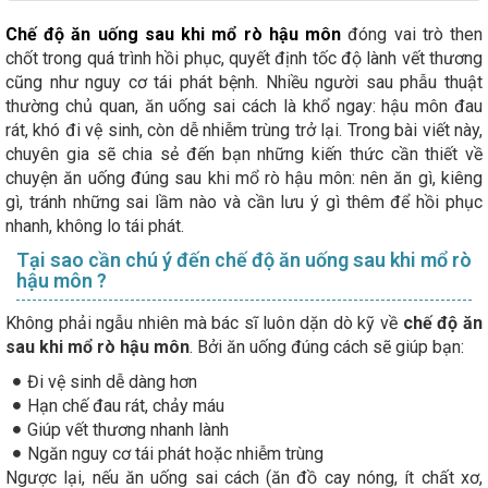
Chế độ ăn uống sau khi mổ rò hậu môn
đóng vai trò then
chốt trong quá trình hồi phục, quyết định tốc độ lành vết thương
cũng như nguy cơ tái phát bệnh. Nhiều người sau phẫu thuật
thường chủ quan, ăn uống sai cách là khổ ngay: hậu môn đau
rát, khó đi vệ sinh, còn dễ nhiễm trùng trở lại. Trong bài viết này,
chuyên gia sẽ chia sẻ đến bạn những kiến thức cần thiết về
chuyện ăn uống đúng sau khi mổ rò hậu môn: nên ăn gì, kiêng
gì, tránh những sai lầm nào và cần lưu ý gì thêm để hồi phục
nhanh, không lo tái phát.
Tại sao cần chú ý đến chế độ ăn uống sau khi mổ rò
hậu môn ?
Không phải ngẫu nhiên mà bác sĩ luôn dặn dò kỹ về
chế độ ăn
sau khi mổ rò hậu môn
. Bởi ăn uống đúng cách sẽ giúp bạn:
Đi vệ sinh dễ dàng hơn
Hạn chế đau rát, chảy máu
Giúp vết thương nhanh lành
Ngăn nguy cơ tái phát hoặc nhiễm trùng
Ngược lại, nếu ăn uống sai cách (ăn đồ cay nóng, ít chất xơ,