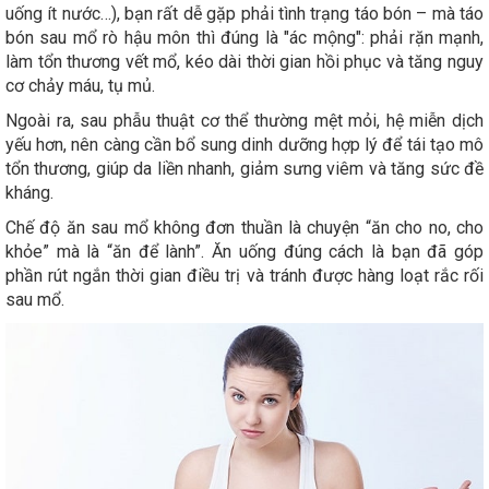
uống ít nước…), bạn rất dễ gặp phải tình trạng táo bón – mà táo
bón sau mổ rò hậu môn thì đúng là "ác mộng": phải rặn mạnh,
làm tổn thương vết mổ, kéo dài thời gian hồi phục và tăng nguy
cơ chảy máu, tụ mủ.
Ngoài ra, sau phẫu thuật cơ thể thường mệt mỏi, hệ miễn dịch
yếu hơn, nên càng cần bổ sung dinh dưỡng hợp lý để tái tạo mô
tổn thương, giúp da liền nhanh, giảm sưng viêm và tăng sức đề
kháng.
Chế độ ăn sau mổ không đơn thuần là chuyện “ăn cho no, cho
khỏe” mà là “ăn để lành”. Ăn uống đúng cách là bạn đã góp
phần rút ngắn thời gian điều trị và tránh được hàng loạt rắc rối
sau mổ.