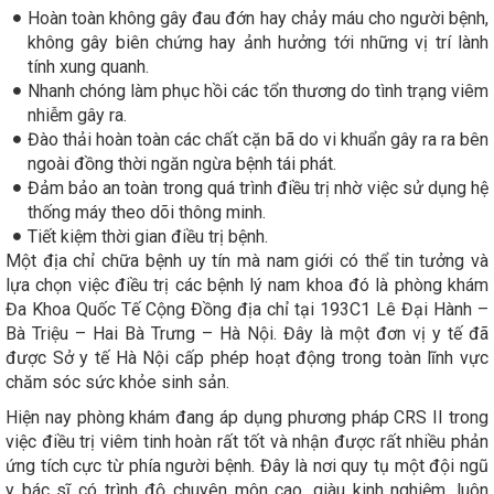
Hoàn toàn không gây đau đớn hay chảy máu cho người bệnh,
không gây biên chứng hay ảnh hưởng tới những vị trí lành
tính xung quanh.
Nhanh chóng làm phục hồi các tổn thương do tình trạng viêm
nhiễm gây ra.
Đào thải hoàn toàn các chất cặn bã do vi khuẩn gây ra ra bên
ngoài đồng thời ngăn ngừa bệnh tái phát.
Đảm bảo an toàn trong quá trình điều trị nhờ việc sử dụng hệ
thống máy theo dõi thông minh.
Tiết kiệm thời gian điều trị bệnh.
Một địa chỉ chữa bệnh uy tín mà nam giới có thể tin tưởng và
lựa chọn việc điều trị các bệnh lý nam khoa đó là phòng khám
Đa Khoa Quốc Tế Cộng Đồng địa chỉ tại 193C1 Lê Đại Hành –
Bà Triệu – Hai Bà Trưng – Hà Nội. Đây là một đơn vị y tế đã
được Sở y tế Hà Nội cấp phép hoạt động trong toàn lĩnh vực
chăm sóc sức khỏe sinh sản.
Hiện nay phòng khám đang áp dụng phương pháp CRS II trong
việc điều trị viêm tinh hoàn rất tốt và nhận được rất nhiều phản
ứng tích cực từ phía người bệnh. Đây là nơi quy tụ một đội ngũ
y bác sĩ có trình độ chuyên môn cao, giàu kinh nghiệm, luôn