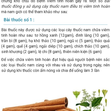
chứng khó chịu do bệnh viêm tinh hoàn gây ra. Một số
bài
thuốc đông y sử dụng cây thuốc nam điều trị viêm tinh hoàn
mà nam giới có thể tham khảo như sau:
Bài thuốc số 1 :
Bài thuốc này được sử dụng các loại cây thuốc nam chữa viêm
tinh hoàn như sau: tơ hồng xanh (12gam), đinh lăng (10 gam),
trần bì (8 gam), hạ khô thảo (10 gam), ngũ vị (5 gam), thảo quả
(4 gam), quế (4 gam), ngải diêp (10 gam), chích thảo (10 gam),
sinh khương (2 gam), lệ chi (8 gam), thiên niên kiện (6 gam).
Để việc chữa viêm tinh hoàn đạt hiệu quả người bệnh nên sắc
các loại thuốc nam cùng với nhau và sử dụng trong ngày, nên
sử dụng khi thuốc còn ấm nóng và chia để uống làm 3 lần