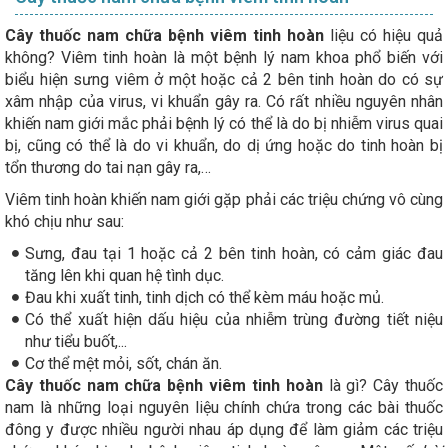
Cây thuốc nam chữa bệnh viêm tinh hoàn
liệu có hiệu quả
không? Viêm tinh hoàn là một bệnh lý nam khoa phổ biến với
biểu hiện sưng viêm ở một hoặc cả 2 bên tinh hoàn do có sự
xâm nhập của virus, vi khuẩn gây ra. Có rất nhiều nguyên nhân
khiến nam giới mắc phải bệnh lý có thể là do bị nhiễm virus quai
bị, cũng có thể là do vi khuẩn, do dị ứng hoặc do tinh hoàn bị
tổn thương do tai nạn gây ra,…
Viêm tinh hoàn khiến nam giới gặp phải các triệu chứng vô cùng
khó chịu như sau:
Sưng, đau tại 1 hoặc cả 2 bên tinh hoàn, có cảm giác đau
tăng lên khi quan hệ tình dục.
Đau khi xuất tinh, tinh dịch có thể kèm máu hoặc mủ.
Có thể xuất hiện dấu hiệu của nhiễm trùng đường tiết niệu
như tiểu buốt,...
Cơ thể mệt mỏi, sốt, chán ăn.
Cây thuốc nam chữa bệnh viêm tinh hoàn
là gì? Cây thuốc
nam là những loại nguyên liệu chính chứa trong các bài thuốc
đông y được nhiều người nhau áp dụng để làm giảm các triệu