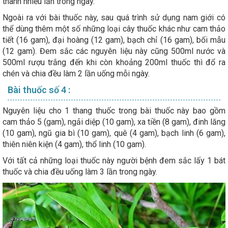
thành nhiều lần trong ngày.
Ngoài ra với bài thuốc này, sau quá trình sử dụng nam giới có
thể dùng thêm một số những loại cây thuốc khác như cam thảo
tiết (16 gam), đại hoàng (12 gam), bạch chỉ (16 gam), bối mẫu
(12 gam). Đem sắc các nguyên liệu này cũng 500ml nước và
500ml rượu trắng đến khi còn khoảng 200ml thuốc thì đổ ra
chén và chia đều làm 2 lần uống mỗi ngày.
Bài thuốc số 4 :
Nguyên liệu cho 1 thang thuốc trong bài thuốc này bao gồm
cam thảo 5 (gam), ngải diệp (10 gam), xa tiền (8 gam), đinh lăng
(10 gam), ngũ gia bì (10 gam), quê (4 gam), bạch linh (6 gam),
thiên niên kiện (4 gam), thổ linh (10 gam).
Với tất cả những loại thuốc này người bệnh đem sắc lấy 1 bát
thuốc và chia đều uống làm 3 lần trong ngày.