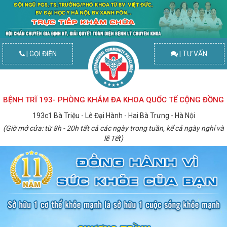
| GỌI ĐIỆN
| TƯ VẤN
BỆNH TRĨ 193- PHÒNG KHÁM ĐA KHOA QUỐC TẾ CỘNG ĐỒNG
193c1 Bà Triệu - Lê Đại Hành - Hai Bà Trưng - Hà Nội
(Giờ mở cửa: từ 8h - 20h tất cả các ngày trong tuần, kể cả ngày nghỉ và
lễ Tết)