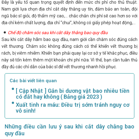
Đây là yếu tố quan trọng quyết định đến mức chi phí cho thủ thuật.
Nam giới lựa chọn địa chỉ cắt dây thắng uy tín, đảm bảo an toàn, đội
ngũ bác sĩ giỏi, độ thẩm mỹ cao,... chắc chắn chi phí sẽ cao hơn so với
địa chỉ kém chất lượng, địa chỉ “chui”, không có giấy phép hoạt động,...
Chế độ chăm sóc sau khi cắt dây thắng bao quy đầu
Sau khi cắt dây hãm bao quy đầu, nam giới cần chăm sóc đúng cách
vết thương. Chăm sóc không đúng cách có thể khiến vết thương bị
rách, bị viêm nhiễm. Khiến bạn phải quay lại cơ sở y tế khắc phục, điều
này sẽ tốn kém thêm một khoản chi phí nữa. Vì thế, bạn cần tuân thủ
đầy đủ các chỉ dẫn của bác sĩ để vết thương nhanh hồi phục.
Các bài viết liên quan
[ Cập Nhật ] Gắn bi dương vật bao nhiêu tiền
có đắt hay không ( Bảng giá 2023 )
Xuất tinh ra máu: Điều trị sớm tránh nguy cơ
vô sinh!
Những điều cần lưu ý sau khi cắt dây chằng bao
quy đầu