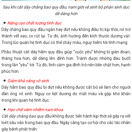
Sau khi cắt dây chằng bao quy đầu, nam giới vệ sinh bộ phận sinh dục
dễ dàng hơn
Nâng cao chất lượng tình dục
Dây chằng bao quy đầu ngắn hay đứt nếu không điều trị kịp thời, nó trở
thành vết sẹo, co rút lại. Từ đó, ảnh hưởng đến kích thước dương vật.
Trong lúc quan hệ tình dục có thể chảy máu, nguy hiểm tới tính mạng.
Phẫu thuật cắt dây hãm quy đầu giúp “cuộc yêu” không bị gián đoạn,
thăng hoa hơn, dễ dàng lên đỉnh hơn. Tránh được những đau buốt
trong lần “yêu” tới. Từ đó, tình cảm gia đình trở nên bền chặt hơn, hạnh
phúc hơn.
Giảm khả năng vô sinh
Dây hãm bao quy đầu bị đứt nếu không được cắt bỏ sẽ làm cho người
đàn ông vô sinh. Nguy cơ liệt dương do mất máu và gặp khó khăn
trong khi quan hệ tình dục.
Hạn chế viêm nhiễm nam khoa
Cắt dây chằng bao quy đầu
không được tiến hành kịp thời sẽ gây ra vết
loét sâu vào trong bao quy đầu. Ngày càng tạo cơ hội cho các tác nhân
gây bệnh phát triển.