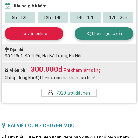
Khung giờ khám
8h - 12h
12h - 14h
14h - 17h
17h - 20h
Tư vấn online
Đặt hẹn trực tuyến
Địa chỉ
Số 193c1, Bà Triệu, Hai Bà Trưng, Hà Nội
300.000đ
Miễn phí
Phí khám lâm sàng
Chỉ áp dụng khi đặt hẹn và có mã khám ưu tiên!
7920 lượt đặt hẹn
BÀI VIẾT CÙNG CHUYÊN MỤC
[ Tìm hiểu ] 10+ nguyên nhân viêm bao quy đầu phổ biến ở nam