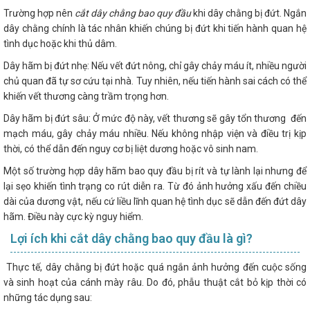
Trường hợp nên
cắt dây chằng bao quy đầu
khi dây chằng bị đứt. Ngắn
dây chằng chính là tác nhân khiến chúng bị đứt khi tiến hành quan hệ
tình dục hoặc khi thủ dâm.
Dây hãm bị đứt nhẹ: Nếu vết đứt nông, chỉ gây chảy máu ít, nhiều người
chủ quan đã tự sơ cứu tại nhà. Tuy nhiên, nếu tiến hành sai cách có thể
khiến vết thương càng trầm trọng hơn.
Dây hãm bị đứt sâu: Ở mức độ này, vết thương sẽ gây tổn thương đến
mạch máu, gây chảy máu nhiều. Nếu không nhập viện và điều trị kịp
thời, có thể dẫn đến nguy cơ bị liệt dương hoặc vô sinh nam.
Một số trường hợp dây hãm bao quy đầu bị rít và tự lành lại nhưng để
lại sẹo khiến tình trạng co rút diễn ra. Từ đó ảnh hưởng xấu đến chiều
dài của dương vật, nếu cứ liều lĩnh quan hệ tình dục sẽ dẫn đến đứt dây
hãm. Điều này cực kỳ nguy hiểm.
Lợi ích khi cắt dây chằng bao quy đầu là gì?
Thực tế, dây chằng bị đứt hoặc quá ngắn ảnh hưởng đến cuộc sống
và sinh hoạt của cánh mày râu. Do đó, phẫu thuật cắt bỏ kịp thời có
những tác dụng sau: