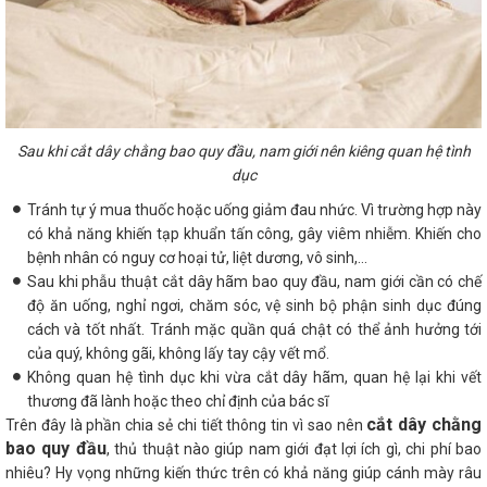
Sau khi cắt dây chằng bao quy đầu, nam giới nên kiêng quan hệ tình
dục
Tránh tự ý mua thuốc hoặc uống giảm đau nhức. Vì trường hợp này
có khả năng khiến tạp khuẩn tấn công, gây viêm nhiễm. Khiến cho
bệnh nhân có nguy cơ hoại tử, liệt dương, vô sinh,...
Sau khi phẫu thuật cắt dây hãm bao quy đầu, nam giới cần có chế
độ ăn uống, nghỉ ngơi, chăm sóc, vệ sinh bộ phận sinh dục đúng
cách và tốt nhất. Tránh mặc quần quá chật có thể ảnh hưởng tới
của quý, không gãi, không lấy tay cậy vết mổ.
Không quan hệ tình dục khi vừa cắt dây hãm, quan hệ lại khi vết
thương đã lành hoặc theo chỉ định của bác sĩ
cắt dây chằng
Trên đây là phần chia sẻ chi tiết thông tin vì sao nên
bao quy đầu
, thủ thuật nào giúp nam giới đạt lợi ích gì, chi phí bao
nhiêu? Hy vọng những kiến thức trên có khả năng giúp cánh mày râu