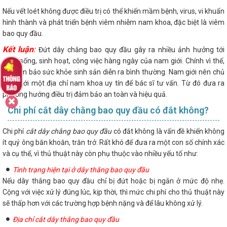
Nếu vết loét không được điều trị có thể khiến mầm bệnh, virus, vi khuẩn
hình thành và phát triển bệnh viêm nhiễm nam khoa, đặc biệt là viêm
bao quy đầu.
Kết luận
:
Đứt dây chằng bao quy đầu gây ra nhiều ảnh hưởng tới
cuộc sống, sinh hoạt, công việc hàng ngày của nam giới. Chính vì thế,
để đảm bảo sức khỏe sinh sản diễn ra bình thường. Nam giới nên chủ
động tới một địa chỉ nam khoa uy tín để bác sĩ tư vấn. Từ đó đưa ra
phương hướng điều trị đảm bảo an toàn và hiệu quả.
Chi phí cắt dây chằng bao quy đầu có đắt không?
Chi phí
cắt dây chằng bao quy đầu
có đắt không là vấn đề khiến không
ít quý ông băn khoăn, trăn trở. Rất khó để đưa ra một con số chính xác
và cụ thể, vì thủ thuật này còn phụ thuộc vào nhiều yếu tố như:
Tình trạng hiện tại ở dây thắng bao quy đầu
Nếu dây thắng bao quy đầu chỉ bị đứt hoặc bị ngắn ở mức độ nhẹ.
Cộng với việc xử lý đúng lúc, kịp thời, thì mức chi phí cho thủ thuật này
sẽ thấp hơn với các trường hợp bệnh nặng và để lâu không xử lý.
Địa chỉ cắt dây thắng bao quy đầu