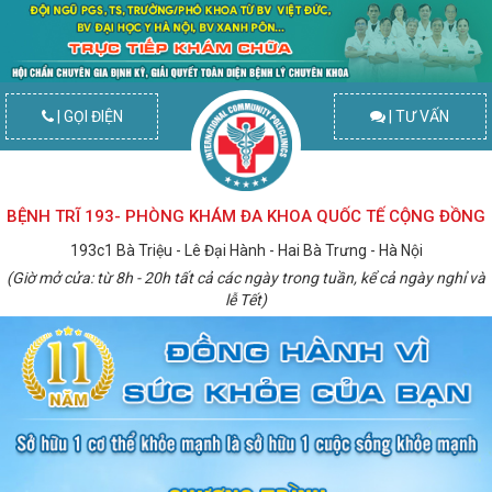
| GỌI ĐIỆN
| TƯ VẤN
BỆNH TRĨ 193- PHÒNG KHÁM ĐA KHOA QUỐC TẾ CỘNG ĐỒNG
193c1 Bà Triệu - Lê Đại Hành - Hai Bà Trưng - Hà Nội
(Giờ mở cửa: từ 8h - 20h tất cả các ngày trong tuần, kể cả ngày nghỉ và
lễ Tết)