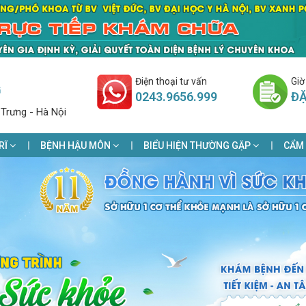
Điện thoại tư vấn
Giờ
G
0243.9656.999
ĐẶ
 Trưng - Hà Nội
RĨ
BỆNH HẬU MÔN
BIỂU HIỆN THƯỜNG GẶP
CẨM