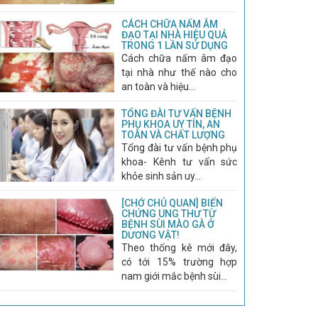
CÁCH CHỮA NẤM ÂM
ĐẠO TẠI NHÀ HIỆU QUẢ
TRONG 1 LẦN SỬ DỤNG
Cách chữa nấm âm đạo
tại nhà như thế nào cho
an toàn và hiệu...
TỔNG ĐÀI TƯ VẤN BỆNH
PHỤ KHOA UY TÍN, AN
TOÀN VÀ CHẤT LƯỢNG
Tổng đài tư vấn bệnh phụ
khoa- Kênh tư vấn sức
khỏe sinh sản uy...
[CHỚ CHỦ QUAN] BIẾN
CHỨNG UNG THƯ TỪ
BỆNH SÙI MÀO GÀ Ở
DƯƠNG VẬT!
Theo thống kê mới đây,
có tới 15% trường hợp
nam giới mắc bệnh sùi...