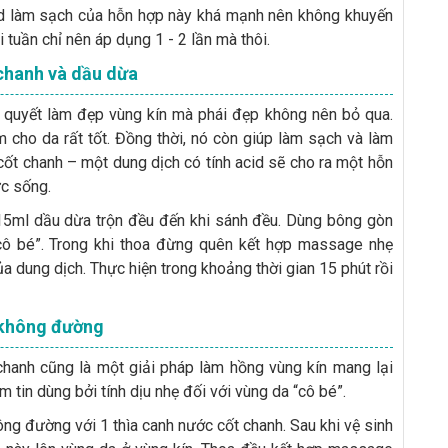
cid làm sạch của hỗn hợp này khá mạnh nên không khuyến
tuần chỉ nên áp dụng 1 - 2 lần mà thôi.
 chanh và dầu dừa
 quyết làm đẹp vùng kín mà phái đẹp không nên bỏ qua.
ho da rất tốt. Đồng thời, nó còn giúp làm sạch và làm
cốt chanh – một dung dịch có tính acid sẽ cho ra một hỗn
c sống.
15ml dầu dừa trộn đều đến khi sánh đều. Dùng bông gòn
cô bé”. Trong khi thoa đừng quên kết hợp massage nhẹ
 dung dịch. Thực hiện trong khoảng thời gian 15 phút rồi
 không đường
hanh cũng là một giải pháp làm hồng vùng kín mang lại
m tin dùng bởi tính dịu nhẹ đối với vùng da “cô bé”.
ông đường với 1 thìa canh nước cốt chanh. Sau khi vệ sinh