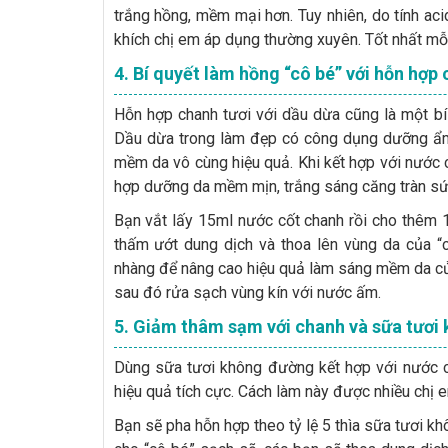
trắng hồng, mềm mại hơn. Tuy nhiên, do tính a
khích chị em áp dụng thường xuyên. Tốt nhất mỗi 
4. Bí quyết làm hồng “cô bé” với hỗn hợp
Hỗn hợp chanh tươi với dầu dừa cũng là một bí
Dầu dừa trong làm đẹp có công dụng dưỡng ẩm c
mềm da vô cùng hiệu quả. Khi kết hợp với nước 
hợp dưỡng da mềm mịn, trắng sáng căng tràn sứ
Bạn vắt lấy 15ml nước cốt chanh rồi cho thêm 
thấm ướt dung dịch và thoa lên vùng da của “
nhàng để nâng cao hiệu quả làm sáng mềm da của
sau đó rửa sạch vùng kín với nước ấm.
5. Giảm thâm sạm với chanh và sữa tươi
Dùng sữa tươi không đường kết hợp với nước c
hiệu quả tích cực. Cách làm này được nhiều chị e
Bạn sẽ pha hỗn hợp theo tỷ lệ 5 thìa sữa tươi kh