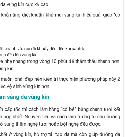
 da vùng kín cực kỳ cao.
khả năng diệt khuẩn, khử mùi vùng kín hiệu quả, giúp “cô
 chanh vừa có rồi khuấy đều đến khi sánh lại.
oa đều lên vùng kín.
ge nhẹ nhàng trong vòng 10 phút để thẩm thấu nhanh hơn.
ng kín.
muốn, phái đẹp nên kiên trì thực hiện phương pháp này 2
iệc vệ sinh vùng kín hơn.
làm sáng da vùng kín
n cấp tốc thì cách làm hồng “cô bé” bằng chanh tươi kết
ch hợp nhất. Nguyên liệu và cách làm tương tự như hướng
 bổ sung thêm nghệ tươi hoặc bột nghệ đều được.
chết ở vùng kín, hỗ trợ tái tạo da mà còn giúp dưỡng da