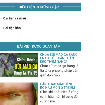
BIỂU HIỆN THƯỜNG GẶP
Đại tiện ra máu
Đại tiện khó
BÀI VIẾT ĐƯỢC QUAN TÂM
CHỮA SÙI MÀO GÀ BẰNG
LÁ TÍA TÔ – CẨN THẬN
KẺO THÊM NẶNG!
Chữa sùi mào gà bằng lá
tía tô là phương pháp dân
gian đơn giản,...
CẢNH BÁO MẮC BỆNH
RÒ HẬU MÔN Ở TRẺ EM
Ở bé, khi phát hiện ở vùng
cạnh hậu môn bị sưng đỏ,
cương mủ...