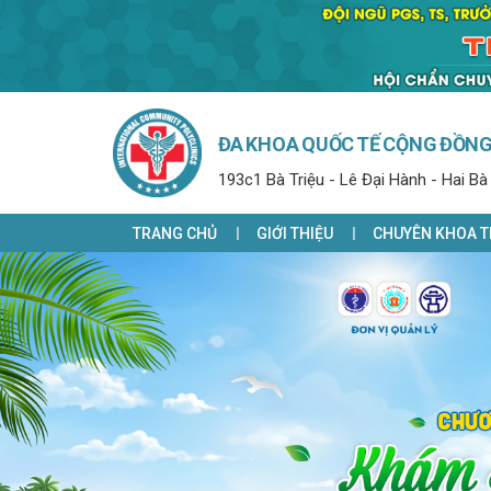
ĐA KHOA QUỐC TẾ CỘNG ĐỒN
193c1 Bà Triệu - Lê Đại Hành - Hai Bà
TRANG CHỦ
GIỚI THIỆU
CHUYÊN KHOA T