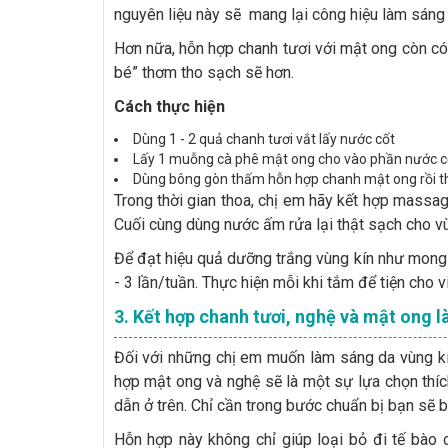
nguyên liệu này sẽ mang lại công hiệu làm sáng
Hơn nữa, hỗn hợp chanh tươi với mật ong còn có 
bé” thơm tho sạch sẽ hơn.
Cách thực hiện
Dùng 1 - 2 quả chanh tươi vắt lấy nước cốt
Lấy 1 muỗng cà phê mật ong cho vào phần nước cốt
Dùng bông gòn thấm hỗn hợp chanh mật ong rồi th
Trong thời gian thoa, chị em hãy kết hợp massa
Cuối cùng dùng nước ấm rửa lại thật sạch cho vù
Để đạt hiệu quả dưỡng trắng vùng kín như mong 
- 3 lần/tuần. Thực hiện mỗi khi tắm để tiện cho v
3. Kết hợp chanh tươi, nghệ và mật ong 
Đối với những chị em muốn làm sáng da vùng kí
hợp mật ong và nghệ sẽ là một sự lựa chọn thí
dẫn ở trên. Chỉ cần trong bước chuẩn bị bạn sẽ
Hỗn hợp này không chỉ giúp loại bỏ đi tế bào 