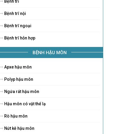
Bệnh trĩ
Bệnh trĩ nội
Bệnh trĩ ngoại
Bệnh trĩ hỗn hợp
BỆNH HẬU MÔN
Apxe hậu môn
Polyp hậu môn
Ngứa rát hậu môn
Hậu môn có vật thể lạ
Rò hậu môn
Nứt kẽ hậu môn