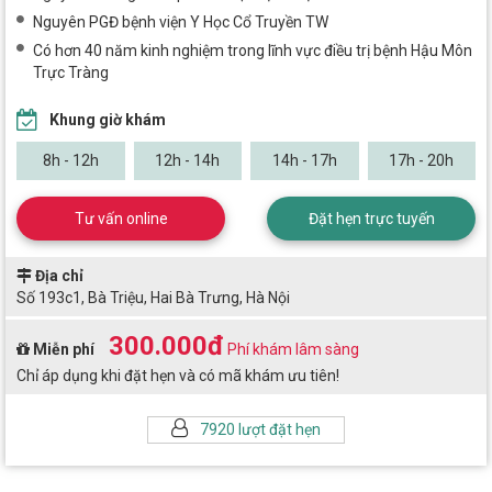
Nguyên PGĐ bệnh viện Y Học Cổ Truyền TW
Có hơn 40 năm kinh nghiệm trong lĩnh vực điều trị bệnh Hậu Môn
Trực Tràng
Khung giờ khám
8h - 12h
12h - 14h
14h - 17h
17h - 20h
Tư vấn online
Đặt hẹn trực tuyến
Địa chỉ
Số 193c1, Bà Triệu, Hai Bà Trưng, Hà Nội
300.000đ
Miễn phí
Phí khám lâm sàng
Chỉ áp dụng khi đặt hẹn và có mã khám ưu tiên!
7920 lượt đặt hẹn