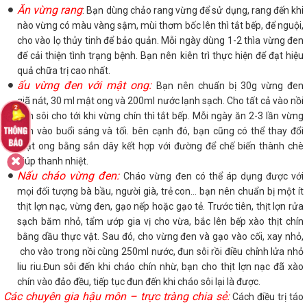
Ăn vừng rang
: Bạn dùng chảo rang vừng để sử dụng, rang đến khi
nào vừng có màu vàng sậm, mùi thơm bốc lên thì tắt bếp, để nguội,
cho vào lọ thủy tinh để bảo quản. Mỗi ngày dùng 1-2 thìa vừng đen
để cải thiện tình trạng bệnh. Bạn nên kiên trì thực hiện để đạt hiệu
quả chữa trị cao nhất.
ấu vừng đen với mật ong:
Bạn nên chuẩn bị 30g vừng đen
giã nát, 30 ml mật ong và 200ml nước lạnh sạch. Cho tất cả vào nồi
đun sôi cho tới khi vừng chín thì tắt bếp. Mỗi ngày ăn 2-3 lần vừng
đen vào buổi sáng và tối. bên cạnh đó, bạn cũng có thể thay đổi
mật ong bằng sắn dây kết hợp với đường để chế biến thành chè
giúp thanh nhiệt.
Nấu cháo vừng đen:
Cháo vừng đen có thể áp dụng được với
mọi đối tượng bà bầu, người già, trẻ con… bạn nên chuẩn bị một ít
thịt lợn nạc, vừng đen, gạo nếp hoặc gạo tẻ. Trước tiên, thịt lợn rửa
sạch băm nhỏ, tẩm ướp gia vị cho vừa, bắc lên bếp xào thịt chín
bằng dầu thực vật. Sau đó, cho vừng đen và gạo vào cối, xay nhỏ,
cho vào trong nồi cùng 250ml nước, đun sôi rồi điều chỉnh lửa nhỏ
liu riu.Đun sôi đến khi cháo chín nhừ, bạn cho thịt lợn nạc đã xào
chín vào đảo đều, tiếp tục đun đến khi cháo sôi lại là được.
Các chuyên gia hậu môn – trực tràng chia sẻ:
Cách điều trị táo