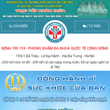
| GỌI ĐIỆN
| TƯ VẤN
BỆNH TRĨ 193- PHÒNG KHÁM ĐA KHOA QUỐC TẾ CỘNG ĐỒNG
193c1 Bà Triệu - Lê Đại Hành - Hai Bà Trưng - Hà Nội
(Giờ mở cửa: từ 8h - 20h tất cả các ngày trong tuần, kể cả ngày nghỉ và
lễ Tết)