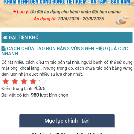
ĐẠI TIỆN KHÓ
CÁCH CHỮA TÁO BÓN BẰNG VỪNG ĐEN HIỆU QUẢ CỰC
NHANH
Có rát nhiều cách điều trị táo bón tại nhà, người bệnh có thể sử dụng
mật ong, khoai lang… nhưng trong đó, cách chữa táo bón bằng vừng
đen luôn nhận được nhiều sự lựa chọn nhất.
4.3
Điểm trung bình:
/5
980
Bài viết có ích:
lượt bình chọn
Mục lục chính
[Ẩn]