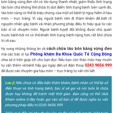
bón bằng vừng đen chỉ có tác dụng thanh nhiệt, giảm thiểu tình trạng
táo bón chứ không thể chữa trị dứt điểm tình trạng bệnh. bên cạnh đó,
táo bón cũng có thể là triệu chứng của một số bệnh lý nguy hiểm ở hậu
môn – trực tràng. Vì vậy, người bệnh nên đi thăm khám để biết rõ
nguyên nhân gây bệnh và nhận phương pháp điều trị hiệu quả từ các
bác sĩ có chuyên môn. Người bệnh tuyệt đối không được chủ quan
trước bệnh bởi nó có thể khiến tình trạng bệnh nặng hơn, rất khó chữa
trị về sau.
cách chữa táo bón bằng vừng đen
Hy vọng những thông tin về
Phòng khám Đa Khoa Quốc Tế Cộng Đồng
mà các bác sĩ tại
chia sẻ ở trên giúp ích cho bạn đọc. Nếu bạn còn thắc mắc hay muốn
0243.9656.999
tư vấn thêm về bệnh hãy gọi ngay đến số điện thoại
để được các chuyên gia hậu môn – trực tràng tư vấn chi tiết.
Lưu ý:
Nếu chưa có điều kiện thăm khám, bệnh nhân có thể lại số
điện thoại và tình trạng bệnh, bác sĩ sẽ gọi và nói luôn là chữa
được hay không để tránh mất thời gian. Bạn cũng có thể click
Khám online ở đây hoặc gọi vào số bác sĩ để được nghe tư vấn
phương pháp điều trị 0243.9656.999
"Hiệu quả điều trị phụ thuộc vào cơ địa của mỗi người. Việc tuân