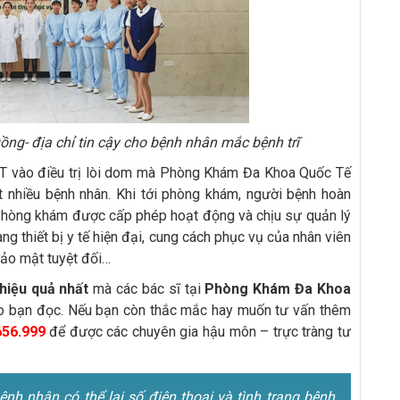
- địa chỉ tin cậy cho bệnh nhân mắc bệnh trĩ
CPT vào điều trị lòi dom mà Phòng Khám Đa Khoa Quốc Tế
 nhiều bệnh nhân. Khi tới phòng khám, người bệnh hoàn
: Phòng khám được cấp phép hoạt động và chịu sự quản lý
ng thiết bị y tế hiện đại, cung cách phục vụ của nhân viên
bảo mật tuyệt đối…
hiệu quả nhất
mà các bác sĩ tại
Phòng Khám Đa Khoa
cho bạn đọc. Nếu bạn còn thắc mắc hay muốn tư vấn thêm
656.999
để được các chuyên gia hậu môn – trực tràng tư
h nhân có thể lại số điện thoại và tình trạng bệnh,