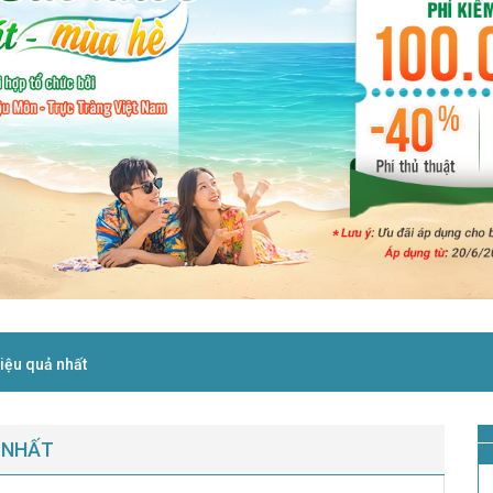
iệu quả nhất
 NHẤT