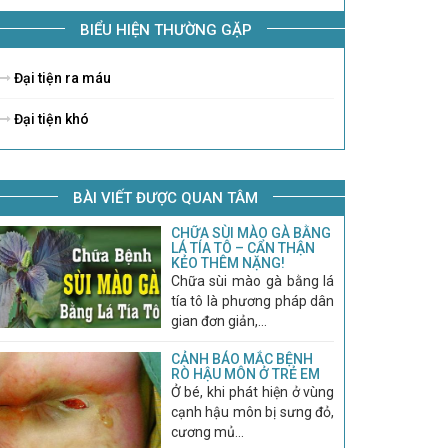
BIỂU HIỆN THƯỜNG GẶP
Đại tiện ra máu
Đại tiện khó
BÀI VIẾT ĐƯỢC QUAN TÂM
CHỮA SÙI MÀO GÀ BẰNG
LÁ TÍA TÔ – CẨN THẬN
KẺO THÊM NẶNG!
Chữa sùi mào gà bằng lá
tía tô là phương pháp dân
gian đơn giản,...
CẢNH BÁO MẮC BỆNH
RÒ HẬU MÔN Ở TRẺ EM
Ở bé, khi phát hiện ở vùng
cạnh hậu môn bị sưng đỏ,
cương mủ...