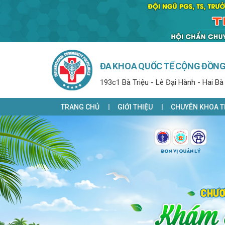
ĐA KHOA QUỐC TẾ CỘNG ĐỒN
193c1 Bà Triệu - Lê Đại Hành - Hai Bà
TRANG CHỦ
GIỚI THIỆU
CHUYÊN KHOA T