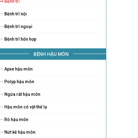
Bệnh trĩ
Bệnh trĩ nội
Bệnh trĩ ngoại
Bệnh trĩ hỗn hợp
BỆNH HẬU MÔN
Apxe hậu môn
Polyp hậu môn
Ngứa rát hậu môn
Hậu môn có vật thể lạ
Rò hậu môn
Nứt kẽ hậu môn