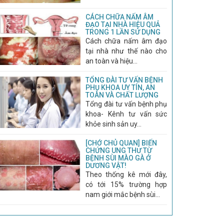
CÁCH CHỮA NẤM ÂM
ĐẠO TẠI NHÀ HIỆU QUẢ
TRONG 1 LẦN SỬ DỤNG
Cách chữa nấm âm đạo
tại nhà như thế nào cho
an toàn và hiệu...
TỔNG ĐÀI TƯ VẤN BỆNH
PHỤ KHOA UY TÍN, AN
TOÀN VÀ CHẤT LƯỢNG
Tổng đài tư vấn bệnh phụ
khoa- Kênh tư vấn sức
khỏe sinh sản uy...
[CHỚ CHỦ QUAN] BIẾN
CHỨNG UNG THƯ TỪ
BỆNH SÙI MÀO GÀ Ở
DƯƠNG VẬT!
Theo thống kê mới đây,
có tới 15% trường hợp
nam giới mắc bệnh sùi...