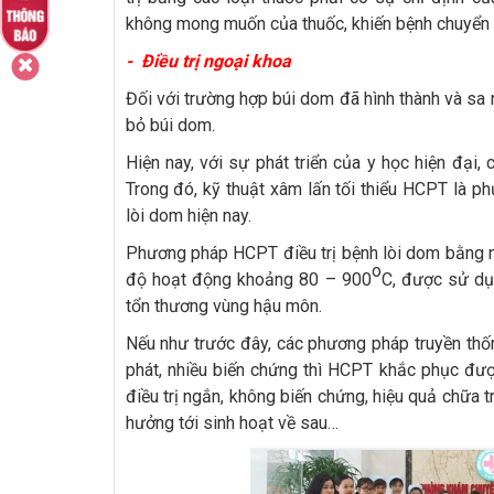
không mong muốn của thuốc, khiến bệnh chuyển nặ
- Điều trị ngoại khoa
Đối với trường hợp búi dom đã hình thành và sa 
bỏ búi dom.
Hiện nay, với sự phát triển của y học hiện đại,
Trong đó, kỹ thuật xâm lấn tối thiểu HCPT là p
lòi dom hiện nay.
Phương pháp HCPT điều trị bệnh lòi dom bằng nhi
o
độ hoạt động khoảng 80 – 900
C, được sử dụ
tổn thương vùng hậu môn.
Nếu như trước đây, các phương pháp truyền thố
phát, nhiều biến chứng thì HCPT khắc phục đư
điều trị ngắn, không biến chứng, hiệu quả chữa t
hưởng tới sinh hoạt về sau…