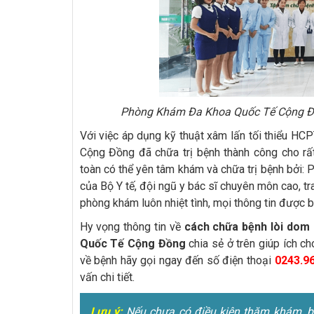
Phòng Khám Đa Khoa Quốc Tế Cộng Đồng
Với việc áp dụng kỹ thuật xâm lấn tối thiểu H
Cộng Đồng đã chữa trị bệnh thành công cho rất
toàn có thể yên tâm khám và chữa trị bệnh bởi
của Bộ Y tế, đội ngũ y bác sĩ chuyên môn cao, tra
phòng khám luôn nhiệt tình, mọi thông tin được 
Hy vọng thông tin về
cách chữa bệnh lòi dom 
Quốc Tế Cộng Đồng
chia sẻ ở trên giúp ích 
về bệnh hãy gọi ngay đến số điện thoại
0243.9
vấn chi tiết.
Lưu ý:
Nếu chưa có điều kiện thăm khám, bện