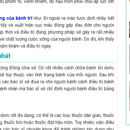
 bị phình to, viêm nhiễm, do hậu môn phải chịu áp lực lớn
ng của bệnh trĩ
như: Đi ngoài ra máu tươi, dịch nhầy tiết
 tấy và xuất hiện cục máu đông gây đau đớn cho người
p thời và điều trị đúng phương pháp sẽ gây ra rất nhiều
à chất lượng cuộc sống của người bệnh. Do đó, khi thấy
hăm khám và điều trị ngay.
nhất
ng Đồng chia sẻ: Có rất nhiều cách chữa bệnh lòi dom,
sẽ tùy thuộc vào tình trạng bệnh của mỗi người. Sau khi
 các bác sĩ sẽ đưa ra cho người bệnh cách điều trị bệnh
ệnh nhân mà bác sĩ sẽ chỉ định người bệnh điều trị bằng
dom rất đa dạng, có thể là các loại thuốc dân gian, thuốc
, thuốc bôi hoặc thuốc đặt hậu môn. Tuy nhiên, việc điều
ủa các bác sĩ chuyên khoa để tránh những tác dụng phụ