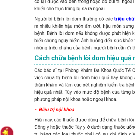
co lại được vào bên trong hoặc do búi trĩ ngoại
khiến cho trực tràng bị sa ra ngoài…
Người bị bệnh lòi dom thường có các
triệu chứ
ra nhiều khiến hậu môn ẩm ướt, hậu môn sưng
bệnh. Bệnh lòi dom nếu không được phát hiện kị
biến chứng nguy hiểm ảnh hưởng đến sức khỏe v
những triệu chứng của bệnh, người bệnh cần đi t
Cách chữa bệnh lòi dom hiệu quả 
Các bác sĩ tại Phòng Khám Đa Khoa Quốc Tế Cộ
việc chữa trị bệnh lòi dom hiệu quả hay không 
thăm khám và làm các xét nghiệm kiểm tra bệnh
hiệu quả nhất. Tùy vào mức độ bệnh của từng b
phương pháp nội khoa hoặc ngoại khoa.
- Điều trị nội khoa
Hiện nay, các thuốc được dùng để chữa bệnh lòi 
Đông y hoặc thuốc Tây y ở dưới dạng thuốc uống
trị bằng các loại thuốc phải có sự chỉ định c