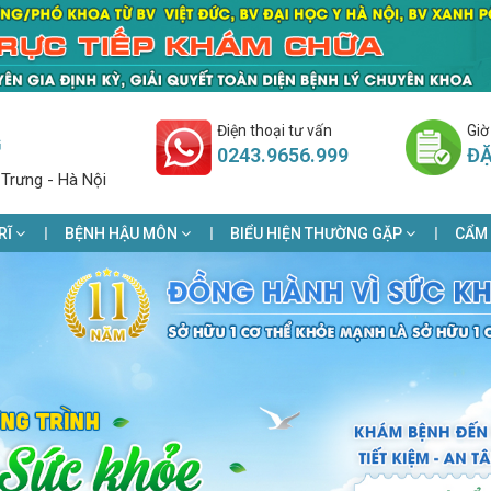
Điện thoại tư vấn
Giờ
G
0243.9656.999
ĐẶ
 Trưng - Hà Nội
RĨ
BỆNH HẬU MÔN
BIỂU HIỆN THƯỜNG GẶP
CẨM