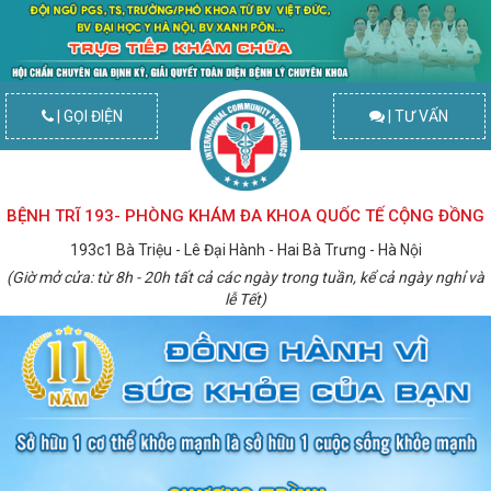
| GỌI ĐIỆN
| TƯ VẤN
BỆNH TRĨ 193- PHÒNG KHÁM ĐA KHOA QUỐC TẾ CỘNG ĐỒNG
193c1 Bà Triệu - Lê Đại Hành - Hai Bà Trưng - Hà Nội
(Giờ mở cửa: từ 8h - 20h tất cả các ngày trong tuần, kể cả ngày nghỉ và
lễ Tết)