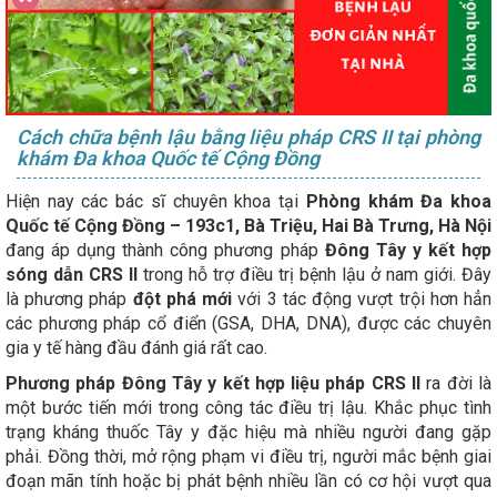
Cách chữa bệnh lậu bằng liệu pháp CRS II tại phòng
khám Đa khoa Quốc tế Cộng Đồng
Hiện nay các bác sĩ chuyên khoa tại
Phòng khám Đa khoa
Quốc tế Cộng Đồng – 193c1, Bà Triệu, Hai Bà Trưng, Hà Nội
đang áp dụng thành công phương pháp
Đông Tây y kết hợp
sóng dẫn CRS II
trong hỗ trợ điều trị bệnh lậu ở nam giới. Đây
là phương pháp
đột phá mới
với 3 tác động vượt trội hơn hẳn
các phương pháp cổ điển (GSA, DHA, DNA), được các chuyên
gia y tế hàng đầu đánh giá rất cao.
Phương
pháp Đông Tây y kết hợp liệu pháp CRS II
ra đời là
một bước tiến mới trong công tác điều trị lậu. Khắc phục tình
trạng kháng thuốc Tây y đặc hiệu mà nhiều người đang gặp
phải. Đồng thời, mở rộng phạm vi điều trị, người mắc bệnh giai
đoạn mãn tính hoặc bị phát bệnh nhiều lần có cơ hội vượt qua