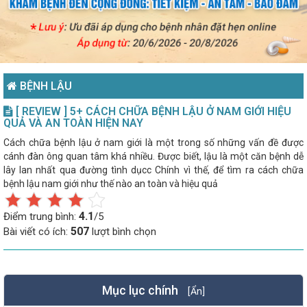
BỆNH LẬU
[ REVIEW ] 5+ CÁCH CHỮA BỆNH LẬU Ở NAM GIỚI HIỆU
QUẢ VÀ AN TOÀN HIỆN NAY
Cách chữa bệnh lậu ở nam giới là một trong số những vấn đề được
cánh đàn ông quan tâm khá nhiều. Được biết, lậu là một căn bệnh dễ
lây lan nhất qua đường tình dụcc Chính vì thế, để tìm ra cách chữa
bệnh lậu nam giới như thế nào an toàn và hiệu quả
4.1
Điểm trung bình:
/5
507
Bài viết có ích:
lượt bình chọn
Mục lục chính
[Ẩn]