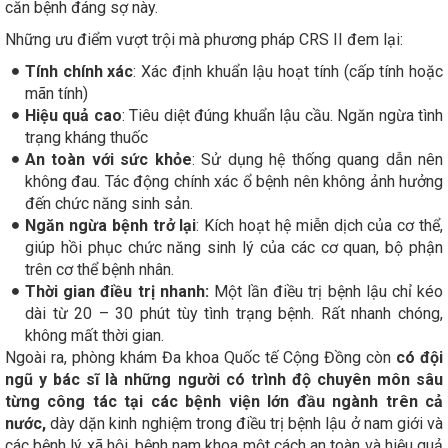
căn bệnh đáng sợ này.
Những ưu điểm vượt trội mà phương pháp CRS II đem lại:
Tính chính xác
: Xác định khuẩn lậu hoạt tính (cấp tính hoặc
mãn tính)
Hiệu quả cao
: Tiêu diệt đúng khuẩn lậu cầu. Ngăn ngừa tình
trạng kháng thuốc
An toàn với sức khỏe
: Sử dụng hệ thống quang dẫn nên
không đau. Tác động chính xác ổ bệnh nên không ảnh hưởng
đến chức năng sinh sản.
Ngăn ngừa bệnh trở lại
: Kích hoạt hệ miễn dịch của cơ thể,
giúp hồi phục chức năng sinh lý của các cơ quan, bộ phận
trên cơ thể bệnh nhân.
Thời gian điều trị nhanh:
Một lần điều trị bệnh lậu chỉ kéo
dài từ 20 – 30 phút tùy tình trạng bệnh. Rất nhanh chóng,
không mất thời gian.
Ngoài ra, phòng khám Đa khoa Quốc tế Cộng Đồng còn
có đội
ngũ y bác sĩ là những người có trình độ chuyên môn sâu
từng công tác tại các bệnh viện lớn đầu ngành trên cả
nước,
dày dặn kinh nghiệm trong điều trị bệnh lậu ở nam giới và
các bệnh lý xã hội, bệnh nam khoa một cách an toàn và hiệu quả