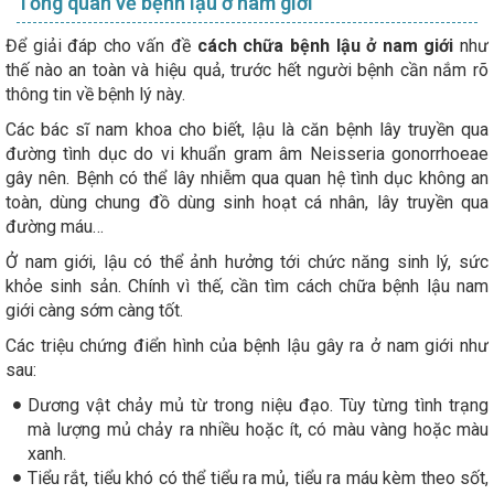
Tổng quan về bệnh lậu ở nam giới
Để giải đáp cho vấn đề
cách chữa bệnh lậu ở nam giới
như
thế nào an toàn và hiệu quả, trước hết người bệnh cần nắm rõ
thông tin về bệnh lý này.
Các bác sĩ nam khoa cho biết, lậu là căn bệnh lây truyền qua
đường tình dục do vi khuẩn gram âm Neisseria gonorrhoeae
gây nên. Bệnh có thể lây nhiễm qua quan hệ tình dục không an
toàn, dùng chung đồ dùng sinh hoạt cá nhân, lây truyền qua
đường máu…
Ở nam giới, lậu có thể ảnh hưởng tới chức năng sinh lý, sức
khỏe sinh sản. Chính vì thế, cần tìm cách chữa bệnh lậu nam
giới càng sớm càng tốt.
Các triệu chứng điển hình của bệnh lậu gây ra ở nam giới như
sau:
Dương vật chảy mủ từ trong niệu đạo. Tùy từng tình trạng
mà lượng mủ chảy ra nhiều hoặc ít, có màu vàng hoặc màu
xanh.
Tiểu rắt, tiểu khó có thể tiểu ra mủ, tiểu ra máu kèm theo sốt,