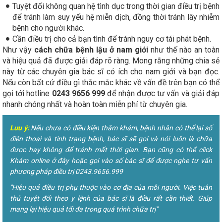
Tuyệt đối không quan hệ tình dục trong thời gian điều trị bệnh
để tránh làm suy yếu hệ miễn dịch, đồng thời tránh lây nhiễm
bệnh cho người khác.
Cần điều trị cho cả bạn tình để tránh nguy cơ tái phát bệnh.
Như vậy
cách chữa bệnh lậu ở nam giới
như thế nào an toàn
và hiệu quả đã được giải đáp rõ ràng. Mong rằng những chia sẻ
này từ các chuyên gia bác sĩ có ích cho nam giới và bạn đọc.
Nếu còn bất cứ điều gì thắc mắc khác về vấn đề trên bạn có thể
gọi tới hotline
0243 9656 999
để nhận được tư vấn và giải đáp
nhanh chóng nhất và hoàn toàn miễn phí từ chuyên gia.
Lưu ý:
Nếu chưa có điều kiện thăm khám, bệnh nhân có thể lại số
điện thoại và tình trạng bệnh, bác sĩ sẽ gọi và nói luôn là chữa
được hay không để tránh mất thời gian. Bạn cũng có thể click
Khám online ở đây hoặc gọi vào số bác sĩ để được nghe tư vấn
phương pháp điều trị 0243.9656.999
"Hiệu quả điều trị phụ thuộc vào cơ địa của mỗi người. Việc tuân
thủ tuyệt đối theo y lệnh của bác sĩ là điều rất cần thiết. Giúp
mang lại hiệu quả tối đa trong quá trình chữa trị"