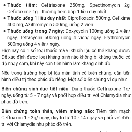
Thuốc tiêm:
Ceftriaxone 250mg, Spectinomycin 2g,
Cefotaxime 1g… thường tiêm bắp 1 liều duy nhất.
Thuốc uống 1 liều duy nhất
: Ciprofloxacin 500mg, Cefixime
400 mg, Azithromycin 500mg, uống 2 viên.
Thuốc uống trong 7 ngày:
Doxycyclin 100mg uống 2 viên/
ngày, Tetracyclin 500mg uống 4 viên/ ngày, Erythromycin
500mg uống 4 viên/ ngày.
Hiện nay có 1 số loại thuốc mà vi khuẩn lậu có thể kháng được.
Để xác định được loại kháng sinh nào không bị kháng thuốc, có
độ nhạy cảm, khi này cần tiến hành làm kháng sinh đồ.
Nếu trong trường hợp bị lậu mãn tính có biến chứng, cần tiến
hành điều trị theo phác đồ riêng. Một số biến chứng ví dụ như:
Biến chứng sinh dục tiết niệu:
Dùng thuốc Ceftriaxone 1g/
ngày, uống từ 5 - 7 ngày và phối hợp điều trị với Chlamydia như
phác đồ trên.
Biến chứng toàn thân, viêm màng não:
Tiêm tĩnh mạch
Ceftriaxon 1 - 2g/ ngày, duy trì từ 10 - 14 ngày và phối với điều
trị với Chlamydia như phác đồ trên.