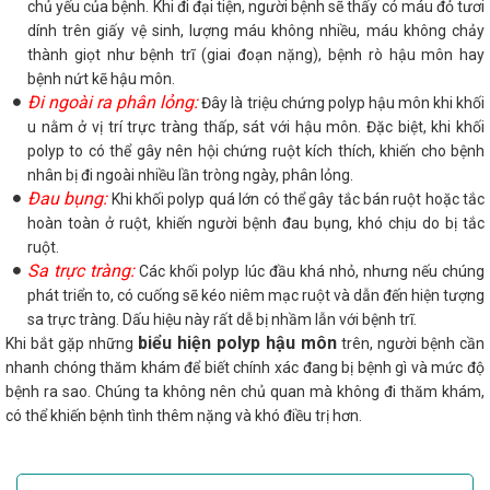
chủ yếu của bệnh. Khi đi đại tiện, người bệnh sẽ thấy có máu đỏ tươi
dính trên giấy vệ sinh, lượng máu không nhiều, máu không chảy
thành giọt như bệnh trĩ (giai đoạn nặng), bệnh rò hậu môn hay
bệnh nứt kẽ hậu môn.
Đi ngoài ra phân lỏng:
Đây là triệu chứng polyp hậu môn khi khối
u nằm ở vị trí trực tràng thấp, sát với hậu môn. Đặc biệt, khi khối
polyp to có thể gây nên hội chứng ruột kích thích, khiến cho bệnh
nhân bị đi ngoài nhiều lần tròng ngày, phân lỏng.
Đau bụng:
Khi khối polyp quá lớn có thể gây tắc bán ruột hoặc tắc
hoàn toàn ở ruột, khiến người bệnh đau bụng, khó chịu do bị tắc
ruột.
Sa trực tràng:
Các khối polyp lúc đầu khá nhỏ, nhưng nếu chúng
phát triển to, có cuống sẽ kéo niêm mạc ruột và dẫn đến hiện tượng
sa trực tràng. Dấu hiệu này rất dễ bị nhầm lẫn với bệnh trĩ.
biểu hiện polyp hậu môn
Khi bắt gặp những
trên, người bệnh cần
nhanh chóng thăm khám để biết chính xác đang bị bệnh gì và mức độ
bệnh ra sao. Chúng ta không nên chủ quan mà không đi thăm khám,
có thể khiến bệnh tình thêm nặng và khó điều trị hơn.