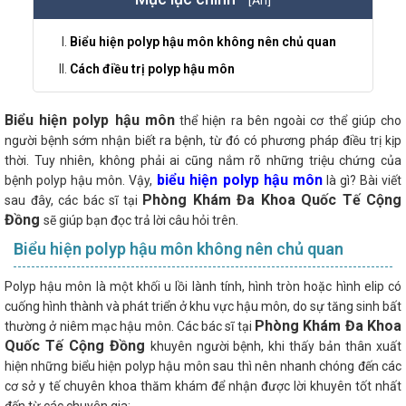
Biểu hiện polyp hậu môn không nên chủ quan
Cách điều trị polyp hậu môn
Biểu hiện polyp hậu môn
thể hiện ra bên ngoài cơ thể giúp cho
người bệnh sớm nhận biết ra bệnh, từ đó có phương pháp điều trị kịp
thời. Tuy nhiên, không phải ai cũng nắm rõ những triệu chứng của
biểu hiện polyp hậu môn
bệnh polyp hậu môn. Vậy,
là gì? Bài viết
Phòng Khám Đa Khoa Quốc Tế Cộng
sau đây, các bác sĩ tại
Đồng
sẽ giúp bạn đọc trả lời câu hỏi trên.
Biểu hiện polyp hậu môn không nên chủ quan
Polyp hậu môn là một khối u lồi lành tính, hình tròn hoặc hình elip có
cuống hình thành và phát triển ở khu vực hậu môn, do sự tăng sinh bất
Phòng Khám Đa Khoa
thường ở niêm mạc hậu môn. Các bác sĩ tại
Quốc Tế Cộng Đồng
khuyên người bệnh, khi thấy bản thân xuất
hiện những biểu hiện polyp hậu môn sau thì nên nhanh chóng đến các
cơ sở y tế chuyên khoa thăm khám để nhận được lời khuyên tốt nhất
đến từ các chuyên gia: