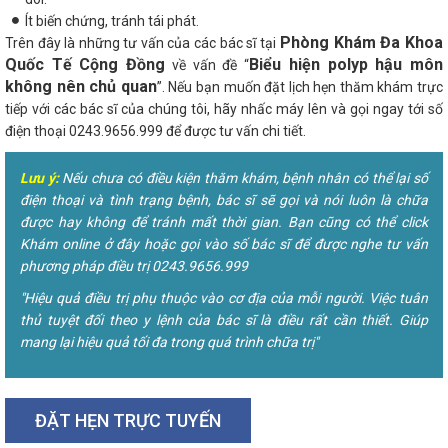
Ít biến chứng, tránh tái phát.
Phòng Khám Đa Khoa
Trên đây là những tư vấn của các bác sĩ tại
Quốc Tế Cộng Đồng
Biểu hiện polyp hậu môn
về vấn đề “
không nên chủ quan
”. Nếu bạn muốn đặt lịch hẹn thăm khám trực
tiếp với các bác sĩ của chúng tôi, hãy nhấc máy lên và gọi ngay tới số
điện thoại 0243.9656.999 để được tư vấn chi tiết.
Lưu ý:
Nếu chưa có điều kiện thăm khám, bệnh nhân có thể lại số
điện thoại và tình trạng bệnh, bác sĩ sẽ gọi và nói luôn là chữa
được hay không để tránh mất thời gian. Bạn cũng có thể click
Khám online ở đây hoặc gọi vào số bác sĩ để được nghe tư vấn
phương pháp điều trị 0243.9656.999
"Hiệu quả điều trị phụ thuộc vào cơ địa của mỗi người. Việc tuân
thủ tuyệt đối theo y lệnh của bác sĩ là điều rất cần thiết. Giúp
mang lại hiệu quả tối đa trong quá trình chữa trị"
ĐẶT HẸN TRỰC TUYẾN