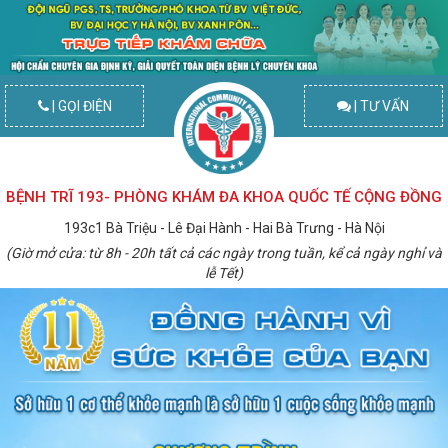
| GỌI ĐIỆN
| TƯ VẤN
BỆNH TRĨ 193- PHÒNG KHÁM ĐA KHOA QUỐC TẾ CỘNG ĐỒNG
193c1 Bà Triệu - Lê Đại Hành - Hai Bà Trưng - Hà Nội
(Giờ mở cửa: từ 8h - 20h tất cả các ngày trong tuần, kể cả ngày nghỉ và
lễ Tết)