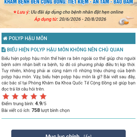
POLYP HẬU MÔN
BIỂU HIỆN POLYP HẬU MÔN KHÔNG NÊN CHỦ QUAN
Biểu hiện polyp hậu môn thể hiện ra bên ngoài cơ thể giúp cho người
bệnh sớm nhận biết ra bệnh, từ đó có phương pháp điều trị kịp thời.
Tuy nhiên, không phải ai cũng nắm rõ những triệu chứng của bệnh
polyp hậu môn. Vậy, biểu hiện polyp hậu môn là gì? Bài viết sau đây,
các bác sĩ tại Phòng Khám Đa Khoa Quốc Tế Cộng Đồng sẽ giúp bạn
đọc trả lời câu hỏi trên.
4.9
Điểm trung bình:
/5
758
Bài viết có ích:
lượt bình chọn
Mục lục chính
[Ẩn]