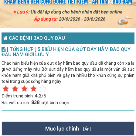
CÁC BỆNH BAO QUY ĐẦU
[ TỔNG HỢP ] 5 BIỂU HIỆN CỦA ĐỨT DÂY HÃM BAO QUY
ĐẦU NAM GIỚI LƯU Ý
Chắc hẳn biểu hiện của đứt dây hãm bao quy đầu đã chẳng còn xa lạ
gì với đấng mày râu. Bởi đứt dây hãm bao quy đầu là một vấn đề sức
khỏe nam giới khá phổ biến và gây ra nhiều khó khăn cùng sự phiền
toái trong cuộc sống hàng ngày
4.2
Điểm trung bình:
/5
838
Bài viết có ích:
lượt bình chọn
Mục lục chính
[Ẩn]