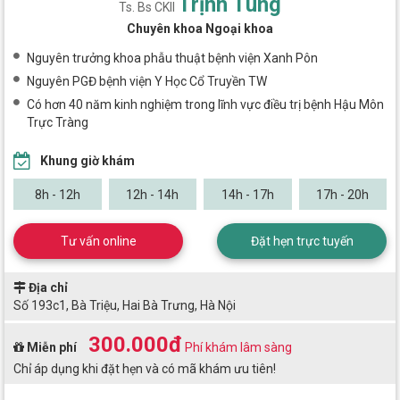
Trịnh Tùng
Ts. Bs CKII
Chuyên khoa Ngoại khoa
Nguyên trưởng khoa phẫu thuật bệnh viện Xanh Pôn
Nguyên PGĐ bệnh viện Y Học Cổ Truyền TW
Có hơn 40 năm kinh nghiệm trong lĩnh vực điều trị bệnh Hậu Môn
Trực Tràng
Khung giờ khám
8h - 12h
12h - 14h
14h - 17h
17h - 20h
Tư vấn online
Đặt hẹn trực tuyến
Địa chỉ
Số 193c1, Bà Triệu, Hai Bà Trưng, Hà Nội
300.000đ
Miễn phí
Phí khám lâm sàng
Chỉ áp dụng khi đặt hẹn và có mã khám ưu tiên!