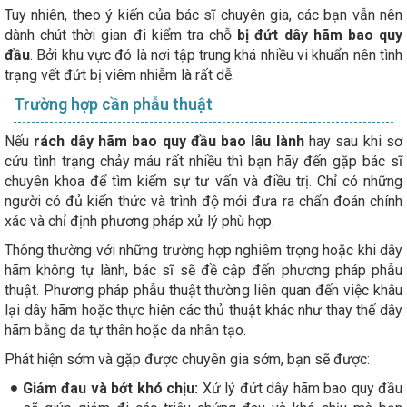
Tuy nhiên, theo ý kiến của bác sĩ chuyên gia, các bạn vẫn nên
dành chút thời gian đi kiểm tra chỗ
bị
đứt dây hãm bao quy
đầu
. Bởi khu vực đó là nơi tập trung khá nhiều vi khuẩn nên tình
trạng vết đứt bị viêm nhiễm là rất dễ.
Trường hợp cần phẫu thuật
Nếu
rách dây hãm bao quy đầu bao lâu lành
hay sau khi sơ
cứu tình trạng chảy máu rất nhiều thì bạn hãy đến gặp bác sĩ
chuyên khoa để tìm kiếm sự tư vấn và điều trị. Chỉ có những
người có đủ kiến thức và trình độ mới đưa ra chẩn đoán chính
xác và chỉ định phương pháp xử lý phù hợp.
Thông thường với những trường hợp nghiêm trọng hoặc khi dây
hãm không tự lành, bác sĩ sẽ đề cập đến phương pháp phẫu
thuật. Phương pháp phẫu thuật thường liên quan đến việc khâu
lại dây hãm hoặc thực hiện các thủ thuật khác như thay thế dây
hãm bằng da tự thân hoặc da nhân tạo.
Phát hiện sớm và gặp được chuyên gia sớm, bạn sẽ được:
Giảm đau và bớt khó chịu:
Xử lý đứt dây hãm bao quy đầu