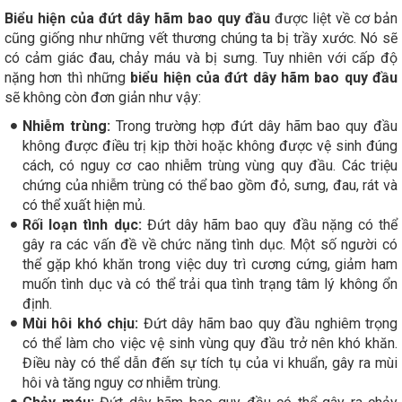
Biểu hiện của đứt dây hãm bao quy đầu
được liệt về cơ bản
cũng giống như những vết thương chúng ta bị trầy xước. Nó sẽ
có cảm giác đau, chảy máu và bị sưng. Tuy nhiên với cấp độ
nặng hơn thì những
biểu hiện của đứt dây hãm bao quy đầu
sẽ không còn đơn giản như vậy:
Nhiễm trùng:
Trong trường hợp đứt dây hãm bao quy đầu
không được điều trị kịp thời hoặc không được vệ sinh đúng
cách, có nguy cơ cao nhiễm trùng vùng quy đầu. Các triệu
chứng của nhiễm trùng có thể bao gồm đỏ, sưng, đau, rát và
có thể xuất hiện mủ.
Rối loạn tình dục:
Đứt dây hãm bao quy đầu nặng có thể
gây ra các vấn đề về chức năng tình dục. Một số người có
thể gặp khó khăn trong việc duy trì cương cứng, giảm ham
muốn tình dục và có thể trải qua tình trạng tâm lý không ổn
định.
Mùi hôi khó chịu:
Đứt dây hãm bao quy đầu nghiêm trọng
có thể làm cho việc vệ sinh vùng quy đầu trở nên khó khăn.
Điều này có thể dẫn đến sự tích tụ của vi khuẩn, gây ra mùi
hôi và tăng nguy cơ nhiễm trùng.