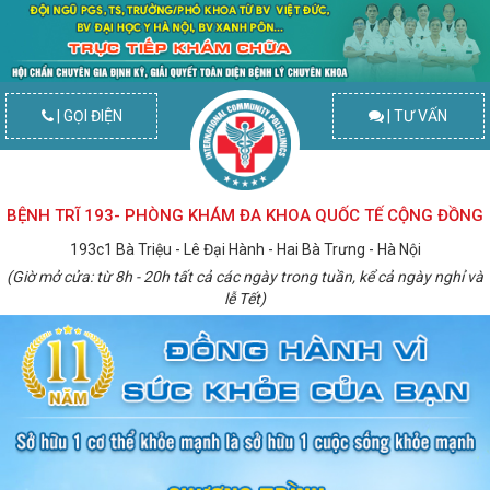
| GỌI ĐIỆN
| TƯ VẤN
BỆNH TRĨ 193- PHÒNG KHÁM ĐA KHOA QUỐC TẾ CỘNG ĐỒNG
193c1 Bà Triệu - Lê Đại Hành - Hai Bà Trưng - Hà Nội
(Giờ mở cửa: từ 8h - 20h tất cả các ngày trong tuần, kể cả ngày nghỉ và
lễ Tết)