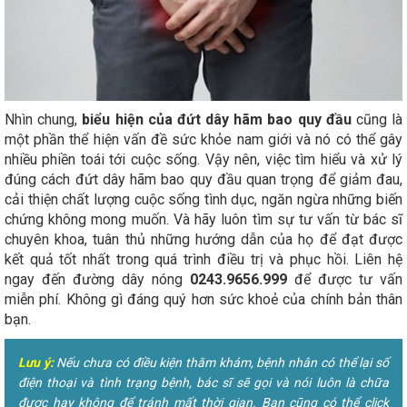
Nhìn chung,
biểu hiện của đứt dây hãm bao quy đầu
cũng là
một phần thể hiện vấn đề sức khỏe nam giới và nó có thể gây
nhiều phiền toái tới cuộc sống. Vậy nên, việc tìm hiểu và xử lý
đúng cách đứt dây hãm bao quy đầu quan trọng để giảm đau,
cải thiện chất lượng cuộc sống tình dục, ngăn ngừa những biến
chứng không mong muốn. Và hãy luôn tìm sự tư vấn từ bác sĩ
chuyên khoa, tuân thủ những hướng dẫn của họ để đạt được
kết quả tốt nhất trong quá trình điều trị và phục hồi. Liên hệ
ngay đến đường dây nóng
0243.9656.999
để được tư vấn
miễn phí. Không gì đáng quý hơn sức khoẻ của chính bản thân
bạn.
Lưu ý:
Nếu chưa có điều kiện thăm khám, bệnh nhân có thể lại số
điện thoại và tình trạng bệnh, bác sĩ sẽ gọi và nói luôn là chữa
được hay không để tránh mất thời gian. Bạn cũng có thể click