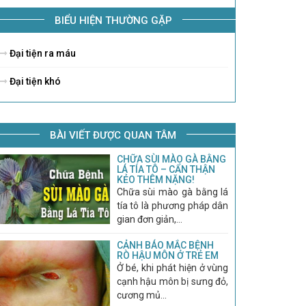
BIỂU HIỆN THƯỜNG GẶP
Đại tiện ra máu
Đại tiện khó
BÀI VIẾT ĐƯỢC QUAN TÂM
CHỮA SÙI MÀO GÀ BẰNG
LÁ TÍA TÔ – CẨN THẬN
KẺO THÊM NẶNG!
Chữa sùi mào gà bằng lá
tía tô là phương pháp dân
gian đơn giản,...
CẢNH BÁO MẮC BỆNH
RÒ HẬU MÔN Ở TRẺ EM
Ở bé, khi phát hiện ở vùng
cạnh hậu môn bị sưng đỏ,
cương mủ...