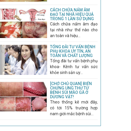
CÁCH CHỮA NẤM ÂM
ĐẠO TẠI NHÀ HIỆU QUẢ
TRONG 1 LẦN SỬ DỤNG
Cách chữa nấm âm đạo
tại nhà như thế nào cho
an toàn và hiệu...
TỔNG ĐÀI TƯ VẤN BỆNH
PHỤ KHOA UY TÍN, AN
TOÀN VÀ CHẤT LƯỢNG
Tổng đài tư vấn bệnh phụ
khoa- Kênh tư vấn sức
khỏe sinh sản uy...
[CHỚ CHỦ QUAN] BIẾN
CHỨNG UNG THƯ TỪ
BỆNH SÙI MÀO GÀ Ở
DƯƠNG VẬT!
Theo thống kê mới đây,
có tới 15% trường hợp
nam giới mắc bệnh sùi...