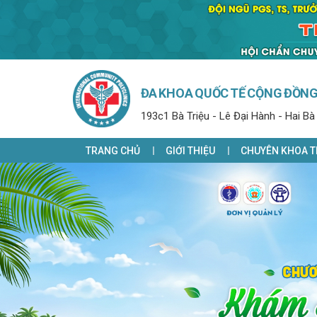
ĐA KHOA QUỐC TẾ CỘNG ĐỒN
193c1 Bà Triệu - Lê Đại Hành - Hai Bà
TRANG CHỦ
GIỚI THIỆU
CHUYÊN KHOA T