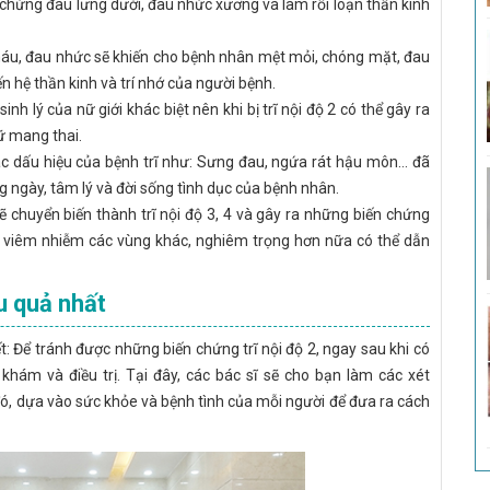
ệu chứng đau lưng dưới, đau nhức xương và làm rối loạn thần kinh
y máu, đau nhức sẽ khiến cho bệnh nhân mệt mỏi, chóng mặt, đau
 hệ thần kinh và trí nhớ của người bệnh.
nh lý của nữ giới khác biệt nên khi bị trĩ nội độ 2 có thể gây ra
ữ mang thai.
c dấu hiệu của bệnh trĩ như: Sưng đau, ngứa rát hậu môn… đã
 ngày, tâm lý và đời sống tình dục của bệnh nhân.
 sẽ chuyển biến thành trĩ nội độ 3, 4 và gây ra những biến chứng
ây viêm nhiễm các vùng khác, nghiêm trọng hơn nữa có thể dẫn
ệu quả nhất
: Để tránh được những biến chứng trĩ nội độ 2, ngay sau khi có
hám và điều trị. Tại đây, các bác sĩ sẽ cho bạn làm các xét
đó, dựa vào sức khỏe và bệnh tình của mỗi người để đưa ra cách