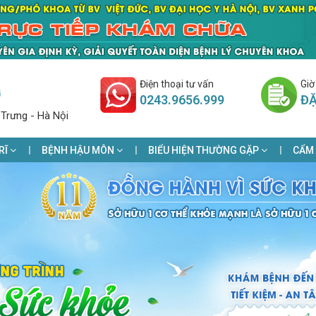
Điện thoại tư vấn
Giờ
G
0243.9656.999
ĐẶ
 Trưng - Hà Nội
RĨ
BỆNH HẬU MÔN
BIỂU HIỆN THƯỜNG GẶP
CẨM