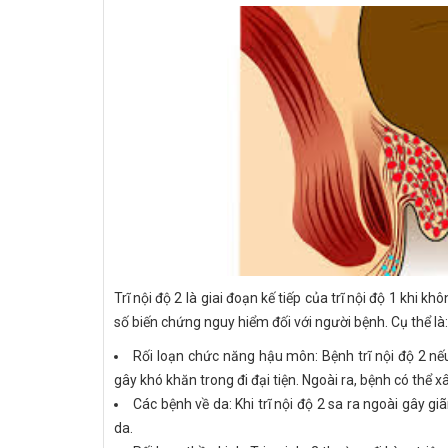
Trĩ nội độ 2
là giai đoạn kế tiếp của trĩ nội độ 1 khi k
số biến chứng nguy hiểm đối với người bệnh. Cụ thể là:
Rối loạn chức năng hậu môn: Bệnh trĩ nội độ 2 nế
gây khó khăn trong đi đại tiện. Ngoài ra, bệnh có thể 
Các bệnh về da: Khi trĩ nội độ 2 sa ra ngoài gây 
da.