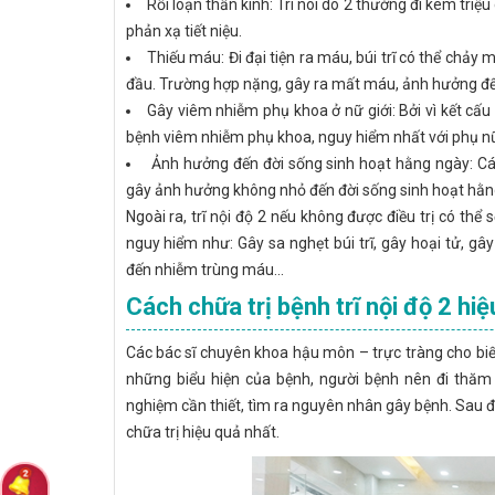
Rối loạn thần kinh: Tri noi do 2 thường đi kèm tri
phản xạ tiết niệu.
Thiếu máu: Đi đại tiện ra máu, búi trĩ có thể chả
đầu. Trường hợp nặng, gây ra mất máu, ảnh hưởng đến
Gây viêm nhiễm phụ khoa ở nữ giới: Bởi vì kết cấu si
bệnh viêm nhiễm phụ khoa, nguy hiểm nhất với phụ n
Ảnh hưởng đến đời sống sinh hoạt hằng ngày: Cá
gây ảnh hưởng không nhỏ đến đời sống sinh hoạt hằng
Ngoài ra, trĩ nội độ 2 nếu không được điều trị có thể
nguy hiểm như: Gây sa nghẹt búi trĩ, gây hoại tử, g
đến nhiễm trùng máu...
Cách chữa trị bệnh trĩ nội độ 2 hi
Các bác sĩ chuyên khoa hậu môn – trực tràng cho biết
những biểu hiện của bệnh, người bệnh nên đi thăm k
nghiệm cần thiết, tìm ra nguyên nhân gây bệnh. Sau 
chữa trị hiệu quả nhất.