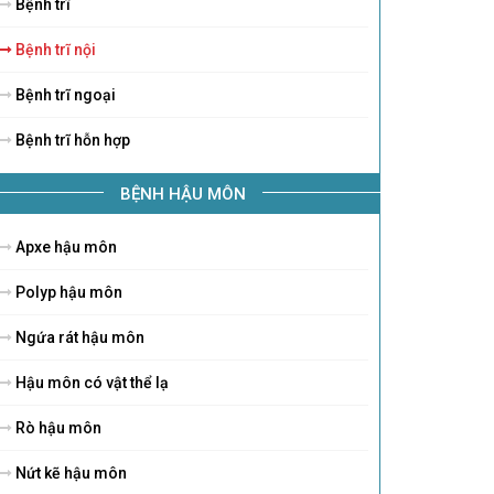
Bệnh trĩ
Bệnh trĩ nội
Bệnh trĩ ngoại
Bệnh trĩ hỗn hợp
BỆNH HẬU MÔN
Apxe hậu môn
Polyp hậu môn
Ngứa rát hậu môn
Hậu môn có vật thể lạ
Rò hậu môn
Nứt kẽ hậu môn