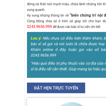
đông và thắt nút mạch máu, chữa lành những tổn t
xung quanh.
“biến chứng trĩ nội 
Hy vọng những thông tin về
Cộng Đồng chia sẻ ở trên sẽ giúp ích cho bạn đ
0243.9656.999
để được các bác sĩ tư vấn chi tiết.
Lưu ý:
Nếu chưa có điều kiện thăm khám, bện
bác sĩ sẽ gọi và nói luôn là chữa được hay 
Khám online ở đây hoặc gọi vào số bác
0243.9656.999
"Hiệu quả điều trị phụ thuộc vào cơ địa của 
sĩ là điều rất cần thiết. Giúp mang lại hiệu qu
ĐẶT HẸN TRỰC TUYẾN