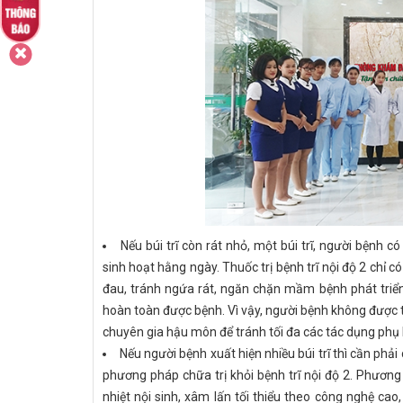
Nếu búi trĩ còn rát nhỏ, một búi trĩ, người bệnh c
sinh hoạt hằng ngày. Thuốc trị bệnh trĩ nội độ 2 chỉ
đau, tránh ngứa rát, ngăn chặn mầm bệnh phát triể
hoàn toàn được bệnh. Vì vậy, người bệnh không được 
chuyên gia hậu môn để tránh tối đa các tác dụng ph
Nếu người bệnh xuất hiện nhiều búi trĩ thì cần phải
phương pháp chữa trị khỏi bệnh trĩ nội độ 2. Phươn
nhiệt nội sinh, xâm lấn tối thiểu theo công nghệ ca