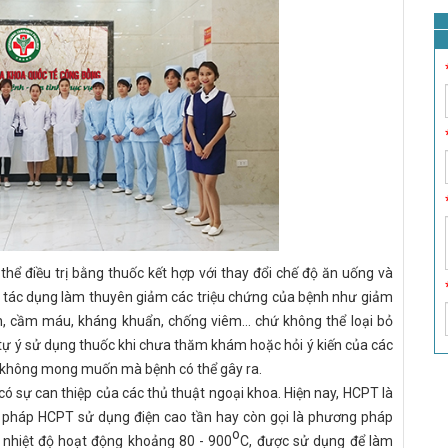
ó thể điều trị bằng thuốc kết hợp với thay đổi chế độ ăn uống và
 có tác dụng làm thuyên giảm các triệu chứng của bệnh như giảm
n, cầm máu, kháng khuẩn, chống viêm… chứ không thể loại bỏ
tự ý sử dụng thuốc khi chưa thăm khám hoặc hỏi ý kiến của các
ụ không mong muốn mà bệnh có thể gây ra.
 có sự can thiệp của các thủ thuật ngoại khoa. Hiện nay, HCPT là
g pháp HCPT sử dụng điện cao tần hay còn gọi là phương pháp
o
o, nhiệt độ hoạt động khoảng 80 - 900
C, được sử dụng để làm