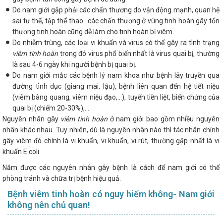
Do nam giới gặp phải các chấn thương do vận động mạnh, quan hệ
sai tư thế, tập thể thao…các chấn thương ở vùng tinh hoàn gây tổn
thương tinh hoàn cũng dễ làm cho tinh hoàn bị viêm.
Do nhiễm trùng, các loại vi khuẩn và virus có thể gây ra tình trạng
viêm tinh hoàn
trong đó virus phổ biến nhất là virus quai bị, thường
là sau 4-6 ngày khi người bệnh bị quai bị.
Do nam giới mắc các bệnh lý nam khoa như bệnh lây truyền qua
đường tình dục (giang mai, lậu), bệnh liên quan đến hệ tiết niệu
(viêm bàng quang, viêm niệu đạo,…), tuyến tiền liệt, biến chứng của
quai bị (chiếm 20-30%),…
Nguyên nhân gây
viêm tinh hoàn
ở nam giới bao gồm nhiều nguyên
nhân khác nhau. Tuy nhiên, dù là nguyên nhân nào thì tác nhân chính
gây viêm đó chính là vi khuẩn, vi khuẩn, vi rút, thường gặp nhất là vi
khuẩn E.coli.
Nắm được các nguyên nhân gây bệnh là cách để nam giới có thể
phòng tránh và chữa trị bệnh hiệu quả.
Bệnh viêm tinh hoàn có nguy hiểm không- Nam giới
không nên chủ quan!