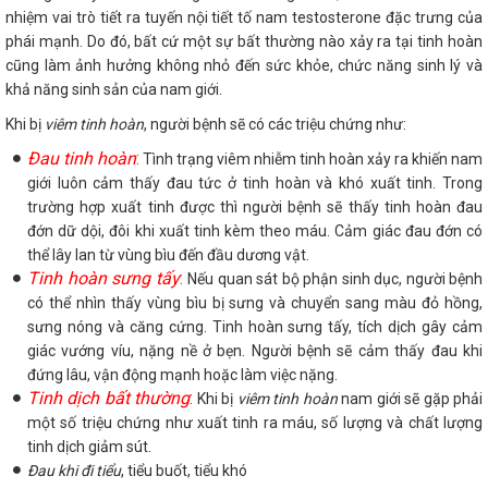
nhiệm vai trò tiết ra tuyến nội tiết tố nam testosterone đặc trưng của
phái mạnh. Do đó, bất cứ một sự bất thường nào xảy ra tại tinh hoàn
cũng làm ảnh hưởng không nhỏ đến sức khỏe, chức năng sinh lý và
khả năng sinh sản của nam giới.
Khi bị
viêm tinh hoàn
, người bệnh sẽ có các triệu chứng như:
Đau tinh hoàn
:
Tình trạng viêm nhiễm tinh hoàn xảy ra khiến nam
giới luôn cảm thấy đau tức ở tinh hoàn và khó xuất tinh. Trong
trường hợp xuất tinh được thì người bệnh sẽ thấy tinh hoàn đau
đớn dữ dội, đôi khi xuất tinh kèm theo máu. Cảm giác đau đớn có
thể lây lan từ vùng bìu đến đầu dương vật.
Tinh hoàn sưng tấy
:
Nếu quan sát bộ phận sinh dục, người bệnh
có thể nhìn thấy vùng bìu bị sưng và chuyển sang màu đỏ hồng,
sưng nóng và căng cứng. Tinh hoàn sưng tấy, tích dịch gây cảm
giác vướng víu, nặng nề ở bẹn. Người bệnh sẽ cảm thấy đau khi
đứng lâu, vận động mạnh hoặc làm việc nặng.
Tinh dịch bất thường
:
Khi bị
viêm tinh hoàn
nam giới sẽ gặp phải
một số triệu chứng như xuất tinh ra máu, số lượng và chất lượng
tinh dịch giảm sút.
Đau khi đi tiểu
, tiểu buốt, tiểu khó