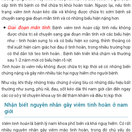
cấp tính thì bệnh có thể chữa trị khỏi hoàn toàn. Ngược lại, nếu tình
trạng
viêm tinh hoàn
kéo dài và không được chữa trị sớm bệnh sẽ
chuyển sang giai đoạn mãn tính và có những biểu hiện nặng hơn.
Giai đoạn mãn tính:
Bệnh
viêm tinh hoàn
cấp tính nếu không
được chữa trị sẽ chuyển sang giai đoạn mãn tính với các biểu hiện
như - tinh hoàn sưng to và có biểu hiện xơ cứng, thỉnh thoảng có
thể xuất hiện cảm giác hơi đau ở tinh hoàn, trong nhiều trường hợp
có thể dẫn tới teo tinh hoàn... Bệnh tiến triển khá chậm và thường
sau 1-2 năm mới có biểu hiện rõ rệt.
Tinh hoàn bị viêm
nếu không được chữa trị kịp thời sẽ có những biến
chứng nặng và gây nên nhiều tác hại nguy hiểm cho người bệnh.
Như vậy, khi thấy những triệu chứng ở vùng bìu có những dấu hiệu bất
thường như sưng, phù nề, đau, sốt kéo dài thì nam giới cần đến ngay
các cơ sở y tế chuyên khoa uy tín để thăm khám và điều trị kịp thời.
Nhận biết nguyên nhân gây viêm tinh hoàn ở nam
giới
Viêm tinh hoàn
là bệnh lý nam khoa phổ biến và khá nguy hiểm. Có rất
nhiều nguyên nhân gây viêm mào tinh hoàn, trong đó chủ yếu do