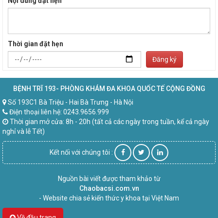
Nội dung đặt hẹn
Thời gian đặt hẹn
Đăng ký
BỆNH TRĨ 193- PHÒNG KHÁM ĐA KHOA QUỐC TẾ CỘNG ĐỒNG
Số 193C1 Bà Triệu - Hai Bà Trưng - Hà Nội
Điện thoại liên hệ: 0243.9656.999
Thời gian mở cửa: 8h - 20h (tất cả các ngày trong tuần, kể cả ngày
nghỉ và lễ Tết)
Kết nối với chúng tôi :
Nguồn bài viết được tham khảo từ
Chaobacsi.com.vn
- Website chia sẻ kiến thức y khoa tại Việt Nam
Về đầu trang