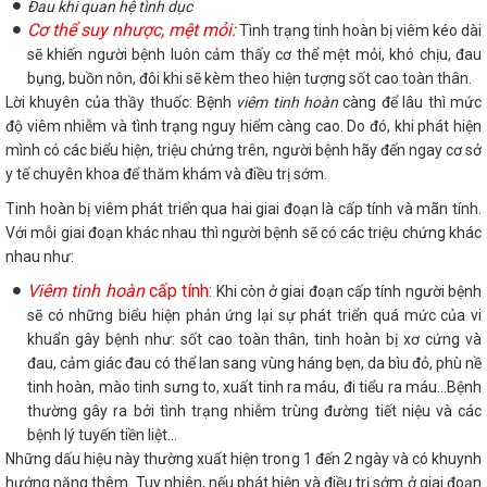
Đau khi quan hệ tình dục
Cơ thể suy nhược, mệt mỏi:
Tình trạng tinh hoàn bị viêm kéo dài
sẽ khiến người bệnh luôn cảm thấy cơ thể mệt mỏi, khó chịu, đau
bụng, buồn nôn, đôi khi sẽ kèm theo hiện tượng sốt cao toàn thân.
Lời khuyên của thầy thuốc: Bệnh
viêm tinh hoàn
càng để lâu thì mức
độ viêm nhiễm và tình trạng nguy hiểm càng cao. Do đó, khi phát hiện
mình có các biểu hiện, triệu chứng trên, người bệnh hãy đến ngay cơ sở
y tế chuyên khoa để thăm khám và điều trị sớm.
Tinh hoàn bị viêm phát triển qua hai giai đoạn là cấp tính và mãn tính.
Với mỗi giai đoạn khác nhau thì người bệnh sẽ có các triệu chứng khác
nhau như:
Viêm tinh hoàn
cấp tính:
Khi còn ở giai đoạn cấp tính người bệnh
sẽ có những biểu hiện phản ứng lại sự phát triển quá mức của vi
khuẩn gây bệnh như: sốt cao toàn thân, tinh hoàn bị xơ cứng và
đau, cảm giác đau có thể lan sang vùng háng bẹn, da bìu đỏ, phù nề
tinh hoàn, mào tinh sưng to, xuất tinh ra máu, đi tiểu ra máu...Bệnh
thường gây ra bởi tình trạng nhiễm trùng đường tiết niệu và các
bệnh lý tuyến tiền liệt…
Những dấu hiệu này thường xuất hiện trong 1 đến 2 ngày và có khuynh
hướng nặng thêm. Tuy nhiên, nếu phát hiện và điều trị sớm ở giai đoạn