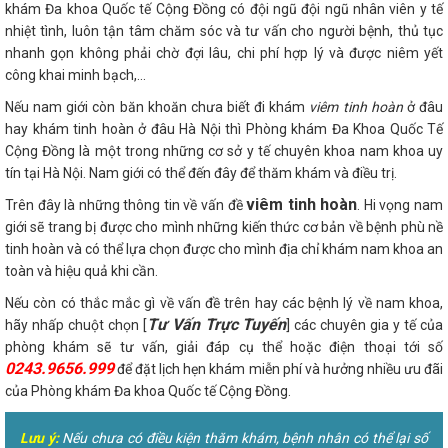
khám Đa khoa Quốc tế Cộng Đồng có đội ngũ đội ngũ nhân viên y tế
nhiệt tình, luôn tận tâm chăm sóc và tư vấn cho người bệnh, thủ tục
nhanh gọn không phải chờ đợi lâu, chi phí hợp lý và được niêm yết
công khai minh bạch,...
Nếu nam giới còn băn khoăn chưa biết đi khám
viêm tinh hoàn
ở đâu
hay khám tinh hoàn ở đâu Hà Nội thì Phòng khám Đa Khoa Quốc Tế
Cộng Đồng là một trong những cơ sở y tế chuyên khoa nam khoa uy
tín tại Hà Nội. Nam giới có thể đến đây để thăm khám và điều trị.
viêm tinh hoàn
Trên đây là những thông tin về vấn đề
. Hi vọng nam
giới sẽ trang bị được cho mình những kiến thức cơ bản về bệnh phù nề
tinh hoàn và có thể lựa chọn được cho mình địa chỉ khám nam khoa an
toàn và hiệu quả khi cần.
Nếu còn có thắc mắc gì về vấn đề trên hay các bệnh lý về nam khoa,
Tư Vấn Trực Tuyến
hãy nhấp chuột chọn [
] các chuyên gia y tế của
phòng khám sẽ tư vấn, giải đáp cụ thể hoặc điện thoại tới số
0243.9656.999
để đặt lịch hẹn khám miễn phí và hưởng nhiều ưu đãi
của Phòng khám Đa khoa Quốc tế Cộng Đồng.
Lưu ý:
Nếu chưa có điều kiện thăm khám, bệnh nhân có thể lại số