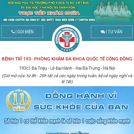
| GỌI ĐIỆN
| TƯ VẤN
BỆNH TRĨ 193- PHÒNG KHÁM ĐA KHOA QUỐC TẾ CỘNG ĐỒNG
193c1 Bà Triệu - Lê Đại Hành - Hai Bà Trưng - Hà Nội
(Giờ mở cửa: từ 8h - 20h tất cả các ngày trong tuần, kể cả ngày nghỉ và
lễ Tết)