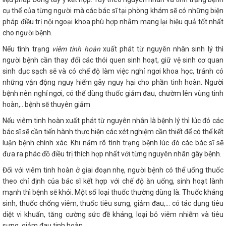
cụ thể của từng người mà các bác sĩ tại phòng khám sẽ có những biện
pháp điều trị nội ngoại khoa phù hợp nhằm mang lại hiệu quả tốt nhất
cho người bệnh.
Nếu tình trạng
viêm tinh hoàn
xuất phát từ nguyên nhân sinh lý thì
người bệnh cần thay đổi các thói quen sinh hoạt, giữ vệ sinh cơ quan
sinh dục sạch sẽ và có chế độ làm việc nghỉ ngơi khoa học, tránh có
những vận động nguy hiểm gây nguy hại cho phần tinh hoàn. Người
bệnh nên nghỉ ngơi, có thể dùng thuốc giảm đau, chườm lên vùng tinh
hoàn,.. bệnh sẽ thuyên giảm
Nếu viêm tinh hoàn xuất phát từ nguyên nhân là bệnh lý thì lúc đó các
bác sĩ sẽ cần tiến hành thực hiện các xét nghiệm cần thiết để có thể kết
luận bệnh chính xác. Khi nắm rõ tình trạng bệnh lúc đó các bác sĩ sẽ
đưa ra phác đồ điều trị thích hợp nhất với từng nguyên nhân gây bệnh.
Đối với viêm tinh hoàn ở giai đoạn nhẹ, người bệnh có thể uống thuốc
theo chỉ định của bác sĩ kết hợp với chế độ ăn uống, sinh hoạt lành
mạnh thì bệnh sẽ khỏi. Một số loại thuốc thường dùng là: Thuốc kháng
sinh, thuốc chống viêm, thuốc tiêu sưng, giảm đau,… có tác dụng tiêu
diệt vi khuẩn, tăng cường sức đề kháng, loại bỏ viêm nhiễm và tiêu
sưng, giảm đau tinh hoàn.