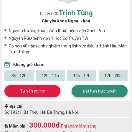
Trịnh Tùng
Ts. Bs CKII
Chuyên khoa Ngoại khoa
Nguyên trưởng khoa phẫu thuật bệnh viện Xanh Pôn
Nguyên PGĐ bệnh viện Y Học Cổ Truyền TW
Có hơn 40 năm kinh nghiệm trong lĩnh vực điều trị bệnh Hậu Môn
Trực Tràng
Khung giờ khám
8h - 12h
12h - 14h
14h - 17h
17h - 20h
Tư vấn online
Đặt hẹn trực tuyến
Địa chỉ
Số 193c1, Bà Triệu, Hai Bà Trưng, Hà Nội
300.000đ
Miễn phí
Phí khám lâm sàng