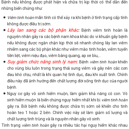
Bệnh nếu không được phát hiện và chữa trị kịp thời có thể dẫn đến
những biến chứng như:
Viêm tinh hoàn
mãn tính có thể xảy ra khi bệnh ở tình trạng cấp tính
không được điều trị sớm.
Lây lan sang các bộ phận khác:
Bệnh viêm tinh hoàn là
nguyên nhân gây ra các bệnh nam khoa khác do vi khuẩn gây bệnh
nếu không được ngăn chặn kịp thời sẽ nhanh chóng lây lan viêm
nhiễm sang các bộ phận khác như viêm mào tinh hoàn, viêm tuyến
tiền liệt, viêm niệu đạo, viêm bàng quang, ap xe bìu,…
Suy giảm chức năng sinh lý nam:
Bệnh
viêm tinh hoàn
khiến
cho vùng bìu luôn trong trạng thái sưng viêm và gây nên các cơn
đau khó chịu, nhất là khi quan hệ tình dục, đau khi xuất tinh. Chính
điều này đã ảnh hưởng đến chất lượng đời sống tình dục của người
bệnh.
Nguy cơ gây vô sinh hiếm muộn, làm giảm khả năng có con. Vô
sinh hiếm muộn là biến chứng nguy hiểm nhất khi bị
viêm tinh hoàn
gây ra. Bởi bệnh nếu không được chữa trị sớm sẽ khiến cho tinh
hoàn teo 1 hoặc 2 bên. Chính việc này sẽ làm giảm số lượng và
chất lượng tinh trùng và là nguyên nhân gây vô sinh.
Tình trạng
viêm tinh hoàn
gây ra nhiều tác hại nguy hiểm khác nhau