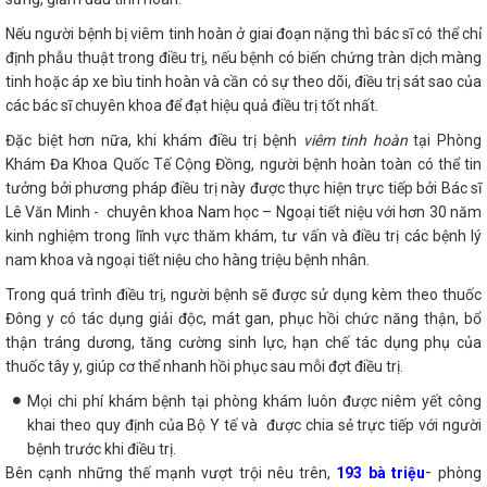
Nếu người bệnh bị viêm tinh hoàn ở giai đoạn nặng thì bác sĩ có thể chỉ
định phẫu thuật trong điều trị, nếu bệnh có biến chứng tràn dịch màng
tinh hoặc áp xe bìu tinh hoàn và cần có sự theo dõi, điều trị sát sao của
các bác sĩ chuyên khoa để đạt hiệu quả điều trị tốt nhất.
Đặc biệt hơn nữa, khi khám điều trị bệnh
viêm tinh hoàn
tại Phòng
Khám Đa Khoa Quốc Tế Cộng Đồng, người bệnh hoàn toàn có thể tin
tưởng bởi phương pháp điều trị này được thực hiện trực tiếp bởi Bác sĩ
Lê Văn Minh - chuyên khoa Nam học – Ngoại tiết niệu với hơn 30 năm
kinh nghiệm trong lĩnh vực thăm khám, tư vấn và điều trị các bệnh lý
nam khoa và ngoại tiết niệu cho hàng triệu bệnh nhân.
Trong quá trình điều trị, người bệnh sẽ được sử dụng kèm theo thuốc
Đông y có tác dụng giải độc, mát gan, phục hồi chức năng thận, bổ
thận tráng dương, tăng cường sinh lực, hạn chế tác dụng phụ của
thuốc tây y, giúp cơ thể nhanh hồi phục sau mỗi đợt điều trị.
Mọi chi phí khám bệnh tại phòng khám luôn được niêm yết công
khai theo quy định của Bộ Y tế và được chia sẻ trực tiếp với người
bệnh trước khi điều trị.
-
Bên cạnh những thế mạnh vượt trội nêu trên,
193 bà triệu
phòng