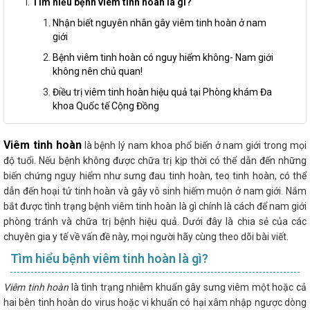
Tìm hiểu bệnh viêm tinh hoàn là gì?
Nhận biết nguyên nhân gây viêm tinh hoàn ở nam
giới
Bệnh viêm tinh hoàn có nguy hiểm không- Nam giới
không nên chủ quan!
Điều trị viêm tinh hoàn hiệu quả tại Phòng khám Đa
khoa Quốc tế Cộng Đồng
Viêm tinh hoàn
là bệnh lý nam khoa phổ biến ở nam giới trong mọi
độ tuổi. Nếu bệnh không được chữa trị kịp thời có thể dẫn đến những
biến chứng nguy hiểm như sưng đau tinh hoàn, teo tinh hoàn, có thể
dẫn đến hoại tử tinh hoàn và gây vô sinh hiếm muộn ở nam giới. Nắm
bắt được tình trạng bệnh viêm tinh hoàn là gì chính là cách để nam giới
phòng tránh và chữa trị bệnh hiệu quả. Dưới đây là chia sẻ của các
chuyên gia y tế về vấn đề này, mọi người hãy cùng theo dõi bài viết.
Tìm hiểu bệnh viêm tinh hoàn là gì?
Viêm tinh hoàn
là tình trạng nhiễm khuẩn gây sưng viêm một hoặc cả
hai bên tinh hoàn do virus hoặc vi khuẩn có hại xâm nhập ngược dòng