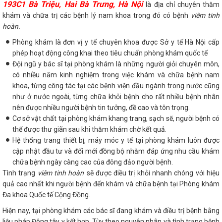
193C1 Bà Triệu, Hai Bà Trưng, Hà Nội
là địa chỉ chuyên thăm
khám và chữa trị các bệnh lý nam khoa trong đó có bệnh
viêm tinh
hoàn.
Phòng khám là đơn vị y tế chuyên khoa được Sở y tế Hà Nội cấp
phép hoạt động công khai theo tiêu chuẩn phòng khám quốc tế
Đội ngũ y bác sĩ tại phòng khám là những người giỏi chuyên môn,
có nhiều năm kinh nghiệm trong việc khám và chữa bệnh nam
khoa, từng công tác tại các bệnh viện đầu ngành trong nước cũng
như ở nước ngoài, từng chữa khỏi bệnh cho rất nhiều bệnh nhân
nên được nhiều người bệnh tin tưởng, đề cao và tôn trọng.
Cơ sở vật chất tại phòng khám khang trang, sạch sẽ, người bệnh có
thể được thư giãn sau khi thăm khám chờ kết quả.
Hệ thống trang thiết bị, máy móc y tế tại phòng khám luôn được
cập nhật đầu tư và đổi mới đồng bộ nhằm đáp ứng nhu cầu khám
chữa bệnh ngày càng cao của đông đảo người bệnh.
Tình trạng
viêm tinh hoàn
sẽ được điều trị khỏi nhanh chóng với hiệu
quả cao nhất khi người bệnh đến khám và chữa bệnh tại Phòng khám
Đa khoa Quốc tế Cộng Đồng.
Hiện nay, tại phòng khám các bác sĩ đang khám và điều trị bệnh bằng
liệu pháp Đông tây y kết hợp. Tùy theo nguyên nhân và tình trạng bệnh