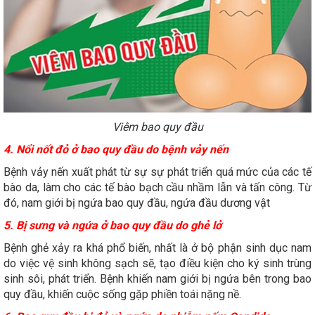
Viêm bao quy đầu
4. Nổi nốt đỏ ở bao quy đầu do bệnh vảy nến
Bệnh vảy nến xuất phát từ sự sự phát triển quá mức của các tế
bào da, làm cho các tế bào bạch cầu nhầm lẫn và tấn công. Từ
đó, nam giới bị ngứa bao quy đầu, ngứa đầu dương vật
5. Bị sưng và ngứa ở bao quy đầu do ghẻ lở
Bệnh ghẻ xảy ra khá phổ biến, nhất là ở bộ phận sinh dục nam
do việc vệ sinh không sạch sẽ, tạo điều kiện cho ký sinh trùng
sinh sôi, phát triển. Bệnh khiến nam giới bị ngứa bên trong bao
quy đầu, khiến cuộc sống gặp phiền toái nặng nề.