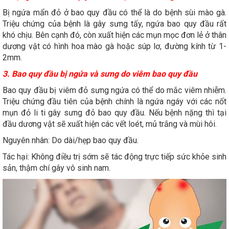
Bị ngứa mẩn đỏ ở bao quy đầu có thể là do bệnh sùi mào gà.
Triệu chứng của bệnh là gây sưng tấy, ngứa bao quy đầu rất
khó chịu. Bên cạnh đó, còn xuất hiện các mụn mọc đơn lẻ ở thân
dương vật có hình hoa mào gà hoặc súp lơ, đường kính từ 1-
2mm.
3. Bao quy đầu bị ngứa và sưng do viêm bao quy đầu
Bao quy đầu bị viêm đỏ sưng ngứa có thể do mắc viêm nhiễm.
Triệu chứng đầu tiên của bệnh chính là ngứa ngáy với các nốt
mụn đỏ li ti gây sưng đỏ bao quy đầu. Nếu bệnh nặng thì tại
đầu dương vật sẽ xuất hiện các vết loét, mủ trắng và mùi hôi.
Nguyên nhân: Do dài/hẹp bao quy đầu.
Tác hại: Không điều trị sớm sẽ tác động trực tiếp sức khỏe sinh
sản, thậm chí gây vô sinh nam.