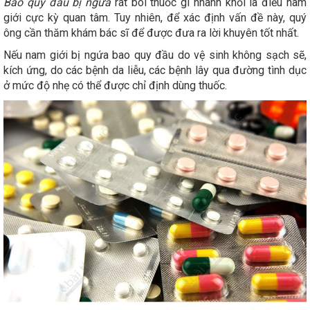
Bao quy đầu bị ngứa
rát bôi thuốc gì nhanh khỏi là điều nam
giới cực kỳ quan tâm. Tuy nhiên, để xác định vấn đề này, quý
ông cần thăm khám bác sĩ để được đưa ra lời khuyên tốt nhất.
Nếu nam giới bị ngứa bao quy đầu do vệ sinh không sạch sẽ,
kích ứng, do các bệnh da liễu, các bệnh lây qua đường tình dục
ở mức độ nhẹ có thể được chỉ định dùng thuốc.