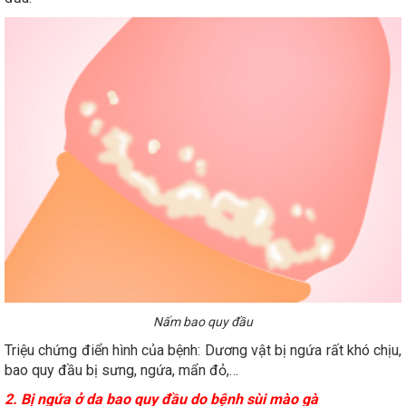
Nấm bao quy đầu
Triệu chứng điển hình của bệnh: Dương vật bị ngứa rất khó chịu,
bao quy đầu bị sưng, ngứa, mẩn đỏ,…
2. Bị ngứa ở da bao quy đầu do bệnh sùi mào gà