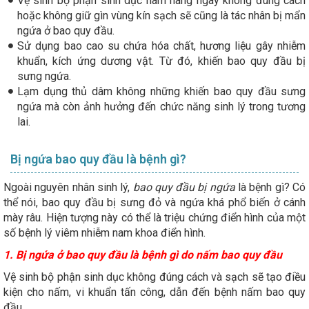
Vệ sinh bộ phận sinh dục nam hàng ngày không đúng cách
hoặc không giữ gìn vùng kín sạch sẽ cũng là tác nhân bị mẩn
ngứa ở bao quy đầu.
Sử dụng bao cao su chứa hóa chất, hương liệu gây nhiễm
khuẩn, kích ứng dương vật. Từ đó, khiến bao quy đầu bị
sưng ngứa.
Lạm dụng thủ dâm không những khiến bao quy đầu sưng
ngứa mà còn ảnh hưởng đến chức năng sinh lý trong tương
lai.
Bị ngứa bao quy đầu là bệnh gì?
Ngoài nguyên nhân sinh lý,
bao quy đầu bị ngứa
là bệnh gì? Có
thể nói, bao quy đầu bị sưng đỏ và ngứa khá phổ biến ở cánh
mày râu. Hiện tượng này có thể là triệu chứng điển hình của một
số bệnh lý viêm nhiễm nam khoa điển hình.
1. Bị ngứa ở bao quy đầu là bệnh gì do nấm bao quy đầu
Vệ sinh bộ phận sinh dục không đúng cách và sạch sẽ tạo điều
kiện cho nấm, vi khuẩn tấn công, dẫn đến bệnh nấm bao quy
đầu.