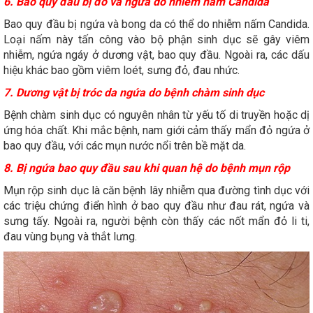
6. Bao quy đầu bị đỏ và ngứa do nhiễm nấm Candida
Bao quy đầu bị ngứa và bong da có thể do nhiễm nấm Candida.
Loại nấm này tấn công vào bộ phận sinh dục sẽ gây viêm
nhiễm, ngứa ngáy ở dương vật, bao quy đầu. Ngoài ra, các dấu
hiệu khác bao gồm viêm loét, sưng đỏ, đau nhức.
7. Dương vật bị tróc da ngứa do bệnh chàm sinh dục
Bệnh chàm sinh dục có nguyên nhân từ yếu tố di truyền hoặc dị
ứng hóa chất. Khi mắc bệnh, nam giới cảm thấy mẩn đỏ ngứa ở
bao quy đầu, với các mụn nước nổi trên bề mặt da.
8. Bị ngứa bao quy đầu sau khi quan hệ do bệnh mụn rộp
Mụn rộp sinh dục là căn bệnh lây nhiễm qua đường tình dục với
các triệu chứng điển hình ở bao quy đầu như đau rát, ngứa và
sưng tấy. Ngoài ra, người bệnh còn thấy các nốt mẩn đỏ li ti,
đau vùng bụng và thắt lưng.