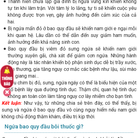
Thanh niên chưa lập gia đình bị ngứa vùng kín khiến không
tự tin khi lâm trận. Với tâm lý lo lắng, tự ti sẽ khiến cuộc yêu
không được trọn vẹn, gây ảnh hưởng đến cảm xúc của cả
hai.
Bị ngứa mẩn đỏ ở bao quy đầu sẽ khiến nam giới e ngại mỗi
khi quan hệ. Lâu dần có thể dẫn đến suy giảm ham muốn,
ảnh hưởng đến khả năng sinh con.
Bao quy đầu bị viêm đỏ sưng ngứa sẽ khiến nam giới
thường xuyên gãi, chà xát để giảm cơn ngứa. Những hành
động này là tác nhân khiến bộ phận sinh dục dễ bị trầy xước,
tổn thương, gia tăng nguy cơ mắc các bệnh như lậu, sùi mào
gà, giang mai…
Đầu chim bị đỏ, sưng, ngứa ngáy có thể là biểu hiện của một
số bệnh lây qua đường tình dục. Thậm chí, quan hệ tình dục
không an toàn còn làm tăng nguy cơ lây nhiễm cho bạn tình.
Kết luận
:
Như vậy, từ những chia sẻ trên đây, có thể thấy, bị
sưng và ngứa ở bao quy đầu vô cùng nguy hiểm nếu nam giới
không chủ động thăm khám, điều trị kịp thời.
Ngứa bao quy đầu bôi thuốc gì?