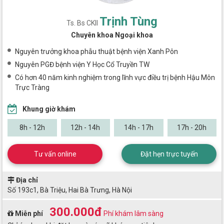
Trịnh Tùng
Ts. Bs CKII
Chuyên khoa Ngoại khoa
Nguyên trưởng khoa phẫu thuật bệnh viện Xanh Pôn
Nguyên PGĐ bệnh viện Y Học Cổ Truyền TW
Có hơn 40 năm kinh nghiệm trong lĩnh vực điều trị bệnh Hậu Môn
Trực Tràng
Khung giờ khám
8h - 12h
12h - 14h
14h - 17h
17h - 20h
Tư vấn online
Đặt hẹn trực tuyến
Địa chỉ
Số 193c1, Bà Triệu, Hai Bà Trưng, Hà Nội
300.000đ
Miễn phí
Phí khám lâm sàng