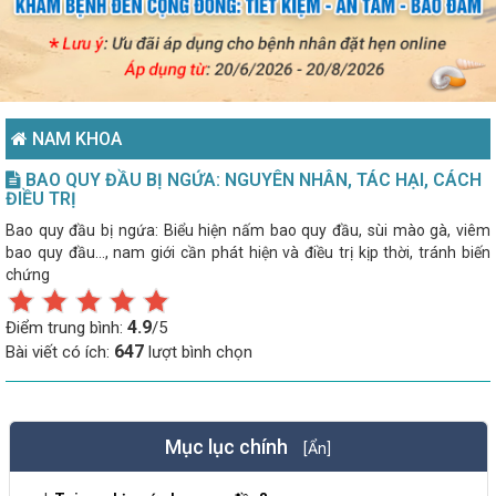
NAM KHOA
BAO QUY ĐẦU BỊ NGỨA: NGUYÊN NHÂN, TÁC HẠI, CÁCH
ĐIỀU TRỊ
Bao quy đầu bị ngứa: Biểu hiện nấm bao quy đầu, sùi mào gà, viêm
bao quy đầu..., nam giới cần phát hiện và điều trị kịp thời, tránh biến
chứng
4.9
Điểm trung bình:
/5
647
Bài viết có ích:
lượt bình chọn
Mục lục chính
[Ẩn]