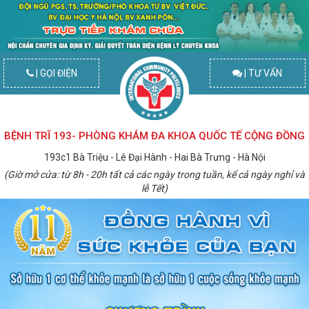
| GỌI ĐIỆN
| TƯ VẤN
BỆNH TRĨ 193- PHÒNG KHÁM ĐA KHOA QUỐC TẾ CỘNG ĐỒNG
193c1 Bà Triệu - Lê Đại Hành - Hai Bà Trưng - Hà Nội
(Giờ mở cửa: từ 8h - 20h tất cả các ngày trong tuần, kể cả ngày nghỉ và
lễ Tết)