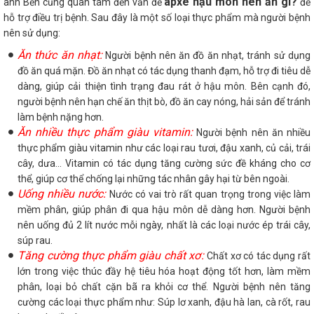
apxe hậu môn nên ăn gì?
anh Bền cũng quan tâm đến vấn đề
để
hỗ trợ điều trị bệnh. Sau đây là một số loại thực phẩm mà người bệnh
nên sử dụng:
Ăn thức ăn nhạt:
Người bệnh nên ăn đồ ăn nhạt, tránh sử dụng
đồ ăn quá mặn. Đồ ăn nhạt có tác dụng thanh đạm, hỗ trợ đi tiêu dễ
dàng, giúp cải thiện tình trạng đau rát ở hậu môn. Bên cạnh đó,
người bệnh nên hạn chế ăn thịt bò, đồ ăn cay nóng, hải sản để tránh
làm bệnh nặng hơn.
Ăn nhiều thực phẩm giàu vitamin:
Người bệnh nên ăn nhiều
thực phẩm giàu vitamin như các loại rau tươi, đậu xanh, củ cải, trái
cây, dưa... Vitamin có tác dụng tăng cường sức đề kháng cho cơ
thể, giúp cơ thể chống lại những tác nhân gây hại từ bên ngoài.
Uống nhiều nước:
Nước có vai trò rất quan trọng trong việc làm
mềm phân, giúp phân đi qua hậu môn dễ dàng hơn. Người bệnh
nên uống đủ 2 lít nước mỗi ngày, nhất là các loại nước ép trái cây,
súp rau.
Tăng cường thực phẩm giàu chất xơ:
Chất xơ có tác dụng rất
lớn trong việc thúc đầy hệ tiêu hóa hoạt động tốt hơn, làm mềm
phân, loại bỏ chất cặn bã ra khỏi cơ thể. Người bệnh nên tăng
cường các loại thực phẩm như: Súp lơ xanh, đậu hà lan, cà rốt, rau