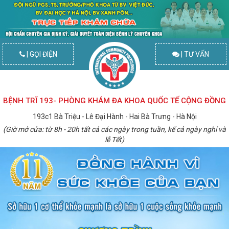
| GỌI ĐIỆN
| TƯ VẤN
BỆNH TRĨ 193- PHÒNG KHÁM ĐA KHOA QUỐC TẾ CỘNG ĐỒNG
193c1 Bà Triệu - Lê Đại Hành - Hai Bà Trưng - Hà Nội
(Giờ mở cửa: từ 8h - 20h tất cả các ngày trong tuần, kể cả ngày nghỉ và
lễ Tết)