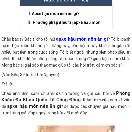
Apxe hậu môn nên ăn gì?
Phương pháp điều trị apxe hậu môn
apxe hậu môn nên ăn gì
Chào bác sĩ! Bác sĩ cho tôi hỏi
? Tôi bị bệnh
apxe hậu môn khoảng 2 tháng nay, căn bệnh này khiến tôi gặp rất
nhiều bất tiện trong cuộc sống. Tôi biết ngoài những biện pháp điều trị
bệnh thì chế độ ăn uống cũng rất quan trọng để giúp bệnh sớm khỏi.
Mong bác sĩ giải đáp thắc mắc giúp tôi câu hỏi trên, cảm ơn bác sĩ!
(Văn Bền, 39 tuổi, Thái Nguyên)
Trả lời
Phòng
Chào anh Bền, cảm ơn anh đã tin tưởng và gửi câu hỏi về
Khám Đa Khoa Quốc Tế Cộng Đồng
, thắc mắc của anh về vấn
apxe hậu môn nên ăn gì
đề
? sẽ được các chuyên gia hậu môn –
trực tràng giải đáp ngay trong bài viết dưới đây.