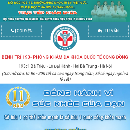
| GỌI ĐIỆN
| TƯ VẤN
BỆNH TRĨ 193- PHÒNG KHÁM ĐA KHOA QUỐC TẾ CỘNG ĐỒNG
193c1 Bà Triệu - Lê Đại Hành - Hai Bà Trưng - Hà Nội
(Giờ mở cửa: từ 8h - 20h tất cả các ngày trong tuần, kể cả ngày nghỉ và
lễ Tết)