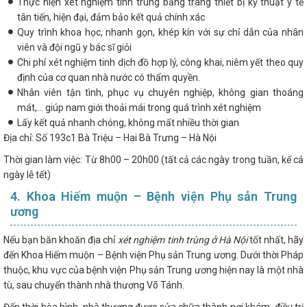
Thực hiện xét nghiệm tinh trùng bằng trang thiết bị kỹ thuật y tế
tân tiến, hiện đại, đảm bảo kết quả chính xác
Quy trình khoa học, nhanh gọn, khép kín với sự chỉ dẫn của nhân
viên và đội ngũ y bác sĩ giỏi
Chi phí xét nghiệm tinh dịch đồ hợp lý, công khai, niêm yết theo quy
định của cơ quan nhà nước có thẩm quyền.
Nhân viên tận tình, phục vụ chuyên nghiệp, không gian thoáng
mát,... giúp nam giới thoải mái trong quá trình xét nghiệm
Lấy kết quả nhanh chóng, không mất nhiều thời gian
Địa chỉ: Số 193c1 Bà Triệu – Hai Bà Trưng – Hà Nội
Thời gian làm việc: Từ 8h00 – 20h00 (tất cả các ngày trong tuần, kể cả
ngày lễ tết)
4. Khoa Hiếm muộn – Bệnh viện Phụ sản Trung
ương
Nếu bạn băn khoăn địa chỉ
xét nghiệm tinh trùng ở Hà Nội
tốt nhất, hãy
đến Khoa Hiếm muộn – Bệnh viện Phụ sản Trung ương. Dưới thời Pháp
thuộc, khu vực của bệnh viện Phụ sản Trung ương hiện nay là một nhà
tù, sau chuyển thành nhà thương Võ Tánh.