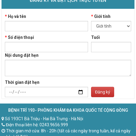
ĐĂNG KÝ VÀ ĐẶT LỊCH TRỰC TUYẾN
*
Họ và tên
*
Giới tính
*
Số điện thoại
Tuổi
Nội dung đặt hẹn
Thời gian đặt hẹn
Đăng ký
BỆNH TRĨ 193- PHÒNG KHÁM ĐA KHOA QUỐC TẾ CỘNG ĐỒNG
Số 193C1 Bà Triệu - Hai Bà Trưng - Hà Nội
Điện thoại liên hệ: 0243.9656.999
Thời gian mở cửa: 8h - 20h (tất cả các ngày trong tuần, kể cả ngày