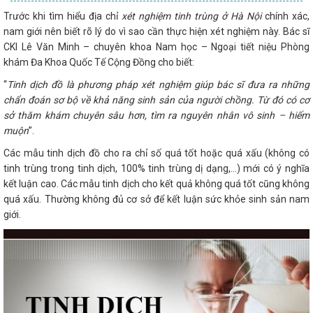
Trước khi tìm hiểu địa chỉ
xét nghiệm tinh trùng ở Hà Nội
chính xác,
nam giới nên biết rõ lý do vì sao cần thực hiện xét nghiệm này. Bác sĩ
CKI Lê Văn Minh – chuyên khoa Nam học – Ngoại tiết niệu Phòng
khám Đa Khoa Quốc Tế Cộng Đồng cho biết:
“
Tinh dịch đồ là phương pháp xét nghiệm giúp bác sĩ đưa ra những
chẩn đoán sơ bộ về khả năng sinh sản của người chồng. Từ đó có cơ
sở thăm khám chuyên sâu hơn, tìm ra nguyên nhân vô sinh – hiếm
muộn
”.
Các mẫu tinh dịch đồ cho ra chỉ số quá tốt hoặc quá xấu (không có
tinh trùng trong tinh dịch, 100% tinh trùng dị dạng,...) mới có ý nghĩa
kết luận cao. Các mẫu tinh dịch cho kết quả không quá tốt cũng không
quá xấu. Thường không đủ cơ sở để kết luận sức khỏe sinh sản nam
giới.