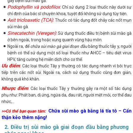
gây bệnh sùi mào gà.
Podophyllin và podofilox
: Chỉ sử dụng 2 loại thuốc này dưới sự
chỉ định của bác sĩ chuyên khoa, tuyệt đối không sử dụng tùy tiện.
Axit tricloaxetic (TCA)
:
Thuốc có tác dụng đốt cháy các nốt mụn
sùi mào gà.
Sinecatechin (Veregen)
:
Sử dụng thuốc điều trị bệnh sùi mào gà
ở bên ngoài, trong hoặc xung quanh vùng hậu môn.
Ngoài ra, để
chữa sùi mào gà giai đoạn đầu
bằng thuốc tây y, người
bệnh có thể sử dụng một số loại thuốc như AHCC – tiêu diệt virus
HPV, tăng cường hệ miễn dịch cho cơ thể.
Ưu điểm
:
Các loại thuốc Tây y thường có tác dụng nhanh vì bôi trực
tiếp trên các nốt sùi. Ngoài ra, cách sử dụng thuốc cũng đơn giản,
không quá khó khăn.
Nhược điểm
:
Các loại thuốc Tây y thường gây ra một số tác dụng
phụ như: Phát ban, dị ứng, ngứa da, đau rát, người mệt mỏi, cơ thể đau
nhức,...
Chữa sùi mào gà bằng lá tía tô – Cẩn
>>Có thể bạn quan tâm:
thận kẻo thêm nặng!
2. Điều trị sùi mào gà giai đoạn đầu bằng phương