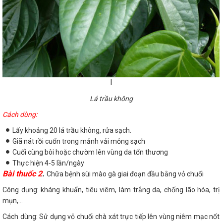
l
Lá trầu không
Cách dùng:
Lấy khoảng 20 lá trầu không, rửa sạch.
Giã nát rồi cuốn trong mảnh vải mỏng sạch
Cuối cùng bôi hoặc chườm lên vùng da tổn thương
Thực hiện 4-5 lần/ngày
Bài thuốc 2
.
Chữa bệnh sùi mào gà giai đoạn đầu bằng vỏ chuối
Công dụng: kháng khuẩn, tiêu viêm, làm trắng da, chống lão hóa, trị
mụn,...
Cách dùng: Sử dụng vỏ chuối chà xát trực tiếp lên vùng niêm mạc nốt