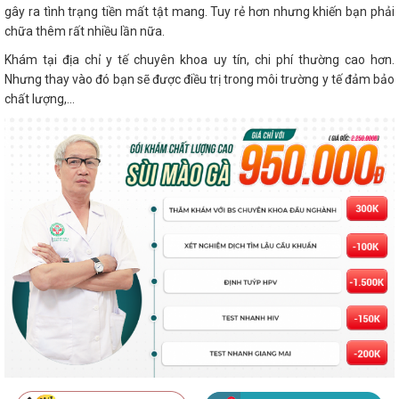
gây ra tình trạng tiền mất tật mang. Tuy rẻ hơn nhưng khiến bạn phải
chữa thêm rất nhiều lần nữa.
Khám tại địa chỉ y tế chuyên khoa uy tín, chi phí thường cao hơn.
Nhưng thay vào đó bạn sẽ được điều trị trong môi trường y tế đảm bảo
chất lượng,...