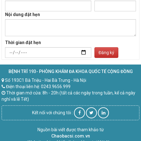
Nội dung đặt hẹn
Thời gian đặt hẹn
Đăng ký
BỆNH TRĨ 193- PHÒNG KHÁM ĐA KHOA QUỐC TẾ CỘNG ĐỒNG
Số 193C1 Bà Triệu - Hai Bà Trưng - Hà Nội
Điện thoại liên hệ: 0243.9656.999
Thời gian mở cửa: 8h - 20h (tất cả các ngày trong tuần, kể cả ngày
nghỉ và lễ Tết)
Kết nối với chúng tôi :
Nguồn bài viết được tham khảo từ
Chaobacsi.com.vn