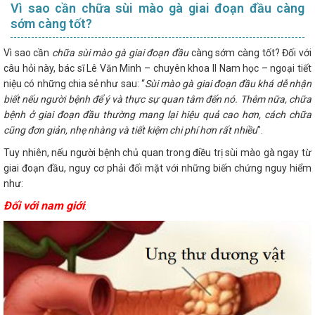
Vì sao cần chữa sùi mào gà giai đoạn đầu càng
sớm càng tốt?
Vì sao cần
chữa sùi mào gà giai đoạn đầu
càng sớm càng tốt? Đối với
câu hỏi này, bác sĩ Lê Văn Minh – chuyên khoa II Nam học – ngoại tiết
niệu có những chia sẻ như sau: “
Sùi mào gà giai đoạn đầu khá dễ nhận
biết nếu người bệnh để ý và thực sự quan tâm đến nó. Thêm nữa, chữa
bệnh ở giai đoạn đầu thường mang lại hiệu quả cao hơn, cách chữa
cũng đơn giản, nhẹ nhàng và tiết kiệm chi phí hơn rất nhiều
”.
Tuy nhiên, nếu người bệnh chủ quan trong điều trị sùi mào gà ngay từ
giai đoạn đầu, nguy cơ phải đối mặt với những biến chứng nguy hiểm
như:
Đối với nam giới
: