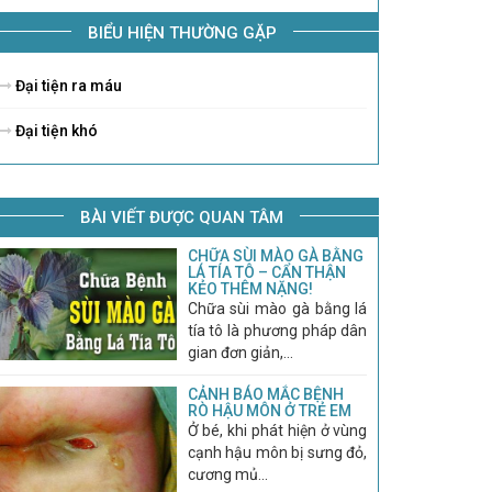
BIỂU HIỆN THƯỜNG GẶP
Đại tiện ra máu
Đại tiện khó
BÀI VIẾT ĐƯỢC QUAN TÂM
CHỮA SÙI MÀO GÀ BẰNG
LÁ TÍA TÔ – CẨN THẬN
KẺO THÊM NẶNG!
Chữa sùi mào gà bằng lá
tía tô là phương pháp dân
gian đơn giản,...
CẢNH BÁO MẮC BỆNH
RÒ HẬU MÔN Ở TRẺ EM
Ở bé, khi phát hiện ở vùng
cạnh hậu môn bị sưng đỏ,
cương mủ...