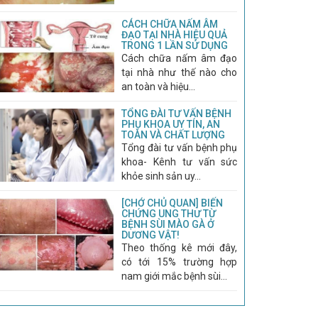
CÁCH CHỮA NẤM ÂM
ĐẠO TẠI NHÀ HIỆU QUẢ
TRONG 1 LẦN SỬ DỤNG
Cách chữa nấm âm đạo
tại nhà như thế nào cho
an toàn và hiệu...
TỔNG ĐÀI TƯ VẤN BỆNH
PHỤ KHOA UY TÍN, AN
TOÀN VÀ CHẤT LƯỢNG
Tổng đài tư vấn bệnh phụ
khoa- Kênh tư vấn sức
khỏe sinh sản uy...
[CHỚ CHỦ QUAN] BIẾN
CHỨNG UNG THƯ TỪ
BỆNH SÙI MÀO GÀ Ở
DƯƠNG VẬT!
Theo thống kê mới đây,
có tới 15% trường hợp
nam giới mắc bệnh sùi...