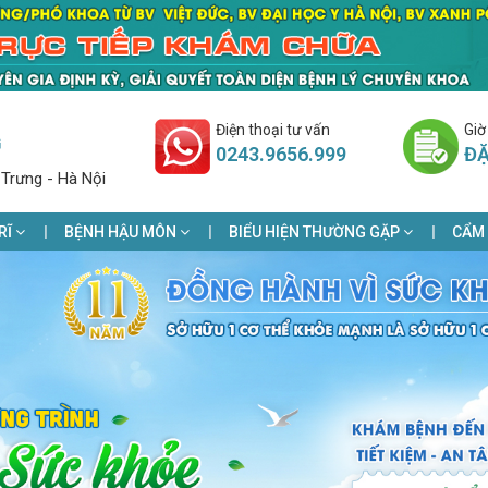
Điện thoại tư vấn
Giờ
G
0243.9656.999
ĐẶ
 Trưng - Hà Nội
RĨ
BỆNH HẬU MÔN
BIỂU HIỆN THƯỜNG GẶP
CẨM