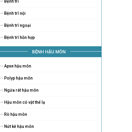
Bệnh trĩ
Bệnh trĩ nội
Bệnh trĩ ngoại
Bệnh trĩ hỗn hợp
BỆNH HẬU MÔN
Apxe hậu môn
Polyp hậu môn
Ngứa rát hậu môn
Hậu môn có vật thể lạ
Rò hậu môn
Nứt kẽ hậu môn