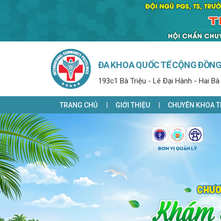
ĐA KHOA QUỐC TẾ CỘNG ĐỒN
193c1 Bà Triệu - Lê Đại Hành - Hai Bà
TRANG CHỦ
GIỚI THIỆU
CHUYÊN KHOA T