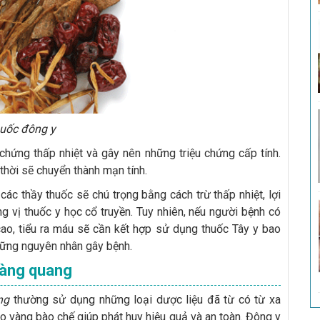
uốc đông y
chứng thấp nhiệt và gây nên những triệu chứng cấp tính.
hời sẽ chuyển thành mạn tính.
, các thầy thuốc sẽ chú trọng bằng cách trừ thấp nhiệt, lợi
g vị thuốc y học cổ truyền. Tuy nhiên, nếu người bệnh có
o, tiểu ra máu sẽ cần kết hợp sử dụng thuốc Tây y bao
hững nguyên nhân gây bệnh.
bàng quang
ng
thường sử dụng những loại dược liệu đã từ có từ xa
o vàng bào chế giúp phát huy hiệu quả và an toàn. Đông y