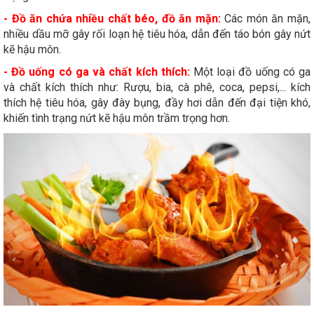
- Đồ ăn chứa nhiều chất béo, đồ ăn mặn:
Các món ăn mặn,
nhiều dầu mỡ gây rối loạn hệ tiêu hóa, dẫn đến táo bón gây nứt
kẽ hậu môn.
- Đồ uống có ga và chất kích thích:
Một loại đồ uống có ga
và chất kích thích như: Rượu, bia, cà phê, coca, pepsi,... kích
thích hệ tiêu hóa, gây đày bụng, đầy hơi dẫn đến đại tiện khó,
khiến tình trạng nứt kẽ hậu môn trầm trọng hơn.