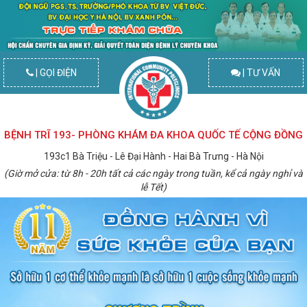
| GỌI ĐIỆN
| TƯ VẤN
BỆNH TRĨ 193- PHÒNG KHÁM ĐA KHOA QUỐC TẾ CỘNG ĐỒNG
193c1 Bà Triệu - Lê Đại Hành - Hai Bà Trưng - Hà Nội
(Giờ mở cửa: từ 8h - 20h tất cả các ngày trong tuần, kể cả ngày nghỉ và
lễ Tết)