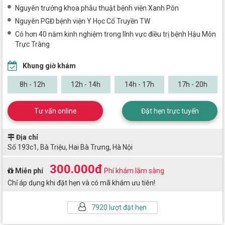
Nguyên trưởng khoa phẫu thuật bệnh viện Xanh Pôn
Nguyên PGĐ bệnh viện Y Học Cổ Truyền TW
Có hơn 40 năm kinh nghiệm trong lĩnh vực điều trị bệnh Hậu Môn
Trực Tràng
Khung giờ khám
8h - 12h
12h - 14h
14h - 17h
17h - 20h
Tư vấn online
Đặt hẹn trực tuyến
Địa chỉ
Số 193c1, Bà Triệu, Hai Bà Trưng, Hà Nội
300.000đ
Miễn phí
Phí khám lâm sàng
Chỉ áp dụng khi đặt hẹn và có mã khám ưu tiên!
7920 lượt đặt hẹn