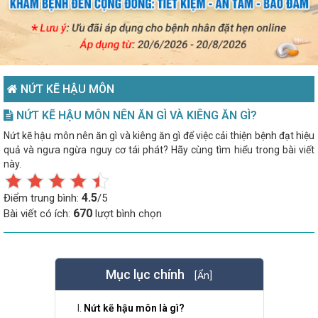
NỨT KẼ HẬU MÔN
NỨT KẼ HẬU MÔN NÊN ĂN GÌ VÀ KIÊNG ĂN GÌ?
Nứt kẽ hậu môn nên ăn gì và kiêng ăn gì để việc cải thiện bệnh đạt hiệu
quả và ngưa ngừa nguy cơ tái phát? Hãy cùng tìm hiểu trong bài viết
này.
4.5
Điểm trung bình:
/5
670
Bài viết có ích:
lượt bình chọn
Mục lục chính
[Ẩn]
Nứt kẽ hậu môn là gì?