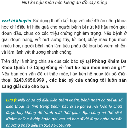
Nứt kẽ hậu môn nên kiêng ăn đồ cay nóng
>>>Lời khuyên
:
Sử dụng thuốc kết hợp với chế độ ăn uống khoa
học chỉ điều trị hiệu quả cho người bệnh bị nứt kẽ hậu môn giai
đoạn đầu, chưa có các triệu chứng nghiêm trọng. Nếu bệnh ở
giai đoạn nặng, vết nứt sưng tấy, lở loét, chảy máu hậu môn
nhiều hơn, người bệnh nên làm tiểu phẫu để loại bỏ viêm nhiễm
và làm lành vết thương nhanh chóng.
Trên đây là những chia sẻ của các bác sỹ tại
Phòng Khám Đa
Khoa Quốc Tế Cộng Đồng
về “
nứt kẽ hậu môn nên ăn gì
?”.
Nếu bạn còn vấn đề gì thắc mắc, hãy liên hệ ngay tới số điện
thoại
0243.9656.999
, các bác sỹ của chúng tôi luôn sẵn
sàng giải đáp cho bạn.
Lưu ý:
Nếu chưa có điều kiện thăm khám, bệnh nhân có thể lại số
điện thoại và tình trạng bệnh, bác sĩ sẽ gọi và nói luôn là chữa
được hay không để tránh mất thời gian. Bạn cũng có thể click
Khám online ở đây hoặc gọi vào số bác sĩ để được nghe tư vấn
phương pháp điều trị 0243.9656.999