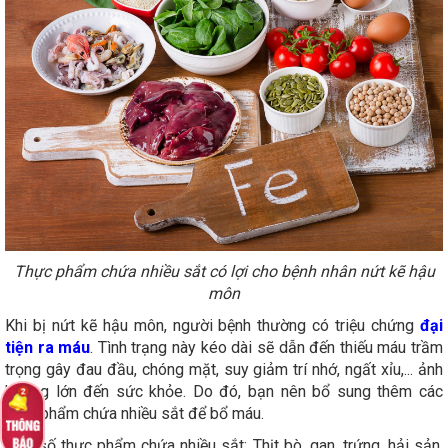
Thực phẩm chứa nhiều sắt có lợi cho bệnh nhân nứt kẽ hậu
môn
Khi bị nứt kẽ hậu môn, người bệnh thường có triệu chứng
đại
tiện ra máu
. Tình trạng này kéo dài sẽ dẫn đến thiếu máu trầm
trọng gây đau đầu, chóng mặt, suy giảm trí nhớ, ngất xỉu,... ảnh
hưởng lớn đến sức khỏe. Do đó, bạn nên bổ sung thêm các
thực phẩm chứa nhiều sắt để bổ máu.
Một số thực phẩm chứa nhiều sắt: Thịt bò, gan, trứng, hải sản,