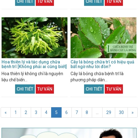
CHI TIẾT
TƯ VẤN
CHI TIẾT
TƯ VẤN
Hoa thiên lý và tác dụng chữa
Cây lá bỏng chữa trĩ có hiệu quả
bệnh trĩ [Không phải ai cũng biết]
bất ngờ như lời đồn?
Hoa thiên lý không chỉ là nguyên
Cây lá bỏng chữa bệnh trĩ là
liệu chế biến...
phương pháp dân...
CHI TIẾT
TƯ VẤN
CHI TIẾT
TƯ VẤN
«
1
2
3
4
5
6
7
8
...
29
30
»