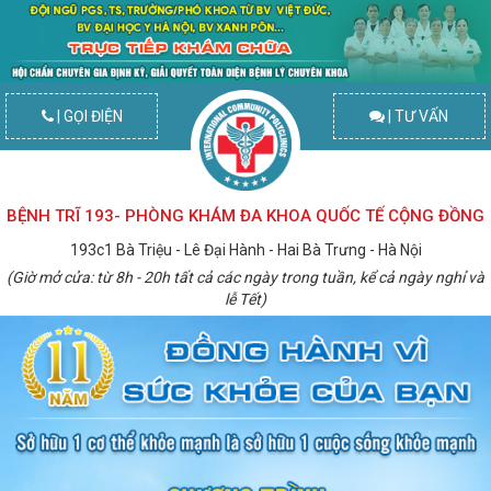
| GỌI ĐIỆN
| TƯ VẤN
BỆNH TRĨ 193- PHÒNG KHÁM ĐA KHOA QUỐC TẾ CỘNG ĐỒNG
193c1 Bà Triệu - Lê Đại Hành - Hai Bà Trưng - Hà Nội
(Giờ mở cửa: từ 8h - 20h tất cả các ngày trong tuần, kể cả ngày nghỉ và
lễ Tết)