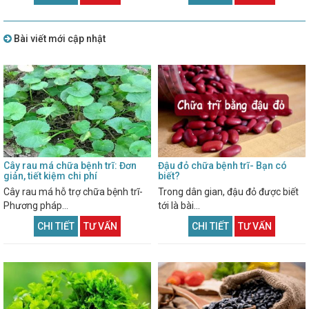
Bài viết mới cập nhật
Cây rau má chữa bệnh trĩ: Đơn
Đậu đỏ chữa bệnh trĩ- Bạn có
giản, tiết kiệm chi phí
biết?
Cây rau má hỗ trợ chữa bệnh trĩ-
Trong dân gian, đậu đỏ được biết
Phương pháp...
tới là bài...
CHI TIẾT
TƯ VẤN
CHI TIẾT
TƯ VẤN