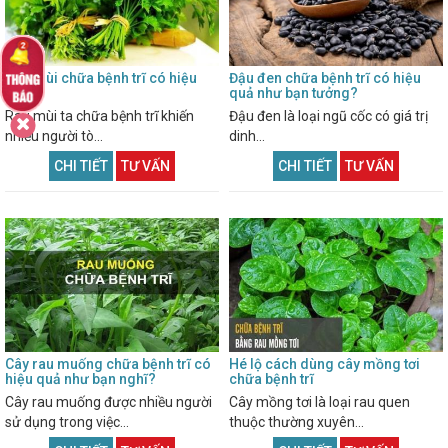
Rau mùi chữa bệnh trĩ có hiệu
Đậu đen chữa bệnh trĩ có hiệu
quả?
quả như bạn tưởng?
Rau mùi ta chữa bệnh trĩ khiến
Đậu đen là loại ngũ cốc có giá trị
nhiều người tò...
dinh...
CHI TIẾT
TƯ VẤN
CHI TIẾT
TƯ VẤN
Cây rau muống chữa bệnh trĩ có
Hé lộ cách dùng cây mồng tơi
hiệu quả như bạn nghĩ?
chữa bệnh trĩ
Cây rau muống được nhiều người
Cây mồng tơi là loại rau quen
sử dụng trong việc...
thuộc thường xuyên...