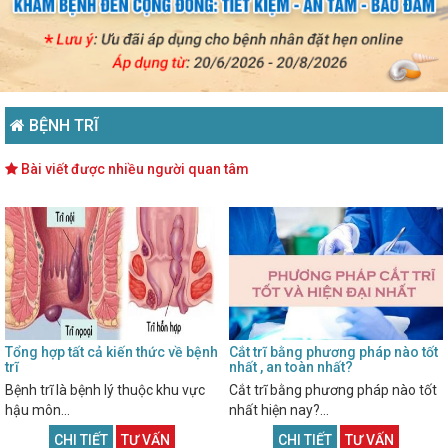
BỆNH TRĨ
Bài viết được nhiều người quan tâm
Tổng hợp tất cả kiến thức về bệnh
Cắt trĩ bằng phương pháp nào tốt
trĩ
nhất , an toàn nhất?
Bệnh trĩ là bệnh lý thuộc khu vực
Cắt trĩ bằng phương pháp nào tốt
hậu môn...
nhất hiện nay?...
CHI TIẾT
TƯ VẤN
CHI TIẾT
TƯ VẤN