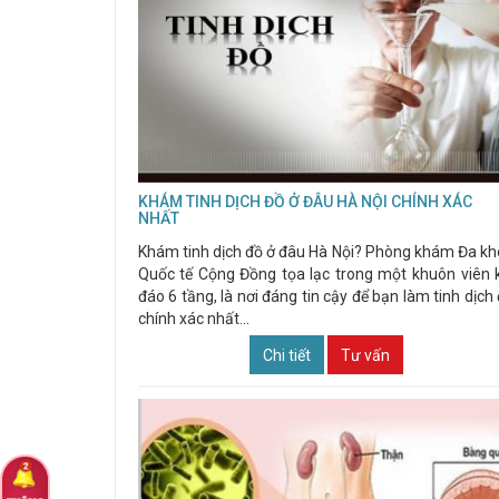
KHÁM TINH DỊCH ĐỒ Ở ĐÂU HÀ NỘI CHÍNH XÁC
NHẤT
Khám tinh dịch đồ ở đâu Hà Nội? Phòng khám Đa k
Quốc tế Cộng Đồng tọa lạc trong một khuôn viên 
đáo 6 tầng, là nơi đáng tin cậy để bạn làm tinh dịch
chính xác nhất...
Chi tiết
Tư vấn