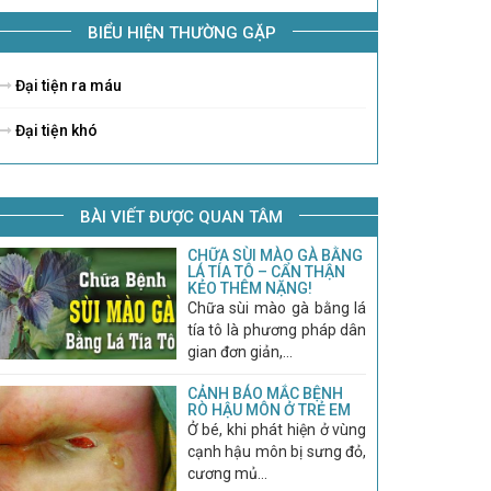
BIỂU HIỆN THƯỜNG GẶP
Đại tiện ra máu
Đại tiện khó
BÀI VIẾT ĐƯỢC QUAN TÂM
CHỮA SÙI MÀO GÀ BẰNG
LÁ TÍA TÔ – CẨN THẬN
KẺO THÊM NẶNG!
Chữa sùi mào gà bằng lá
tía tô là phương pháp dân
gian đơn giản,...
CẢNH BÁO MẮC BỆNH
RÒ HẬU MÔN Ở TRẺ EM
Ở bé, khi phát hiện ở vùng
cạnh hậu môn bị sưng đỏ,
cương mủ...