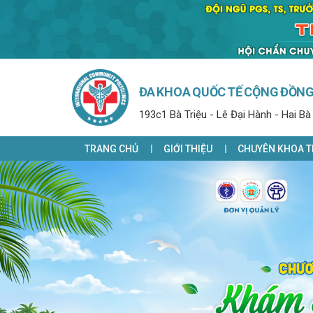
ĐA KHOA QUỐC TẾ CỘNG ĐỒN
193c1 Bà Triệu - Lê Đại Hành - Hai Bà
TRANG CHỦ
GIỚI THIỆU
CHUYÊN KHOA T