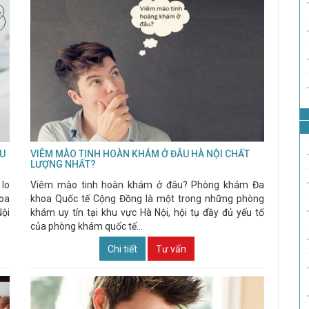
ỆU
VIÊM MÀO TINH HOÀN KHÁM Ở ĐÂU HÀ NỘI CHẤT
LƯỢNG NHẤT?
 lo
Viêm mào tinh hoàn khám ở đâu? Phòng khám Đa
oa
khoa Quốc tế Cộng Đồng là một trong những phòng
Nội
khám uy tín tại khu vực Hà Nội, hội tụ đầy đủ yếu tố
của phòng khám quốc tế...
Chi tiết
Tư vấn