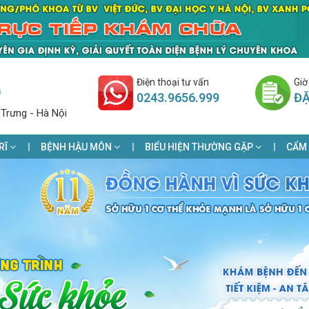
Điện thoại tư vấn
Giờ
G
0243.9656.999
ĐẶ
 Trưng - Hà Nội
RĨ
BỆNH HẬU MÔN
BIỂU HIỆN THƯỜNG GẶP
CẨM