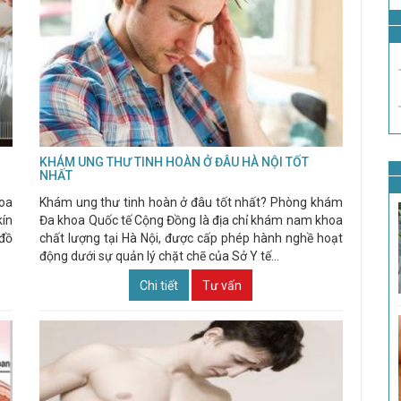
KHÁM UNG THƯ TINH HOÀN Ở ĐÂU HÀ NỘI TỐT
NHẤT
hoa
Khám ung thư tinh hoàn ở đâu tốt nhất? Phòng khám
kín
Đa khoa Quốc tế Cộng Đồng là địa chỉ khám nam khoa
 đồ
chất lượng tại Hà Nội, được cấp phép hành nghề hoạt
động dưới sự quản lý chặt chẽ của Sở Y tế...
Chi tiết
Tư vấn