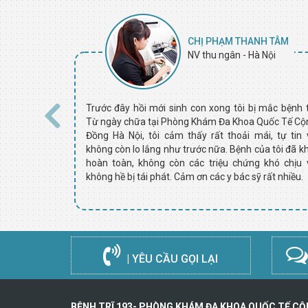
ĂN HÒA
CHỊ PHẠM THANH TÂM
 Định
NV thu ngân - Hà Nội
ên bê vác vật
Trước đây hồi mới sinh con xong tôi bị mắc bệnh tr
đã đi khám tại
Từ ngày chữa tại Phòng Khám Đa Khoa Quốc Tế Cộ
ng Hà Nội và
Đồng Hà Nội, tôi cảm thấy rất thoải mái, tự tin 
 thật may mắn
không còn lo lắng như trước nữa. Bệnh của tôi đã kh
 dấu hiệu của
hoàn toàn, không còn các triệu chứng khó chịu 
ỹ và chúc mọi
không hề bị tái phát. Cảm ơn các y bác sỹ rất nhiều.
| YÊU CẦU GỌI LẠI
BỆNH TRĨ 193- PHÒNG KHÁM ĐA KHOA QUỐC TẾ C