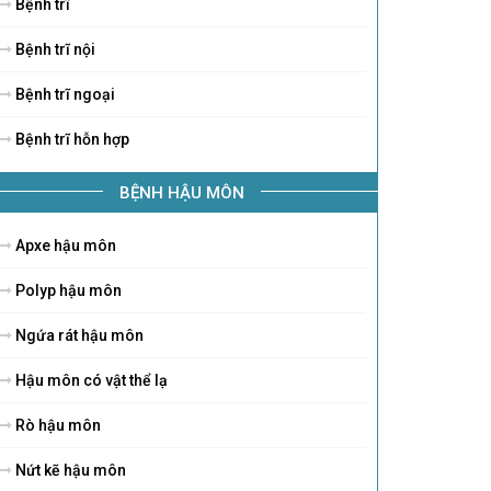
Bệnh trĩ
Bệnh trĩ nội
Bệnh trĩ ngoại
Bệnh trĩ hỗn hợp
BỆNH HẬU MÔN
Apxe hậu môn
Polyp hậu môn
Ngứa rát hậu môn
Hậu môn có vật thể lạ
Rò hậu môn
Nứt kẽ hậu môn