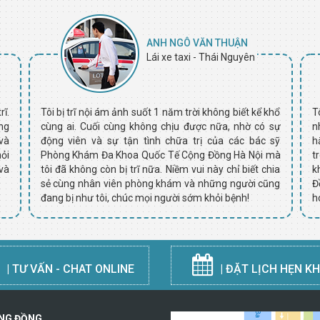
ANH NGÔ VĂN THUẬN
Lái xe taxi - Thái Nguyên
ĩ.
Tôi bị trĩ nội ám ảnh suốt 1 năm trời không biết kể khổ
T
ng
cùng ai. Cuối cùng không chịu được nữa, nhờ có sự
n
và
động viên và sự tận tình chữa trị của các bác sỹ
h
ỏi
Phòng Khám Đa Khoa Quốc Tế Cộng Đồng Hà Nội mà
t
và
tôi đã không còn bị trĩ nữa. Niềm vui này chỉ biết chia
k
sẻ cùng nhân viên phòng khám và những người cũng
Đ
đang bị như tôi, chúc mọi người sớm khỏi bệnh!
h
| TƯ VẤN - CHAT ONLINE
| ĐẶT LỊCH HẸN K
ỘNG ĐỒNG