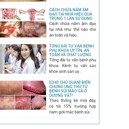
CÁCH CHỮA NẤM ÂM
ĐẠO TẠI NHÀ HIỆU QUẢ
TRONG 1 LẦN SỬ DỤNG
Cách chữa nấm âm đạo
tại nhà như thế nào cho
an toàn và hiệu...
TỔNG ĐÀI TƯ VẤN BỆNH
PHỤ KHOA UY TÍN, AN
TOÀN VÀ CHẤT LƯỢNG
Tổng đài tư vấn bệnh phụ
khoa- Kênh tư vấn sức
khỏe sinh sản uy...
[CHỚ CHỦ QUAN] BIẾN
CHỨNG UNG THƯ TỪ
BỆNH SÙI MÀO GÀ Ở
DƯƠNG VẬT!
Theo thống kê mới đây,
có tới 15% trường hợp
nam giới mắc bệnh sùi...