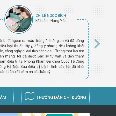
CHỊ LÊ NGỌC BÍCH
Kế toán - Hưng Yên
ôi bị đi ngoài ra máu trong 1 thời gian và đã dùng
Công việc củ
hiều loại thuốc tây y, đông y nhưng đều không khỏi
nặng nên sau 
ẳn, càng ngày đi đại tiện càng đau. Trong một lần tìm
Phòng Khám
rên mạng, tôi đã được Bác sỹ tư vấn và đến thăm
được biết mì
hám điều trị tại Phòng Khám Đa Khoa Quốc Tế Cộng
sau 9 tháng 
ồng Hà Nội. Sau điều trị bệnh tình của tôi đã khỏi
bệnh trĩ tái
oàn toàn, rất cảm ơn các bác sỹ.
người cũng 
HÁM
| HƯỚNG DẪN CHỈ ĐƯỜNG