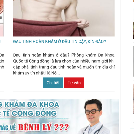
I
ĐAU TINH HOÀN KHÁM Ở ĐÂU TIN CẬY, KÍN ĐÁO?
Đa
Đau tinh hoàn khám ở đâu? Phòng khám Đa khoa
tin
Quốc tế Cộng đồng là lựa chọn của nhiều nam giới khi
ệnh
gặp phải tình trạng đau tinh hoàn và muốn tìm địa chỉ
khám uy tín nhất Hà Nội...
Chi tiết
Tư vấn