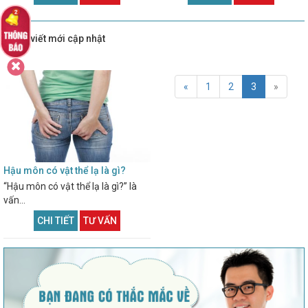
Bài viết mới cập nhật
«
1
2
3
»
Hậu môn có vật thể lạ là gì?
“Hậu môn có vật thể lạ là gì?” là
vấn...
CHI TIẾT
TƯ VẤN