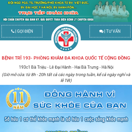
| GỌI ĐIỆN
| TƯ VẤN
BỆNH TRĨ 193- PHÒNG KHÁM ĐA KHOA QUỐC TẾ CỘNG ĐỒNG
193c1 Bà Triệu - Lê Đại Hành - Hai Bà Trưng - Hà Nội
(Giờ mở cửa: từ 8h - 20h tất cả các ngày trong tuần, kể cả ngày nghỉ và
lễ Tết)