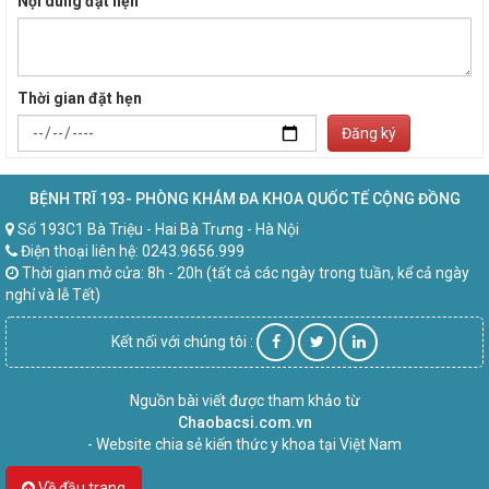
Nội dung đặt hẹn
Thời gian đặt hẹn
Đăng ký
BỆNH TRĨ 193- PHÒNG KHÁM ĐA KHOA QUỐC TẾ CỘNG ĐỒNG
Số 193C1 Bà Triệu - Hai Bà Trưng - Hà Nội
Điện thoại liên hệ: 0243.9656.999
Thời gian mở cửa: 8h - 20h (tất cả các ngày trong tuần, kể cả ngày
nghỉ và lễ Tết)
Kết nối với chúng tôi :
Nguồn bài viết được tham khảo từ
Chaobacsi.com.vn
- Website chia sẻ kiến thức y khoa tại Việt Nam
Về đầu trang