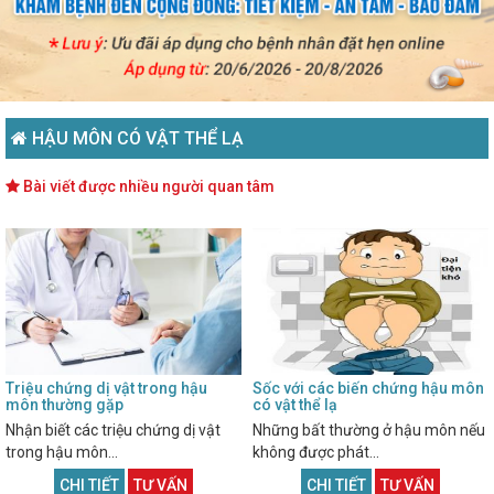
HẬU MÔN CÓ VẬT THỂ LẠ
Bài viết được nhiều người quan tâm
Triệu chứng dị vật trong hậu
Sốc với các biến chứng hậu môn
môn thường gặp
có vật thể lạ
Nhận biết các triệu chứng dị vật
Những bất thường ở hậu môn nếu
trong hậu môn...
không được phát...
CHI TIẾT
TƯ VẤN
CHI TIẾT
TƯ VẤN